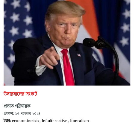
উদারবাদের সংকট
প্রভাত পট্টনায়ক
প্রকাশ:
১৭-নভেম্বর-২০২৪
,
,
ট্যাগ:
economiccrisis
leftalternative
liberalism