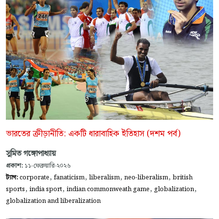
ভারতের ক্রীড়ানীতি: একটি ধারাবাহিক ইতিহাস (দশম পর্ব)
সুমিত গঙ্গোপাধ্যায়
প্রকাশ:
১১-ফেব্রুয়ারি-২০২৬
,
,
,
,
ট্যাগ:
corporate
fanaticism
liberalism
neo-liberalism
british
,
,
,
,
sports
india sport
indian commonweath game
globalization
globalization and liberalization