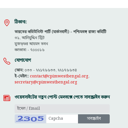
ঠিকানা:
ভারতের কমিউনিস্ট পার্টি (মার্কসবাদী) - পশ্চিমবঙ্গ রাজ্য কমিটিি
৩১, আলিমুদ্দিন স্ট্রিট
মুজফ্ফ‌র আহমদ ভবন
কলকাতা - ৭০০০১৬
যোগাযোগ
ফোন:
০৩৩ - ২২১৭৬৬৩৩, ২২১৭৬৬৩৪
ই-মেইল::
contact@cpimwestbengal.org
,
secretary@cpimwestbengal.org
ওয়েবসাইটের নতুন পোস্ট মেলবক্সে পেতে সাবস্ক্রাইব করুন