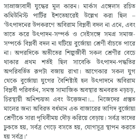
সাম্রাজ্যবাদী যুদ্ধের মূল কারন। মার্কস এঙ্গেলস রচিত
কমিউনিস্ট পার্টির ইশতেহারেই উল্লেখ করা ছিল –
‘উৎপাদনের উপকরণে অবিরাম বিপ্লবী বদল না এনে, এবং
তাতে করে উৎপাদন-সম্পর্ক ও সেইসঙ্গে সমগ্র সমাজ-
সম্পর্কে বিপ্লবী বদল না ঘটিয়ে বুর্জোয়া শ্ৰেণী বাঁচতে পারে
না। অপরদিকে অতীতের শিল্পজীবী সকল শ্রেণীর বেচে
থাকার প্রথম শর্তই ছিল সাবেকি উৎপাদন-পদ্ধতির
অপরিবর্তিত রূপটা বজায় রাখা। আগেকার সকল যুগ
থেকে বুর্জোয়া যুগের বৈশিষ্ট্যই হল উৎপাদনে অবিরাম
বিপ্লবী পরিবর্তন, সমস্ত সামাজিক অবস্থার অনবরত নড়চড়,
চিরস্থায়ী অনিশ্চয়তা এবং উত্তেজনা।... নিজেদের প্রস্তুত
মালের জন্য অবিরত বর্ধমান এক বাজারের তাগিদ বুর্জোয়া
শ্রেণীকে সারা পৃথিবীময় দৌড় করিয়ে বেড়ায়। সর্বত্র তাদের
ঢুকতে হয়, সর্বত্র গেড়ে বসতে হয়, যোগসূত্র স্থাপন করতে
হয় সর্বত্র।’