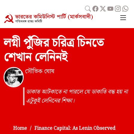
লগ্নী পুঁজির চরিত্র চিনতে
শেখান লেনিনই
সৌভিক ঘোষ
ডাকাত আটকাতে না পারলে যে ডাকাতি বন্ধ হয় না
এটুকুই লেনিনের শিক্ষা।
Home
Finance Capital: As Lenin Observed