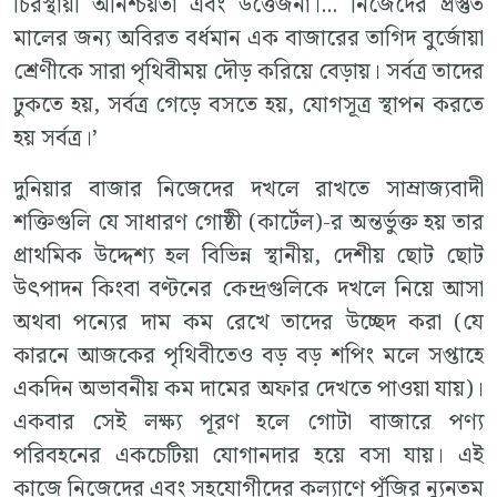
চিরস্থায়ী অনিশ্চয়তা এবং উত্তেজনা।... নিজেদের প্রস্তুত
মালের জন্য অবিরত বর্ধমান এক বাজারের তাগিদ বুর্জোয়া
শ্রেণীকে সারা পৃথিবীময় দৌড় করিয়ে বেড়ায়। সর্বত্র তাদের
ঢুকতে হয়, সর্বত্র গেড়ে বসতে হয়, যোগসূত্র স্থাপন করতে
হয় সর্বত্র।’
দুনিয়ার বাজার নিজেদের দখলে রাখতে সাম্রাজ্যবাদী
শক্তিগুলি যে সাধারণ গোষ্ঠী (কার্টেল)-র অন্তর্ভুক্ত হয় তার
প্রাথমিক উদ্দেশ্য হল বিভিন্ন স্থানীয়, দেশীয় ছোট ছোট
উৎপাদন কিংবা বণ্টনের কেন্দ্রগুলিকে দখলে নিয়ে আসা
অথবা পন্যের দাম কম রেখে তাদের উচ্ছেদ করা (যে
কারনে আজকের পৃথিবীতেও বড় বড় শপিং মলে সপ্তাহে
একদিন অভাবনীয় কম দামের অফার দেখতে পাওয়া যায়)।
একবার সেই লক্ষ্য পূরণ হলে গোটা বাজারে পণ্য
পরিবহনের একচেটিয়া যোগানদার হয়ে বসা যায়। এই
কাজে নিজেদের এবং সহযোগীদের কল্যাণে পুঁজির ন্যুনতম