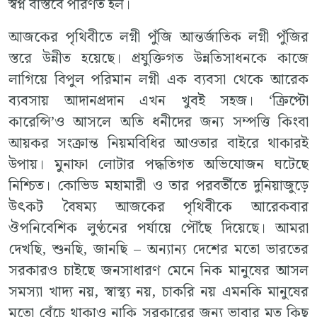
স্বপ্ন বাস্তবে পরিণত হল।
আজকের পৃথিবীতে লগ্নী পুঁজি আন্তর্জাতিক লগ্নী পুঁজির
স্তরে উন্নীত হয়েছে। প্রযুক্তিগত উন্নতিসাধনকে কাজে
লাগিয়ে বিপুল পরিমান লগ্নী এক ব্যবসা থেকে আরেক
ব্যবসায় আদানপ্রদান এখন খুবই সহজ। ‘ক্রিপ্টো
কারেন্সি’ও আসলে অতি ধনীদের জন্য সম্পত্তি কিংবা
আয়কর সংক্রান্ত নিয়মবিধির আওতার বাইরে থাকারই
উপায়। মুনাফা লোটার পদ্ধতিগত অভিযোজন ঘটেছে
নিশ্চিত। কোভিড মহামারী ও তার পরবর্তীতে দুনিয়াজুড়ে
উৎকট বৈষম্য আজকের পৃথিবীকে আরেকবার
ঔপনিবেশিক লুণ্ঠনের পর্যায়ে পৌঁছে দিয়েছে। আমরা
দেখছি, শুনছি, জানছি – অন্যান্য দেশের মতো ভারতের
সরকারও চাইছে জনসাধারণ মেনে নিক মানুষের আসল
সমস্যা খাদ্য নয়, স্বাস্থ্য নয়, চাকরি নয় এমনকি মানুষের
মতো বেঁচে থাকাও নাকি সরকারের জন্য ভাবার মত কিছু