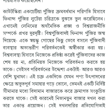
পরিহাসও করেছিলেন।
কাউটস্কিরা একচেটিয়া পুঁজির ক্রমবর্ধমান পরিণতি হিসাবে
ফিনান্স পুঁজির লুটেরা চরিত্রকে বুঝতে ভুল করেছিলেন।
এখানেই লেনিনের অর্থনৈতিক প্রজ্ঞা ও বিশ্বরাজনীতি
সম্পর্কে প্রখর দূরদৃষ্টি। বিশ্বপুঁজিবাদই ফিনান্স পুঁজির জন্ম
দিয়েছে- একে স্বয়ম্ভূ গোছের কিছু ভেবে বসলে পুঁজিবাদী
ব্যবস্থার অভ্যন্তরীণ পরিবর্তনকেই অস্বীকার করা হয়।
বিশ্বব্যবস্থা হিসাবে নিজেকে প্রতিষ্ঠা করেই পুঁজিবাদের কাজ
শেষ হয় না, প্রতিনিয়ত নিজেকে পরিবর্তনও করতে হয়
তাকে। সেইসব পরিবর্তনের উদ্দেশ্য একটাই- আরও আরও
বেশি মুনাফা। এই চক্র একদিকে যেমন পণ্য উৎপাদনের
ক্ষেত্রে অভূতপূর্ব সমাহার গড়ে তোলে, তেমনই একটি নির্দিষ্ট
সীমানার মধ্যে বিদ্যমান বাজারকে করে ক্রমাগত সংকুচিত
করতে থাকে। সেই কারনেই নিত্যনতুন বাজার দখল করা
তার একান্ত প্রয়োজন। সেই দখলদারির প্রতিযোগিতাই