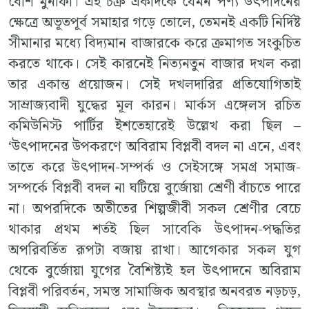
বেশি মুনাফা। এই চক্র একদিকে যেমন পণ্য উৎপাদনের
ক্ষেত্রে অভূতপূর্ব সমাহার গড়ে তোলে, তেমনই একটি নির্দিষ্ট
সীমানার মধ্যে বিদ্যমান বাজারকে করে ক্রমাগত সংকুচিত
করতে থাকে। সেই কারনেই নিত্যনতুন বাজার দখল করা
তার একান্ত প্রয়োজন। সেই দখলদারির প্রতিযোগিতাই
সাম্রাজ্যবাদী যুদ্ধের মূল কারন। মার্কস এঙ্গেলস রচিত
কমিউনিস্ট পার্টির ইশতেহারেই উল্লেখ করা ছিল –
‘উৎপাদনের উপকরণে অবিরাম বিপ্লবী বদল না এনে, এবং
তাতে করে উৎপাদন-সম্পর্ক ও সেইসঙ্গে সমগ্র সমাজ-
সম্পর্কে বিপ্লবী বদল না ঘটিয়ে বুর্জোয়া শ্ৰেণী বাঁচতে পারে
না। অপরদিকে অতীতের শিল্পজীবী সকল শ্রেণীর বেচে
থাকার প্রথম শর্তই ছিল সাবেকি উৎপাদন-পদ্ধতির
অপরিবর্তিত রূপটা বজায় রাখা। আগেকার সকল যুগ
থেকে বুর্জোয়া যুগের বৈশিষ্ট্যই হল উৎপাদনে অবিরাম
বিপ্লবী পরিবর্তন, সমস্ত সামাজিক অবস্থার অনবরত নড়চড়,