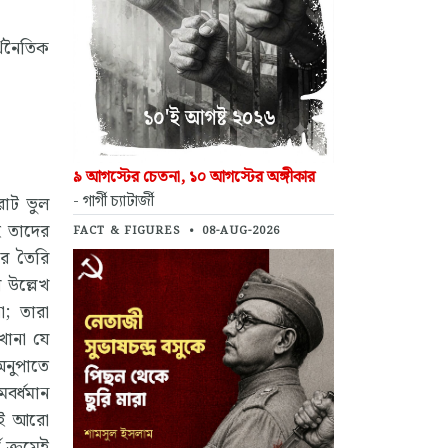
্থনৈতিক
৯ আগস্টের চেতনা, ১০ আগস্টের অঙ্গীকার
- গার্গী চ্যাটার্জী
রাট ভুল
থই তাদের
FACT & FIGURES
•
08-AUG-2026
জার তৈরি
 উল্লেখ
া; তারা
খানা যে
অনুপাতে
মবর্ধমান
মেই আরো
 ক্রমেই