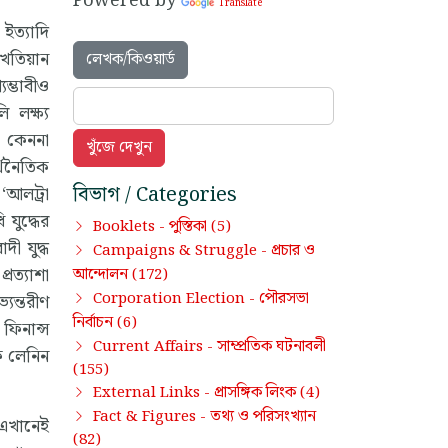
Powered by
Translate
 ইত্যাদি
খতিয়ান
লেখক/কিওয়ার্ড
যম্ভাবীও
 লক্ষ্য
া কেননা
্থনৈতিক
বিভাগ / Categories
‘আলট্রা
 যুদ্ধের
পুস্তিকা
Booklets -
(5)
ী যুদ্ধ
প্রচার ও
Campaigns & Struggle -
রত্যাশা
আন্দোলন
(172)
পৌরসভা
Corporation Election -
্যন্তরীণ
নির্বাচন
(6)
 ফিনান্স
সাম্প্রতিক ঘটনাবলী
Current Affairs -
কে লেনিন
(155)
প্রাসঙ্গিক লিংক
External Links -
(4)
তথ্য ও পরিসংখ্যান
Fact & Figures -
 এখানেই
(82)