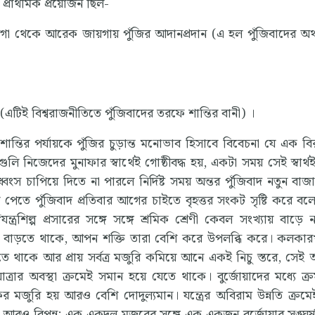
 প্রাথমিক প্রয়োজন ছিল-
ায়গা থেকে আরেক জায়গায় পুঁজির আদানপ্রদান (এ হল পুঁজিবাদের অর
 (এটিই বিশ্বরাজনীতিতে পুঁজিবাদের তরফে শান্তির বানী) ।
শান্তির পর্যায়কে পুঁজির চুড়ান্ত মনোভাব হিসাবে বিবেচনা যে এক বি
লি নিজেদের মুনাফার স্বার্থেই গোষ্ঠীবদ্ধ হয়, একটা সময় সেই স্বার্
্বংস চাপিয়ে দিতে না পারলে নির্দিষ্ট সময় অন্তর পুঁজিবাদ নতুন বা
েতে পুঁজিবাদ প্রতিবার আগের চাইতে বৃহত্তর সংকট সৃষ্টি করে বলে
্রশিল্প প্রসারের সঙ্গে সঙ্গে শ্রমিক শ্রেণী কেবল সংখ্যায় বাড়ে ন
শক্তি বাড়তে থাকে, আপন শক্তি তারা বেশি করে উপলব্ধি করে। কলকার
তে থাকে আর প্রায় সর্বত্র মজুরি কমিয়ে আনে একই নিচু স্তরে, সেই 
নযাত্রার অবস্থা ক্রমেই সমান হয়ে যেতে থাকে। বুর্জোয়াদের মধ্যে ক্র
ের মজুরি হয় আরও বেশি দোদুল্যমান। যন্ত্রের অবিরাম উন্নতি ক্র
ে আরও বিপন্ন; এক একদল মজুরের সঙ্গে এক একজন বুর্জোয়ার সঙ্ঘর্ষ