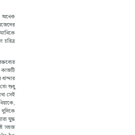
িন অনেক
নিজেদের
েইমানিকে
 চরিত্র
্তব্যের
র কাজটি
ধান্দার
তো শুধু
লেখা সেই
িয়াকে,
 দুদিকে
া যুদ্ধ
কেই সহজ