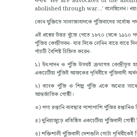
কথায় ‘We are advocates of the abol
abolished through war…’ বলেছিলেন। নয়া-উ
কোন যুক্তিতে সাম্রাজ্যবাদকে পুঁজিবাদের সর্বোচ্চ পর
এই প্রশ্নের উত্তর খুঁজে পেতে ১৮৭০ থেকে ১৯১০ পর্য
পুঁজির কেন্দ্রীভবন- যার দিকে লেনিন বারে বারে দি
পাঁচটি বৈশিষ্ট চিহ্নিত করেন-
১) উৎপাদন ও পুঁজি উভয়ই ক্রমাগত কেন্দ্রীভূত হচ্
একচেটিয়া পুঁজিই আজকের পৃথিবীতে পুঁজিবাদী অর্থব্
২) ব্যাংক পুঁজি ও শিল্প পুঁজি একে অন্যের সাথ
আন্তর্জাতিক গোষ্ঠী।
৩) পণ্য রপ্তানি ব্যবস্থার পাশাপাশি পুঁজির রপ্তানিও ব
৪) দুনিয়াজুড়ে প্রতিষ্ঠিত একচেটিয়া পুঁজিবাদী গোষ
৫) শক্তিশালী পুঁজিবাদী দেশগুলি গোটা পৃথিবীকেই ন