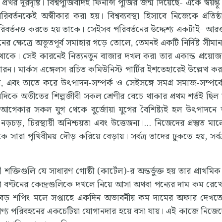
রখর দূরদৃষ্টি। বিশ্বপুঁজিবাদই ফিনান্স পুঁজির জন্ম দিয়েছে- একে স্বয়ম্
রিবর্তনকেই অস্বীকার করা হয়। বিশ্বব্যবস্থা হিসাবে নিজেকে প্রতিষ্
 পরিবর্তনও করতে হয় তাকে। সেইসব পরিবর্তনের উদ্দেশ্য একটাই- 
ক্ষেত্রে অভূতপূর্ব সমাহার গড়ে তোলে, তেমনই একটি নির্দিষ্ট সীমানা
াকে। সেই কারনেই নিত্যনতুন বাজার দখল করা তার একান্ত প্রয়ো
 কারন। মার্কস এঙ্গেলস রচিত কমিউনিস্ট পার্টির ইশতেহারেই উল্লেখ কর
এবং তাতে করে উৎপাদন-সম্পর্ক ও সেইসঙ্গে সমগ্র সমাজ-সম্পর্কে 
অপরদিকে অতীতের শিল্পজীবী সকল শ্রেণীর বেচে থাকার প্রথম শর্তই ছিল
 আগেকার সকল যুগ থেকে বুর্জোয়া যুগের বৈশিষ্ট্যই হল উৎপাদনে
়চড়, চিরস্থায়ী অনিশ্চয়তা এবং উত্তেজনা।... নিজেদের প্রস্তুত মা
 সারা পৃথিবীময় দৌড় করিয়ে বেড়ায়। সর্বত্র তাদের ঢুকতে হয়, সর্বত
ক্তিগুলি যে সাধারণ গোষ্ঠী (কার্টেল)-র অন্তর্ভুক্ত হয় তার প্রাথমিক 
বা বণ্টনের কেন্দ্রগুলিকে দখলে নিয়ে আসা অথবা পন্যের দাম কম রেখ
বড় শপিং মলে সপ্তাহে একদিন অভাবনীয় কম দামের অফার দেখতে
পণ্য পরিবহনের একচেটিয়া যোগানদার হয়ে বসা যায়। এই কাজে নিজে