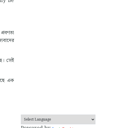
nly be
 প্রবণতা
্যবাদের
ছে। সেই
ঠেছে এক