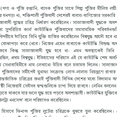
পণ্য ও পুঁজি রপ্তানি, ব্যাংক পুঁজির সাথে শিল্প পুঁজির মীলিত লগ্নী
 মনগড়া না, শক্তিশালী পুঁজিবাদী দেশেরই ব্যবসা-বাণিজ্যের সরকারি 
াদী যুদ্ধের চরিত্র নির্ধারণ করেছিলেন। সাম্রাজ্যবাদী যুদ্ধকে অবশ্
ে সুপরিচিত কার্ল কাউটস্কিও পুঁজিবাদের সমসাময়িক পরিবর্তনগুলি
রীতে দাঁড়িয়ে তিনি যুক্তি হাজির করেছিলেন বিশ্বযুদ্ধ আদৌ হবে ন
ে বোঝাপড়া করে নেবে। নিজের এহেন ব্যখ্যাকে কাউটস্কি বিশুদ্ধ অর
ে কিন্তু সাম্রাজ্যবাদী যুদ্ধ হবে না- এমন অবস্থাকেই তিনি 
য়েছিল, প্রথম বিশ্বযুদ্ধ। ইতিহাসের পরিহাস এই যে কাউটস্কি শেষ অবধি
তীয় সেনাবাহিনীতে নাম লেখানো উচিত বলে মতামত দিলেন। সাম্রাজ্যবাদ
জিবাদের সমীপেই মুনাফা সংক্রান্ত লোভ-লালসা নিয়ন্ত্রণে রাখার প্
তর্জাতিক চরিত্রের জন্যই পুঁজিবাদী বিভিন্ন দেশের মধ্যে বিদ্যমান অভ
োষ্ঠী নিজেরাই সেইসব দ্বন্দ্বগুলিকে চাপা দিয়ে রাখবে। লেনিন বললেন
বাড়তে থাকবে যার ফলে যুদ্ধ হয়ে পড়বে অবশ্যম্ভাবী। কাউটস্কির যুক্তি
‘আলট্রা ননসেন্স’ বলে পরিহাসও করেছিলেন।
তি হিসাবে ফিনান্স পুঁজির লুটেরা চরিত্রকে বুঝতে ভুল করেছিলেন।