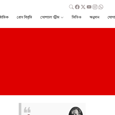
্জাতিক
প্রেস বিবৃতি
সোশ্যাল স্ট্রীম
ভিডিও
অনুদান
যোগ