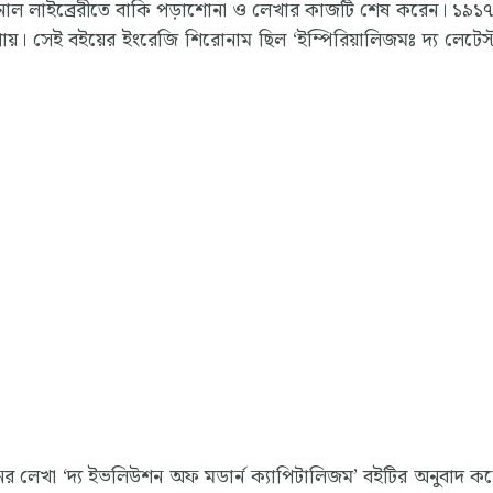
্টোনাল লাইব্রেরীতে বাকি পড়াশোনা ও লেখার কাজটি শেষ করেন। ১৯১
পায়। সেই বইয়ের ইংরেজি শিরোনাম ছিল ‘ইম্পিরিয়ালিজমঃ দ্য লেটেস্
 লেখা ‘দ্য ইভলিউশন অফ মডার্ন ক্যাপিটালিজম’ বইটির অনুবাদ ক