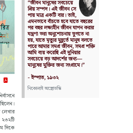
Nothing can have value
without being an object of
utility.
Source: Das Kapital
(Volume I, Chapter 1)
কার্ল মার্কস
ির্বাসনে
েছিলেন।
টি লেখার
ও ২৩২টি
রথম দিকে