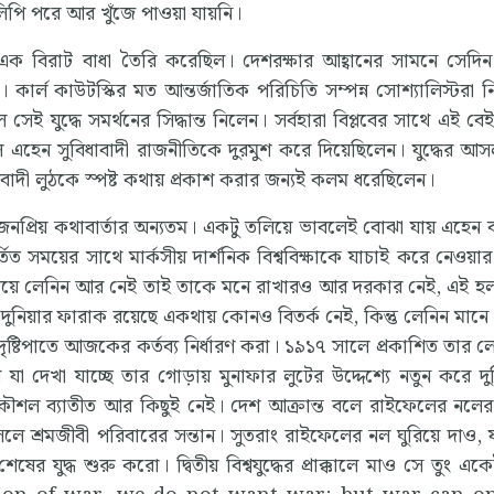
িপি পরে আর খুঁজে পাওয়া যায়নি।
ামনে এক বিরাট বাধা তৈরি করেছিল। দেশরক্ষার আহ্বানের সামনে সেদ
 কার্ল কাউটস্কির মত আন্তর্জাতিক পরিচিতি সম্পন্ন সোশ্যালিস্টরা 
ে সেই যুদ্ধে সমর্থনের সিদ্ধান্ত নিলেন। সর্বহারা বিপ্লবের সাথে এই ব
এহেন সুবিধাবাদী রাজনীতিকে দুরমুশ করে দিয়েছিলেন। যুদ্ধের আসল
জিবাদী লুঠকে স্পষ্ট কথায় প্রকাশ করার জন্যই কলম ধরেছিলেন।
প্রিয় কথাবার্তার অন্যতম। একটু তলিয়ে ভাবলেই বোঝা যায় এহেন বক
ত সময়ের সাথে মার্কসীয় দার্শনিক বিশ্ববিক্ষাকে যাচাই করে নেওয়া
়ে দিয়ে লেনিন আর নেই তাই তাকে মনে রাখারও আর দরকার নেই, এই হল 
নিয়ার ফারাক রয়েছে একথায় কোনও বিতর্ক নেই, কিন্তু লেনিন মানে 
ণ দৃষ্টিপাতে আজকের কর্তব্য নির্ধারণ করা। ১৯১৭ সালে প্রকাশিত তার 
 দেখা যাচ্ছে তার গোড়ায় মুনাফার লুটের উদ্দেশ্যে নতুন করে দুন
া কৌশল ব্যাতীত আর কিছুই নেই। দেশ আক্রান্ত বলে রাইফেলের নলের
লে শ্রমজীবী পরিবারের সন্তান। সুতরাং রাইফেলের নল ঘুরিয়ে দাও, যার
র যুদ্ধ শুরু করো। দ্বিতীয় বিশ্বযুদ্ধের প্রাক্কালে মাও সে তুং এ