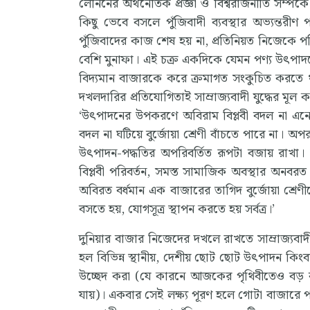
লেনিনের অর্থনৈতিক প্রজ্ঞা ও বিশ্বরাজনীতি সম্পর্কে প্
কিছু ভেবে বসলে পুঁজিবাদী ব্যবস্থার অভ্যন্তরীণ প
পুঁজিবাদের কাজ শেষ হয় না, প্রতিনিয়ত নিজেকে
বেশি মুনাফা। এই চক্র একদিকে যেমন পণ্য উৎপাদনের 
বিদ্যমান বাজারকে করে ক্রমাগত সংকুচিত করতে থ
দখলদারির প্রতিযোগিতাই সাম্রাজ্যবাদী যুদ্ধের মূল
‘উৎপাদনের উপকরণে অবিরাম বিপ্লবী বদল না এনে, 
বদল না ঘটিয়ে বুর্জোয়া শ্ৰেণী বাঁচতে পারে না। 
উৎপাদন-পদ্ধতির অপরিবর্তিত রূপটা বজায় রাখা।
বিপ্লবী পরিবর্তন, সমস্ত সামাজিক অবস্থার অনবরত নড
অবিরত বর্ধমান এক বাজারের তাগিদ বুর্জোয়া শ্রেণীকে
বসতে হয়, যোগসূত্র স্থাপন করতে হয় সর্বত্র।’
দুনিয়ার বাজার নিজেদের দখলে রাখতে সাম্রাজ্যবাদী শ
হল বিভিন্ন স্থানীয়, দেশীয় ছোট ছোট উৎপাদন কিং
উচ্ছেদ করা (যে কারনে আজকের পৃথিবীতেও বড় 
যায়)। একবার সেই লক্ষ্য পূরণ হলে গোটা বাজারে 