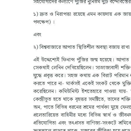
সহযোগীদের কল্যাণে পুঁজির ন্যুনতম দুটি বন্দোবস্তের
১) দ্রুত ও নিরাপত্তা রয়েছে এমন কায়দায় এক জ
পদক্ষেপ) ।
এবং
২) বিশ্ববাজারে আপাত স্থিতিশীল অবস্থা বজায় রাখা
এই উদ্দেশ্যেই ফিনান্স পুঁজির জন্ম হয়েছে। আপাত 
সেকথাই লেনিন দেখিয়েছিলেন। সাম্রাজ্যবাদী শক্তিগু
যুদ্ধে প্রবৃত্ত করে। সহজ কথায় এক বিরাট পরিমান ধ
করতে পারে না- মার্কসই একেই সংকট থেকে মুক্তি প
করেছিলেন। কমিউনিস্ট ইশতেহারে পাওয়া যায়- ‘যন্ত
কেন্দ্রীভূত হতে থাকে বৃহত্তর সমষ্টিতে, তাদের 
অন, পাতে বিভিন্ন ধরনের শ্রমের পার্থক্য মুছে ফেল
প্রলেতারিয়েত বাহিনীর মধ্যে বিভিন্ন স্বার্থ ও জীব
প্রতিযোগিতা এবং তৎপ্রসত বাণিজ্য-সংকটে শ্রমিক
দ্রুততালে বাড়তে থাকে, মজুরের জীবিকা হয়ে পড়