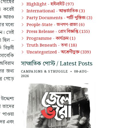
ভূ গোছের
হাইলাইট
Highlight -
(97)
ঠা করেই
আন্তর্জাতিক
International -
(3)
আরও আরও
পার্টি পুস্তিকা
Party Documents -
(3)
র মধ্যে
জনগণ-রাজ্য
People-State -
(6)
প্রেস বিজ্ঞপ্তি
Press Release -
(155)
জন। সেই
কার্যক্রম
Programme -
(1)
া ছিল –
তথ্য
Truth Beneath -
(18)
বিপ্লবী
অশ্রেণীভুক্ত
Uncategorized -
(339)
 সাবেকি
সাম্প্রতিক পোস্ট / Latest Posts
 অবিরাম
লের জন্য
CAMPAIGNS & STRUGGLE
•
08-AUG-
2026
্র গেড়ে
উদ্দেশ্য
ে তাদের
 পাওয়া
দের এবং