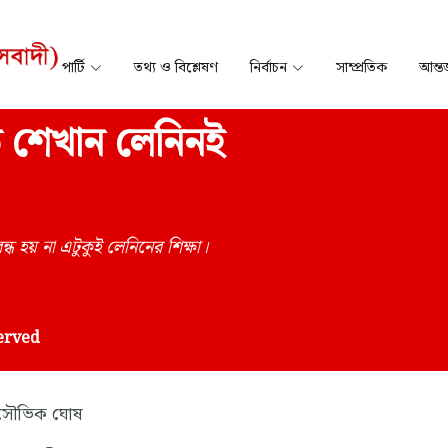
পার্টি
তথ্য ও বিশ্লেষণ
নির্বাচন
সাম্প্রতিক
আন্তর
নতে শেখান লেনিনই
 হয় না এটুকুই লেনিনের শিক্ষা।
served
সৌভিক ঘোষ