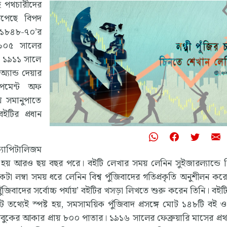
ীহ পথচারীদের
েপেছে বিপদ
১৮৪৮-৭০’র
-১৯০৫ সালের
। ১৯১১ সালে
অ্যান্ড দেয়ার
লপমেন্ট অফ
থে সমানুপাতে
ইটির প্রধান
যাপিটালিজম
াশিত হয় আরও ছয় বছর পরে। বইটি লেখার সময় লেনিন সুইজারল্যান্ডে ন
লম্বা সময় ধরে লেনিন বিশ্ব পুঁজিবাদের গতিপ্রকৃতি অনুশীলন কর
পুঁজিবাদের সর্বোচ্চ পর্যায়’ বইটির খসড়া লিখতে শুরু করেন তিনি। বই
যেই স্পষ্ট হয়, সমসাময়িক পুঁজিবাদ প্রসঙ্গে মোট ১৪৮টি বই 
 নোটবুকের আকার প্রায় ৮০০ পাতার। ১৯১৬ সালের ফেব্রুয়ারি মাসের প্