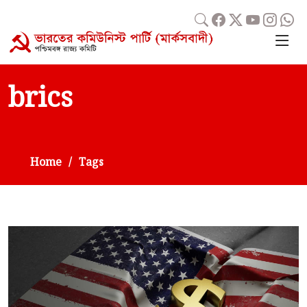
brics
Home
Tags