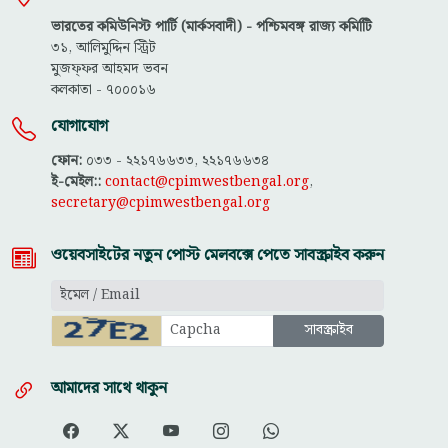
ভারতের কমিউনিস্ট পার্টি (মার্কসবাদী) - পশ্চিমবঙ্গ রাজ্য কমিটিি
৩১, আলিমুদ্দিন স্ট্রিট
মুজফ্ফ‌র আহমদ ভবন
কলকাতা - ৭০০০১৬
যোগাযোগ
ফোন:
০৩৩ - ২২১৭৬৬৩৩, ২২১৭৬৬৩৪
ই-মেইল::
contact@cpimwestbengal.org
,
secretary@cpimwestbengal.org
ওয়েবসাইটের নতুন পোস্ট মেলবক্সে পেতে সাবস্ক্রাইব করুন
আমাদের সাথে থাকুন