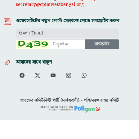
secretary@cpimwestbengal.org
ওয়েবসাইটের নতুন পোস্ট মেলবক্সে পেতে সাবস্ক্রাইব করুন
আমাদের সাথে থাকুন
ভারতের কমিউনিস্ট পার্টি (মার্কসবাদী) - পশ্চিমবঙ্গ রাজ্য কমিটি