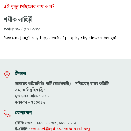
এই মৃত্যু মিছিলের দায় কার?
শমীক লাহিড়ী
প্রকাশ:
০২-ডিসেম্বর-২০২৫
,
,
,
,
ট্যাগ:
#tmcjungleraj
bjp
death of people
sir
sir west bengal
ঠিকানা:
ভারতের কমিউনিস্ট পার্টি (মার্কসবাদী) - পশ্চিমবঙ্গ রাজ্য কমিটিি
৩১, আলিমুদ্দিন স্ট্রিট
মুজফ্ফ‌র আহমদ ভবন
কলকাতা - ৭০০০১৬
যোগাযোগ
ফোন:
০৩৩ - ২২১৭৬৬৩৩, ২২১৭৬৬৩৪
ই-মেইল::
contact@cpimwestbengal.org
,