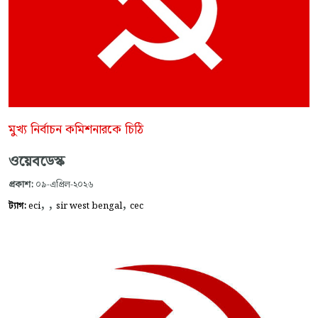
মুখ্য নির্বাচন কমিশনারকে চিঠি
ওয়েবডেস্ক
প্রকাশ:
০৯-এপ্রিল-২০২৬
,
,
,
ট্যাগ:
eci
sir west bengal
cec