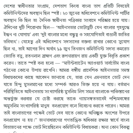
দেশের স্বাধীনতার সংগ্রাম, দেশভাগ কিংবা বাংলা ভাগ প্রতিটি বিষয়েই
কমিউনিস্টদের অবস্থান ছিল স্পষ্ট। ২০ জুনের অধিবেশনে কমিউনিস্ট পার্টির
অবস্থান কি ছিল তা দৈনিক স্বাধীনতা পত্রিকার সংবাদে পরিষ্কার হয়ে যায়।
ঐদিনের দুটি শিরোনাম ছিল— ‘আইনসভার ভোটাভুটি যেন বাংলার গৃহযুদ্ধে
ইন্ধন না যোগায়’ এবং ‘দুই বাংলার মধ্যে বন্ধুত্ব ও সহযোগিতাই বাঙালী জাতির
ভবিষ্যৎ’। যেহেতু এই অধিবেশনে সদস্যদের বক্তব্য রাখার কোনো সুযোগ
ছিল না, তাই আগের দিন অর্থাৎ ১৯ জুন তিনজন কমিউনিস্ট সদস্য কমরেড
জ্যোতি বসু, রতনলাল ব্রাহ্মণ এবং রূপনারায়ণ রায় একটি যুক্ত বিবৃতি প্রকাশ
করেন। তাতে স্পষ্ট বলা হলো — ‘‘মাউন্টব্যাটেন অ্যাওয়ার্ড সার্বভৌম বাংলা
গঠনের কোনো উপায় রাখেনি। আমরা বঙ্গীয় প্রাদেশিক আইনসভার সমস্ত
বিধায়কদের কাছে আবেদন জানাবো যে, তারা যেন এমনভাবে ভোট দেন
যাতে হিন্দু মুসলমানের মধ্যে সম্পর্ক আরও তিক্ত হয়ে না যায়। বর্তমান
পরিস্থিতিতে আইনসভায় সংখ্যাগরিষ্ঠ মুসলিম লিগ সমগ্র বাংলাকে পাকিস্তানের
অন্তর্ভুক্ত করবার যে চেষ্টা করছে তাকে ন্যায়সঙ্গতভাবেই পশ্চিমবঙ্গের
অমুসলিম সংখ্যাগরিষ্ঠ মানুষ বলপ্রয়োগ বলে বিবেচনা করতে পারেন। আমরা
তাই বাংলাভাগের পক্ষেই ভোট দেব যাতে কোনো অনিচ্ছুক অংশের উপরে
বলপ্রয়োগ না হয়।’’ জনসাধারণের গণতান্ত্রিক অধিকার রক্ষার স্বার্থে বাংলা
বিভাজনের পক্ষে ভোট দিয়েছিলেন কমিউনিস্ট বিধায়করা। অন্য কোন বিকল্প