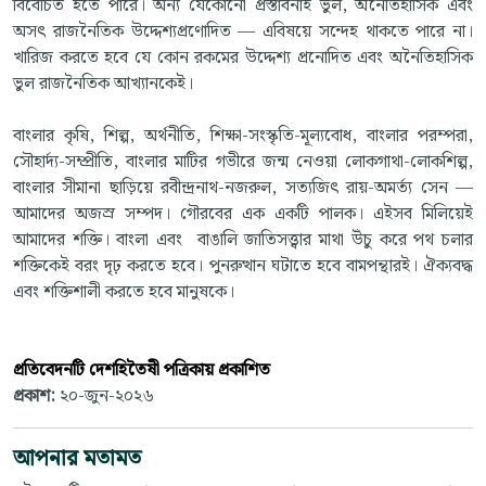
বিবেচিত হতে পারে। অন্য যেকোনো প্রস্তাবনাই ভুল, অনৈতিহাসিক এবং
অসৎ রাজনৈতিক উদ্দেশ্যপ্রণোদিত — এবিষয়ে সন্দেহ থাকতে পারে না।
খারিজ করতে হবে যে কোন রকমের উদ্দেশ্য প্রনোদিত এবং অনৈতিহাসিক
ভুল রাজনৈতিক আখ্যানকেই।
বাংলার কৃষি, শিল্প, অর্থনীতি, শিক্ষা-সংস্কৃতি-মূল্যবোধ, বাংলার পরম্পরা,
সৌহার্দ্য-সম্প্রীতি, বাংলার মাটির গভীরে জন্ম নেওয়া লোকগাথা-লোকশিল্প,
বাংলার সীমানা ছাড়িয়ে রবীন্দ্রনাথ-নজরুল, সত্যজিৎ রায়-অমর্ত্য সেন —
আমাদের অজস্র সম্পদ। গৌরবের এক একটি পালক। এইসব মিলিয়েই
আমাদের শক্তি। বাংলা এবং বাঙালি জাতিসত্ত্বার মাথা উঁচু করে পথ চলার
শক্তিকেই বরং দৃঢ় করতে হবে। পুনরুত্থান ঘটাতে হবে বামপন্থারই। ঐক্যবদ্ধ
এবং শক্তিশালী করতে হবে মানুষকে।
প্রতিবেদনটি দেশহিতৈষী পত্রিকায় প্রকাশিত
প্রকাশ:
২০-জুন-২০২৬
আপনার মতামত