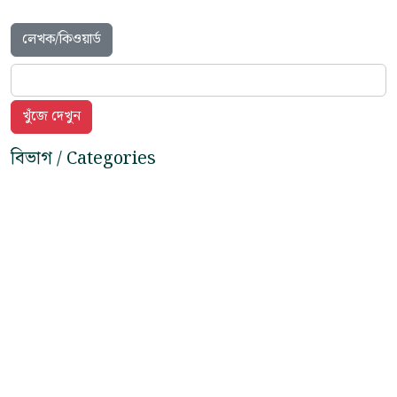
লেখক/কিওয়ার্ড
বিভাগ / Categories
পুস্তিকা
Booklets -
(5)
প্রচার ও আন্দোলন
Campaigns & Struggle -
(172)
পৌরসভা নির্বাচন
Corporation Election -
(6)
সাম্প্রতিক ঘটনাবলী
Current Affairs -
(155)
প্রাসঙ্গিক লিংক
External Links -
(4)
তথ্য ও পরিসংখ্যান
Fact & Figures -
(82)
হাইলাইট
Highlight -
(97)
আন্তর্জাতিক
International -
(3)
পার্টি পুস্তিকা
Party Documents -
(3)
জনগণ-রাজ্য
People-State -
(6)