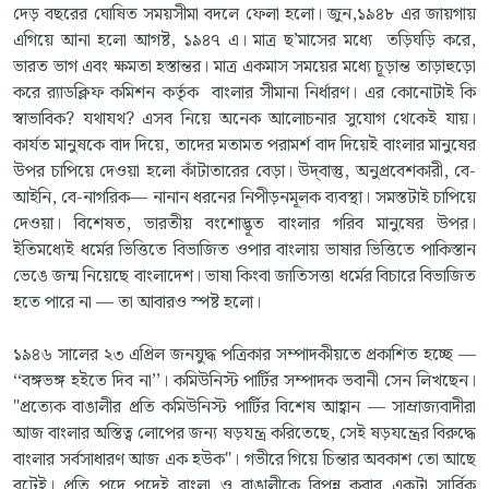
দেড় বছরের ঘোষিত সময়সীমা বদলে ফেলা হলো। জুন,১৯৪৮ এর জায়গায়
এগিয়ে আনা হলো আগষ্ট, ১৯৪৭ এ। মাত্র ছ’মাসের মধ্যে তড়িঘড়ি করে,
ভারত ভাগ এবং ক্ষমতা হস্তান্তর। মাত্র একমাস সময়ের মধ্যে চূড়ান্ত তাড়াহুড়ো
করে র‍্যাডক্লিফ কমিশন কর্তৃক বাংলার সীমানা নির্ধারণ। এর কোনোটাই কি
স্বাভাবিক? যথাযথ? এসব নিয়ে অনেক আলোচনার সুযোগ থেকেই যায়।
কার্যত মানুষকে বাদ দিয়ে, তাদের মতামত পরামর্শ বাদ দিয়েই বাংলার মানুষের
উপর চাপিয়ে দেওয়া হলো কাঁটাতারের বেড়া। উদ্‌বাস্তু, অনুপ্রবেশকারী, বে-
আইনি, বে-নাগরিক— নানান ধরনের নিপীড়নমূলক ব্যবস্থা। সমস্তটাই চাপিয়ে
দেওয়া। বিশেষত, ভারতীয় বংশোদ্ভূত বাংলার গরিব মানুষের উপর।
ইতিমধ্যেই ধর্মের ভিত্তিতে বিভাজিত ওপার বাংলায় ভাষার ভিত্তিতে পাকিস্তান
ভেঙে জন্ম নিয়েছে বাংলাদেশ। ভাষা কিংবা জাতিসত্তা ধর্মের বিচারে বিভাজিত
হতে পারে না — তা আবারও স্পষ্ট হলো।
১৯৪৬ সালের ২৩ এপ্রিল জনযুদ্ধ পত্রিকার সম্পাদকীয়তে প্রকাশিত হচ্ছে —
‘‘বঙ্গভঙ্গ হইতে দিব না’’। কমিউনিস্ট পার্টির সম্পাদক ভবানী সেন লিখছেন।
"প্রত্যেক বাঙালীর প্রতি কমিউনিস্ট পার্টির বিশেষ আহ্বান — সাম্রাজ্যবাদীরা
আজ বাংলার অস্তিত্ব লোপের জন্য ষড়যন্ত্র করিতেছে, সেই ষড়যন্ত্রের বিরুদ্ধে
বাংলার সর্বসাধারণ আজ এক হউক"। গভীরে গিয়ে চিন্তার অবকাশ তো আছে
বটেই। প্রতি পদে পদেই বাংলা ও বাঙালীকে বিপন্ন করার একটা সার্বিক