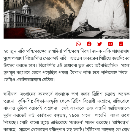
২০ জুন নাকি পশ্চিমবঙ্গের জন্মদিন! পশ্চিমবঙ্গ দিবস! জনক নাকি শ্যামাপ্রসাদ
মুখোপাধ্যায়! বিজেপি’র সেরকমই দাবি। অতএব ঢাকঢোল পিটিয়ে জন্মদিনের
উৎসব করতে হবে। বিজেপি’র এই প্রস্তাবনা ভুল এবং অনৈতিহাসিক। মাঝে
তৃণমূল কংগ্রেস লেগে পড়েছিল পয়লা বৈশাখ নাকি হবে পশ্চিমবঙ্গ দিবস।
সেটাও একইরকমভাবে বেঠিক।
স্বাধীনতা সংগ্রামের কালপর্বে বাংলাকে ভাগ করার ব্রিটিশ চক্রান্ত অনেক
পুরনো। কৃষি-শিল্প-শিক্ষা-সংস্কৃতি থেকে ব্রিটিশ বিরোধী সংগ্রামে, প্রতিরোধে
বাংলার ভূমিকা বরাবরই অগ্রগন্য। সেই বাংলাকে এবং বাঙালি জাতিসত্তাকে
দুর্বল করতেই লর্ড কার্জনের বঙ্গভঙ্গ, ১৯০৫ সালে। পারেনি। বাংলা রুখে
দিয়েছে। গোটা বাংলা জুড়ে প্রতিরোধে ‘অরন্ধন’ পালন করেছে। ‘রাখিবন্ধন’
করেছে। সামনে থেকেছেন রবীন্দ্রনাথ সহ সবাই। ব্রিটিশের ‘বঙ্গভঙ্গ’কে রোধ