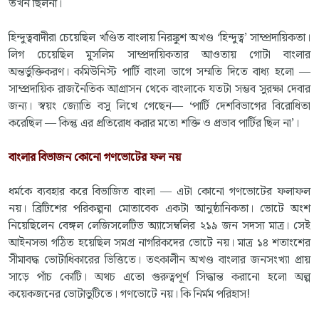
তখন ছিলনা।
হিন্দুত্ববাদীরা চেয়েছিল খণ্ডিত বাংলায় নিরঙ্কুশ অখণ্ড ‘হিন্দুত্ব’ সাম্প্রদায়িকতা।
লিগ চেয়েছিল মুসলিম সাম্প্রদায়িকতার আওতায় গোটা বাংলার
অন্তর্ভুক্তিকরণ। কমিউনিস্ট পার্টি বাংলা ভাগে সম্মতি দিতে বাধ্য হলো —
সাম্প্রদায়িক রাজনৈতিক আগ্রাসন থেকে বাংলাকে যতটা সম্ভব সুরক্ষা দেবার
জন্য। স্বয়ং জ্যোতি বসু লিখে গেছেন— ‘পার্টি দেশবিভাগের বিরোধিতা
করেছিল — কিন্তু এর প্রতিরোধ করার মতো শক্তি ও প্রভাব পার্টির ছিল না’।
বাংলার বিভাজন কোনো গণভোটের ফল নয়
ধর্মকে ব্যবহার করে বিভাজিত বাংলা — এটা কোনো গণভোটের ফলাফল
নয়। ব্রিটিশের পরিকল্পনা মোতাবেক একটা আনুষ্ঠানিকতা। ভোটে অংশ
নিয়েছিলেন বেঙ্গল লেজিসলেটিভ অ্যাসেম্বলির ২১৯ জন সদস্য মাত্র। সেই
আইনসভা গঠিত হয়েছিল সমগ্র নাগরিকদের ভোটে নয়। মাত্র ১৪ শতাংশের
সীমাবদ্ধ ভোটাধিকারের ভিত্তিতে। তৎকালীন অখণ্ড বাংলার জনসংখ্যা প্রায়
সাড়ে পাঁচ কোটি। অথচ এতো গুরুত্বপূর্ণ সিদ্ধান্ত করানো হলো অল্প
কয়েকজনের ভোটাভুটিতে। গণভোটে নয়। কি নির্মম পরিহাস!