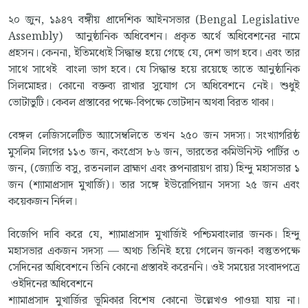
২০ জুন, ১৯৪৭ বঙ্গীয় প্রাদেশিক আইনসভার (Bengal Legislative
Assembly) আনুষ্ঠানিক অধিবেশন। প্রকৃত অর্থে অধিবেশনের নামে
প্রহসন। কেননা, ইতিমধ্যেই সিদ্ধান্ত হয়ে গেছে যে, দেশ ভাগ হবে। এবং তার
সাথে সাথেই বাংলা ভাগ হবে। যে সিদ্ধান্ত হয়ে রয়েছে তাতে আনুষ্ঠানিক
সিলমোহর। কোনো বক্তব্য রাখার সুযোগ সে অধিবেশনে নেই। শুধুই
ভোটাভুটি। কেবল প্রস্তাবের পক্ষে-বিপক্ষে ভোটদান অথবা বিরত থাকা।
বেঙ্গল লেজিসলেটিভ অ্যাসেম্বলিতে তখন ২৫০ জন সদস্য। সংখ্যাগরিষ্ঠ
মুসলিম লিগের ১১৩ জন, কংগ্রেস ৮৬ জন, ভারতের কমিউনিস্ট পার্টির ৩
জন, (জ্যোতি বসু, রতনলাল ব্রাহ্মণ এবং রূপনারায়ণ রায়) হিন্দু মহাসভার ১
জন (শ্যামাপ্রসাদ মুখার্জি)। তার সঙ্গে ইউরোপিয়ান সদস্য ২৫ জন এবং
কয়েকজন নির্দল।
বিজেপি দাবি করে যে, শ্যামাপ্রসাদ মুখার্জিই পশ্চিমবাংলার জনক। হিন্দু
মহাসভার একজন সদস্য — অথচ তিনিই হয়ে গেলেন জনক! বস্তুতপক্ষে
সেদিনের অধিবেশনে তিনি কোনো প্রস্তাবই করেননি। ওই সময়ের সংবাদপত্রে
ওইদিনের অধিবেশনে
শ্যামাপ্রসাদ মুখার্জির ভূমিকার বিশেষ কোনো উল্লেখও পাওয়া যায় না।