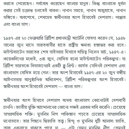
করতে পেরেছেন। গর্ববোধ করেছেন বাংলার মানুষ। কিন্তু বাংলাকে দুর্বল
করার সেই চক্রান্ত চলতেই থাকল। নানান সময়ে, নানান অজুহাতে, নানান
ভঙ্গিতে। অবশেষে, শেষমেষ স্বাধীনতার অংশ হিসাবেই দেশভাগ। পাঞ্জাব
এবং বাংলা ভাগ।
১৯৪৭-এর ২০ ফেব্রুয়ারি ব্রিটিশ প্রধানমন্ত্রী অ্যাটলি ঘোষণা করেন যে, ১৯৪৮
সালের জুন মাসে ভারতবাসীর হাতে রাষ্ট্রীয় ক্ষমতা হস্তান্তর করা হবে।
মাউন্টব্যাটেন ভারতের শেষ ভাইসরয় হিসাবে দায়িত্ব নিলেন মার্চ, ১৯৪৭-এ।
কয়েকদিনের মধ্যেই, ৩রা জুন, ঘোষিত হলো মাউন্টব্যাটেন পরিকল্পনা। যা
ব্রিটিশ ভারতকে বিভাজনেরই একটি ব্লু-প্রিন্ট। কার্যত সেদিনই দেশভাগ এবং
বাংলাভাগ ঘোষিত হয়ে গেল। তার অংশ হিসাবেই ১৯৪৭-এর ২০ জুন বঙ্গীয়
আইনসভার আনুষ্ঠানিক অধিবেশন, ব্রিটিশ পরিকল্পনার অংশ হিসাবেই।
স্বাধীনতার অংশ হিসাবেই দেশভাগ — বাংলা ভাগ।
স্বাধীনতার অংশ হিসাবে দেশভাগ অথবা বাংলাভাগ কোনোটাই দেশবাসী
চাননি। জাতীয় মুক্তি আন্দোলনের কোনো পক্ষই এরকম দাবি করেনি। চেয়েছে
সাম্প্রদায়িক শক্তি। মুসলিম লিগ পাকিস্তান গড়তে চেয়েছে সাম্প্রদায়িক
মনোভাবে। তার পিছনে দ্বিজাতি তত্ত্ব। হিন্দু ও মুসলিম দুটি আলাদা জাতি,
তারা একসাথে থাকতে পারে না — এটা যেমন মুসলিম লীগ, তেমনই