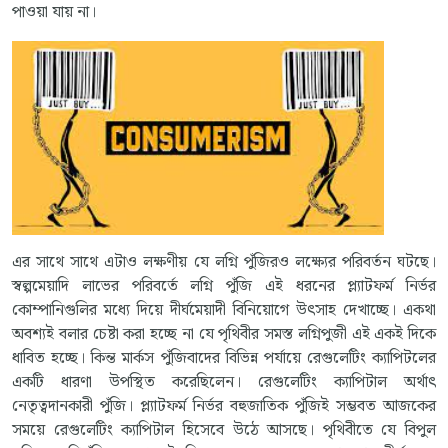
পাওয়া যায় না।
এর সাথে সাথে এটাও লক্ষণীয় যে লগ্নি পুঁজিরও লক্ষ্যের পরিবর্তন ঘটছে।
স্বল্পমেয়াদি লাভের পরিবর্তে লগ্নি পুঁজি এই ধরনের প্ল্যাটফর্ম নির্ভর
কোম্পানিগুলির মধ্যে দিয়ে দীর্ঘমেয়াদী বিনিয়োগে উৎসাহ দেখাচ্ছে। একথা
অবশ্যই বলার চেষ্টা করা হচ্ছে না যে পৃথিবীর সমস্ত লগ্নিপুজী এই একই দিকে
ধাবিত হচ্ছে। কিন্ত মার্কস পুঁজিবাদের বিভিন্ন পর্যায়ে রেগুলেটিং ক্যাপিটলের
একটি ধারণা উপস্থিত করেছিলেন। রেগুলেটিং ক্যাপিটাল অর্থাৎ
নেতৃত্বদানকারী পুঁজি। প্ল্যাটফর্ম নির্ভর বহুজাতিক পুঁজিই সম্ভবত আজকের
সময়ে রেগুলেটিং ক্যাপিটাল হিসেবে উঠে আসছে। পৃথিবীতে যে বিপুল