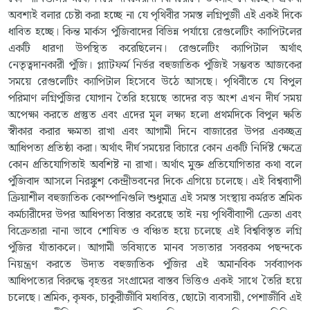
অবশ্যই বলার চেষ্টা করা হচ্ছে না যে পৃথিবীর সমস্ত লগ্নিপুজী এই একই দিকে
ধাবিত হচ্ছে। কিন্ত মার্কস পুঁজিবাদের বিভিন্ন পর্যায়ে রেগুলেটিং ক্যাপিটলের
একটি ধারণা উপস্থিত করেছিলেন। রেগুলেটিং ক্যাপিটাল অর্থাৎ
নেতৃত্বদানকারী পুঁজি। প্ল্যাটফর্ম নির্ভর বহুজাতিক পুঁজিই সম্ভবত আজকের
সময়ে রেগুলেটিং ক্যাপিটাল হিসেবে উঠে আসছে। পৃথিবীতে যে বিপুল
পরিমাণ লগ্নিপুঁজির যোগান তৈরি হয়েছে তাদের বড় অংশ এখন দীর্ঘ সময়
অপেক্ষা করতে প্রস্তুত এবং এদের মূল লক্ষ্য হলো প্রথমদিকে বিপুল ক্ষতি
স্বীকার করার ক্ষমতা রাখা এবং আগামী দিনে বাজারের উপর একচ্ছত্র
আধিপত্য প্রতিষ্ঠা করা। অর্থাৎ দীর্ঘ সময়ের বিচারে কোন একটি নির্দিষ্ট ক্ষেত্রে
কোন প্রতিযোগিতাই অবশিষ্ট না রাখা। অর্থাৎ মুক্ত প্রতিযোগিতার কথা বলে
পুঁজিবাদ আসলে নিরঙ্কুশ কেন্দ্রীভবনের দিকে এগিয়ে চলেছে। এই বিশ্বব্যাপী
ক্রিয়াশীল বহুজাতিক কোম্পানিগুলি শুধুমাত্র এই সমস্ত সংস্থায় কর্মরত শ্রমিক
কর্মচারীদের উপর আধিপত্য বিস্তার করেছে তাই নয় পৃথিবীব্যাপী ক্রেতা এবং
বিক্রেতারা নানা ভাবে শোষিত ও বঞ্চিত হয়ে চলেছে এই বিশ্ববিস্তৃত লগ্নি
পুঁজির যাঁতাকলে। আগামী ভবিষ্যতে মানব সভ্যতার সবরকম পছন্দকে
নিয়ন্ত্রণ করতে উদ্যত বহুজাতিক পুঁজির এই অমানবিক সর্বব্যাপক
আধিপত্যের বিরুদ্ধে বৃহত্তর সংগ্রামের বাস্তব ভিত্তিও একই সাথে তৈরি হয়ে
চলেছে। শ্রমিক, কৃষক, চাকুরীজীবি মধ্যবিত্ত, ছোটো ব্যবসায়ী, পেশাজীবি এই