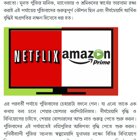
করতো। মূলত পুঁজির মালিক, ম্যানেজার ও শ্রমিকদের স্বার্থের ভারসাম্য রক্ষা
করাই এই পর্যায়ের পুঁজিবাদের গুরুত্বপূর্ণ কৌশল ছিল এবং দীর্ঘমেয়াদি আর্থিক
বৃদ্ধিই অগ্রগতির লক্ষণ হিসেবে ধরা হত।
এর পরবর্তী পর্যায়ে পুঁজিবাদের চেহারাটা বদলে গেল। যা এলো তাকে এক
কথায় বলা চলে শেয়ার-হোল্ডার ক্যাপিটালিজম। দীর্ঘমেয়াদি বৃদ্ধি ও
বিনিয়োগের চাইতে, শেয়ার হোল্ডারদের আশু লাভ গুরুত্ব পেতে শুরু করল।
পুঁজিবাদের এই পর্যায়তেই লগ্নিপুজির আধিপত্য বৃদ্ধি পেতে শুরু করল।
পৃথিবীব্যাপী পুঁজির সচলতা স্বল্পমেয়াদি মুনাফার লক্ষ্যে বিভিন্ন বিনিয়োগে