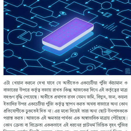
এটা খেয়াল করলে দেখা যাবে যে অতীতেও একচেটিয়া পুঁজি কাঁচামাল ও
বাজারের উপরে কর্তৃত্ব বজায় রাখত।কিন্তু আজকের দিনে এই কর্তৃত্বের মাত্রা
বহুগুণ বৃদ্ধি পেয়েছে। অতীতে প্রথাগত রসদ যেমন জমি, বিদ্যুৎ, জল, কয়লা
ইত্যাদির উপর একচেটিয়া পুঁজি কর্তৃত্ব স্থাপন করত অথবা বাজারে অন্য কোন
প্রতিযোগীকে ঢুকতেই দিত না। এর মধ্যে দিয়েই তারা অন্য ছোট উৎপাদককে
পরাস্ত করত। আজকে এই ক্ষমতার পার্থক্য এক অস্বাভাবিক মাত্রায় পৌঁছেছে।
কোন ক্রেতা বা বিক্রেতা এককভাবে এই ধরনের প্লাটফর্ম ভিত্তিক বৃহৎ পুঁজির