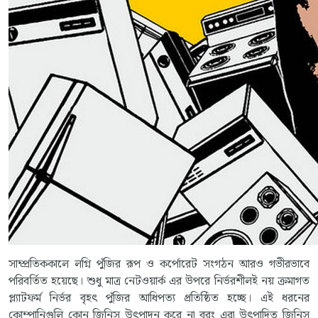
সাম্প্রতিককালে লগ্নি পুঁজির রূপ ও কর্পোরেট সংগঠন আরও গভীরভাবে
পরিবর্তিত হয়েছে। শুধু মাত্র নেটওয়ার্ক এর উপরে নির্ভরশীলই নয় ক্রমাগত
প্ল্যাটফর্ম নির্ভর বৃহৎ পুঁজির আধিপত্য প্রতিষ্ঠিত হচ্ছে। এই ধরনের
কোম্পানিগুলি কোন জিনিস উৎপাদন করে না বরং এরা উৎপাদিত জিনিস