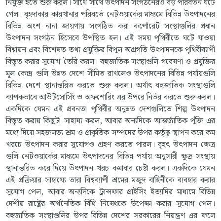
নিযুক্ত হতে শুরু করল। সাথে সাথে উৎপাদন সংগঠনেরও বড় পরিবর্তন ঘটে
গেল। বৃহদাকার কারখানার পরিবর্তে নেটওয়ার্কের মাধ্যমে বিভিন্ন উৎপাদনের
বিভিন্ন অংশ নানা জায়গায় সংগঠিত করা কর্পোরেট সংস্থাগুলির প্রধান
উৎপাদন সংগঠন হিসেবে উপস্থিত হল। এই সময় পৃথিবীতে ঘটে যাওয়া
বিশ্বায়ন এবং বিশেষত তথ্য প্রযুক্তির বিপুল অগ্রগতি উৎপাদনকে পৃথিবীব্যাপী
বিস্তৃত করার সুযোগ তৈরি করল। বহুজাতিক সংস্থাগুলি গবেষণা ও প্রযুক্তির
মূল কেন্দ্র গুলি উন্নত দেশে সীমিত রাখলেও উৎপাদনের বিভিন্ন পর্যায়গুলি
বিভিন্ন দেশে স্থানান্তরিত করতে শুরু করল। অর্থাৎ বহুজাতিক সংস্থাগুলি
ব্যাপকভাবে আউটসোর্সিং ও অফশোরিং এর উপরে নির্ভর করতে শুরু করল।
একদিকে যেমন এই প্রবনতা পৃথিবীর অনুন্নত দেশগুলিতে শিল্প উৎপাদন
বিস্তৃত করায় কিছুটা সাহায্য করল, আবার অন্যদিকে আন্তর্জাতিক পুঁজি এর
মধ্যে দিয়ে সহজলভ্য শ্রম ও প্রাকৃতিক সম্পদের উপর কর্তৃত্ব স্থাপন করে কম
খরচে উৎপাদন করার সুযোগও গ্রহণ করতে পারল। বৃহৎ উৎপাদন ক্ষেত্র
গুলি নেটওয়ার্কের মাধ্যমে উৎপাদনের বিভিন্ন পর্যায় অনুসারী ক্ষুদ্র সংস্থায়
স্থানান্তরিত করে দিয়ে উৎপাদন খরচ কমাবার চেষ্টা করল। একদিকে যেমন
এই প্রক্রিয়ার সাহায্যে তারা বিশ্বব্যাপী শ্রমের মজুদ বাহিনীকে ব্যবহার করার
সুযোগ পেল, আবার অন্যদিকে ট্রান্সফার প্রাইসিং ইত্যাদির মাধ্যমে বিভিন্ন
দেশীয় রাষ্ট্রের অর্থনৈতিক বিধি নিষেধকে উপেক্ষা করার সুযোগ পেল।
বহুজাতিক সংস্থাগুলির উপর বিভিন্ন দেশের সরকারের নিয়ন্ত্রণ এর ফলে