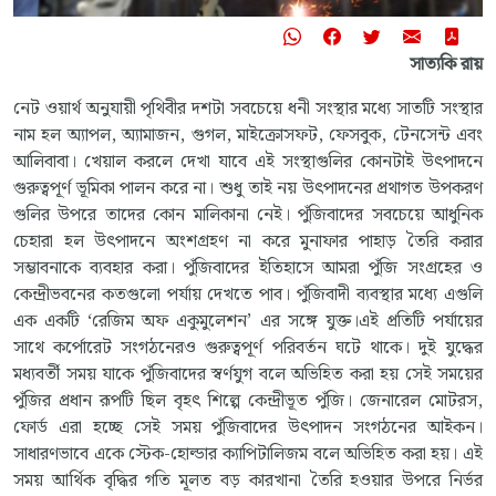
সাত্যকি রায়
নেট ওয়ার্থ অনুযায়ী পৃথিবীর দশটা সবচেয়ে ধনী সংস্থার মধ্যে সাতটি সংস্থার
নাম হল অ্যাপল, অ্যামাজন, গুগল, মাইক্রোসফট, ফেসবুক, টেনসেন্ট এবং
আলিবাবা। খেয়াল করলে দেখা যাবে এই সংস্থাগুলির কোনটাই উৎপাদনে
গুরুত্বপূর্ণ ভূমিকা পালন করে না। শুধু তাই নয় উৎপাদনের প্রথাগত উপকরণ
গুলির উপরে তাদের কোন মালিকানা নেই। পুঁজিবাদের সবচেয়ে আধুনিক
চেহারা হল উৎপাদনে অংশগ্রহণ না করে মুনাফার পাহাড় তৈরি করার
সম্ভাবনাকে ব্যবহার করা। পুঁজিবাদের ইতিহাসে আমরা পুঁজি সংগ্রহের ও
কেন্দ্রীভবনের কতগুলো পর্যায় দেখতে পাব। পুঁজিবাদী ব্যবস্থার মধ্যে এগুলি
এক একটি ‘রেজিম অফ একুমুলেশন’ এর সঙ্গে যুক্ত।এই প্রতিটি পর্যায়ের
সাথে কর্পোরেট সংগঠনেরও গুরুত্বপূর্ণ পরিবর্তন ঘটে থাকে। দুই যুদ্ধের
মধ্যবর্তী সময় যাকে পুঁজিবাদের স্বর্ণযুগ বলে অভিহিত করা হয় সেই সময়ের
পুঁজির প্রধান রূপটি ছিল বৃহৎ শিল্পে কেন্দ্রীভূত পুঁজি। জেনারেল মোটরস,
ফোর্ড এরা হচ্ছে সেই সময় পুঁজিবাদের উৎপাদন সংগঠনের আইকন।
সাধারণভাবে একে স্টেক-হোল্ডার ক্যাপিটালিজম বলে অভিহিত করা হয়। এই
সময় আর্থিক বৃদ্ধির গতি মূলত বড় কারখানা তৈরি হওয়ার উপরে নির্ভর