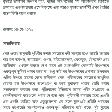
বৃহত্তর শ্রমজীবি জনগণ বৃহৎ পুঁজির আধিপত্যের সম অভিজ্ঞতার ভিত্তিতে
ক্রমাগত এক জায়গায় এসে দাঁড়াচ্ছে এবং আরও বৃহত্তর শ্রমজীবী ঐক্য তৈরির
বাস্তব ভিত্তি রচনা করছে।
প্রকাশ:
০৪-মে-২০২৩
সাত্যকি রায়
নেট ওয়ার্থ অনুযায়ী পৃথিবীর দশটা সবচেয়ে ধনী সংস্থার মধ্যে সাতটি সংস্থার
নাম হল অ্যাপল, অ্যামাজন, গুগল, মাইক্রোসফট, ফেসবুক, টেনসেন্ট এবং
আলিবাবা। খেয়াল করলে দেখা যাবে এই সংস্থাগুলির কোনটাই উৎপাদনে
গুরুত্বপূর্ণ ভূমিকা পালন করে না। শুধু তাই নয় উৎপাদনের প্রথাগত উপকরণ
গুলির উপরে তাদের কোন মালিকানা নেই। পুঁজিবাদের সবচেয়ে আধুনিক
চেহারা হল উৎপাদনে অংশগ্রহণ না করে মুনাফার পাহাড় তৈরি করার
সম্ভাবনাকে ব্যবহার করা। পুঁজিবাদের ইতিহাসে আমরা পুঁজি সংগ্রহের ও
কেন্দ্রীভবনের কতগুলো পর্যায় দেখতে পাব। পুঁজিবাদী ব্যবস্থার মধ্যে এগুলি
এক একটি ‘রেজিম অফ একুমুলেশন’ এর সঙ্গে যুক্ত।এই প্রতিটি পর্যায়ের
সাথে কর্পোরেট সংগঠনেরও গুরুত্বপূর্ণ পরিবর্তন ঘটে থাকে। দুই যুদ্ধের