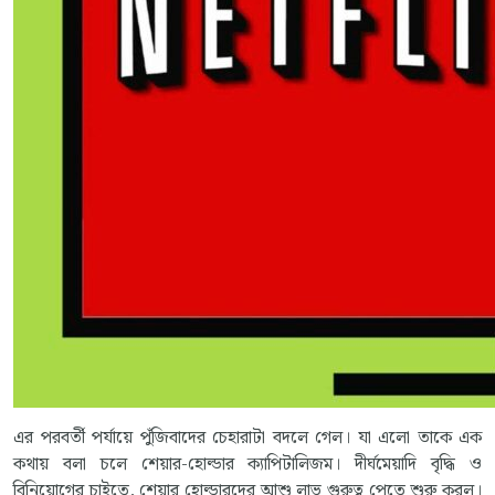
এর পরবর্তী পর্যায়ে পুঁজিবাদের চেহারাটা বদলে গেল। যা এলো তাকে এক
কথায় বলা চলে শেয়ার-হোল্ডার ক্যাপিটালিজম। দীর্ঘমেয়াদি বৃদ্ধি ও
বিনিয়োগের চাইতে, শেয়ার হোল্ডারদের আশু লাভ গুরুত্ব পেতে শুরু করল।