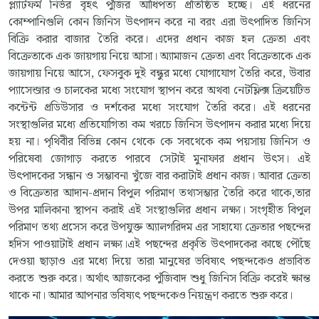
প্ল্যাটফর্ম নির্ভর বৃহৎ পুঁজির আধিপত্য প্রতিষ্ঠিত হচ্ছে। এই ধরনের
কোম্পানিগুলি কোন জিনিস উৎপাদন করে না বরং এরা উৎপাদিত জিনিস
বিক্রি করার বাজার তৈরি করে। এদের প্রধান কাজ হল ক্রেতা এবং
বিক্রেতাকে এক জায়গায় নিয়ে আসা। অ্যামাজন ক্রেতা এবং বিক্রেতাকে এক
জায়গায় নিয়ে আসে, ফেসবুক দুই বন্ধুর মধ্যে যোগাযোগ তৈরি করে, উবার
প্যাসেন্জার ও চালকের মধ্যে সংযোগ স্থাপন করে অথবা নেটফ্লিক্স ক্রিয়েটিভ
কন্টেন্ট প্রডিউসার ও দর্শকের মধ্যে সংযোগ তৈরি করে। এই ধরনের
সংস্থাগুলির মধ্যে প্রতিযোগিতা কম খরচে জিনিস উৎপাদন করার মধ্যে দিয়ে
হয় না। পৃথিবীর বিভিন্ন কোন থেকে কে সবথেকে কম পয়সায় জিনিস ও
পরিষেবা জোগাড় করতে পারবে সেটাই মুনাফার প্রধান উৎস। এই
উৎপাদকের সন্ধান ও সম্ভাবনা খুঁজে বার করাটাই প্রধান কাজ। আবার ক্রেতা
ও বিক্রেতার আদান-প্রদান বিপুল পরিমাণ তথ্যসম্ভার তৈরি করে থাকে,তার
উপর মালিকানা স্থাপন করাই এই সংস্থাগুলির প্রধান লক্ষ্য। সংগৃহীত বিপুল
পরিমাণ তথ্য প্রসেস করে উপযুক্ত অ্যালগরিদম এর সাহায্যে ক্রেতার পছন্দের
হদিস পাওয়াটাই প্রধান লক্ষ্য।এই পছন্দের প্রকৃতি উৎপাদকের কাছে পৌঁছে
দেওয়া ছাড়াও এর মধ্যে দিয়ে তারা মানুষের ভবিষ্যৎ পছন্দকেও প্রভাবিত
করতে শুরু করে। অর্থাৎ আজকের পুঁজিবাদ শুধু জিনিস বিক্রি করেই ক্ষান্ত
থাকে না। আমার আপনার ভবিষ্যৎ পছন্দকেও নিয়ন্ত্রণ করতে শুরু করে।