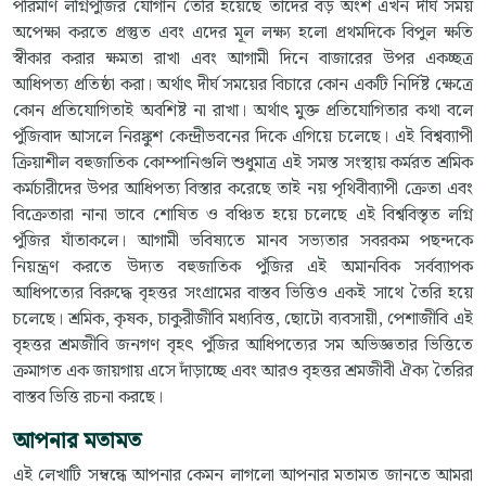
পরিমাণ লগ্নিপুঁজির যোগান তৈরি হয়েছে তাদের বড় অংশ এখন দীর্ঘ সময়
অপেক্ষা করতে প্রস্তুত এবং এদের মূল লক্ষ্য হলো প্রথমদিকে বিপুল ক্ষতি
স্বীকার করার ক্ষমতা রাখা এবং আগামী দিনে বাজারের উপর একচ্ছত্র
আধিপত্য প্রতিষ্ঠা করা। অর্থাৎ দীর্ঘ সময়ের বিচারে কোন একটি নির্দিষ্ট ক্ষেত্রে
কোন প্রতিযোগিতাই অবশিষ্ট না রাখা। অর্থাৎ মুক্ত প্রতিযোগিতার কথা বলে
পুঁজিবাদ আসলে নিরঙ্কুশ কেন্দ্রীভবনের দিকে এগিয়ে চলেছে। এই বিশ্বব্যাপী
ক্রিয়াশীল বহুজাতিক কোম্পানিগুলি শুধুমাত্র এই সমস্ত সংস্থায় কর্মরত শ্রমিক
কর্মচারীদের উপর আধিপত্য বিস্তার করেছে তাই নয় পৃথিবীব্যাপী ক্রেতা এবং
বিক্রেতারা নানা ভাবে শোষিত ও বঞ্চিত হয়ে চলেছে এই বিশ্ববিস্তৃত লগ্নি
পুঁজির যাঁতাকলে। আগামী ভবিষ্যতে মানব সভ্যতার সবরকম পছন্দকে
নিয়ন্ত্রণ করতে উদ্যত বহুজাতিক পুঁজির এই অমানবিক সর্বব্যাপক
আধিপত্যের বিরুদ্ধে বৃহত্তর সংগ্রামের বাস্তব ভিত্তিও একই সাথে তৈরি হয়ে
চলেছে। শ্রমিক, কৃষক, চাকুরীজীবি মধ্যবিত্ত, ছোটো ব্যবসায়ী, পেশাজীবি এই
বৃহত্তর শ্রমজীবি জনগণ বৃহৎ পুঁজির আধিপত্যের সম অভিজ্ঞতার ভিত্তিতে
ক্রমাগত এক জায়গায় এসে দাঁড়াচ্ছে এবং আরও বৃহত্তর শ্রমজীবী ঐক্য তৈরির
বাস্তব ভিত্তি রচনা করছে।
আপনার মতামত
এই লেখাটি সম্বন্ধে আপনার কেমন লাগলো আপনার মতামত জানতে আমরা