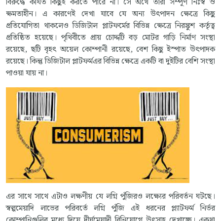
বিরুদ্ধে কার্যত কিছুই করতে পারে না। সে অর্থে তারা সম্পূর্ণ নিঃস্ব ও
ক্ষমতাহীন। এ কারণেই দেখা যাবে যে অন্য উৎপাদন ক্ষেত্রে কিছু
প্রতিযোগিতা থাকলেও ডিজিটাল প্লাটফর্মের বিভিন্ন ক্ষেত্রে নিরঙ্কুশ কর্তৃত্ব
প্রতিষ্ঠিত হয়েছে। পৃথিবীতে প্রায় চোদ্দটি বড় মোটর গাড়ি নির্মাণ সংস্থা
রয়েছে, ছটি বৃহৎ অয়েল কোম্পানী রয়েছে, বেশ কিছু ইস্পাত উৎপাদক
রয়েছে। কিন্তু ডিজিটাল প্লাটফর্মএর বিভিন্ন ক্ষেত্রে একটি বা দুইটির বেশি সংস্থা
পাওয়া যায় না।
এর সাথে সাথে এটাও লক্ষণীয় যে লগ্নি পুঁজিরও লক্ষ্যের পরিবর্তন ঘটছে।
স্বল্পমেয়াদি লাভের পরিবর্তে লগ্নি পুঁজি এই ধরনের প্ল্যাটফর্ম নির্ভর
কোম্পানিগুলির মধ্যে দিয়ে দীর্ঘমেয়াদী বিনিয়োগে উৎসাহ দেখাচ্ছে। একথা