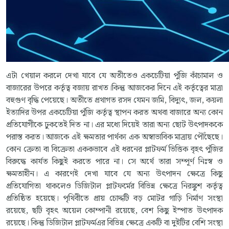
এটা খেয়াল করলে দেখা যাবে যে অতীতেও একচেটিয়া পুঁজি কাঁচামাল ও
বাজারের উপরে কর্তৃত্ব বজায় রাখত।কিন্তু আজকের দিনে এই কর্তৃত্বের মাত্রা
বহুগুণ বৃদ্ধি পেয়েছে। অতীতে প্রথাগত রসদ যেমন জমি, বিদ্যুৎ, জল, কয়লা
ইত্যাদির উপর একচেটিয়া পুঁজি কর্তৃত্ব স্থাপন করত অথবা বাজারে অন্য কোন
প্রতিযোগীকে ঢুকতেই দিত না। এর মধ্যে দিয়েই তারা অন্য ছোট উৎপাদককে
পরাস্ত করত। আজকে এই ক্ষমতার পার্থক্য এক অস্বাভাবিক মাত্রায় পৌঁছেছে।
কোন ক্রেতা বা বিক্রেতা এককভাবে এই ধরনের প্লাটফর্ম ভিত্তিক বৃহৎ পুঁজির
বিরুদ্ধে কার্যত কিছুই করতে পারে না। সে অর্থে তারা সম্পূর্ণ নিঃস্ব ও
ক্ষমতাহীন। এ কারণেই দেখা যাবে যে অন্য উৎপাদন ক্ষেত্রে কিছু
প্রতিযোগিতা থাকলেও ডিজিটাল প্লাটফর্মের বিভিন্ন ক্ষেত্রে নিরঙ্কুশ কর্তৃত্ব
প্রতিষ্ঠিত হয়েছে। পৃথিবীতে প্রায় চোদ্দটি বড় মোটর গাড়ি নির্মাণ সংস্থা
রয়েছে, ছটি বৃহৎ অয়েল কোম্পানী রয়েছে, বেশ কিছু ইস্পাত উৎপাদক
রয়েছে। কিন্তু ডিজিটাল প্লাটফর্মএর বিভিন্ন ক্ষেত্রে একটি বা দুইটির বেশি সংস্থা