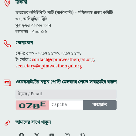
ঠিকানা:
ভারতের কমিউনিস্ট পার্টি (মার্কসবাদী) - পশ্চিমবঙ্গ রাজ্য কমিটিি
৩১, আলিমুদ্দিন স্ট্রিট
মুজফ্ফ‌র আহমদ ভবন
কলকাতা - ৭০০০১৬
যোগাযোগ
ফোন:
০৩৩ - ২২১৭৬৬৩৩, ২২১৭৬৬৩৪
ই-মেইল::
contact@cpimwestbengal.org
,
secretary@cpimwestbengal.org
ওয়েবসাইটের নতুন পোস্ট মেলবক্সে পেতে সাবস্ক্রাইব করুন
আমাদের সাথে থাকুন