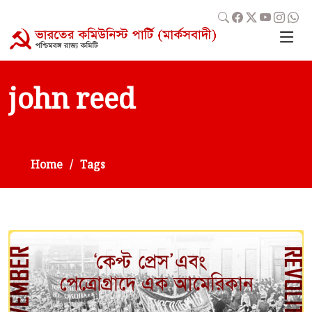
john reed
Home
Tags