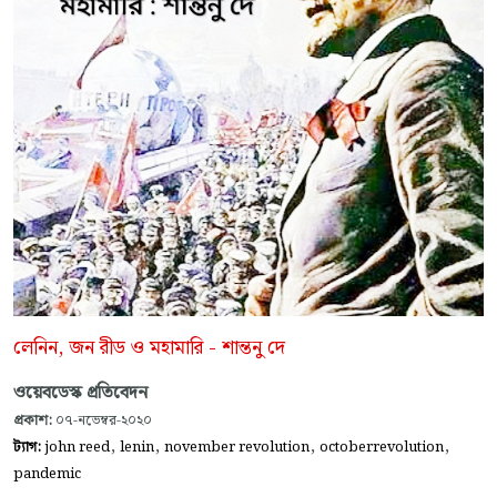
লেনিন, জন রীড ও মহামারি - শান্তনু দে
ওয়েবডেস্ক প্রতিবেদন
প্রকাশ:
০৭-নভেম্বর-২০২০
,
,
,
,
ট্যাগ:
john reed
lenin
november revolution
octoberrevolution
pandemic