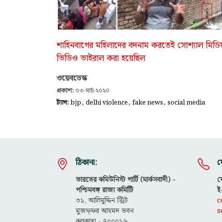
শাহিনবাগের মহিলাদের বদনাম করতেই সোশ্যাল মিডি
ভিডিও ভাইরাল করা হয়েছিল
ওয়েবডেস্ক
প্রকাশ:
০৩-মার্চ-২০২০
,
,
,
ট্যাগ:
bjp
delhi violence
fake news
social media
ঠিকানা:
য
ভারতের কমিউনিস্ট পার্টি (মার্কসবাদী) -
ফ
পশ্চিমবঙ্গ রাজ্য কমিটিি
ই
৩১, আলিমুদ্দিন স্ট্রিট
c
মুজফ্ফ‌র আহমদ ভবন
s
কলকাতা - ৭০০০১৬