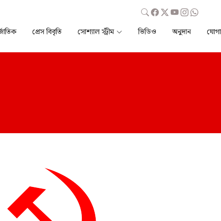
্জাতিক
প্রেস বিবৃতি
সোশ্যাল স্ট্রীম
ভিডিও
অনুদান
যোগ