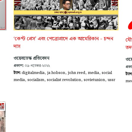
‘কেপ্ট প্রেস’ এবং পেত্রোগ্রাদে এক আমেরিকান - চন্দন
যৌ
দাস
তদ
ওয়েবডেস্ক প্রতিবেদন
ওয়ে
প্রকাশ:
০৯-নভেম্বর-২০২২
প্রক
,
,
,
,
ট্যাগ:
digitalmedia
ja hobson
john reed
media
social
ট্যা
,
,
,
,
media
socialism
socialist revolution
sovietunion
ussr
me