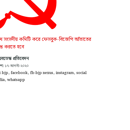
থ সংসদীয় কমিটি করে ফেসবুক-বিজেপি আঁতাতের
ন্ত করতে হবে
বডেস্ক প্রতিবেদন
াশ:
১৭-আগস্ট-২০২০
,
,
,
,
গ:
bjp
facebook
fb-bjp nexus
instagram
social
,
dia
whatsapp