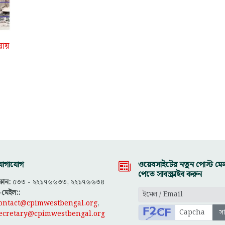
য়ায়
োগাযোগ
ওয়েবসাইটের নতুন পোস্ট মেল
পেতে সাবস্ক্রাইব করুন
োন:
০৩৩ - ২২১৭৬৬৩৩, ২২১৭৬৬৩৪
-মেইল::
ontact@cpimwestbengal.org
,
ecretary@cpimwestbengal.org