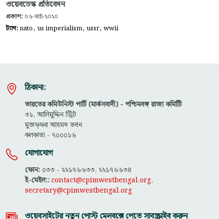
ওয়েবডেস্ক প্রতিবেদন
প্রকাশ:
০৬-মার্চ-২০২০
,
,
,
ট্যাগ:
nato
us imperialism
ussr
wwii
ঠিকানা:
ভারতের কমিউনিস্ট পার্টি (মার্কসবাদী) - পশ্চিমবঙ্গ রাজ্য কমিটিি
৩১, আলিমুদ্দিন স্ট্রিট
মুজফ্ফ‌র আহমদ ভবন
কলকাতা - ৭০০০১৬
যোগাযোগ
ফোন:
০৩৩ - ২২১৭৬৬৩৩, ২২১৭৬৬৩৪
ই-মেইল::
contact@cpimwestbengal.org
,
secretary@cpimwestbengal.org
ওয়েবসাইটের নতুন পোস্ট মেলবক্সে পেতে সাবস্ক্রাইব করুন