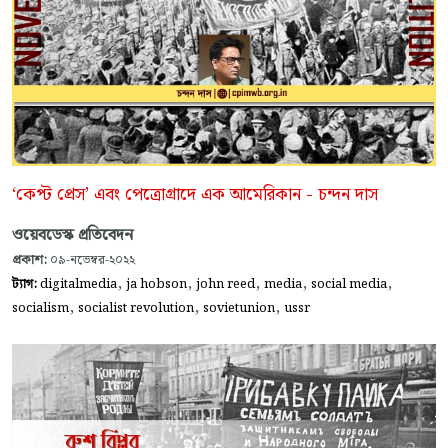
‘কেপ্ট প্রেস’ এবং পেত্রোগ্রাদে এক আমেরিকান - চন্দন দাস
ওয়েবডেস্ক প্রতিবেদন
প্রকাশ:
০৯-নভেম্বর-২০২২
,
,
,
,
,
ট্যাগ:
digitalmedia
ja hobson
john reed
media
social media
,
,
,
socialism
socialist revolution
sovietunion
ussr