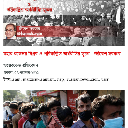
মহান নভেম্বর বিপ্লব ও পরিকল্পিত অর্থনীতির সূচনা- জীবেশ সরকার
ওয়েবডেস্ক প্রতিবেদন
প্রকাশ:
০৭-নভেম্বর-২০২১
,
,
,
,
ট্যাগ:
lenin
marxism-leninism
nep
russian revolution
ussr