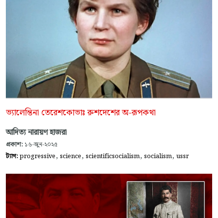
ভ্যালেন্তিনা তেরেশকোভাঃ রুশদেশের অ-রূপকথা
আদিত্য নারায়ণ হাজরা
প্রকাশ:
১৬-জুন-২০২৫
,
,
,
,
ট্যাগ:
progressive
science
scientificsocialism
socialism
ussr