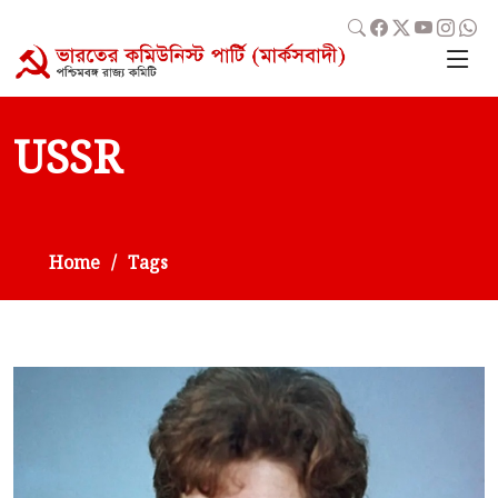
USSR
Home
Tags