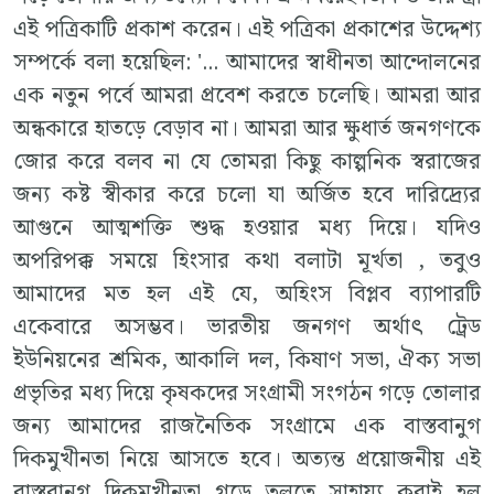
এই পত্রিকাটি প্রকাশ করেন। এই পত্রিকা প্রকাশের উদ্দেশ‍্য
সম্পর্কে বলা হয়েছিল: '... আমাদের স্বাধীনতা আন্দোলনের
এক নতুন পর্বে আমরা প্রবেশ করতে চলেছি। আমরা আর
অন্ধকারে হাতড়ে বেড়াব না। আমরা আর ক্ষুধার্ত জনগণকে
জোর করে বলব না যে তোমরা কিছু কাল্পনিক স্বরাজের
জন‍্য কষ্ট স্বীকার করে চলো যা অর্জিত হবে দারিদ্র‍্যের
আগুনে আত্মশক্তি শুদ্ধ হওয়ার মধ‍্য দিয়ে। যদিও
অপরিপক্ক সময়ে হিংসার কথা বলাটা মূর্খতা , তবুও
আমাদের মত হল এই যে, অহিংস বিপ্লব ব‍্যাপারটি
একেবারে অসম্ভব। ভারতীয় জনগণ অর্থাৎ ট্রেড
ইউনিয়নের শ্রমিক, আকালি দল, কিষাণ সভা, ঐক‍্য সভা
প্রভৃতির মধ‍্য দিয়ে কৃষকদের সংগ্রামী সংগঠন গড়ে তোলার
জন‍্য আমাদের রাজনৈতিক সংগ্রামে এক বাস্তবানুগ
দিকমুখীনতা নিয়ে আসতে হবে। অত‍্যন্ত প্রয়োজনীয় এই
বাস্তবানুগ দিকমুখীনতা গড়ে তুলতে সাহায‍্য করাই হল