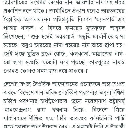
ভ‍্যানগার্ডের সংখ‍্যায় দেশের নানা জায়গার নাম সহ খবর
প্রকাশিত হতে থাকে। জার্মানিতে প্রকাশ হলেও ভারতবর্ষের
বৈপ্লবিক আন্দোলনের গতিপ্রকৃতি বিবরণ 'ভ‍্যানগার্ড'-এর
পাতায় থাকত। এ বিষয়ে কমরেড মুজফ্‌ফর আহ্‌মদ
লিখেছেন, " শুরু হতেই 'ভ‍্যানগার্ড ' প্রভৃতি জার্মানীতে ছাপা
হয়েছে। তবুও ভারতের নানা শহরের নাম তাতে ছাপা হত।
সেই সঙ্গে মুদ্রিত ব্লকে বোম্বে, কলকাতা, মাদ্রাজের নাম-
তো ছাপা হতোই, যতোটা মনে পড়ছে, কানপুরের নামও
কোনও কোনও সময় ছাপা হয়ে থাকবে ।"
দেশের সশস্ত্র বৈপ্লবিক আন্দোলনের প্রয়োজনে অস্ত্র সংগ্রহ
করতে বিদেশে যান অবিভক্ত চব্বিশ পরগনার অধুনা দক্ষিণ
চব্বিশ পরগনার চাংড়িপোতার ছেলে নরেন্দ্রনাথ ভট্টাচার্য
'মানবেন্দ্রনাথ রায়' ছদ্মনাম নিয়ে। বিদেশে গিয়ে
মার্কসবাদে দীক্ষিত হয়ে তিনি ভারতের কমিউনিস্ট পার্টি
গড়ে তোলার জন‍্য উদ্যোগ নেন। এ সময়েই তিনি ও তাঁর স্ত্রী