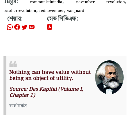
Tags:
,
,
communistinindia
november revolution
,
,
octoberrevolution
rednovember
vanguard
শেয়ার:
সেভ পিডিএফ:
Nothing can have value without
being an object of utility.
Source: Das Kapital (Volume I,
Chapter 1)
কার্ল মার্কস