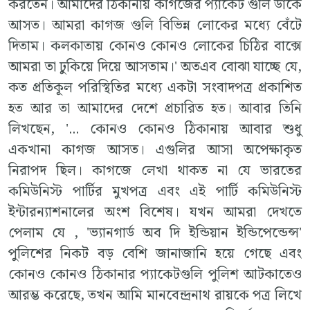
করতেন। আমাদের ঠিকানায় কাগজের প‍্যাকেট গুলি ডাকে
আসত। আমরা কাগজ গুলি বিভিন্ন লোকের মধ‍্যে বেঁটে
দিতাম। কলকাতায় কোনও কোনও লোকের চিঠির বাক্সে
আমরা তা ঢুকিয়ে দিয়ে আসতাম।' অতএব বোঝা যাচ্ছে যে,
কত প্রতিকূল পরিস্থিতির মধ‍্যে একটা সংবাদপত্র প্রকাশিত
হত আর তা আমাদের দেশে প্রচারিত হত। আবার তিনি
লিখছেন, '... কোনও কোনও ঠিকানায় আবার শুধু
একখানা কাগজ আসত। এগুলির আসা অপেক্ষাকৃত
নিরাপদ ছিল। কাগজে লেখা থাকত না যে ভারতের
কমিউনিস্ট পার্টির মুখপত্র এবং এই পার্টি কমিউনিস্ট
ইন্টারন‍্যাশনালের অংশ বিশেষ। যখন আমরা দেখতে
পেলাম যে , 'ভ‍্যানগার্ড অব দি ইন্ডিয়ান ইন্ডিপেন্ডেন্স'
পুলিশের নিকট বড় বেশি জানাজানি হয়ে গেছে এবং
কোনও কোনও ঠিকানার প‍্যাকেটগুলি পুলিশ আটকাতেও
আরম্ভ করেছে, তখন আমি মানবেন্দ্রনাথ রায়কে পত্র লিখে