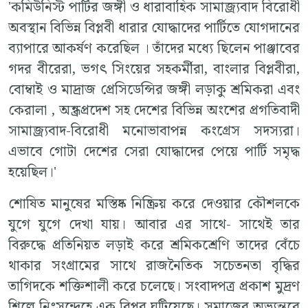
'কমিউনিস্ট পার্টির জঙ্গী ও ধারাবাহিক সামাজ্র‍্যবাদ বিরোধী
অবস্থান বিভিন্ন বিপ্লবী ধারার যোদ্ধাদের পার্টিতে যোগদানের
ব‍্যাপারে আকর্ষণ করেছিল । তাঁদের মধ‍্যে ছিলেন পাঞ্জাবের
গদর বীরেরা, ভগৎ সিংয়ের সহকর্মীরা, বাংলার বিপ্লবীরা,
বোম্বাই ও মাদ্রাজ প্রেসিডেন্সির জঙ্গী লড়াকু শ্রমিকরা এবং
কেরালা , অন্ধ্রপ্রদেশ সহ দেশের বিভিন্ন অংশের প্রগতিবাদী
সামাজ্র‍্যবাদ-বিরোধী মনোভাবাপন্ন কংগ্রেস সদস‍্যরা।
এভাবে গোটা দেশের সেরা যোদ্ধাদের পেয়ে পার্টি সমৃদ্ধ
হয়েছিল।'
শোষিত মানুষের মস্তিষ্ক নিষ্ক্রিয় করে দেওয়ার কৌশলকে
যুগে যুগে দেখা যায়। আবার এর সাথে- সাথেই তার
বিরুদ্ধে প্রতিনিয়ত লড়াই করে শ্রমিকশ্রেণি তাদের বেঁচে
থাকার সংগ্রামের সাথে রাজনৈতিক সচেতনতা বৃদ্ধির
তাগিদকে শক্তিশালী করে চলেছে। সংবাদপত্র প্রকাশ মুদ্রণ
শিল্পে নিঃসন্দেহে এক বিপ্লব ঘটিয়েছে। সমাজের অভ‍্যন্তরে