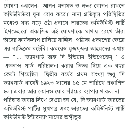
ঘোষণা করলেন- 'আপন মতামত ও লক্ষ‍্য গোপন রাখতে
কমিউনিস্টরা ঘৃনা বোধ করে।' নানা প্রতিকূল পরিস্থিতির
মধ‍্যেও সদ‍্য গড়ে ওঠা প্রবাসে ভারতের কমিউনিস্ট পার্টি
'ইশতেহারে' প্রকাশিত এই ঘোষণাকে মাথায় রেখে তাঁরা
তাঁদের কার্যকলাপ চালিয়ে যাচ্ছিল। পত্রিকা প্রকাশের ক্ষেত্রে
এর ব‍্যতিক্রম ঘটেনি। কমরেড মুজফ্‌ফর আহ্‌মদের কথায়
— ".... 'ভ‍্যানগার্ড অফ দি ইন্ডিয়ান ইন্ডিপেন্ডেন্ ' ও
'এডভান্স গার্ড' পরিচালনা করার ভিতর দিয়ে এক বছর
কেটে গিয়েছিল। দ্বিতীয় বর্ষের প্রথম সংখ‍্যা শুধু 'দি
ভ‍্যানগার্ড' নামেই ১৯২৩ সালের ১৫ মে তারিখে প্রকাশিত
হল। এবার আর কোনও ঘোর প‍্যাঁচের ব‍্যাপার থাকল না—
পরিষ্কার ভাষায় লিখে দেওয়া হল যে, 'দি ভ‍্যানগার্ড' ভারতের
কমিউনিস্ট পার্টির মুখপত্র এবং ভারতের কমিউনিস্ট পার্টি
কমিউনিস্ট ইন্টারন‍্যাশনালের অঙ্গীভূত।