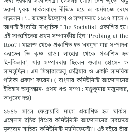
জন‍্য দরকার সংবাদপত্র। সেসময় গোটা দেশ জুড়ে কিছু
তরুণ যুবক মার্কসবাদে দীক্ষিত হয়ে এ কর্মযজ্ঞে নেমে
পড়লেন। ‘... ডাঙ্গের উদ‍্যোগে ও সম্পাদনায় ১৯২৭ সালে ৫
আগস্ট ইংরাজি সাপ্তাহিক 'The Socialist' প্রকাশিত হয়।
এই সাপ্তাহিকের প্রথম সম্পাদকীয় ছিল 'Probing at the
Root'। মাদ্রাজ থেকে প্রকাশিত হত 'নবযুগ' যার সম্পাদনা
করতেন ভি কৃষ্ণ রাও। লাহোর থেকে প্রকাশিত হত
'ইনকিলাব’, যার সম্পাদনায় ছিলেন গুলাম হোসেন ও
সামসুদ্দিন। এম সিঙ্গারাভেলু চেট্টিয়ার ও একটি সাময়িক
পত্রিকা প্রকাশ করেন। ( বাংলার কমিউনিস্ট আন্দোলনের
ইতিহাস অনুসন্ধান- প্রথম খণ্ড সম্পা : মঞ্জুকুমার মজুমদার,
ভানুদেব দত্ত)।
১৮৪৮ সালে ফেব্রুয়ারি মাসে প্রকাশিত হল মার্কস-
এঙ্গেলস রচিত বিশ্বের কমিউনিস্ট আন্দোলনের সবচেয়ে
মূল‍্যবান সাহিত‍্য 'কমিউনিস্ট ম‍্যানিফেস্টো'। এই বইয়ে তাঁরা