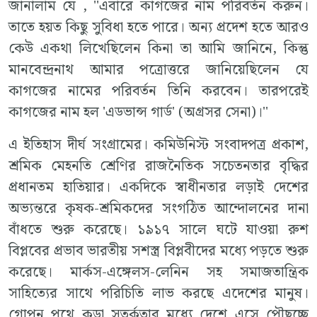
জানালাম যে , ''এবারে কাগজের নাম পরিবর্তন করুন।
তাতে হয়ত কিছু সুবিধা হতে পারে। অন‍্য প্রদেশ হতে আরও
কেউ একথা লিখেছিলেন কিনা তা আমি জানিনে, কিন্তু
মানবেন্দ্রনাথ আমার পত্রোত্তরে জানিয়েছিলেন যে
কাগজের নামের পরিবর্তন তিনি করবেন। তারপরেই
কাগজের নাম হল 'এডভান্স গার্ড' (অগ্রসর সেনা)।''
এ ইতিহাস দীর্ঘ সংগ্রামের। কমিউনিস্ট সংবাদপত্র প্রকাশ,
শ্রমিক মেহনতি শ্রেণির রাজনৈতিক সচেতনতার বৃদ্ধির
প্রধানতম হাতিয়ার। একদিকে স্বাধীনতার লড়াই দেশের
অভ‍্যন্তরে কৃষক-শ্রমিকদের সংগঠিত আন্দোলনের দানা
বাঁধতে শুরু করেছে। ১৯১৭ সালে ঘটে যাওয়া রুশ
বিপ্লবের প্রভাব ভারতীয় সশস্ত্র বিপ্লবীদের মধ‍্যে পড়তে শুরু
করেছে। মার্কস-এঙ্গেলস-লেনিন সহ সমাজতান্ত্রিক
সাহিত‍্যের সাথে পরিচিতি লাভ করছে এদেশের মানুষ।
গোপন পথে কড়া সতর্কতার মধ‍্যে দেশে এসে পৌছচ্ছে