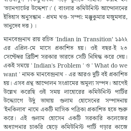
'ভ‍্যানগার্ডের উদ্দেশ‍্য'।' ( বাংলার কমিউনিস্ট আন্দোলনের
ইতিহাস অনুসন্ধান - প্রথম খণ্ড- সম্পা: মঞ্জুকুমার মজুমদার,
ভানুদেব দত্ত ) ।
মানবেন্দ্রনাথ রায় রচিত 'Indian in Transition’ ১৯২২
এর এপ্রিল-মে মাসে প্রকাশিত হয়। ওই বছর-ই ২৩
সেপ্টেম্বর ব্রিটিশ সরকার ভারতে সেটি নিষিদ্ধ করে দেয়।
একই সময়ে ' Indian's Problem ' ও ' What do we
want ' নামক মানবেন্দ্রনাথ - এর আরও দুটি বই প্রকাশিত
হয়। এসব গ্রন্থ আন্দোলন সংগ্রামের অমূল‍্য সম্পদ। আগেই
উল্লেখ করেছি ওই সময় লাহোরের কমিউনিস্ট পার্টির
উদ্দ‍্যোগে উর্দু ভাষায় গুলাম হোসেনের সম্পাদনায়
'ইনকিলাব' নামে একটি মাসিক পত্রিকা প্রকাশিত হতে শুরু
করে। এই গুলাম হোসেন একটি সরকারি কলেজের
অধ‍্যাপনার চাকরি ছেড়ে কমিউনিস্ট পার্টি গড়ার কাজে