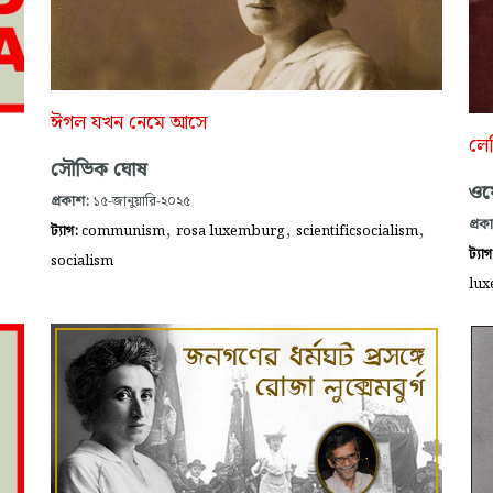
ঈগল যখন নেমে আসে
লেন
সৌভিক ঘোষ
ওয়ে
প্রকাশ:
১৫-জানুয়ারি-২০২৫
,
,
,
প্রক
ট্যাগ:
communism
rosa luxemburg
scientificsocialism
ট্যা
socialism
lu