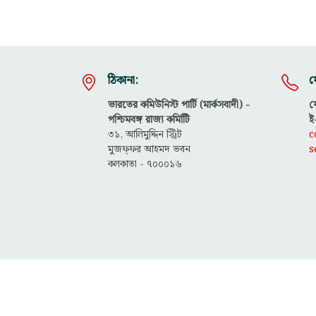
ঠিকানা:
য
ভারতের কমিউনিস্ট পার্টি (মার্কসবাদী) -
ফ
পশ্চিমবঙ্গ রাজ্য কমিটিি
ই
৩১, আলিমুদ্দিন স্ট্রিট
c
মুজফ্ফ‌র আহমদ ভবন
s
কলকাতা - ৭০০০১৬