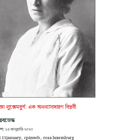
া লুক্সেমবুর্গ: এক অনন্যাসাধারণ বিপ্লবী
েবডেস্ক
াশ:
১৫-জানুয়ারি-২০২০
,
,
গ:
15january
cpimwb
rosa luxemburg