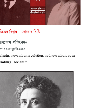
িনের বিপ্লব | রোজার চিঠি
বডেস্ক প্রতিবেদন
াশ:
১৫-জানুয়ারি-২০২৫
,
,
,
গ:
lenin
november revolution
rednovember
rosa
,
xemburg
socialism