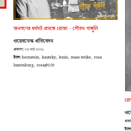
জনগণের ধর্মঘট প্রসঙ্গে রোজা - গৌতম গাঙ্গুলি
ওয়েবডেস্ক প্রতিবেদন
প্রকাশ:
০৫-মার্চ-২০২১
,
,
,
,
ট্যাগ:
bernstein
kautsky
lenin
mass strike
rosa
,
luxemburg
rosa@150
রোজ
ওয়
প্রক
ট্যা