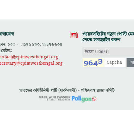
োগাযোগ
ওয়েবসাইটের নতুন পোস্ট মেল
পেতে সাবস্ক্রাইব করুন
োন:
০৩৩ - ২২১৭৬৬৩৩, ২২১৭৬৬৩৪
-মেইল::
ontact@cpimwestbengal.org
,
ecretary@cpimwestbengal.org
ভারতের কমিউনিস্ট পার্টি (মার্কসবাদী) - পশ্চিমবঙ্গ রাজ্য কমিটি