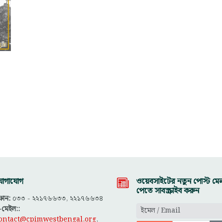
োগাযোগ
ওয়েবসাইটের নতুন পোস্ট মেল
পেতে সাবস্ক্রাইব করুন
োন:
০৩৩ - ২২১৭৬৬৩৩, ২২১৭৬৬৩৪
-মেইল::
ontact@cpimwestbengal.org
,