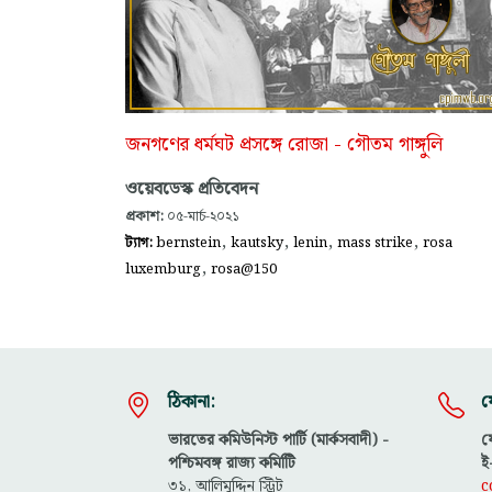
জনগণের ধর্মঘট প্রসঙ্গে রোজা - গৌতম গাঙ্গুলি
ওয়েবডেস্ক প্রতিবেদন
প্রকাশ:
০৫-মার্চ-২০২১
,
,
,
,
ট্যাগ:
bernstein
kautsky
lenin
mass strike
rosa
,
luxemburg
rosa@150
ঠিকানা:
য
ভারতের কমিউনিস্ট পার্টি (মার্কসবাদী) -
ফ
পশ্চিমবঙ্গ রাজ্য কমিটিি
ই
৩১, আলিমুদ্দিন স্ট্রিট
c