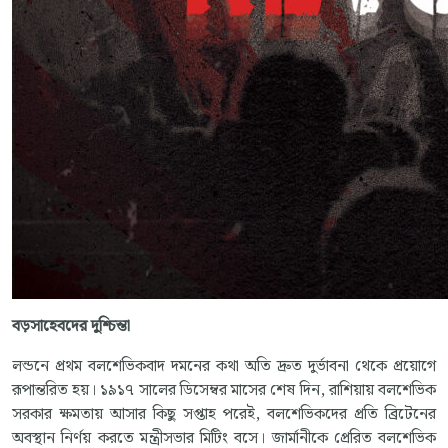
বড়সাহেবদের
দুশ্চিন্তা
লন্ডনে প্রথম বলশেভিকবাদ দমনের কথা অতি দ্রুত দুর্ভাবনা থেকে প্রয়োগে
রূপান্তরিত হয়। ১৯১৭ সালের ডিসেম্বর মাসের শেষ দিন, রাশিয়ায় বলশেভিক
সরকার ক্ষমতায় আসার কিছু সপ্তাহ পরেই, বলশেভিকদের প্রতি ব্রিটেনের
অবস্থান নির্ণয় করতে মন্ত্রীসভার মিটিং বসে। জার্মানীকে প্রেরিত বলশেভিক