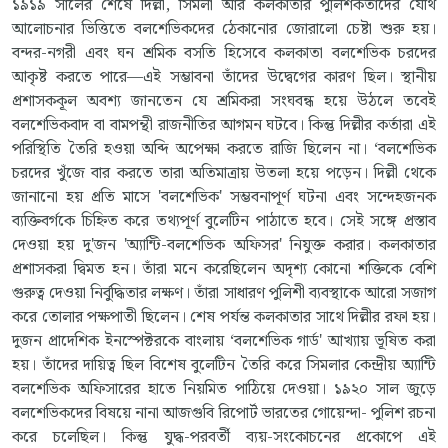
১৯১৯ সালের শেষে দিল্লী, সিমলা আর কলকাতার পুলিশকর্তাদের যৌথ
আলোচনার ভিত্তিতে বলশেভিকদের ঠেকানোর জোরালো চেষ্টা শুরু হয়।
বন্দর-নগরী এবং ঘন শ্রমিক বসতি হিসেবে কলকাতা বলশেভিক চরদের
আকৃষ্ট করতে পারে—এই সম্ভাবনা তাঁদের উদ্বেগের কারণ ছিল। স্থানীয়
প্রশাসককূল অবশ্য জানতেন যে শ্রমিকরা সংঘবন্ধ হয়ে উঠলে তবেই
বলশেভিকবাদ বা বামপন্থী রাজনীতির আগমন ঘটবে। কিন্তু দিল্লীর কর্তারা এই
পরিস্থিতি তৈরি হওয়া অব্দি অপেক্ষা করতে রাজি ছিলেন না। ‘বলশেভিক
চরদের খুঁজে বার করতে তারা অতিমাত্রায় উতলা হয়ে পড়েন। দিল্লী থেকে
জানানো হয় প্রতি মাসে 'বলশেভিক' সম্ভবনাপূর্ণ ঘটনা এবং সন্দেহজনক
ব্যক্তিবর্গকে চিহ্নিত করে তথ্যপূর্ণ বুলেটিন পাঠাতে হবে। সেই সঙ্গে প্রস্তাব
দেওয়া হয় দু'জন 'অ্যান্টি-বলশেভিক অফিসর' নিযুক্ত করার। কলকাতার
প্রশাসকরা দ্বিমত হন। তাঁরা মনে করেছিলেন অদৃশ্য কোনো শক্তিকে বেশি
গুরুত্ব দেওয়া নির্বুদ্ধিতার লক্ষণ। তাঁরা সাধারণ পুলিশী ব্যবস্থাকে আরো সজাগ
করে তোলার পক্ষপাতী ছিলেন। শেষ পর্যন্ত কলকাতার সাথে দিল্লীর রফা হয়।
দুজন প্রাদেশিক ইনস্পেক্টরকে বাংলায় ‘বলশেভিক গার্ড' আখ্যায় ভূষিত করা
হয়। তাঁদের দায়িত্ব ছিল বিশেষ বুলেটিন তৈরি করে সিমলার কেন্দ্রীয় অ্যান্টি
বলশেভিক অফিসারের হাতে নিয়মিত পাঠিয়ে দেওয়া। ১৯২০ সাল জুড়ে
বলশেভিকদের বিষয়ে নানা আজগুবি রিপোর্ট ভারতের গোয়েন্দা- পুলিশ রচনা
করে চলেছিল। কিন্তু যুদ্ধ-পরবর্তী ব্যয়-সংকোচনের প্রকোপে এই