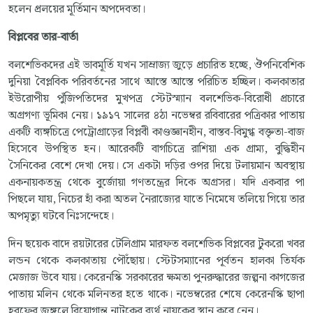
হলেন প্রলয়ের মূর্তিমান অপদেবতা।
বিপ্লবের
তার
-
বার্তা
বলশেভিকদের এই ভাবমূর্তি যখন সাম্রাজ্য জুড়ে প্রচারিত হচ্ছে, ঔপনিবেশিক
দুনিয়া বৈপ্লবিক পরিবর্তনের সাথে আস্তে আস্তে পরিচিত হচ্ছিল। কলকাতার
ইউরোপীয় পুঁজিপতিদের মুখপত্র স্টেটস্ম্যান বলশেভিক-বিরোধী প্রচারে
অগ্রগণ্য ভূমিকা নেয়। ১৯১৭ সালের ৪ঠা নভেম্বর রবিবারের পত্রিকার পাতায়
একটি ব্যঙ্গচিত্রে পেট্রোগ্রাড়ের বিপ্লবী কাণ্ডজ্ঞানহীন, বাস্তব-বিমুগ্ধ বক্তৃতা-বাজ
হিসেবে উপস্থিত হন। আরেকটি বাগচিত্রে রাশিয়া এক গ্রাম্য, বুদ্ধিহীন
সৈনিকের বেশে দেখা দেয়। সে একটা দড়ির ওপর দিয়ে টলায়মান অবস্থায়
একনায়কতন্ত্র থেকে বুর্জোয়া গণতন্ত্রের দিকে অগ্রসর। যদি একবার পা
পিছলে যায়, নিচের হাঁ করা অতল নৈরাজ্যের যাতে নিমেষে তলিয়ে গিয়ে তার
অপমৃত্যু ঘটবে নিঃসন্দেহে।
দিন ছয়েক বাদে রয়টারের টেলিগ্রাম মারফত বলশেভিক বিপ্লবের টুকরো খবর
লন্ডন থেকে কলকাতায় পৌঁছোয়। স্টেটসম্যানের পূর্বতন হালকা তির্যক
মেজাজ উবে যায়। কেরেনস্কি সরকারের ক্ষমতা পুনরুদ্ধারের জল্পনা কাগজের
পাতায় মলিন থেকে মলিনতর হতে থাকে। নভেম্বরের শেষে কেরেনস্কি ছাপা
হরফের জঙ্গলে বিয়োগান্ত নাটকের ব্যর্থ নায়কের স্থান করে নেন।