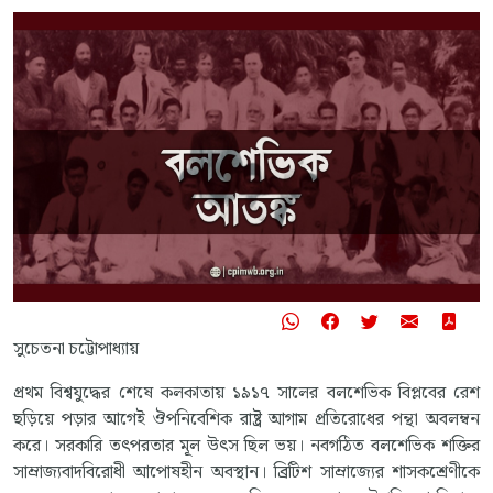
সুচেতনা চট্টোপাধ্যায়
প্রথম বিশ্বযুদ্ধের শেষে কলকাতায় ১৯১৭ সালের বলশেভিক বিপ্লবের রেশ
ছড়িয়ে পড়ার আগেই ঔপনিবেশিক রাষ্ট্র আগাম প্রতিরোধের পন্থা অবলম্বন
করে। সরকারি তৎপরতার মূল উৎস ছিল ভয়। নবগঠিত বলশেভিক শক্তির
সাম্রাজ্যবাদবিরোধী আপোষহীন অবস্থান। ব্রিটিশ সাম্রাজ্যের শাসকশ্রেণীকে