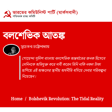
বলশেভিক আতঙ্ক
সুচেতনা চট্টোপাধ্যায়
গোয়েন্দা পুলিশ বাংলায় বলশেভিক অন্তর্ঘাতের জনক হিসেবে
লেনিনকে অভিযুক্ত করে দাবী করেন তিনি নাকি নকল টাকা
ছাপিয়ে এই অঞ্চলের স্থানীয় অর্থনীতি ধসিয়ে দেবার পরিকল্পনা
নিয়েছেন।
Home
Bolshevik Revolution: The Tidal Reality