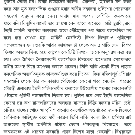
ফুটিয়ে তোলা হয়। বিবাহ-বিচ্ছেদের কাহিনী, 'সৌন্দর্য', 'ছটফটে মন' লক্ষ্য
করে তার মূর্ত বলশেভিক গুপ্তচর হবার অসীম সম্ভাবনা পুলিশের গোয়েন্দারা
সহজেই অনুমান করে নেন। মাদাম দাস অবশ্য বেশিদিন কলকাতায়
থাকেননি। কিছুদিন বাদেই তার জায়গা নেন আরো অনেকে। হারি ডুরকি, এক
ইহুদী মার্কিনী নাগরিক কলকাতা ডকে পৌঁছোবার পর তাঁকে বলশেভিক চর
বলে ধরে নেওয়া হয়। মার্কিনী মেঘভিস্ট বিশপ কিশার-ও পুলিশের
সন্দেহভাজন হন। ডুরকি আবার জাহাজঘাটা থেকে অন্যত্র পাড়ি দেন। বিশপ
ফিশার অত্যন্ত ক্ষিপ্ত হয়ে কর্তৃপক্ষকে চিঠি লিখলে তাকে অনুসরণ করা বন্ধ
হয়। এক চৈনিক নৈরাজ্যবাদী বলশেভিক বিদ্যকের অপেক্ষায় গোয়েন্দারা
অধীর আগ্রহ নিয়ে অপেক্ষা করতে থাকেন। তিনি নাকি এসেই চীনে পাড়ায়
বলশেভিক অন্তর্ঘাতমূলক কাজকর্ম শুরু করে নিতেন। কিন্তু দক্ষিণপূর্ব এশিয়ার
শহরগুলি থেকে তাঁর কলকাতায় পৌঁছোবার কোনো খবর মেলেনি। শহরের
চৌরঙ্গী এলাকায় ইহুদী মালিকানাধীন ঝলমলে ইউরোপীয় গয়নার দোকানগুলি
এইসময় পুলিশী নজরদারীর শিকার হয়। পুলিশ ধরে নেয় ইহুদী বলশেভিক
কোনো চর রুশ রাজপরিবারের অলঙ্কার বাজারে বিক্রি করবার মরিয়া চেষ্টা
চালিয়ে যাচ্ছে। গোয়েন্দা পুলিশ বাংলায় বলশেভিক অন্তর্ঘাতের জনক হিসেবে
লেনিনকে অভিযুক্ত করে দাবী করেন তিনি নাকি নকল টাকা ছাপিয়ে এই
অঞ্চলের স্থানীয় অর্থনীতি ধসিয়ে দেবার পরিকল্পনা নিয়েছেন। তবে
জনসমক্ষে এই ধরনের সরকারি প্রচার বিশেষ সাড়া ফেলেনি। বিশ্বযুদ্ধের