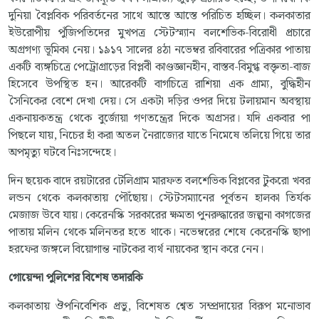
দুনিয়া বৈপ্লবিক পরিবর্তনের সাথে আস্তে আস্তে পরিচিত হচ্ছিল। কলকাতার
ইউরোপীয় পুঁজিপতিদের মুখপত্র স্টেটস্ম্যান বলশেভিক-বিরোধী প্রচারে
অগ্রগণ্য ভূমিকা নেয়। ১৯১৭ সালের ৪ঠা নভেম্বর রবিবারের পত্রিকার পাতায়
একটি ব্যঙ্গচিত্রে পেট্রোগ্রাড়ের বিপ্লবী কাণ্ডজ্ঞানহীন, বাস্তব-বিমুগ্ধ বক্তৃতা-বাজ
হিসেবে উপস্থিত হন। আরেকটি বাগচিত্রে রাশিয়া এক গ্রাম্য, বুদ্ধিহীন
সৈনিকের বেশে দেখা দেয়। সে একটা দড়ির ওপর দিয়ে টলায়মান অবস্থায়
একনায়কতন্ত্র থেকে বুর্জোয়া গণতন্ত্রের দিকে অগ্রসর। যদি একবার পা
পিছলে যায়, নিচের হাঁ করা অতল নৈরাজ্যের যাতে নিমেষে তলিয়ে গিয়ে তার
অপমৃত্যু ঘটবে নিঃসন্দেহে।
দিন ছয়েক বাদে রয়টারের টেলিগ্রাম মারফত বলশেভিক বিপ্লবের টুকরো খবর
লন্ডন থেকে কলকাতায় পৌঁছোয়। স্টেটসম্যানের পূর্বতন হালকা তির্যক
মেজাজ উবে যায়। কেরেনস্কি সরকারের ক্ষমতা পুনরুদ্ধারের জল্পনা কাগজের
পাতায় মলিন থেকে মলিনতর হতে থাকে। নভেম্বরের শেষে কেরেনস্কি ছাপা
হরফের জঙ্গলে বিয়োগান্ত নাটকের ব্যর্থ নায়কের স্থান করে নেন।
গোয়েন্দা
পুলিশের
বিশেষ
তদারকি
কলকাতায় ঔপনিবেশিক প্রভু, বিশেষত শ্বেত সম্প্রদায়ের বিরূপ মনোভাব