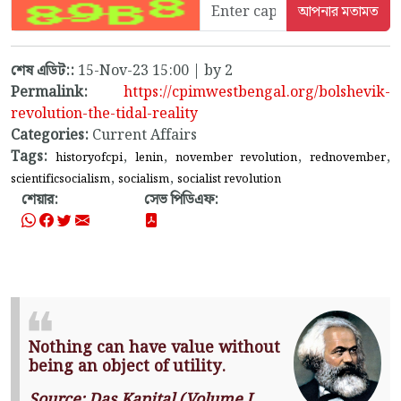
শেষ এডিট::
15-Nov-23 15:00 | by 2
Permalink:
https://cpimwestbengal.org/bolshevik-
revolution-the-tidal-reality
Categories:
Current Affairs
Tags:
,
,
,
,
historyofcpi
lenin
november revolution
rednovember
,
,
scientificsocialism
socialism
socialist revolution
শেয়ার:
সেভ পিডিএফ:
Nothing can have value without
being an object of utility.
Source: Das Kapital (Volume I,