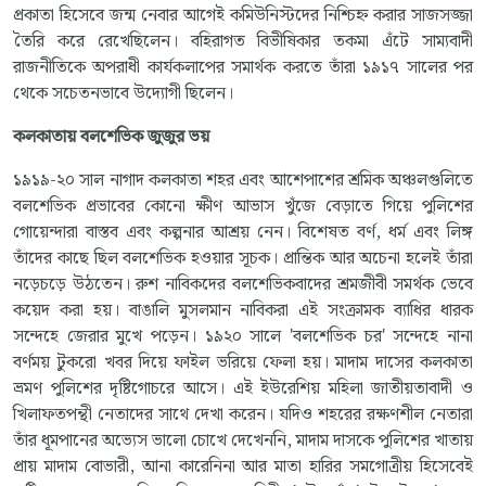
প্রকাতা হিসেবে জন্ম নেবার আগেই কমিউনিস্টদের নিশ্চিহ্ন করার সাজসজ্জা
তৈরি করে রেখেছিলেন। বহিরাগত বিভীষিকার তকমা এঁটে সাম্যবাদী
রাজনীতিকে অপরাধী কার্যকলাপের সমার্থক করতে তাঁরা ১৯১৭ সালের পর
থেকে সচেতনভাবে উদ্যোগী ছিলেন।
কলকাতায়
বলশেভিক
জুজুর
ভয়
১৯১৯-২০ সাল নাগাদ কলকাতা শহর এবং আশেপাশের শ্রমিক অঞ্চলগুলিতে
বলশেভিক প্রভাবের কোনো ক্ষীণ আভাস খুঁজে বেড়াতে গিয়ে পুলিশের
গোয়েন্দারা বাস্তব এবং কল্পনার আশ্রয় নেন। বিশেষত বর্ণ, ধর্ম এবং লিঙ্গ
তাঁদের কাছে ছিল বলশেভিক হওয়ার সূচক। প্রান্তিক আর অচেনা হলেই তাঁরা
নড়েচড়ে উঠতেন। রুশ নাবিকদের বলশেভিকবাদের শ্রমজীবী সমর্থক ভেবে
কয়েদ করা হয়। বাঙালি মুসলমান নাবিকরা এই সংক্রামক ব্যাধির ধারক
সন্দেহে জেরার মুখে পড়েন। ১৯২০ সালে 'বলশেভিক চর' সন্দেহে নানা
বর্ণময় টুকরো খবর দিয়ে ফাইল ভরিয়ে ফেলা হয়। মাদাম দাসের কলকাতা
ভ্রমণ পুলিশের দৃষ্টিগোচরে আসে। এই ইউরেশিয় মহিলা জাতীয়তাবাদী ও
খিলাফতপন্থী নেতাদের সাথে দেখা করেন। যদিও শহরের রক্ষণশীল নেতারা
তাঁর ধূমপানের অভ্যেস ভালো চোখে দেখেননি, মাদাম দাসকে পুলিশের খাতায়
প্রায় মাদাম বোভারী, আনা কারেনিনা আর মাতা হারির সমগোত্রীয় হিসেবেই