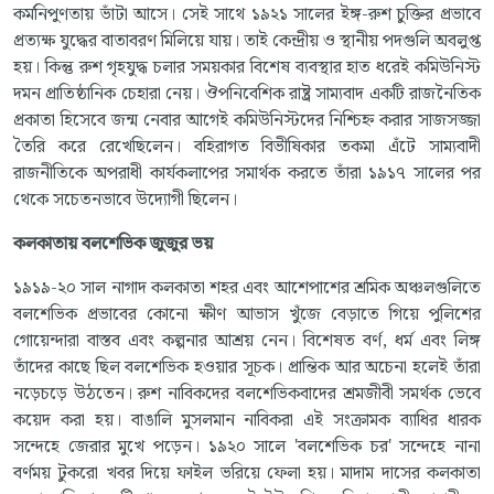
কর্মনিপুণতায় ভাঁটা আসে। সেই সাথে ১৯২১ সালের ইঙ্গ-রুশ চুক্তির প্রভাবে
প্রত্যক্ষ যুদ্ধের বাতাবরণ মিলিয়ে যায়। তাই কেন্দ্রীয় ও স্থানীয় পদগুলি অবলুপ্ত
হয়। কিন্তু রুশ গৃহযুদ্ধ চলার সময়কার বিশেষ ব্যবস্থার হাত ধরেই কমিউনিস্ট
দমন প্রাতিষ্ঠানিক চেহারা নেয়। ঔপনিবেশিক রাষ্ট্র সাম্যবাদ একটি রাজনৈতিক
প্রকাতা হিসেবে জন্ম নেবার আগেই কমিউনিস্টদের নিশ্চিহ্ন করার সাজসজ্জা
তৈরি করে রেখেছিলেন। বহিরাগত বিভীষিকার তকমা এঁটে সাম্যবাদী
রাজনীতিকে অপরাধী কার্যকলাপের সমার্থক করতে তাঁরা ১৯১৭ সালের পর
থেকে সচেতনভাবে উদ্যোগী ছিলেন।
কলকাতায়
বলশেভিক
জুজুর
ভয়
১৯১৯-২০ সাল নাগাদ কলকাতা শহর এবং আশেপাশের শ্রমিক অঞ্চলগুলিতে
বলশেভিক প্রভাবের কোনো ক্ষীণ আভাস খুঁজে বেড়াতে গিয়ে পুলিশের
গোয়েন্দারা বাস্তব এবং কল্পনার আশ্রয় নেন। বিশেষত বর্ণ, ধর্ম এবং লিঙ্গ
তাঁদের কাছে ছিল বলশেভিক হওয়ার সূচক। প্রান্তিক আর অচেনা হলেই তাঁরা
নড়েচড়ে উঠতেন। রুশ নাবিকদের বলশেভিকবাদের শ্রমজীবী সমর্থক ভেবে
কয়েদ করা হয়। বাঙালি মুসলমান নাবিকরা এই সংক্রামক ব্যাধির ধারক
সন্দেহে জেরার মুখে পড়েন। ১৯২০ সালে 'বলশেভিক চর' সন্দেহে নানা
বর্ণময় টুকরো খবর দিয়ে ফাইল ভরিয়ে ফেলা হয়। মাদাম দাসের কলকাতা