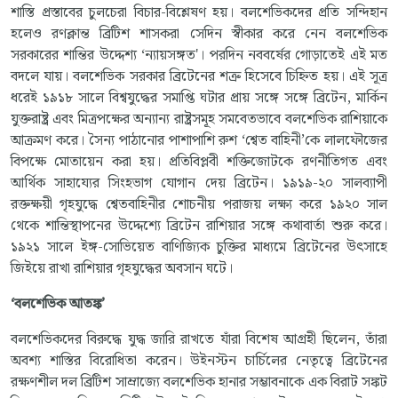
শাস্তি প্রস্তাবের চুলচেরা বিচার-বিশ্লেষণ হয়। বলশেভিকদের প্রতি সন্দিহান
হলেও রণক্লান্ত ব্রিটিশ শাসকরা সেদিন স্বীকার করে নেন বলশেভিক
সরকারের শান্তির উদ্দেশ্য ‘ন্যায়সঙ্গত'। পরদিন নববর্ষের গোড়াতেই এই মত
বদলে যায়। বলশেভিক সরকার ব্রিটেনের শত্রু হিসেবে চিহ্নিত হয়। এই সূত্র
ধরেই ১৯১৮ সালে বিশ্বযুদ্ধের সমাপ্তি ঘটার প্রায় সঙ্গে সঙ্গে ব্রিটেন, মার্কিন
যুক্তরাষ্ট্র এবং মিত্রপক্ষের অন্যান্য রাষ্ট্রসমূহ সমবেতভাবে বলশেভিক রাশিয়াকে
আক্রমণ করে। সৈন্য পাঠানোর পাশাপাশি রুশ ‘শ্বেত বাহিনী’কে লালফৌজের
বিপক্ষে মোতায়েন করা হয়। প্রতিবিপ্লবী শক্তিজোটকে রণনীতিগত এবং
আর্থিক সাহায্যের সিংহভাগ যোগান দেয় ব্রিটেন। ১৯১৯-২০ সালব্যাপী
রক্তক্ষয়ী গৃহযুদ্ধে শ্বেতবাহিনীর শোচনীয় পরাজয় লক্ষ্য করে ১৯২০ সাল
থেকে শান্তিস্থাপনের উদ্দেশ্যে ব্রিটেন রাশিয়ার সঙ্গে কথাবার্তা শুরু করে।
১৯২১ সালে ইঙ্গ-সোভিয়েত বাণিজ্যিক চুক্তির মাধ্যমে ব্রিটেনের উৎসাহে
জিইয়ে রাখা রাশিয়ার গৃহযুদ্ধের অবসান ঘটে।
‘
বলশেভিক
আতঙ্ক
’
বলশেভিকদের বিরুদ্ধে যুদ্ধ জারি রাখতে যাঁরা বিশেষ আগ্রহী ছিলেন, তাঁরা
অবশ্য শাস্তির বিরোধিতা করেন। উইনস্টন চার্চিলের নেতৃত্বে ব্রিটেনের
রক্ষণশীল দল ব্রিটিশ সাম্রাজ্যে বলশেভিক হানার সম্ভাবনাকে এক বিরাট সঙ্কট