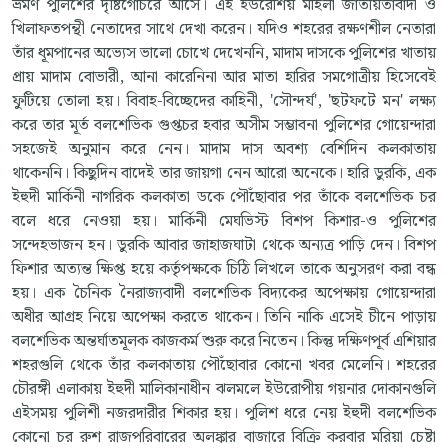
ভ্রমণ পুলিশের দৃষ্টিগোচরে আসে। এই ইউরেশিয় মহিলা জাতীয়তাবাদী ও
খিলাফতপন্থী নেতাদের সাথে দেখা করেন। যদিও শহরের রক্ষণশীল নেতারা
তাঁর ধূমপানের অভ্যেস ভালো চোখে দেখেননি, মাদাম দাসকে পুলিশের খাতায়
প্রায় মাদাম বোভারী, আনা কারেনিনা আর মাতা হারির সমগোত্রীয় হিসেবেই
ফুটিয়ে তোলা হয়। বিবাহ-বিচ্ছেদের কাহিনী, 'সৌন্দর্য', 'ছটফটে মন' লক্ষ্য
করে তার মূর্ত বলশেভিক গুপ্তচর হবার অসীম সম্ভাবনা পুলিশের গোয়েন্দারা
সহজেই অনুমান করে নেন। মাদাম দাস অবশ্য বেশিদিন কলকাতায়
থাকেননি। কিছুদিন বাদেই তার জায়গা নেন আরো অনেকে। হারি ডুরকি, এক
ইহুদী মার্কিনী নাগরিক কলকাতা ডকে পৌঁছোবার পর তাঁকে বলশেভিক চর
বলে ধরে নেওয়া হয়। মার্কিনী মেঘভিস্ট বিশপ কিশার-ও পুলিশের
সন্দেহভাজন হন। ডুরকি আবার জাহাজঘাটা থেকে অন্যত্র পাড়ি দেন। বিশপ
ফিশার অত্যন্ত ক্ষিপ্ত হয়ে কর্তৃপক্ষকে চিঠি লিখলে তাকে অনুসরণ করা বন্ধ
হয়। এক চৈনিক নৈরাজ্যবাদী বলশেভিক বিদ্যকের অপেক্ষায় গোয়েন্দারা
অধীর আগ্রহ নিয়ে অপেক্ষা করতে থাকেন। তিনি নাকি এসেই চীনে পাড়ায়
বলশেভিক অন্তর্ঘাতমূলক কাজকর্ম শুরু করে নিতেন। কিন্তু দক্ষিণপূর্ব এশিয়ার
শহরগুলি থেকে তাঁর কলকাতায় পৌঁছোবার কোনো খবর মেলেনি। শহরের
চৌরঙ্গী এলাকায় ইহুদী মালিকানাধীন ঝলমলে ইউরোপীয় গয়নার দোকানগুলি
এইসময় পুলিশী নজরদারীর শিকার হয়। পুলিশ ধরে নেয় ইহুদী বলশেভিক
কোনো চর রুশ রাজপরিবারের অলঙ্কার বাজারে বিক্রি করবার মরিয়া চেষ্টা