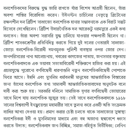
বলশেভিকদের বিরুদ্ধে যুদ্ধ জারি রাখতে যাঁরা বিশেষ আগ্রহী ছিলেন, তাঁরা
অবশ্য শাস্তির বিরোধিতা করেন। উইনস্টন চার্চিলের নেতৃত্বে ব্রিটেনের
রক্ষণশীল দল ব্রিটিশ সাম্রাজ্যে বলশেভিক হানার সম্ভাবনাকে এক বিরাট সঙ্কট
হিসেবে দেখেছিলেন। ব্রিটিশ উদারনৈতিক দল আরেকটু নরমসুরে একই কথা
বলতেন। তাঁরা অবশ্য সরাসরি যুদ্ধ চালিয়ে যাওয়ার পক্ষপাতী ছিলেন না।
ব্রিটিশ শাসকশ্রেণীর প্রতিনিধিত্ব করতে গিয়ে দুই দলের নেতারাই সাম্রাজ্য-
জোড়া বলশেভিক-বিরোধী দমনমূলক পুলিশী ব্যবস্থার ওপর জোর দেন।
জনপরিসরের নানা আলোচনায়, খবরের কাগজের পাতায়, জনসভার বক্তৃতায়
বলশেভিকবাদকে এক ভয়াবহ সভ্যতাবিরোধী শক্তিরূপে হাজির করা হয়। এই
প্রচারযুদ্ধে পুরোনো বর্ণবিদ্বেষী ধারণাগুলি নতুন বলশেভিকবিদ্বেষী পোশাকে
ফিরে আসে। ইহুদি এবং মুসলিম ধর্মাবলম্বী মানুষের আন্তর্জাতিক বিস্তারের
জন্য তাঁদের বলশেভিক তথা সাম্যবাদী আন্তর্জাতিকতাবাদের অনুঘটক বলে
দাবী করা শুরু হয়। সরকারি দলিলে সামাজিক ঘৃণার বর্ণবিদ্বেষী জোয়ারের
সাথে মিশে যায় বলশেভিক জুজুর ভয়। সেই সাথে বলশেভিকবাদকে ১৯১৮
সালের বিশ্বব্যাপী ইনফ্লুয়েন্জা মহামারীর সাথে তুলনা করে একটি অতি সংক্রমক
ব্যাধির আখ্যা দেওয়া হয়। প্রমাণ করার চেষ্টা চলতে থাকে সাম্রাজ্যের সুস্বাস্থ্য
বলশেভিকরা ইদী ও মুসলিমদের মাধ্যমে এবং বহু অজানা ছদ্মবেশে ধ্বংস
করতে উদ্যত; বলশেভিকবাদ জন-বিচ্ছিন্ন, সমাজ-বহির্ভূত বিভীষিকা; লেনিন