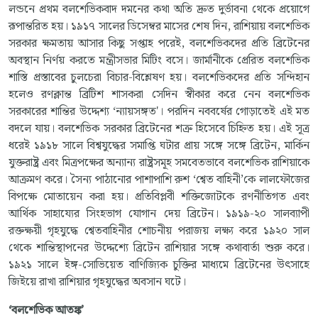
লন্ডনে প্রথম বলশেভিকবাদ দমনের কথা অতি দ্রুত দুর্ভাবনা থেকে প্রয়োগে
রূপান্তরিত হয়। ১৯১৭ সালের ডিসেম্বর মাসের শেষ দিন, রাশিয়ায় বলশেভিক
সরকার ক্ষমতায় আসার কিছু সপ্তাহ পরেই, বলশেভিকদের প্রতি ব্রিটেনের
অবস্থান নির্ণয় করতে মন্ত্রীসভার মিটিং বসে। জার্মানীকে প্রেরিত বলশেভিক
শাস্তি প্রস্তাবের চুলচেরা বিচার-বিশ্লেষণ হয়। বলশেভিকদের প্রতি সন্দিহান
হলেও রণক্লান্ত ব্রিটিশ শাসকরা সেদিন স্বীকার করে নেন বলশেভিক
সরকারের শান্তির উদ্দেশ্য ‘ন্যায়সঙ্গত'। পরদিন নববর্ষের গোড়াতেই এই মত
বদলে যায়। বলশেভিক সরকার ব্রিটেনের শত্রু হিসেবে চিহ্নিত হয়। এই সূত্র
ধরেই ১৯১৮ সালে বিশ্বযুদ্ধের সমাপ্তি ঘটার প্রায় সঙ্গে সঙ্গে ব্রিটেন, মার্কিন
যুক্তরাষ্ট্র এবং মিত্রপক্ষের অন্যান্য রাষ্ট্রসমূহ সমবেতভাবে বলশেভিক রাশিয়াকে
আক্রমণ করে। সৈন্য পাঠানোর পাশাপাশি রুশ ‘শ্বেত বাহিনী’কে লালফৌজের
বিপক্ষে মোতায়েন করা হয়। প্রতিবিপ্লবী শক্তিজোটকে রণনীতিগত এবং
আর্থিক সাহায্যের সিংহভাগ যোগান দেয় ব্রিটেন। ১৯১৯-২০ সালব্যাপী
রক্তক্ষয়ী গৃহযুদ্ধে শ্বেতবাহিনীর শোচনীয় পরাজয় লক্ষ্য করে ১৯২০ সাল
থেকে শান্তিস্থাপনের উদ্দেশ্যে ব্রিটেন রাশিয়ার সঙ্গে কথাবার্তা শুরু করে।
১৯২১ সালে ইঙ্গ-সোভিয়েত বাণিজ্যিক চুক্তির মাধ্যমে ব্রিটেনের উৎসাহে
জিইয়ে রাখা রাশিয়ার গৃহযুদ্ধের অবসান ঘটে।
‘
বলশেভিক
আতঙ্ক
’