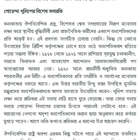
গোয়েন্দা
পুলিশের
বিশেষ
তদারকি
কলকাতায় ঔপনিবেশিক প্রভু, বিশেষত শ্বেত সম্প্রদায়ের বিরূপ মনোভাব
লক্ষ্য করে স্থানীয় বুদ্ধিজীবী এবং রাজনৈতিক কর্মীদের একাংশ বলশেভিকদের
প্রতি আকৃষ্ট হন। এই প্রবণতা সংগঠিত চেহারা নেয়নি। কিন্তু যে কোনো
উৎসাহের চিহ্ন ব্রিটিশ কর্তৃপক্ষের চোখে হয়ে ওঠে বলশেভিকবাদ ছড়িয়ে
পড়ার সম্ভাব্য ইঙ্গিত। ১৯১৮ থেকে ১৯২১ সালে রাশিয়ায় গৃহযুদ্ধ চলাকালীন,
ভারতে খিলাফত এবং অসহযোগ আন্দোলন সাম্রাজ্যবাদবিরোধী গণ
অসন্তোষের আকার নেয়। ১৯২০ সালে শ্রমজীবী-অধ্যুষিত কলকাতা
শহরতলীর এক মিটিং-এ বলশেভিকদের প্রতি সম্প্রীতি ও সমর্থনের মনোভাব
কর্তৃপক্ষের নজরে আসে। এক উত্তর ভারতীয় হিন্দু বক্তা উপস্থিত মুসলিম
মঞ্জুরদের বলশেভিকবাদকে স্বাগত জানাতে উৎসাহিত করেন। পুলিশ সভয়ে
লক্ষ্য করে শ্রমিকরা এই সভায় লাঠি হাতে ঘুরে বেড়াচ্ছে। তারা জোর গলায়
বলছে গোয়েন্দা বিভাগের চরদের চিনতে পারলেই পেটানো হবে। এই
আচরণের নেপথ্যে অদৃশ্য বলশেভিকদের করাল ছায়া অনুধাবন করে কর্তারা
মুষড়ে পড়েন। আগে নাকি কখনো শ্রমিকরা এ ধরনের উগ্র আচরণ করেনি।
ঔপনিবেশিক রাষ্ট্র অবশ্য এরকম কিছু ঘটতে পারে এই আন্দাজে ততদিনে