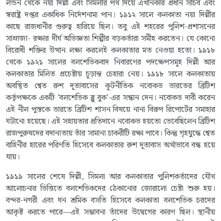
লন্ডন থেকে নয়া দিল্লী এবং সিমলার পথ দিয়ে এখানকার প্রধান সচিব এবং
স্বরাষ্ট্র দপ্তর একাধিক নির্দেশনামা পান। ১৯১২ সালে কলকাতা নয়া দিল্লীর
কাছে রাজধানীর গুরুত্ব হারিয়ে ছিল। তবু এই শহরের পুলিশ-প্রশাসনের
সাম্রাজ্য- রক্ষার দীর্ঘ অভিজ্ঞতা শিল্পীর বড়কর্তারা সমীহ করতেন। যে কোনো
বিরোধী শক্তির উত্থান লক্ষ্য করলেই কলকাতার মত নেওয়া হতো। ১৯১৮
থেকে ১৯২১ সালের বলশেভিকবাদ নিবারণের পদক্ষেপসমূহ দিল্লী আর
কলকাতার মিলিত প্রচেষ্টায় চূড়ান্ত চেহারা নেয়। ১৯১৮ সালে কলকাতায়
অবস্থিত শ্বেত রুশ দূতাবাসের কূটনীতিক নবোকভ ভারতের ব্রিটিশ
কর্তৃপক্ষকে একটি 'বলশেভিক ব্লু বুক'-এর সন্ধান দেন। নবোকভ দাবী করেন
এই নীল পুস্তকে ভারতে ব্রিটিশ শাসন বিষয়ে নানা বিরূপ রিপোর্টের সমাহার
ঘটানো হয়েছে। এই সহায়তার প্রতিদানে নবোকভ হয়তো ভেবেছিলেন ব্রিটিশ
রাজপুরুষদের বদান্যতায় তাঁর সামান্য চাকরীটি রক্ষা পাবে। কিন্তু গৃহযুদ্ধে শ্বেত
বাহিনীর হারের পরিণতি হিসেবে কলকাতার রুশ দূতাবাস অর্থাভাবে বন্ধ হয়ে
যায়।
১৯১৯ সালের শেষে দিল্লী, সিমলা আর কলকাতার পুলিশকর্তাদের যৌথ
আলোচনার ভিত্তিতে বলশেভিকদের ঠেকানোর জোরালো চেষ্টা শুরু হয়।
বন্দর-নগরী এবং ঘন শ্রমিক বসতি হিসেবে কলকাতা বলশেভিক চরদের
আকৃষ্ট করতে পারে—এই সম্ভাবনা তাঁদের উদ্বেগের কারণ ছিল। স্থানীয়