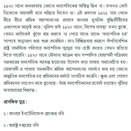
১৯২০ সালে কলকাতায় কোনো বলশেভিকের অস্তিত্ব ছিল না। তখনও কেউ
নিজেকে সাম্যবাদী বলে পরিচয় দিতেন না। এই প্রবণতা ১৯২১ সাল থেকে
ধীরে ধীরে শ্রমিক আন্দোলনের প্রভাবে বাংলার মুসলিম বুদ্ধিজীবীদের
একাংশকে আকৃষ্ট করে। পুলিশ তাই ১৯২০ সালে, বিশেষ ব্যবস্থা' যখন তুঙ্গে,
তেমন কাউকেই খুঁজে বার করতে না পেরে যাকে তাকে ‘বলশেভিক চর'
সন্দেহে অনুসরণ করা শুরু করেছিল। জন-বিচ্ছিন্নতার কারণে ঔপনিবেশিক
রাষ্ট্র সামাজিক পরিসরে বলশেভিক জুজুর ভয় চেষ্টা করেও তেমন ছড়িয়ে
দিতে পারেনি। ১৯২০ সালে মৌলানা আক্রম খান সম্পাদিত মোহাম্মদী পত্রিকায়
সরকারের বলশেভিক আতঙ্ক ছড়ানোর উদ্যোগ কড়া ভাষায় সমালোচিত হয়।
মোহাম্মদী-র পাতায় সমকালীন শ্রমিক আন্দোলনের সমর্থনে বলা হয় কোনো
কাল্পনিক বলশেভিক চর শ্রমিকদের ধর্মঘট সংগঠিত করেনি। ক্ষুধা এবং শোষণ
শ্রমিকদের সচেতন করে তুলেছে। তাঁরা বলশেভিকদের মতোই লড়ছেন পুঁজির
অত্যাচারের বিরুদ্ধে।
প্রাসঙ্গিক
সুত্র
:
১। বাংলার ইনটেলিজেন্স ব্রাঞ্চের নথি
২। স্বরাষ্ট্র দপ্তরের নথি