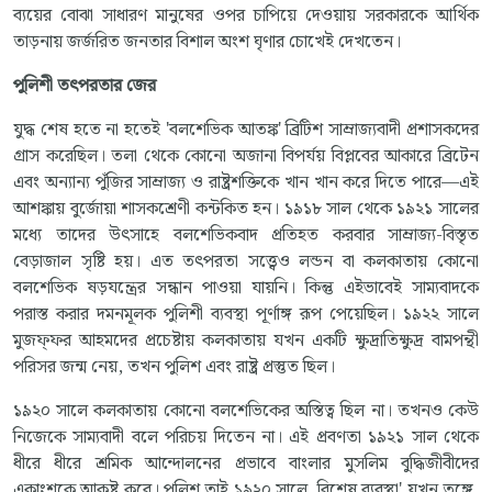
ব্যয়ের বোঝা সাধারণ মানুষের ওপর চাপিয়ে দেওয়ায় সরকারকে আর্থিক
তাড়নায় জর্জরিত জনতার বিশাল অংশ ঘৃণার চোখেই দেখতেন।
পুলিশী
তৎপরতার
জের
যুদ্ধ শেষ হতে না হতেই 'বলশেভিক আতঙ্ক' ব্রিটিশ সাম্রাজ্যবাদী প্রশাসকদের
গ্রাস করেছিল। তলা থেকে কোনো অজানা বিপর্যয় বিপ্লবের আকারে ব্রিটেন
এবং অন্যান্য পুঁজির সাম্রাজ্য ও রাষ্ট্রশক্তিকে খান খান করে দিতে পারে—এই
আশঙ্কায় বুর্জোয়া শাসকশ্রেণী কন্টকিত হন। ১৯১৮ সাল থেকে ১৯২১ সালের
মধ্যে তাদের উৎসাহে বলশেভিকবাদ প্রতিহত করবার সাম্রাজ্য-বিস্তৃত
বেড়াজাল সৃষ্টি হয়। এত তৎপরতা সত্ত্বেও লন্ডন বা কলকাতায় কোনো
বলশেভিক ষড়যন্ত্রের সন্ধান পাওয়া যায়নি। কিন্তু এইভাবেই সাম্যবাদকে
পরাস্ত করার দমনমূলক পুলিশী ব্যবস্থা পূর্ণাঙ্গ রূপ পেয়েছিল। ১৯২২ সালে
মুজফ্ফর আহমদের প্রচেষ্টায় কলকাতায় যখন একটি ক্ষুদ্রাতিক্ষুদ্র বামপন্থী
পরিসর জন্ম নেয়, তখন পুলিশ এবং রাষ্ট্র প্রস্তুত ছিল।
১৯২০ সালে কলকাতায় কোনো বলশেভিকের অস্তিত্ব ছিল না। তখনও কেউ
নিজেকে সাম্যবাদী বলে পরিচয় দিতেন না। এই প্রবণতা ১৯২১ সাল থেকে
ধীরে ধীরে শ্রমিক আন্দোলনের প্রভাবে বাংলার মুসলিম বুদ্ধিজীবীদের
একাংশকে আকৃষ্ট করে। পুলিশ তাই ১৯২০ সালে, বিশেষ ব্যবস্থা' যখন তুঙ্গে,