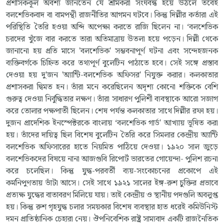
প্রশাসককূল অবশ্য জানতেন যে শ্রমিকরা সংঘবন্ধ হয়ে উঠলে তবেই
বলশেভিকবাদ বা বামপন্থী রাজনীতির আগমন ঘটবে। কিন্তু দিল্লীর কর্তারা এই
পরিস্থিতি তৈরি হওয়া অব্দি অপেক্ষা করতে রাজি ছিলেন না। ‘বলশেভিক
চরদের খুঁজে বার করতে তারা অতিমাত্রায় উতলা হয়ে পড়েন। দিল্লী থেকে
জানানো হয় প্রতি মাসে 'বলশেভিক' সম্ভবনাপূর্ণ ঘটনা এবং সন্দেহজনক
ব্যক্তিবর্গকে চিহ্নিত করে তথ্যপূর্ণ বুলেটিন পাঠাতে হবে। সেই সঙ্গে প্রস্তাব
দেওয়া হয় দু'জন 'অ্যান্টি-বলশেভিক অফিসর' নিযুক্ত করার। কলকাতার
প্রশাসকরা দ্বিমত হন। তাঁরা মনে করেছিলেন অদৃশ্য কোনো শক্তিকে বেশি
গুরুত্ব দেওয়া নির্বুদ্ধিতার লক্ষণ। তাঁরা সাধারণ পুলিশী ব্যবস্থাকে আরো সজাগ
করে তোলার পক্ষপাতী ছিলেন। শেষ পর্যন্ত কলকাতার সাথে দিল্লীর রফা হয়।
দুজন প্রাদেশিক ইনস্পেক্টরকে বাংলায় ‘বলশেভিক গার্ড' আখ্যায় ভূষিত করা
হয়। তাঁদের দায়িত্ব ছিল বিশেষ বুলেটিন তৈরি করে সিমলার কেন্দ্রীয় অ্যান্টি
বলশেভিক অফিসারের হাতে নিয়মিত পাঠিয়ে দেওয়া। ১৯২০ সাল জুড়ে
বলশেভিকদের বিষয়ে নানা আজগুবি রিপোর্ট ভারতের গোয়েন্দা- পুলিশ রচনা
করে চলেছিল। কিন্তু যুদ্ধ-পরবর্তী ব্যয়-সংকোচনের প্রকোপে এই
কর্মনিপুণতায় ভাঁটা আসে। সেই সাথে ১৯২১ সালের ইঙ্গ-রুশ চুক্তির প্রভাবে
প্রত্যক্ষ যুদ্ধের বাতাবরণ মিলিয়ে যায়। তাই কেন্দ্রীয় ও স্থানীয় পদগুলি অবলুপ্ত
হয়। কিন্তু রুশ গৃহযুদ্ধ চলার সময়কার বিশেষ ব্যবস্থার হাত ধরেই কমিউনিস্ট
দমন প্রাতিষ্ঠানিক চেহারা নেয়। ঔপনিবেশিক রাষ্ট্র সাম্যবাদ একটি রাজনৈতিক