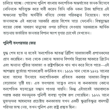
চালিয়ে যাচ্ছে। গোয়েন্দা পুলিশ বাংলায় বলশেভিক অন্তর্ঘাতের জনক হিসেবে
লেনিনকে অভিযুক্ত করে দাবী করেন তিনি নাকি নকল টাকা ছাপিয়ে এই
অঞ্চলের স্থানীয় অর্থনীতি ধসিয়ে দেবার পরিকল্পনা নিয়েছেন। তবে
জনসমক্ষে এই ধরনের সরকারি প্রচার বিশেষ সাড়া ফেলেনি। বিশ্বযুদ্ধের
ব্যয়ের বোঝা সাধারণ মানুষের ওপর চাপিয়ে দেওয়ায় সরকারকে আর্থিক
তাড়নায় জর্জরিত জনতার বিশাল অংশ ঘৃণার চোখেই দেখতেন।
পুলিশী
তৎপরতার
জের
যুদ্ধ শেষ হতে না হতেই 'বলশেভিক আতঙ্ক' ব্রিটিশ সাম্রাজ্যবাদী প্রশাসকদের
গ্রাস করেছিল। তলা থেকে কোনো অজানা বিপর্যয় বিপ্লবের আকারে ব্রিটেন
এবং অন্যান্য পুঁজির সাম্রাজ্য ও রাষ্ট্রশক্তিকে খান খান করে দিতে পারে—এই
আশঙ্কায় বুর্জোয়া শাসকশ্রেণী কন্টকিত হন। ১৯১৮ সাল থেকে ১৯২১ সালের
মধ্যে তাদের উৎসাহে বলশেভিকবাদ প্রতিহত করবার সাম্রাজ্য-বিস্তৃত
বেড়াজাল সৃষ্টি হয়। এত তৎপরতা সত্ত্বেও লন্ডন বা কলকাতায় কোনো
বলশেভিক ষড়যন্ত্রের সন্ধান পাওয়া যায়নি। কিন্তু এইভাবেই সাম্যবাদকে
পরাস্ত করার দমনমূলক পুলিশী ব্যবস্থা পূর্ণাঙ্গ রূপ পেয়েছিল। ১৯২২ সালে
মুজফ্ফর আহমদের প্রচেষ্টায় কলকাতায় যখন একটি ক্ষুদ্রাতিক্ষুদ্র বামপন্থী
পরিসর জন্ম নেয়, তখন পুলিশ এবং রাষ্ট্র প্রস্তুত ছিল।