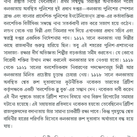
নানা প্রস্তুতি নিয়ে ফেলেছিল। প্রথম বিশ্বযুদ্ধ সমাপ্তির অনতিকাল পরেই
কলকাতায় অবস্থিত পুলিশের দুই প্রধান দপ্তর—কলকাতা পুলিশের স্পেশাল
ব্রাঞ্চ এবং বাংলার প্রাদেশিক পুলিশের ইনটেলিজেন্‌স ব্রাঞ্চ-এর কর্তাব্যক্তিরা
বলশেভিক বিভীষিকা সম্বন্ধে নানা সতর্কবাণী লাভ করে সজাগ হয়ে ওঠেন।
লন্ডন থেকে নয়া দিল্লী এবং সিমলার পথ দিয়ে এখানকার প্রধান সচিব এবং
স্বরাষ্ট্র দপ্তর একাধিক নির্দেশনামা পান। ১৯১২ সালে কলকাতা নয়া দিল্লীর
কাছে রাজধানীর গুরুত্ব হারিয়ে ছিল। তবু এই শহরের পুলিশ-প্রশাসনের
সাম্রাজ্য- রক্ষার দীর্ঘ অভিজ্ঞতা শিল্পীর বড়কর্তারা সমীহ করতেন। যে কোনো
বিরোধী শক্তির উত্থান লক্ষ্য করলেই কলকাতার মত নেওয়া হতো। ১৯১৮
থেকে ১৯২১ সালের বলশেভিকবাদ নিবারণের পদক্ষেপসমূহ দিল্লী আর
কলকাতার মিলিত প্রচেষ্টায় চূড়ান্ত চেহারা নেয়। ১৯১৮ সালে কলকাতায়
অবস্থিত শ্বেত রুশ দূতাবাসের কূটনীতিক নবোকভ ভারতের ব্রিটিশ
কর্তৃপক্ষকে একটি 'বলশেভিক ব্লু বুক'-এর সন্ধান দেন। নবোকভ দাবী করেন
এই নীল পুস্তকে ভারতে ব্রিটিশ শাসন বিষয়ে নানা বিরূপ রিপোর্টের সমাহার
ঘটানো হয়েছে। এই সহায়তার প্রতিদানে নবোকভ হয়তো ভেবেছিলেন ব্রিটিশ
রাজপুরুষদের বদান্যতায় তাঁর সামান্য চাকরীটি রক্ষা পাবে। কিন্তু গৃহযুদ্ধে শ্বেত
বাহিনীর হারের পরিণতি হিসেবে কলকাতার রুশ দূতাবাস অর্থাভাবে বন্ধ হয়ে
যায়।