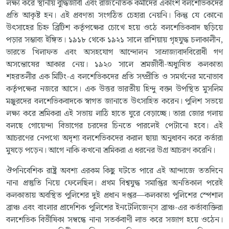
লক্ষ্য করে স্থানীয় বুদ্ধিজীবী এবং রাজনৈতিক কর্মীদের একাংশ বলশেভিকদের
প্রতি আকৃষ্ট হন। এই প্রবণতা সংগঠিত চেহারা নেয়নি। কিন্তু যে কোনো
উৎসাহের চিহ্ন ব্রিটিশ কর্তৃপক্ষের চোখে হয়ে ওঠে বলশেভিকবাদ ছড়িয়ে
পড়ার সম্ভাব্য ইঙ্গিত। ১৯১৮ থেকে ১৯২১ সালে রাশিয়ায় গৃহযুদ্ধ চলাকালীন,
ভারতে খিলাফত এবং অসহযোগ আন্দোলন সাম্রাজ্যবাদবিরোধী গণ
অসন্তোষের আকার নেয়। ১৯২০ সালে শ্রমজীবী-অধ্যুষিত কলকাতা
শহরতলীর এক মিটিং-এ বলশেভিকদের প্রতি সম্প্রীতি ও সমর্থনের মনোভাব
কর্তৃপক্ষের নজরে আসে। এক উত্তর ভারতীয় হিন্দু বক্তা উপস্থিত মুসলিম
মঞ্জুরদের বলশেভিকবাদকে স্বাগত জানাতে উৎসাহিত করেন। পুলিশ সভয়ে
লক্ষ্য করে শ্রমিকরা এই সভায় লাঠি হাতে ঘুরে বেড়াচ্ছে। তারা জোর গলায়
বলছে গোয়েন্দা বিভাগের চরদের চিনতে পারলেই পেটানো হবে। এই
আচরণের নেপথ্যে অদৃশ্য বলশেভিকদের করাল ছায়া অনুধাবন করে কর্তারা
মুষড়ে পড়েন। আগে নাকি কখনো শ্রমিকরা এ ধরনের উগ্র আচরণ করেনি।
ঔপনিবেশিক রাষ্ট্র অবশ্য এরকম কিছু ঘটতে পারে এই আন্দাজে ততদিনে
নানা প্রস্তুতি নিয়ে ফেলেছিল। প্রথম বিশ্বযুদ্ধ সমাপ্তির অনতিকাল পরেই
কলকাতায় অবস্থিত পুলিশের দুই প্রধান দপ্তর—কলকাতা পুলিশের স্পেশাল
ব্রাঞ্চ এবং বাংলার প্রাদেশিক পুলিশের ইনটেলিজেন্‌স ব্রাঞ্চ-এর কর্তাব্যক্তিরা
বলশেভিক বিভীষিকা সম্বন্ধে নানা সতর্কবাণী লাভ করে সজাগ হয়ে ওঠেন।