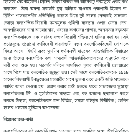
হিসেবে দেখেছিলেন। ব্রিটিশ উদারনৈতিক দল আরেকটু নরমসুরে একই কথা
বলতেন। তাঁরা অবশ্য সরাসরি যুদ্ধ চালিয়ে যাওয়ার পক্ষপাতী ছিলেন না।
ব্রিটিশ শাসকশ্রেণীর প্রতিনিধিত্ব করতে গিয়ে দুই দলের নেতারাই সাম্রাজ্য-
জোড়া বলশেভিক-বিরোধী দমনমূলক পুলিশী ব্যবস্থার ওপর জোর দেন।
জনপরিসরের নানা আলোচনায়, খবরের কাগজের পাতায়, জনসভার বক্তৃতায়
বলশেভিকবাদকে এক ভয়াবহ সভ্যতাবিরোধী শক্তিরূপে হাজির করা হয়। এই
প্রচারযুদ্ধে পুরোনো বর্ণবিদ্বেষী ধারণাগুলি নতুন বলশেভিকবিদ্বেষী পোশাকে
ফিরে আসে। ইহুদি এবং মুসলিম ধর্মাবলম্বী মানুষের আন্তর্জাতিক বিস্তারের
জন্য তাঁদের বলশেভিক তথা সাম্যবাদী আন্তর্জাতিকতাবাদের অনুঘটক বলে
দাবী করা শুরু হয়। সরকারি দলিলে সামাজিক ঘৃণার বর্ণবিদ্বেষী জোয়ারের
সাথে মিশে যায় বলশেভিক জুজুর ভয়। সেই সাথে বলশেভিকবাদকে ১৯১৮
সালের বিশ্বব্যাপী ইনফ্লুয়েন্জা মহামারীর সাথে তুলনা করে একটি অতি সংক্রমক
ব্যাধির আখ্যা দেওয়া হয়। প্রমাণ করার চেষ্টা চলতে থাকে সাম্রাজ্যের সুস্বাস্থ্য
বলশেভিকরা ইদী ও মুসলিমদের মাধ্যমে এবং বহু অজানা ছদ্মবেশে ধ্বংস
করতে উদ্যত; বলশেভিকবাদ জন-বিচ্ছিন্ন, সমাজ-বহির্ভূত বিভীষিকা; লেনিন
হলেন প্রলয়ের মূর্তিমান অপদেবতা।
বিপ্লবের
তার
-
বার্তা
বলশেভিকদের এই ভাবমূর্তি যখন সাম্রাজ্য জুড়ে প্রচারিত হচ্ছে, ঔপনিবেশিক