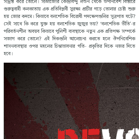
সন্ত্রস্ত করে তোলে। সাম্রাজ্যের কেন্দ্রবিন্দু লন্ডন থেকে উপনিবেশ বিস্তারে
গুরুত্ববাহী কলকাতায় এক প্রতিবিপ্লবী সুরক্ষা প্রাচীর গড়ে তোলার চেষ্টা শুরু
হয় জোর কদমে। কিভাবে বলশেভিক বিরোধী পদক্ষেপগুলির সূত্রপাত ঘটে?
সেই সাথে কি করে যুক্ত হয় বলশেভিক জুজুর ভয়? ‘বলশেভিক ভীতি'-র
পরিবর্তনশীল অবয়ব কিভাবে পুলিশী ব্যবস্থাকে নতুন এক প্রতিপক্ষ সম্পর্কে
সজাগ করে তোলে? এই দিকগুলি আলোচনা করতে হলে ঔপনিবেশিক
শাসনব্যবস্থার ওপর মহলের চিন্তাভাবনার গতি- প্রকৃতির দিকে নজর দিতে
হবে।