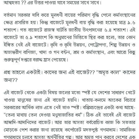
আত্মহত্যা ?? এর উত্তর পাওয়া যাবে সময়ের সাথে সাথে।
বর্তমান সরকার দাবি করে মূলধনী ব্যয়ের পরিমাণ বৃদ্ধি পেলে কর্মসংস্থানের
ক্ষেত্র প্রসারিত হয়। কিন্তু বাজেটে মূলধনী ব্যয় বৃদ্ধি করা হয়েছে মাত্র ৯.৬
শতাংশ। গত বাজেটে রাজস্ব ঘাটতি জাতীয় উৎপাদনের ৬.৪ শতাংশ। এই
বাজেটে তা ৫.৯ শতাংশ কি অনুমানের ভিত্তিতে স্থির করা হলো, তার কোন
ইঙ্গিত নেই এই বাজেটে। কৃষি ও কৃষি উন্নয়ন, পেট্রোপণ্য, শিল্প উন্নয়ন ও
অভ্যন্তরীণ বাণিজ্য, খাদ্য ও গন বন্টন, শ্রম ও কর্মসংস্থান, এবং আরো কিছু
গুরুত্বপূর্ণ দপ্তরে বরাদ্দ হ্রাস পেয়েছে।
প্রশ্ন তাহলে একটাই। কাদের জন্য এই বাজেট?? "অমৃত কাল" কাদের
জন্য??
এই বাজেট থেকে একটা বিষয় জলের মতো স্পষ্ট যে দেশের সাধারণ খেটে
খাওয়া মানুষের জন্য এই বাজেট হয়নি। খাতায়-কলমে অংকের বিচারে
সরকারের আর্থিক লাভ এতে নেই তাও স্পষ্ট। বঙ্কিমচন্দ্রের একটা কথা আছে-
"তেলা মাথায় তেল দেওয়া মনুষ্যজাতির ধর্ম"। ঠিক এই ভাবেই এই বাজেট
আম্বাদি-আদানিদের বাজেট। আর তার অসত্য বর্বরোচিত কাজ কি সততার
মোড়কে পেশ করার জন্য রয়েছে কর্পোরেট মদতপুষ্ঠ গণমাধ্যম। সামাজিক
গণমাধ্যমে চলবে অসত্য অর্থনীতির গল্প। আর অমৃত পান করবে দেশের এক