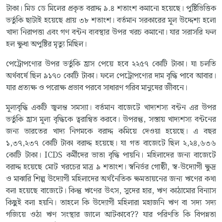
টাকা। মিড ডে মিলের প্রকৃত বরাদ্দ ৯.৪ শতাংশ কমানো হয়েছে। পুষ্টিভিত্তিক
ভর্তুকি ছাটাই হয়েছে প্রায় ৩৮ শতাংশ। বর্তমান সরকারের মূল উদ্দেশ্য হলো
খাদ্য নিরাপত্তা এবং গণ বন্টন ব্যবস্থার উপর খরচ কমানো। যার সরাসরি ফল
হল ক্ষুধা অপুষ্টির মৃত্যু মিছিল।
পেট্রোপণ্যের উপর ভর্তুকি হ্রাস পেয়ে হবে ২২৫৭ কোটি টাকা। যা চলতি
অর্থবর্ষে ছিল ৯১৭০ কোটি টাকা। ফলে পেট্রোপণ্যের দাম বৃদ্ধি পাবে আবার।
যার প্রত্যক্ষ ও পরোক্ষ প্রভাব পরবে সাধারণ গরিব মানুষের জীবনে।
মূল্যবৃদ্ধি একটি জ্বলন্ত সমস্যা। বর্তমান বাজেটে খাদ্যশস্য বন্টন এর উপর
ভর্তুকি হ্রাস মূল্য বৃদ্ধিকে ত্বরান্বিত করবে। উপরন্তু, সস্তায় খাদ্যশস্য বন্টনের
জন্য ভারতের খাদ্য নিগমকে বরাদ্দ কমিয়ে দেওয়া হয়েছে। এ বছর
১,৩৭,২৩৭ কোটি টাকা বরাদ্দ হয়েছে। যা গত বাজেটে ছিল ২,২৪,৬৩৬
কোটি টাকা। ICDS কর্মীদের ভাতা বৃদ্ধি পায়নি। মহিলাদের জন্য বাজেটে
বরাদ্দ হয়েছে মোট খরচের মাত্র ৯ শতাংশ। স্বনির্ভর গোষ্ঠী, স্ব-উদ্যোগী ক্ষুদ্র
ও মাঝারি শিল্প উদ্যোগী মহিলাদের অর্থনৈতিক ক্ষমতায়নের জন্য ঋণের কথা
বলা হয়েছে বাজেটে। কিন্তু ঋণের উৎস, সুদের হার, ঋণ কাঠামোর বিন্যাস
কিছুই বলা হয়নি। তাহলে কি উদ্যোগী মহিলারা মহাজনি ঋণ বা সদ্য সদ্য
গজিয়ে ওঠা ঋণ সংস্থার জালে আটকাবে?? যার পরিণতি কি বিপন্নতা