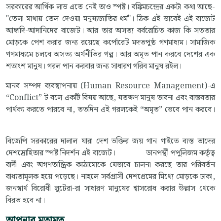
সরকারের আর্থিক লাভ এতে নেই তাও স্পষ্ট। বঙ্কিমচন্দ্রের একটা কথা আছে-
"তেলা মাথায় তেল দেওয়া মনুষ্যজাতির ধর্ম"। ঠিক এই ভাবেই এই বাজেট
আম্বাদি-আদানিদের বাজেট। আর তার অসত্য বর্বরোচিত কাজ কি সততার
মোড়কে পেশ করার জন্য রয়েছে কর্পোরেট মদতপুষ্ঠ গণমাধ্যম। সামাজিক
গণমাধ্যমে চলবে অসত্য অর্থনীতির গল্প। আর অমৃত পান করবে দেশের এক
শতাংশ মানুষ। গরল পান করবার জন্য সাধারণ গরিব মানুষ রইল।
মানব সম্পদ ব্যবস্থাপনায় (Human Resource Management)-এ
“Conflict” ট বলে একটি বিষয় আছে, যতক্ষণ মানুষ ভাবনা এবং বাস্তবতার
পার্থক্য করতে পারবে না, ততদিন এই গরলকেই “অমৃত” ভেবে পান করবে।
বিজেপি সরকারের দালাল যারা দেশ ভক্তির জয় গান গাইতে ব্যস্ত তাদের
দেশদ্রোহিতার স্পষ্ট নিদর্শন এই বাজেট। ডানপন্থী পপুলিজম কর্তৃত্ব
বাদী এবং অগণতান্ত্রিক কাঠামোকে যেভাবে চালনা করছে তার পরিবর্তন
বাধ্যতামূলক হয়ে পড়েছে। নাহলে সর্বগ্রাসী দেশপ্রেমের মিথ্যে মোড়কে ঢাকা,
জনস্বার্থ বিরোধী লুটেরা-রা সাধারণ মানুষের শ্বাসরোধ করার উল্লাস থেকে
বিরত হবে না।
আপনার মতামত