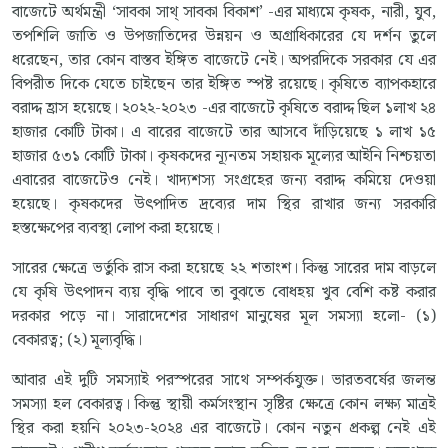
বাজেটে অর্থমন্ত্রী ‘সাবকা সাথ্ সাবকা বিকাশ’ -এর মাধ্যমে কৃষক, নারী, যুব,
তপশিলি জাতি ও উপজাতিদের উন্নয়ন ও অগ্রাধিকারের যে দর্শন তুলে
ধরেছেন, তার কোন বাস্তব ইঙ্গিত বাজেটে নেই। অপরদিকে সরকার যে এর
বিপরীত দিকে যেতে চাইছেন তার ইঙ্গিত স্পষ্ট রয়েছে। কৃষিতে ব্যাপকহারে
বরাদ্দ হ্রাস হয়েছে। ২০২২-২০২৩ -এর বাজেটে কৃষিতে বরাদ্দ ছিল ১লাখ ২৪
হাজার কোটি টাকা। এ বারের বাজেটে তার আসবে দাঁড়িয়েছে ১ লাখ ১৫
হাজার ৫৩১ কোটি টাকা। কৃষকদের ন্যূনতম সহায়ক মূল্যের আইনি নিশ্চয়তা
এবারের বাজেটেও নেই। খাদ্যশস্য সংগ্রহের জন্য বরাদ্দ কমিয়ে দেওয়া
হয়েছে। কৃষকদের উৎপাদিত দ্রব্যের দাম স্থির রাখার জন্য সরকারি
হস্তক্ষেপের ব্যবস্থা লোপ করা হয়েছে।
সারের ক্ষেত্রে ভর্তুকি রাস করা হয়েছে ২২ শতাংশ। কিন্তু সারের দাম বাড়লে
যে কৃষি উৎপাদন ব্যয় বৃদ্ধি পাবে তা বুঝতে বোধহয় খুব বেশি কষ্ট করার
দরকার পড়ে না। সারাদেশের সাধারণ মানুষের মূল সমস্যা হলো- (১)
বেকারত্ব; (২) মূল্যবৃদ্ধি।
আবার এই দুটি সমস্যাই পরস্পরের সাথে সম্পর্কযুক্ত। ভারতবর্ষের জলন্ত
সমস্যা হল বেকারত্ব। কিন্তু স্থায়ী কর্মসংস্থান সৃষ্টির ক্ষেত্রে কোন লক্ষ্য মাত্রই
স্থির করা হয়নি ২০২৩-২০২৪ এর বাজেটে। কোন নতুন প্রকল্প নেই এই