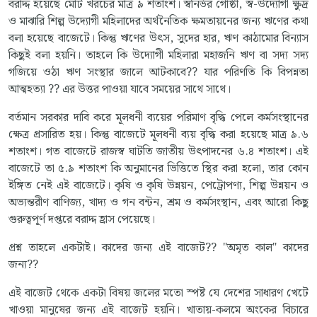
বরাদ্দ হয়েছে মোট খরচের মাত্র ৯ শতাংশ। স্বনির্ভর গোষ্ঠী, স্ব-উদ্যোগী ক্ষুদ্র
ও মাঝারি শিল্প উদ্যোগী মহিলাদের অর্থনৈতিক ক্ষমতায়নের জন্য ঋণের কথা
বলা হয়েছে বাজেটে। কিন্তু ঋণের উৎস, সুদের হার, ঋণ কাঠামোর বিন্যাস
কিছুই বলা হয়নি। তাহলে কি উদ্যোগী মহিলারা মহাজনি ঋণ বা সদ্য সদ্য
গজিয়ে ওঠা ঋণ সংস্থার জালে আটকাবে?? যার পরিণতি কি বিপন্নতা
আত্মহত্যা ?? এর উত্তর পাওয়া যাবে সময়ের সাথে সাথে।
বর্তমান সরকার দাবি করে মূলধনী ব্যয়ের পরিমাণ বৃদ্ধি পেলে কর্মসংস্থানের
ক্ষেত্র প্রসারিত হয়। কিন্তু বাজেটে মূলধনী ব্যয় বৃদ্ধি করা হয়েছে মাত্র ৯.৬
শতাংশ। গত বাজেটে রাজস্ব ঘাটতি জাতীয় উৎপাদনের ৬.৪ শতাংশ। এই
বাজেটে তা ৫.৯ শতাংশ কি অনুমানের ভিত্তিতে স্থির করা হলো, তার কোন
ইঙ্গিত নেই এই বাজেটে। কৃষি ও কৃষি উন্নয়ন, পেট্রোপণ্য, শিল্প উন্নয়ন ও
অভ্যন্তরীণ বাণিজ্য, খাদ্য ও গন বন্টন, শ্রম ও কর্মসংস্থান, এবং আরো কিছু
গুরুত্বপূর্ণ দপ্তরে বরাদ্দ হ্রাস পেয়েছে।
প্রশ্ন তাহলে একটাই। কাদের জন্য এই বাজেট?? "অমৃত কাল" কাদের
জন্য??
এই বাজেট থেকে একটা বিষয় জলের মতো স্পষ্ট যে দেশের সাধারণ খেটে
খাওয়া মানুষের জন্য এই বাজেট হয়নি। খাতায়-কলমে অংকের বিচারে