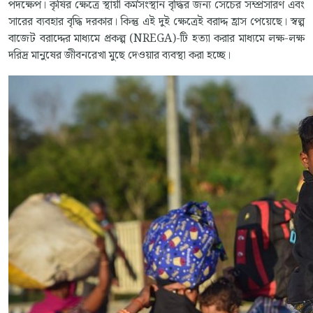
পদক্ষেপ। কৃষির ক্ষেত্রে স্থায়ী কর্মসংস্থান বৃদ্ধির জন্য সেচের সম্প্রসারণ এবং
সারের ব্যবহার বৃদ্ধি দরকার। কিন্তু এই দুই ক্ষেত্রেই বরাদ্দ হ্রাস পেয়েছে। স্বল্প
বাজেট বরাদ্দের মাধ্যমে প্রকল্প (NREGA)-টি হত্যা করার মাধ্যমে লক্ষ-লক্ষ
দরিদ্র মানুষের জীবনরেখা মুছে দেওয়ার ব্যবস্থা করা হচ্ছে।