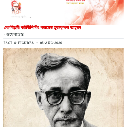
এক বিপ্লবী কমিউনিস্টঃ কমরেড মুজফ্‌ফর আহ্‌মদ
- ওয়েবডেস্ক
FACT & FIGURES
•
05-AUG-2026