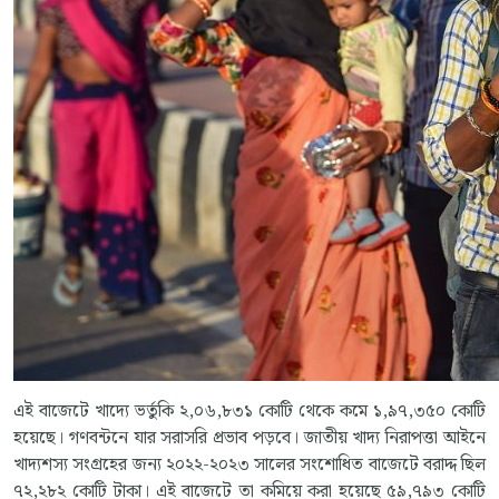
এই বাজেটে খাদ্যে ভর্তুকি ২,০৬,৮৩১ কোটি থেকে কমে ১,৯৭,৩৫০ কোটি
হয়েছে। গণবন্টনে যার সরাসরি প্রভাব পড়বে। জাতীয় খাদ্য নিরাপত্তা আইনে
খাদ্যশস্য সংগ্রহের জন্য ২০২২-২০২৩ সালের সংশোধিত বাজেটে বরাদ্দ ছিল
৭২,২৮২ কোটি টাকা। এই বাজেটে তা কমিয়ে করা হয়েছে ৫৯,৭৯৩ কোটি