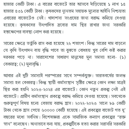
হাজার কোটি টাকা। এ বারের বাজেটে তার আসবে দাঁড়িয়েছে ১ লাখ ১৫
হাজার ৫৩১ কোটি টাকা। কৃষকদের ন্যূনতম সহায়ক মূল্যের আইনি নিশ্চয়তা
এবারের বাজেটেও নেই। খাদ্যশস্য সংগ্রহের জন্য বরাদ্দ কমিয়ে দেওয়া
হয়েছে। কৃষকদের উৎপাদিত দ্রব্যের দাম স্থির রাখার জন্য সরকারি
হস্তক্ষেপের ব্যবস্থা লোপ করা হয়েছে।
সারের ক্ষেত্রে ভর্তুকি রাস করা হয়েছে ২২ শতাংশ। কিন্তু সারের দাম বাড়লে
যে কৃষি উৎপাদন ব্যয় বৃদ্ধি পাবে তা বুঝতে বোধহয় খুব বেশি কষ্ট করার
দরকার পড়ে না। সারাদেশের সাধারণ মানুষের মূল সমস্যা হলো- (১)
বেকারত্ব; (২) মূল্যবৃদ্ধি।
আবার এই দুটি সমস্যাই পরস্পরের সাথে সম্পর্কযুক্ত। ভারতবর্ষের জলন্ত
সমস্যা হল বেকারত্ব। কিন্তু স্থায়ী কর্মসংস্থান সৃষ্টির ক্ষেত্রে কোন লক্ষ্য মাত্রই
স্থির করা হয়নি ২০২৩-২০২৪ এর বাজেটে। কোন নতুন প্রকল্প নেই এই
বাজেটে। গ্রামীণ কর্মসংস্থান প্রকল্পে বরাদ্দ কমিয়ে দেওয়া হয়েছে। সবথেকে
গুরুত্বপূর্ণ বিষয় হলো বেজায় বরাদ্দ হ্রাস। ২০২২-২০২৩ সালে ৮৯ কোটি
টাকা থেকে হ্রাস পেয়ে ৬০০০০ কোটি হয়েছে। এই প্রকল্পের বাজেট গত দু’
বছরের মধ্যে সর্বনিম্ন। বিশেষজ্ঞরা একে সামাজিক কল্যাণ প্রকল্পের “রক্ত
স্নান” বলেছেন। অন্যভাবে বলা যায়, প্রকল্পটিকে হত্যা করার সরাসরি সরকারি