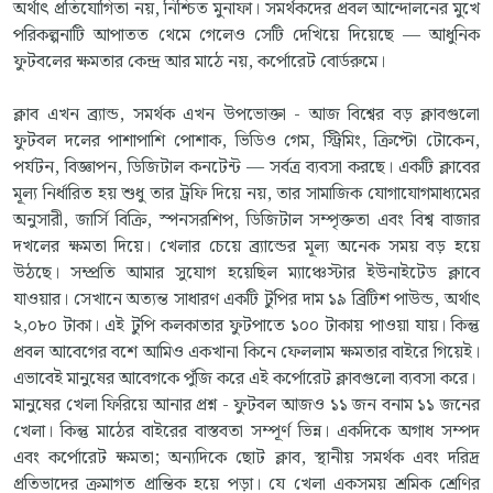
অর্থাৎ প্রতিযোগিতা নয়, নিশ্চিত মুনাফা। সমর্থকদের প্রবল আন্দোলনের মুখে
পরিকল্পনাটি আপাতত থেমে গেলেও সেটি দেখিয়ে দিয়েছে — আধুনিক
ফুটবলের ক্ষমতার কেন্দ্র আর মাঠে নয়, কর্পোরেট বোর্ডরুমে।
ক্লাব এখন ব্র্যান্ড, সমর্থক এখন উপভোক্তা - আজ বিশ্বের বড় ক্লাবগুলো
ফুটবল দলের পাশাপাশি পোশাক, ভিডিও গেম, স্ট্রিমিং, ক্রিপ্টো টোকেন,
পর্যটন, বিজ্ঞাপন, ডিজিটাল কনটেন্ট — সর্বত্র ব্যবসা করছে। একটি ক্লাবের
মূল্য নির্ধারিত হয় শুধু তার ট্রফি দিয়ে নয়, তার সামাজিক যোগাযোগমাধ্যমের
অনুসারী, জার্সি বিক্রি, স্পনসরশিপ, ডিজিটাল সম্পৃক্ততা এবং বিশ্ব বাজার
দখলের ক্ষমতা দিয়ে। খেলার চেয়ে ব্র্যান্ডের মূল্য অনেক সময় বড় হয়ে
উঠছে। সম্প্রতি আমার সুযোগ হয়েছিল ম্যাঞ্চেস্টার ইউনাইটেড ক্লাবে
যাওয়ার। সেখানে অত্যন্ত সাধারণ একটি টুপির দাম ১৯ ব্রিটিশ পাউন্ড, অর্থাৎ
২,০৮০ টাকা। এই টুপি কলকাতার ফুটপাতে ১০০ টাকায় পাওয়া যায়। কিন্তু
প্রবল আবেগের বশে আমিও একখানা কিনে ফেললাম ক্ষমতার বাইরে গিয়েই।
এভাবেই মানুষের আবেগকে পুঁজি করে এই কর্পোরেট ক্লাবগুলো ব্যবসা করে।
মানুষের খেলা ফিরিয়ে আনার প্রশ্ন - ফুটবল আজও ১১ জন বনাম ১১ জনের
খেলা। কিন্তু মাঠের বাইরের বাস্তবতা সম্পূর্ণ ভিন্ন। একদিকে অগাধ সম্পদ
এবং কর্পোরেট ক্ষমতা; অন্যদিকে ছোট ক্লাব, স্থানীয় সমর্থক এবং দরিদ্র
প্রতিভাদের ক্রমাগত প্রান্তিক হয়ে পড়া। যে খেলা একসময় শ্রমিক শ্রেণির