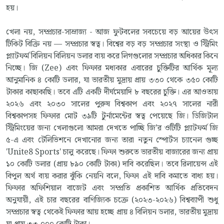
হয়।
খেলা নয়, সম্প্রচার-সাম্রাজ্য - আজ ফুটবলের সবচেয়ে বড় আয়ের উৎস
টিকিট বিক্রি নয় — সম্প্রচার স্বত্ব। বিশ্বের বড় বড় সম্প্রচার সংস্থা ও স্ট্রিমিং
প্ল্যাটফর্ম বিলিয়ন বিলিয়ন ডলার ব্যয় করে লিগগুলোর সম্প্রচার অধিকার কিনে
নিচ্ছে। জি (Zee) এবং ফিফার মধ্যকার এবারের চুক্তিটির আর্থিক মূল্য
আনুমানিক ৪ কোটি ডলার, যা ভারতীয় মুদ্রায় প্রায় ৩৩০ থেকে ৩৫০ কোটি
টাকার কাছাকাছি। তবে এটি একটি দীর্ঘমেয়াদি ৮ বছরের চুক্তি। এর আওতায়
২০২৬ এবং ২০৩০ সালের পুরুষ বিশ্বকাপ এবং ২০২৭ সালের নারী
বিশ্বকাপসহ ফিফার মোট ৩৯টি টুর্নামেন্টের স্বত্ব পেয়েছে জি। ডিজিটাল
স্ট্রিমিংয়ের জন্য খেলাগুলো আমরা দেখতে পাচ্ছি জি’র ওটিটি প্ল্যাটফর্ম জি
৫-এ এবং টেলিভিশনে দেখানোর জন্য তারা নতুন স্পোর্টস চ্যানেল গুচ্ছ
'Unite8 Sports' চালু করেছে। ফিফা শুরুতে ভারতীয় বাজারের জন্য প্রায়
১০ কোটি ডলার (প্রায় ৮৯০ কোটি টাকা) দাবি করেছিল। তবে রিলায়েন্স এই
বিপুল অর্থ ব্যয় করার ঝুঁকি নেয়নি বলে, ফিফা এই দাবি কমাতে বাধ্য হয়।
ফিফার অফিশিয়াল বাজেট এবং সম্প্রতি প্রকাশিত আর্থিক প্রতিবেদন
অনুযায়ী, এই চার বছরের বাণিজ্যিক চক্রে (২০২৩-২০২৬) বিশ্বব্যাপী শুধু
সম্প্রচার স্বত্ব থেকেই ফিফার আয় হচ্ছে প্রায় ৪ বিলিয়ন ডলার, ভারতীয় মুদ্রায়