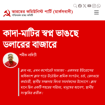
কাদা-মাটির স্বপ্ন ভাঙছে
ডলারের বাজারে
শমীক লাহিড়ী
ক্লাব নয়, এখন কর্পোরেট সাম্রাজ্য - একসময় ইউরোপের
অধিকাংশ ক্লাব গড়ে উঠেছিল শ্রমিক সংগঠন, চার্চ, রেলওয়ে
কর্মচারী, স্থানীয় সম্প্রদায় কিংবা সমর্থকদের উদ্যোগে। ক্লাব
মানে ছিল একটি শহরের পরিচয়, মানুষের আবেগ, স্থানীয়
সংস্কৃতির প্রতীক।