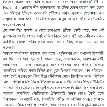
ইউরোর বাজার এখন আর ব্যতিক্রম নয়; বরং ‘নতুন স্বাভাবিক’ (Neo-
Normal)। একজন শীর্ষ ফুটবলারের সাপ্তাহিক বেতন কয়েক লক্ষ থেকে
এক মিলিয়ন ইউরোর কাছাকাছি পৌঁছায়। অর্থাৎ একজন খেলোয়াড় এক
সপ্তাহে যা আয় করেন, পৃথিবীর অসংখ্য মানুষ তা সারা জীবনেও উপার্জন
করতে পারেন না।
এর ফল কী? মাঝারি ও ছোট ক্লাবগুলো প্রতিভা তৈরি করে, আর ধনী
ক্লাবগুলো অর্থের জোরে সেই প্রতিভা কিনে নেয়। এটি অনেকটা এমন এক
অর্থনীতি, যেখানে গরিব কৃষক ফসল ফলায়, কিন্তু ফসল নিয়ে যায় বড়
কর্পোরেট।
সাধারণ সমর্থকদের মাঠছাড়া করা হচ্ছে - ফুটবলের প্রাণ কখনোই ভিআইপি
বক্স ছিল না। প্রাণ ছিল সেই শ্রমিক, ছাত্র, রিকশাচালক, কারখানার কর্মী,
দোকানদার — যারা সপ্তাহজুড়ে কঠোর পরিশ্রম করে শনিবার বিকেলে
গ্যালারিতে দাঁড়িয়ে নব্বই মিনিট প্রাণ খুলে চিৎকার করতেন, গান গাইতেন।
আজ সেই মানুষগুলো ধীরে ধীরে স্টেডিয়াম থেকে বিতাড়িত হচ্ছে। প্রিমিয়ার
লিগ, চ্যাম্পিয়ন্স লিগ কিংবা ইউরোপের অন্যান্য শীর্ষ প্রতিযোগিতার টিকিটের
দাম এতটাই বেড়েছে যে বহু স্থানীয় সমর্থকের পক্ষে নিয়মিত মাঠে যাওয়া প্রায়
অসম্ভব। অন্যদিকে স্টেডিয়ামের ঐতিহ্যবাহী স্ট্যান্ড ভেঙে তৈরি হচ্ছে
বিলাসবহুল কর্পোরেট বক্স, ভিআইপি লাউঞ্জ ও আতিথ্য কেন্দ্র। যেখানে
একসময় শ্রমিক শ্রেণি গান গাইত, আজ সেখানে ব্যবসায়িক চুক্তি স্বাক্ষরিত