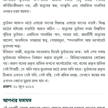
কর্পোরেট মুনাফার বন্দিশালায় আটকে ফেলা শুধু একটি খেলার
বাণিজ্যিকীকরণ নয়; এটি মানুষের স্বপ্ন, সংস্কৃতি এবং সামাজিক সংহতির
ওপরও চরম আঘাত।
ফুটবল আজও মাঠে এগারো জনের বিরুদ্ধে এগারো জনের লড়াই। কিন্তু
মাঠের বাইরের লড়াইটা আরও কঠিন — মানুষের ফুটবল বনাম বিশ্বায়িত
পুঁজির ফুটবল। একদিকে গ্যালারির গান, পাড়ার মাঠ, শ্রমজীবী মানুষের
আবেগ; অন্যদিকে সম্প্রচার স্বত্ব, শেয়ারমূল্য, স্পনসরশিপ আর কর্পোরেট
মুনাফার অঙ্ক।
ইতিহাস সাক্ষী, মানুষের ভালোবাসা দিয়েই ফুটবলের জন্ম। তাই শেষ পর্যন্ত
ফুটবলের ভবিষ্যৎও নির্ধারণ করবে মানুষই — বিলিয়নেয়ারদের বোর্ডরুম
নয়। কারণ বলের প্রকৃত মালিক কখনো কর্পোরেটরা নয়; বলের প্রকৃত মালিক
সেই শিশুটি, যে খালি পায়ে ধুলোভরা মাঠে প্রথম লাথি মারে। ফুটবলের প্রকৃত
ঠিকানা এখনও সেই গলি, সেই বস্তি, সেই শ্রমিক মহল্লা, যেখানে স্বপ্নের দাম
এখনও কোনো মুদ্রায় মাপা যায় না।
প্রকাশ:
২২-জুন-২০২৬
আপনার মতামত