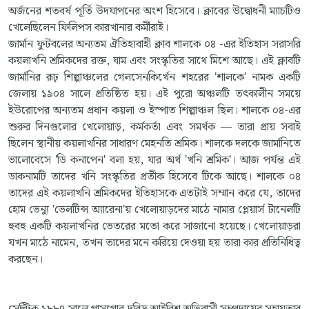
অর্জনের শতবর্ষ পূর্তি উদযাপনের অংশ হিসেবে। ক্লাবের উদ্বোধনী ম্যাচটিও
খেলেছিলেন ফিলিপস কারখানার কর্মীরাই।
জার্মান ফুটবলের অন্যতম ঐতিহ্যবাহী ক্লাব শালকে ০৪ -এর ইতিহাস সরাসরি
কয়লাখনি শ্রমিকদের রক্ত, ঘাম এবং সংস্কৃতির সাথে মিশে আছে। এই ক্লাবটি
জার্মানির রূঢ় শিল্পাঞ্চলের গেলসেনকির্খেন শহরের 'শালকে' নামক একটি
জেলায় ১৯০৪ সালে প্রতিষ্ঠিত হয়। এই পুরো অঞ্চলটি তৎকালীন সময়ে
ইউরোপের অন্যতম প্রধান কয়লা ও ইস্পাত শিল্পাঞ্চল ছিল। শালকে ০৪-এর
শুরুর দিনগুলোর খেলোয়াড়, কর্মকর্তা এবং সমর্থক — তারা প্রায় সবাই
ছিলেন স্থানীয় কয়লাখনির সাধারণ মেহনতি শ্রমিক। শালকে দলকে জার্মানিতে
ভালোবেসে 'ডি কনাপেন' বলা হয়, যার অর্থ 'খনি শ্রমিক'। আজ পর্যন্ত এই
ডাকনামটি তাদের খনি সংস্কৃতির প্রতীক হিসেবে টিকে আছে। শালকে ০৪
তাদের এই কয়লাখনি শ্রমিকদের ইতিহাসকে এতটাই সম্মান করে যে, তাদের
হোম ভেন্যু 'ভেলটিন্স অ্যারেনা'য় খেলোয়াড়দের মাঠে নামার প্লেয়ার্স টানেলটি
হুবহু একটি কয়লাখনির ভেতরের মতো করে সাজানো হয়েছে। খেলোয়াড়রা
যখন মাঠে নামেন, তখন তাদের মনে করিয়ে দেওয়া হয় তারা কার প্রতিনিধিত্ব
করছেন।