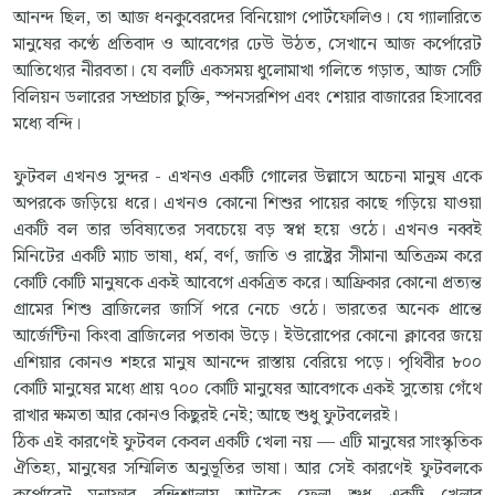
আনন্দ ছিল, তা আজ ধনকুবেরদের বিনিয়োগ পোর্টফোলিও। যে গ্যালারিতে
মানুষের কণ্ঠে প্রতিবাদ ও আবেগের ঢেউ উঠত, সেখানে আজ কর্পোরেট
আতিথ্যের নীরবতা। যে বলটি একসময় ধুলোমাখা গলিতে গড়াত, আজ সেটি
বিলিয়ন ডলারের সম্প্রচার চুক্তি, স্পনসরশিপ এবং শেয়ার বাজারের হিসাবের
মধ্যে বন্দি।
ফুটবল এখনও সুন্দর - এখনও একটি গোলের উল্লাসে অচেনা মানুষ একে
অপরকে জড়িয়ে ধরে। এখনও কোনো শিশুর পায়ের কাছে গড়িয়ে যাওয়া
একটি বল তার ভবিষ্যতের সবচেয়ে বড় স্বপ্ন হয়ে ওঠে। এখনও নব্বই
মিনিটের একটি ম্যাচ ভাষা, ধর্ম, বর্ণ, জাতি ও রাষ্ট্রের সীমানা অতিক্রম করে
কোটি কোটি মানুষকে একই আবেগে একত্রিত করে। আফ্রিকার কোনো প্রত্যন্ত
গ্রামের শিশু ব্রাজিলের জার্সি পরে নেচে ওঠে। ভারতের অনেক প্রান্তে
আর্জেন্টিনা কিংবা ব্রাজিলের পতাকা উড়ে। ইউরোপের কোনো ক্লাবের জয়ে
এশিয়ার কোনও শহরে মানুষ আনন্দে রাস্তায় বেরিয়ে পড়ে। পৃথিবীর ৮০০
কোটি মানুষের মধ্যে প্রায় ৭০০ কোটি মানুষের আবেগকে একই সুতোয় গেঁথে
রাখার ক্ষমতা আর কোনও কিছুরই নেই; আছে শুধু ফুটবলেরই।
ঠিক এই কারণেই ফুটবল কেবল একটি খেলা নয় — এটি মানুষের সাংস্কৃতিক
ঐতিহ্য, মানুষের সম্মিলিত অনুভূতির ভাষা। আর সেই কারণেই ফুটবলকে