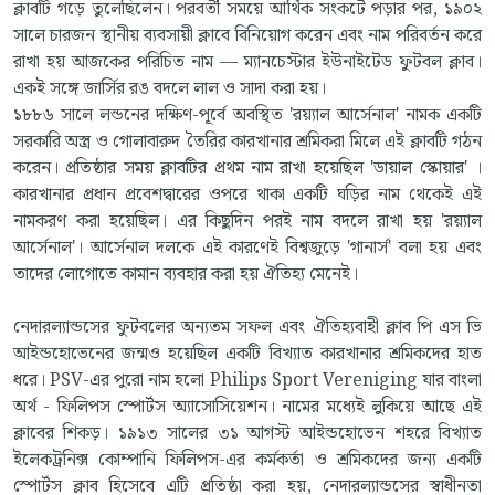
ক্লাবটি গড়ে তুলেছিলেন। পরবর্তী সময়ে আর্থিক সংকটে পড়ার পর, ১৯০২
সালে চারজন স্থানীয় ব্যবসায়ী ক্লাবে বিনিয়োগ করেন এবং নাম পরিবর্তন করে
রাখা হয় আজকের পরিচিত নাম — ম্যানচেস্টার ইউনাইটেড ফুটবল ক্লাব।
একই সঙ্গে জার্সির রঙ বদলে লাল ও সাদা করা হয়।
১৮৮৬ সালে লন্ডনের দক্ষিণ-পূর্বে অবস্থিত 'রয়্যাল আর্সেনাল' নামক একটি
সরকারি অস্ত্র ও গোলাবারুদ তৈরির কারখানার শ্রমিকরা মিলে এই ক্লাবটি গঠন
করেন। প্রতিষ্ঠার সময় ক্লাবটির প্রথম নাম রাখা হয়েছিল 'ডায়াল স্কোয়ার' ।
কারখানার প্রধান প্রবেশদ্বারের ওপরে থাকা একটি ঘড়ির নাম থেকেই এই
নামকরণ করা হয়েছিল। এর কিছুদিন পরই নাম বদলে রাখা হয় 'রয়্যাল
আর্সেনাল'। আর্সেনাল দলকে এই কারণেই বিশ্বজুড়ে 'গানার্স' বলা হয় এবং
তাদের লোগোতে কামান ব্যবহার করা হয় ঐতিহ্য মেনেই।
নেদারল্যান্ডসের ফুটবলের অন্যতম সফল এবং ঐতিহ্যবাহী ক্লাব পি এস ভি
আইন্ডহোভেনের জন্মও হয়েছিল একটি বিখ্যাত কারখানার শ্রমিকদের হাত
ধরে। PSV-এর পুরো নাম হলো Philips Sport Vereniging যার বাংলা
অর্থ - ফিলিপস স্পোর্টস অ্যাসোসিয়েশন। নামের মধ্যেই লুকিয়ে আছে এই
ক্লাবের শিকড়। ১৯১৩ সালের ৩১ আগস্ট আইন্ডহোভেন শহরে বিখ্যাত
ইলেকট্রনিক্স কোম্পানি ফিলিপস-এর কর্মকর্তা ও শ্রমিকদের জন্য একটি
স্পোর্টস ক্লাব হিসেবে এটি প্রতিষ্ঠা করা হয়, নেদারল্যান্ডসের স্বাধীনতা