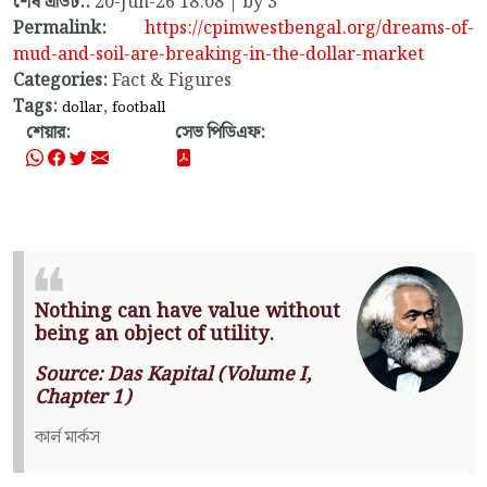
শেষ এডিট::
20-Jun-26 18:08 | by 3
Permalink:
https://cpimwestbengal.org/dreams-of-
mud-and-soil-are-breaking-in-the-dollar-market
Categories:
Fact & Figures
Tags:
,
dollar
football
শেয়ার:
সেভ পিডিএফ:
Nothing can have value without
being an object of utility.
Source: Das Kapital (Volume I,
Chapter 1)
কার্ল মার্কস