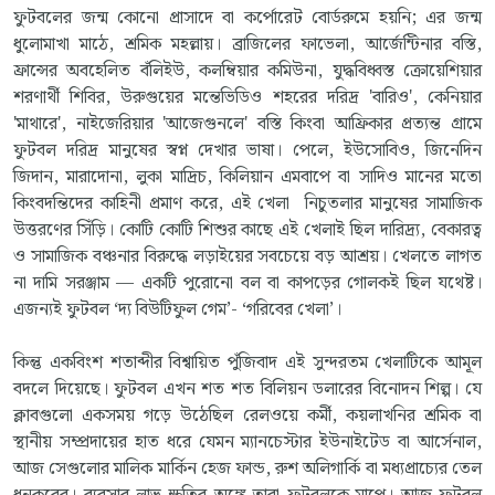
ফুটবলের জন্ম কোনো প্রাসাদে বা কর্পোরেট বোর্ডরুমে হয়নি; এর জন্ম
ধুলোমাখা মাঠে, শ্রমিক মহল্লায়। ব্রাজিলের ফাভেলা, আর্জেন্টিনার বস্তি,
ফ্রান্সের অবহেলিত বঁলিইউ, কলম্বিয়ার কমিউনা, যুদ্ধবিধ্বস্ত ক্রোয়েশিয়ার
শরণার্থী শিবির, উরুগুয়ের মন্তেভিডিও শহরের দরিদ্র 'বারিও', কেনিয়ার
'মাথারে', নাইজেরিয়ার 'আজেগুনলে' বস্তি কিংবা আফ্রিকার প্রত্যন্ত গ্রামে
ফুটবল দরিদ্র মানুষের স্বপ্ন দেখার ভাষা। পেলে, ইউসোবিও, জিনেদিন
জিদান, মারাদোনা, লুকা মাদ্রিচ, কিলিয়ান এমবাপে বা সাদিও মানের মতো
কিংবদন্তিদের কাহিনী প্রমাণ করে, এই খেলা নিচুতলার মানুষের সামাজিক
উত্তরণের সিঁড়ি। কোটি কোটি শিশুর কাছে এই খেলাই ছিল দারিদ্র্য, বেকারত্ব
ও সামাজিক বঞ্চনার বিরুদ্ধে লড়াইয়ের সবচেয়ে বড় আশ্রয়। খেলতে লাগত
না দামি সরঞ্জাম — একটি পুরোনো বল বা কাপড়ের গোলকই ছিল যথেষ্ট।
এজন্যই ফুটবল ‘দ্য বিউটিফুল গেম’- ‘গরিবের খেলা’।
কিন্তু একবিংশ শতাব্দীর বিশ্বায়িত পুঁজিবাদ এই সুন্দরতম খেলাটিকে আমূল
বদলে দিয়েছে। ফুটবল এখন শত শত বিলিয়ন ডলারের বিনোদন শিল্প। যে
ক্লাবগুলো একসময় গড়ে উঠেছিল রেলওয়ে কর্মী, কয়লাখনির শ্রমিক বা
স্থানীয় সম্প্রদায়ের হাত ধরে যেমন ম্যানচেস্টার ইউনাইটেড বা আর্সেনাল,
আজ সেগুলোর মালিক মার্কিন হেজ ফান্ড, রুশ অলিগার্কি বা মধ্যপ্রাচ্যের তেল