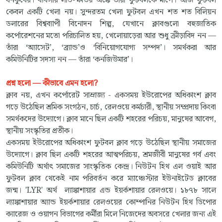
ধনকুবের। ব্যবসার লাভ-ক্ষতির অঙ্কে তারা ফুটবলকে মাপে। আজ ফুটবল
কেবল একটি খেলা নয়। সুন্দরতম খেলা ফুটবল এখন শত শত বিলিয়ন
ডলারের বিশ্বব্যাপী বিনোদন শিল্প, যেখানে ক্লাবগুলো বহুজাতিক
কর্পোরেশনের মতো পরিচালিত হয়, খেলোয়াড়েরা আর শুধু ক্রীড়াবিদ নন —
তাঁরা ‘অ্যাসেট’, ‘ব্র্যান্ড’ও ‘বিনিয়োগযোগ্য সম্পদ’। সমর্থকরা আর
কমিউনিটির সদস্য নন — তাঁরা ‘কনজিউমার’।
প্রশ্ন হলো — কীভাবে এমন হলো?
ক্লাব নয়, এখন কর্পোরেট সাম্রাজ্য - একসময় ইউরোপের অধিকাংশ ক্লাব
গড়ে উঠেছিল শ্রমিক সংগঠন, চার্চ, রেলওয়ে কর্মচারী, স্থানীয় সম্প্রদায় কিংবা
সমর্থকদের উদ্যোগে। ক্লাব মানে ছিল একটি শহরের পরিচয়, মানুষের আবেগ,
স্থানীয় সংস্কৃতির প্রতীক।
একসময় ইউরোপের অধিকাংশ ফুটবল ক্লাব গড়ে উঠেছিল স্থানীয় সমাজের
উদ্যোগে। ক্লাব ছিল একটি শহরের আত্মপরিচয়, শ্রমজীবী মানুষের গর্ব এবং
কমিউনিটি অর্থাৎ সমাজের সাংস্কৃতিক কেন্দ্র। নিউটন হিথ এল ওয়াই আর
ফুটবল ক্লাব থেকেই নাম পরিবর্তন করে ম্যাঞ্চেস্টার ইউনাইটেড ক্লাবের
জন্ম। 'LYR' অর্থ ল্যাঙ্কাশায়ার এন্ড ইয়র্কশায়ার রেলওয়ে। ১৮৭৮ সালে
ল্যাঙ্কাশায়ার অ্যান্ড ইয়র্কশায়ার রেলওয়ের কোম্পানির নিউটন হিথ ডিপোর
ক্যারেজ ও ওয়াগন বিভাগের কর্মীরা মিলে নিজেদের অবসরে খেলার জন্য এই