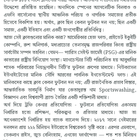
সেল্টিক ১৮৮৭ সালে গ্লাসগোর দরিদ্র আইরিশ অভিবাসী সম্প্রদায়ের সহায়তার
উদ্দেশ্যে প্রতিষ্ঠিত হয়েছিল। অন্যদিকে স্পেনের অ্যাথলেটিক বিলবাও ও
এফসি বার্সেলোনা স্থানীয় আঞ্চলিক পরিচয় ও নাগরিক সমাজের প্রতীক
হিসেবে বিকশিত হয়। অর্থাৎ, ক্লাব ছিল কেবল ফুটবল দল নয়; ছিল একটি
সমাজ, একটি ইতিহাস এবং একটি জনগোষ্ঠীর প্রতিনিধিত্ব।
আজ সেই ক্লাবগুলোর মালিক কারা? আমেরিকার হেজ ফান্ড, প্রাইভেট ইকুইটি
কোম্পানি, রুশ অলিগার্ক, মধ্যপ্রাচ্যের তেলসমৃদ্ধ রাজপরিবার কিংবা রাষ্ট্রীয়
সার্বভৌম সম্পদ তহবিল। যেমন— প্যারিস সেইন্ট জার্মেই (PSG)-এর মালিক
কাতারের রাষ্ট্রীয় বিনিয়োগ সংস্থা। ম্যানচেস্টার সিটি পরিচালিত হয় আবুধাবির
শাসক পরিবারের নিয়ন্ত্রণাধীন সিটি’র ফুটবল গ্রুপের মাধ্যমে। নিউক্যাসল
ইউনাইটেডের মালিক সৌদি আরবের পাবলিক ইনভেস্টমেন্ট ফান্ড। এই
মালিকদের কাছে ক্লাব কেবল ফুটবল দল নয়; এটি রাজনৈতিক প্রভাব বিস্তার,
আন্তর্জাতিক ভাবমূর্তি নির্মাণ যার কেতাদুরস্ত নাম Sportswashing,
বিজ্ঞাপন এবং বিশ্বব্যাপী ব্র্যান্ড তৈরির একটি শক্তিশালী মাধ্যম।
অর্থ দিয়ে ট্রফি কেনার প্রতিযোগিতা - ফুটবলে প্রতিযোগিতা একসময়
নির্ধারিত হতো প্রশিক্ষণ, পরিকল্পনা ও প্রতিভার মাধ্যমে। আজ তা
অনেকাংশেই নির্ধারিত হয় ব্যাংক ব্যালেন্স দিয়ে। ২০১৭ সালে নেইমারের
দলবদল প্রায় ২২২ মিলিয়ন ইউরোতে বিশ্বরেকর্ড সৃষ্টি করে। এরপর এমবাপে,
ডেকলান রাইস, জুড বেলিংহ্যাম, এনজো ফার্নান্দেজ — শত শত মিলিয়ন