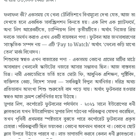
যা প্রায় ৩৩,০০০ কোটি টাকা।
ফলাফল কী? একসময় যে খেলা টেলিভিশনে বিনামূল্যে দেখা যেত, আজ তা
দেখতে হলে একাধিক সাবস্ক্রিপশন কিনতে হয়। এক লিগ এক প্ল্যাটফর্মে,
অন্য লিগ আরেকটিতে, চ্যাম্পিয়ন্স লিগ তৃতীয়টিতে। অর্থাৎ নিজের প্রিয়
দলকে সমর্থন করাও এখন একটি ব্যয়বহুল পণ্য। ফুটবল আর জনসাধারণের
সাংস্কৃতিক সম্পদ নয় — এটি ‘Pay to Watch’ অর্থাৎ ‘ফেলো কড়ি মাখো
তেল’ মার্কা বিনোদন।
শিশুদের স্বপ্নও এখন বাজারের পণ্য - একসময় কোনো গ্রামের মাটির মাঠে
অসাধারণ খেললেই স্কাউটের নজরে আসার সম্ভাবনা ছিল। আজ বাস্তবতা
ভিন্ন। নামী একাডেমিতে ভর্তি হতে মোটা ফি, আধুনিক প্রশিক্ষণ, পুষ্টিবিদ,
ব্যক্তিগত কোচ, বিদেশ সফর — সবকিছুই বিপুল অর্থনির্ভর। দরিদ্র অথচ
প্রতিভাবান অসংখ্য শিশু শুরুতেই বাদ পড়ে যায়। অর্থাৎ ফুটবলার হওয়ার
স্বপ্নও আজ ক্রমশ শ্রেণিনির্ভর হয়ে উঠছে।
সুপার লিগ, কর্পোরেট ফুটবলের পর্দাফাঁস - ২০২১ সালে ইউরোপের ধনী
ক্লাবগুলো যখন ইউরোপিয়ান সুপার লিগ গঠনের পরিকল্পনা ঘোষণা করেছিল,
তখন পৃথিবী প্রথমবার স্পষ্টভাবে বুঝতে পারে কর্পোরেট ফুটবলের প্রকৃত
চেহারা। পরিকল্পনাটি ছিল ভয়ংকর। কোনো অবনমন থাকবে না। কোনো ছোট
ক্লাব উপরে উঠতে পারবে না। লাভ ভাগাভাগি করবে কেবল ধনী ক্লাবগুলো।