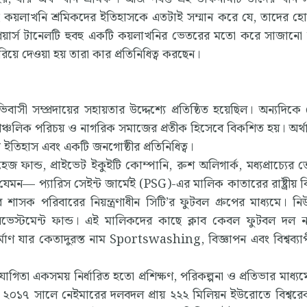
কয়লাখনি শ্রমিকদের ইতিহাসকে এতটাই সম্মান করে যে, তাদের হোম
্লেয়ার্স টানেলটি হুবহু একটি কয়লাখনির ভেতরের মতো করে সাজানো
ে দেওয়া হয় তারা কার প্রতিনিধিত্ব করছেন।
সী সম্প্রদায়ের সহায়তার উদ্দেশ্যে প্রতিষ্ঠিত হয়েছিল। অন্যদিকে 
ঞ্চলিক পরিচয় ও নাগরিক সমাজের প্রতীক হিসেবে বিকশিত হয়। অর্থাৎ
তিহাস এবং একটি জনগোষ্ঠীর প্রতিনিধিত্ব।
ন্ড, প্রাইভেট ইকুইটি কোম্পানি, রুশ অলিগার্ক, মধ্যপ্রাচ্যের তে
 যেমন— প্যারিস সেইন্ট জার্মেই (PSG)-এর মালিক কাতারের রাষ্ট্রীয় 
র শাসক পরিবারের নিয়ন্ত্রণাধীন সিটি’র ফুটবল গ্রুপের মাধ্যমে। নি
স্টমেন্ট ফান্ড। এই মালিকদের কাছে ক্লাব কেবল ফুটবল দল ন
র্মাণ যার কেতাদুরস্ত নাম Sportswashing, বিজ্ঞাপন এবং বিশ্বব্যাপী ব
িযোগিতা একসময় নির্ধারিত হতো প্রশিক্ষণ, পরিকল্পনা ও প্রতিভার মাধ্
ে। ২০১৭ সালে নেইমারের দলবদল প্রায় ২২২ মিলিয়ন ইউরোতে বিশ্বরেকর্ড