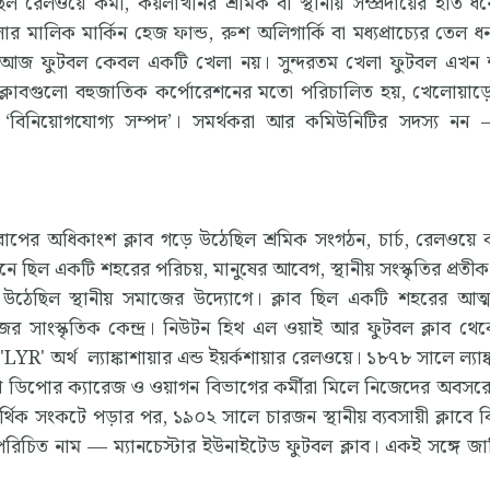
 রেলওয়ে কর্মী, কয়লাখনির শ্রমিক বা স্থানীয় সম্প্রদায়ের হাত ধ
 মালিক মার্কিন হেজ ফান্ড, রুশ অলিগার্কি বা মধ্যপ্রাচ্যের তেল ধ
পে। আজ ফুটবল কেবল একটি খেলা নয়। সুন্দরতম খেলা ফুটবল এখন
ানে ক্লাবগুলো বহুজাতিক কর্পোরেশনের মতো পরিচালিত হয়, খেলোয়া
ন্ড’ও ‘বিনিয়োগযোগ্য সম্পদ’। সমর্থকরা আর কমিউনিটির সদস্য নন 
োপের অধিকাংশ ক্লাব গড়ে উঠেছিল শ্রমিক সংগঠন, চার্চ, রেলওয়ে কর
 মানে ছিল একটি শহরের পরিচয়, মানুষের আবেগ, স্থানীয় সংস্কৃতির প্রতী
েছিল স্থানীয় সমাজের উদ্যোগে। ক্লাব ছিল একটি শহরের আত্ম
াজের সাংস্কৃতিক কেন্দ্র। নিউটন হিথ এল ওয়াই আর ফুটবল ক্লাব থে
 'LYR' অর্থ ল্যাঙ্কাশায়ার এন্ড ইয়র্কশায়ার রেলওয়ে। ১৮৭৮ সালে ল্যাঙ
হিথ ডিপোর ক্যারেজ ও ওয়াগন বিভাগের কর্মীরা মিলে নিজেদের অবসর
র্থিক সংকটে পড়ার পর, ১৯০২ সালে চারজন স্থানীয় ব্যবসায়ী ক্লাবে 
চিত নাম — ম্যানচেস্টার ইউনাইটেড ফুটবল ক্লাব। একই সঙ্গে জার