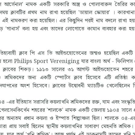
়্যাল আর্সেনাল' নামক একটি সরকারি অস্ত্র ও গোলাবারুদ তৈরির ক
সময় ক্লাবটির প্রথম নাম রাখা হয়েছিল 'ডায়াল স্কোয়ার' । কারখানার
ই এই নামকরণ করা হয়েছিল। এর কিছুদিন পরই নাম বদলে রাখা হয় 
ড়ে 'গানার্স' বলা হয় এবং তাদের লোগোতে কামান ব্যবহার করা হয়
িহ্যবাহী ক্লাব পি এস ভি আইন্ডহোভেনের জন্মও হয়েছিল একটি 
ম হলো Philips Sport Vereniging যার বাংলা অর্থ - ফিলিপস স
এই ক্লাবের শিকড়। ১৯১৩ সালের ৩১ আগস্ট আইন্ডহোভেন শহরে ব
 শ্রমিকদের জন্য একটি স্পোর্টস ক্লাব হিসেবে এটি প্রতিষ্ঠা 
্তি উদযাপনের অংশ হিসেবে। ক্লাবের উদ্বোধনী ম্যাচটিও খেলেছিলেন
 ০৪ -এর ইতিহাস সরাসরি কয়লাখনি শ্রমিকদের রক্ত, ঘাম এবং সংস্কৃত
ের গেলসেনকির্খেন শহরের 'শালকে' নামক একটি জেলায় ১৯০৪ সালে প্র
 অন্যতম প্রধান কয়লা ও ইস্পাত শিল্পাঞ্চল ছিল। শালকে ০৪-এ
রা প্রায় সবাই ছিলেন স্থানীয় কয়লাখনির সাধারণ মেহনতি শ্রমিক
, যার অর্থ 'খনি শ্রমিক'। আজ পর্যন্ত এই ডাকনামটি তাদের খনি সং