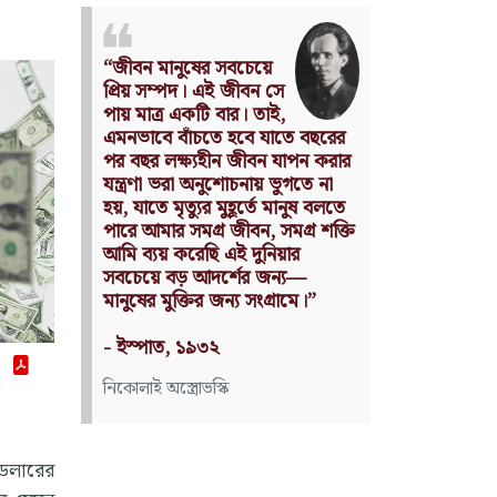
Nothing can have value
without being an object of
utility.
Source: Das Kapital
(Volume I, Chapter 1)
কার্ল মার্কস
 ডলারের