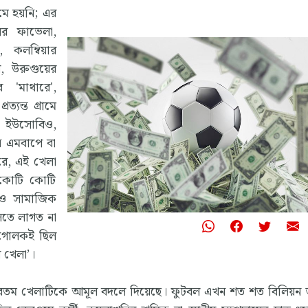
ুমে হয়নি; এর
লের ফাভেলা,
, কলম্বিয়ার
ির, উরুগুয়ের
 'মাথারে',
্যন্ত গ্রামে
ে, ইউসোবিও,
ান এমবাপে বা
রে, এই খেলা
 কোটি কোটি
ব ও সামাজিক
লতে লাগত না
 গোলকই ছিল
র খেলা’।
 সুন্দরতম খেলাটিকে আমূল বদলে দিয়েছে। ফুটবল এখন শত শত বিলিয়ন