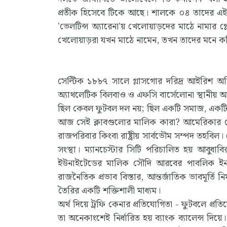
প্রতীক হিসেবে টিকে আছে। শালকে ০৪ তাদের এই 
'ভেলটিন্স অ্যারেনা'য় খেলোয়াড়দের মাঠে নামার প
খেলোয়াড়রা যখন মাঠে নামেন, তখন তাদের মনে করিয়
সেল্টিক ১৮৮৭ সালে গ্লাসগোর দরিদ্র আইরিশ অভিবা
অ্যাথলেটিক বিলবাও ও এফসি বার্সেলোনা স্থানীয় আ
ছিল কেবল ফুটবল দল নয়; ছিল একটি সমাজ, একটি ই
আজ সেই ক্লাবগুলোর মালিক কারা? আমেরিকার হেজ ফা
রাজপরিবার কিংবা রাষ্ট্রীয় সার্বভৌম সম্পদ তহবিল।
সংস্থা। ম্যানচেস্টার সিটি পরিচালিত হয় আবুধাবি
ইউনাইটেডের মালিক সৌদি আরবের পাবলিক ইনভে
রাজনৈতিক প্রভাব বিস্তার, আন্তর্জাতিক ভাবমূর্তি নি
তৈরির একটি শক্তিশালী মাধ্যম।
অর্থ দিয়ে ট্রফি কেনার প্রতিযোগিতা - ফুটবলে প্রত
তা অনেকাংশেই নির্ধারিত হয় ব্যাংক ব্যালেন্স দিয়