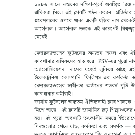
১৮৮৬ সালে লন্ডনের দক্ষিণ-পূর্বে অবস্থিত 'রয
শ্রমিকরা মিলে এই ক্লাবটি গঠন করেন। প্রতিষ্ঠার 
প্রবেশদ্বারের ওপরে থাকা একটি ঘড়ির নাম থেকে
আর্সেনাল'। আর্সেনাল দলকে এই কারণেই বিশ্বজু
মেনেই।
নেদারল্যান্ডসের ফুটবলের অন্যতম সফল এবং ঐত
কারখানার শ্রমিকদের হাত ধরে। PSV-এর পুরো না
অ্যাসোসিয়েশন। নামের মধ্যেই লুকিয়ে আছে 
ইলেকট্রনিক্স কোম্পানি ফিলিপস-এর কর্মকর্তা ও
নেদারল্যান্ডসের স্বাধীনতা অর্জনের শতবর্ষ পূর
কারখানার কর্মীরাই।
জার্মান ফুটবলের অন্যতম ঐতিহ্যবাহী ক্লাব শালকে
মিশে আছে। এই ক্লাবটি জার্মানির রূঢ় শিল্পাঞ্চল
হয়। এই পুরো অঞ্চলটি তৎকালীন সময়ে ইউরোপের
দিনগুলোর খেলোয়াড়, কর্মকর্তা এবং সমর্থক — তা
দলকে জার্মানিতে ভালোবেসে 'ডি কনাপেন' বলা হয়