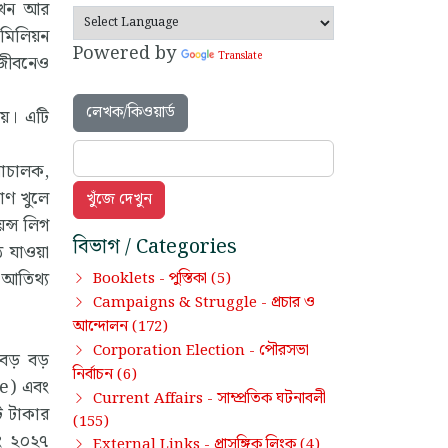
এখন আর
 মিলিয়ন
Powered by
Translate
জীবনেও
লেখক/কিওয়ার্ড
েয়। এটি
শাচালক,
াণ খুলে
ন্স লিগ
বিভাগ / Categories
ে যাওয়া
ও আতিথ্য
পুস্তিকা
Booklets -
(5)
প্রচার ও
Campaigns & Struggle -
আন্দোলন
(172)
পৌরসভা
Corporation Election -
র বড় বড়
নির্বাচন
(6)
Zee) এবং
সাম্প্রতিক ঘটনাবলী
Current Affairs -
ি টাকার
(155)
বং ২০২৭
প্রাসঙ্গিক লিংক
External Links -
(4)