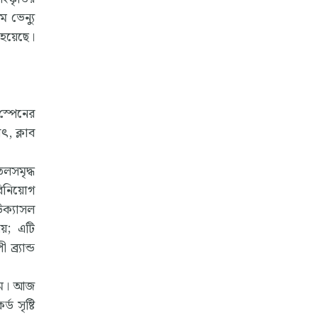
 ভেন্যু
 হয়েছে।
স্পেনের
, ক্লাব
লসমৃদ্ধ
বিনিয়োগ
উক্যাসল
য়; এটি
্র্যান্ড
যমে। আজ
 সৃষ্টি