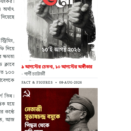
 ভয়ংকর।
অর্থাৎ
 দিয়েছে
্রিমিং,
রফি দিয়ে
 ক্ষমতা
 ক্লাবে
৯ আগস্টের চেতনা, ১০ আগস্টের অঙ্গীকার
াতে ১০০
- গার্গী চ্যাটার্জী
 আবেগকে
FACT & FIGURES
•
08-AUG-2026
 ভিন্ন।
তিক হয়ে
র কণ্ঠে
াত, আজ