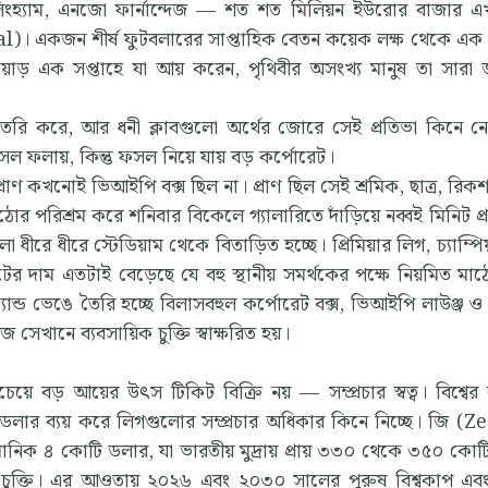
িংহ্যাম, এনজো ফার্নান্দেজ — শত শত মিলিয়ন ইউরোর বাজার 
mal)। একজন শীর্ষ ফুটবলারের সাপ্তাহিক বেতন কয়েক লক্ষ থেকে এক
াড় এক সপ্তাহে যা আয় করেন, পৃথিবীর অসংখ্য মানুষ তা সারা 
ৈরি করে, আর ধনী ক্লাবগুলো অর্থের জোরে সেই প্রতিভা কিনে ন
ল ফলায়, কিন্তু ফসল নিয়ে যায় বড় কর্পোরেট।
্রাণ কখনোই ভিআইপি বক্স ছিল না। প্রাণ ছিল সেই শ্রমিক, ছাত্র, রিক
র পরিশ্রম করে শনিবার বিকেলে গ্যালারিতে দাঁড়িয়ে নব্বই মিনিট প্র
রে ধীরে স্টেডিয়াম থেকে বিতাড়িত হচ্ছে। প্রিমিয়ার লিগ, চ্যাম্পিয়
িটের দাম এতটাই বেড়েছে যে বহু স্থানীয় সমর্থকের পক্ষে নিয়মিত মাঠ
্ট্যান্ড ভেঙে তৈরি হচ্ছে বিলাসবহুল কর্পোরেট বক্স, ভিআইপি লাউঞ্জ 
 সেখানে ব্যবসায়িক চুক্তি স্বাক্ষরিত হয়।
চেয়ে বড় আয়ের উৎস টিকিট বিক্রি নয় — সম্প্রচার স্বত্ব। বিশ্বে
বিলিয়ন ডলার ব্যয় করে লিগগুলোর সম্প্রচার অধিকার কিনে নিচ্ছে। জি (
নুমানিক ৪ কোটি ডলার, যা ভারতীয় মুদ্রায় প্রায় ৩৩০ থেকে ৩৫০ কোট
র চুক্তি। এর আওতায় ২০২৬ এবং ২০৩০ সালের পুরুষ বিশ্বকাপ এ