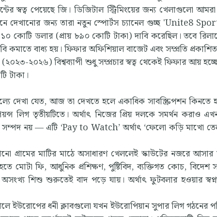
ন্টের স্বত্ব পেয়েছে জি। ডিজিটাল স্ট্রিমিংয়ের জন্য খেলাগুলো আমর
শনে দেখানোর জন্য তারা নতুন স্পোর্টস চ্যানেল গুচ্ছ 'Unite8 Sport
 ১০ কোটি ডলার (প্রায় ৮৯০ কোটি টাকা) দাবি করেছিল। তবে রিলায়
দাবি কমাতে বাধ্য হয়। ফিফার অফিশিয়াল বাজেট এবং সম্প্রতি প্রকাশিত
২০২৩-২০২৬) বিশ্বব্যাপী শুধু সম্প্রচার স্বত্ব থেকেই ফিফার আয় হচ্ছে
োটি টাকা।
্যে দেখা যেত, আজ তা দেখতে হলে একাধিক সাবস্ক্রিপশন কিনতে
্পিয়ন্স লিগ তৃতীয়টিতে। অর্থাৎ নিজের প্রিয় দলকে সমর্থন করাও এ
িক সম্পদ নয় — এটি ‘Pay to Watch’ অর্থাৎ ‘ফেলো কড়ি মাখো তেল’
নো গ্রামের মাটির মাঠে অসাধারণ খেললেই স্কাউটের নজরে আসার স
হতে মোটা ফি, আধুনিক প্রশিক্ষণ, পুষ্টিবিদ, ব্যক্তিগত কোচ, বিদে
ান অসংখ্য শিশু শুরুতেই বাদ পড়ে যায়। অর্থাৎ ফুটবলার হওয়ার স্ব
 সালে ইউরোপের ধনী ক্লাবগুলো যখন ইউরোপিয়ান সুপার লিগ গঠনের পর