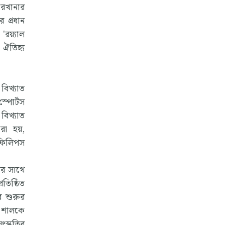
ারখানার
 প্রধান
'রয়্যাল
 ঐতিহ্য
বিখ্যাত
্পোর্টস
িখ্যাত
করা হয়,
 ফিলিপস
ির সাথে
তিষ্ঠিত
র শুরুর
। শালকে
স্কৃতির