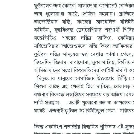
ফুটবলের জন্ম কোনো প্রাসাদে বা কর্পোরেট বোর্ডর
জন্ম ধুলোমাখা মাঠে, শ্রমিক মহল্লায়। ব্রাজি
আর্জেন্টিনার বস্তি, ফ্রান্সের অবহেলিত বঁলিইউ
কমিউনা, যুদ্ধবিধ্বস্ত ক্রোয়েশিয়ার শরণার্থী শিব
মন্তেভিডিও শহরের দরিদ্র 'বারিও', কেনিয়ার
নাইজেরিয়ার 'আজেগুনলে' বস্তি কিংবা আফ্রিকার প্রত
ফুটবল দরিদ্র মানুষের স্বপ্ন দেখার ভাষা। পেল
জিনেদিন জিদান, মারাদোনা, লুকা মাদ্রিচ, কিলিয়
সাদিও মানের মতো কিংবদন্তিদের কাহিনী প্রমাণ ক
নিচুতলার মানুষের সামাজিক উত্তরণের সিঁড়ি।
শিশুর কাছে এই খেলাই ছিল দারিদ্র্য, বেকারত্
বঞ্চনার বিরুদ্ধে লড়াইয়ের সবচেয়ে বড় আশ্রয়। খে
দামি সরঞ্জাম — একটি পুরোনো বল বা কাপড়ের
যথেষ্ট। এজন্যই ফুটবল ‘দ্য বিউটিফুল গেম’- ‘গরিবে
কিন্তু একবিংশ শতাব্দীর বিশ্বায়িত পুঁজিবাদ এই