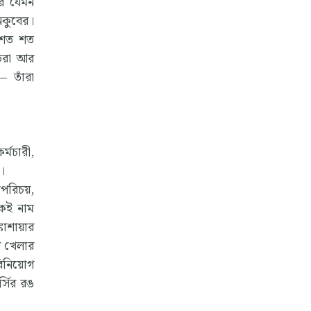
রে যেমন
নকুবের।
 শত শত
ড়েরা আর
— তাঁরা
্মচারী,
ক।
পরিচয়,
কেই নাম
্কাশায়ার
ে খেলার
বিনিয়োগ
্সির রঙ