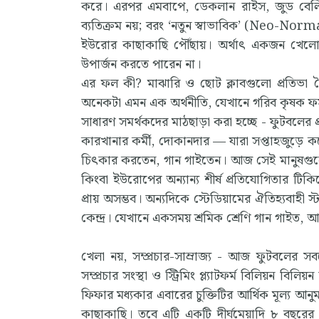
করে। এরপর এমবাপে, ডেকলান রাইস, জুড বেল
ব্যতিক্রম নয়; বরং ‘নতুন স্বাভাবিক’ (Neo-Nor
ইউরোর কাছাকাছি পৌঁছায়। অর্থাৎ একজন খেলোয়
উপার্জন করতে পারেন না।
এর ফল কী? মাঝারি ও ছোট ক্লাবগুলো প্রতিভা ত
অনেকটা এমন এক অর্থনীতি, যেখানে গরিব কৃষক ফস
সাধারণ সমর্থকদের মাঠছাড়া করা হচ্ছে - ফুটবলের প
কারখানার কর্মী, দোকানদার — যারা সপ্তাহজুড়ে কঠো
চিৎকার করতেন, গান গাইতেন। আজ সেই মানুষগুলো ধী
কিংবা ইউরোপের অন্যান্য শীর্ষ প্রতিযোগিতার টিক
প্রায় অসম্ভব। অন্যদিকে স্টেডিয়ামের ঐতিহ্যবাহী স
কেন্দ্র। যেখানে একসময় শ্রমিক শ্রেণি গান গাইত, আজ
খেলা নয়, সম্প্রচার-সাম্রাজ্য - আজ ফুটবলের সব
সম্প্রচার সংস্থা ও স্ট্রিমিং প্ল্যাটফর্ম বিলিয়ন 
ফিফার মধ্যকার এবারের চুক্তিটির আর্থিক মূল্য আ
কাছাকাছি। তবে এটি একটি দীর্ঘমেয়াদি ৮ বছরে