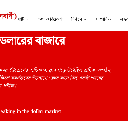
পার্টি
তথ্য ও বিশ্লেষণ
নির্বাচন
সাম্প্রতিক
আন্তর
ে ডলারের বাজারে
 একসময় ইউরোপের অধিকাংশ ক্লাব গড়ে উঠেছিল শ্রমিক সংগঠন,
দায় কিংবা সমর্থকদের উদ্যোগে। ক্লাব মানে ছিল একটি শহরের
র প্রতীক।
eaking in the dollar market