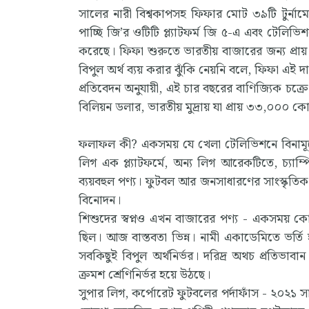
সালের নারী বিশ্বকাপসহ ফিফার মোট ৩৯টি টুর্নামে
পাচ্ছি জি’র ওটিটি প্ল্যাটফর্ম জি ৫-এ এবং টেলিভি
করেছে। ফিফা শুরুতে ভারতীয় বাজারের জন্য প্রায়
বিপুল অর্থ ব্যয় করার ঝুঁকি নেয়নি বলে, ফিফা এই 
প্রতিবেদন অনুযায়ী, এই চার বছরের বাণিজ্যিক চক্রে (
বিলিয়ন ডলার, ভারতীয় মুদ্রায় যা প্রায় ৩৩,০০০ ক
ফলাফল কী? একসময় যে খেলা টেলিভিশনে বিনামূল
লিগ এক প্ল্যাটফর্মে, অন্য লিগ আরেকটিতে, চ্যাম
ব্যয়বহুল পণ্য। ফুটবল আর জনসাধারণের সাংস্কৃত
বিনোদন।
শিশুদের স্বপ্নও এখন বাজারের পণ্য - একসময় কো
ছিল। আজ বাস্তবতা ভিন্ন। নামী একাডেমিতে ভর্তি 
সবকিছুই বিপুল অর্থনির্ভর। দরিদ্র অথচ প্রতিভাব
ক্রমশ শ্রেণিনির্ভর হয়ে উঠছে।
সুপার লিগ, কর্পোরেট ফুটবলের পর্দাফাঁস - ২০২১