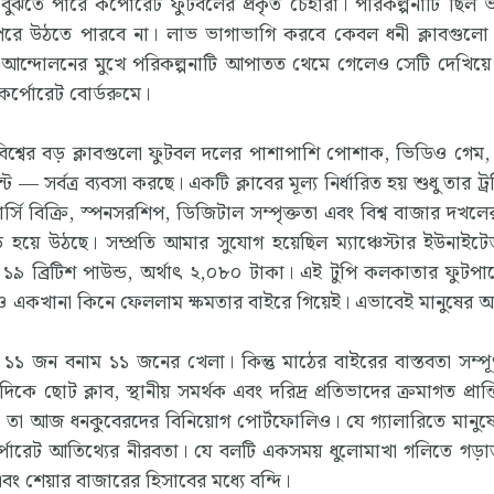
 বুঝতে পারে কর্পোরেট ফুটবলের প্রকৃত চেহারা। পরিকল্পনাটি ছিল
 উঠতে পারবে না। লাভ ভাগাভাগি করবে কেবল ধনী ক্লাবগুলো। 
রবল আন্দোলনের মুখে পরিকল্পনাটি আপাতত থেমে গেলেও সেটি দেখিয়ে
কর্পোরেট বোর্ডরুমে।
বিশ্বের বড় ক্লাবগুলো ফুটবল দলের পাশাপাশি পোশাক, ভিডিও গেম, স্ট
 — সর্বত্র ব্যবসা করছে। একটি ক্লাবের মূল্য নির্ধারিত হয় শুধু তার ট্
সি বিক্রি, স্পনসরশিপ, ডিজিটাল সম্পৃক্ততা এবং বিশ্ব বাজার দখলের
ড় হয়ে উঠছে। সম্প্রতি আমার সুযোগ হয়েছিল ম্যাঞ্চেস্টার ইউনাইটেড
 ১৯ ব্রিটিশ পাউন্ড, অর্থাৎ ২,০৮০ টাকা। এই টুপি কলকাতার ফুটপ
িও একখানা কিনে ফেললাম ক্ষমতার বাইরে গিয়েই। এভাবেই মানুষের
১ জন বনাম ১১ জনের খেলা। কিন্তু মাঠের বাইরের বাস্তবতা সম্পূর্ণ
 ছোট ক্লাব, স্থানীয় সমর্থক এবং দরিদ্র প্রতিভাদের ক্রমাগত প্রান্
, তা আজ ধনকুবেরদের বিনিয়োগ পোর্টফোলিও। যে গ্যালারিতে মানুষে
পোরেট আতিথ্যের নীরবতা। যে বলটি একসময় ধুলোমাখা গলিতে গড়
এবং শেয়ার বাজারের হিসাবের মধ্যে বন্দি।