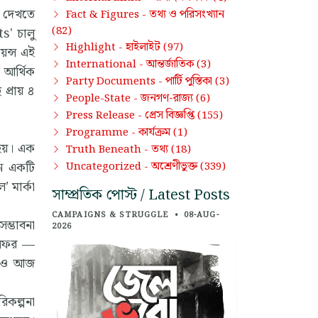
া দেখতে
তথ্য ও পরিসংখ্যান
Fact & Figures -
(82)
s' চালু
হাইলাইট
Highlight -
(97)
েন্স এই
আন্তর্জাতিক
International -
(3)
 আর্থিক
পার্টি পুস্তিকা
Party Documents -
(3)
 প্রায় ৪
জনগণ-রাজ্য
People-State -
(6)
প্রেস বিজ্ঞপ্তি
Press Release -
(155)
কার্যক্রম
Programme -
(1)
 হয়। এক
তথ্য
Truth Beneath -
(18)
খন একটি
অশ্রেণীভুক্ত
Uncategorized -
(339)
 মার্কা
সাম্প্রতিক পোস্ট / Latest Posts
CAMPAIGNS & STRUGGLE
•
08-AUG-
ম্ভাবনা
2026
শ সফর —
প্নও আজ
িকল্পনা