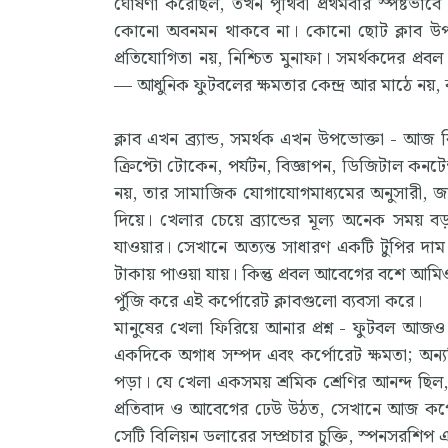
ঘোষণা করেছিল, তখন পৃথিবী প্রথমবার স্পষ্টভাবে
কোনো অবনমন থাকবে না। কোনো ছোট ক্লাব উপরে
প্রতিযোগিতা নয়, নিশ্চিত মুনাফা। সমর্থকদের প্
— আধুনিক ফুটবলের ক্ষমতার কেন্দ্র আর মাঠে নয়, 
ক্লাব এখন ব্র্যান্ড, সমর্থক এখন উপভোক্তা - আজ 
ক্রিপ্টো টোকেন, পর্যটন, বিজ্ঞাপন, ডিজিটাল কনটেন্ট
নয়, তার সামাজিক যোগাযোগমাধ্যমের অনুসারী, জার্
দিয়ে। খেলার চেয়ে ব্র্যান্ডের মূল্য অনেক সময় ব
যাওয়ার। সেখানে অত্যন্ত সাধারণ একটি টুপির দাম
টাকায় পাওয়া যায়। কিন্তু প্রবল আবেগের বশে আম
পুঁজি করে এই কর্পোরেট ক্লাবগুলো ব্যবসা করে।
মানুষের খেলা ফিরিয়ে আনার প্রশ্ন - ফুটবল আজও ১
একদিকে অগাধ সম্পদ এবং কর্পোরেট ক্ষমতা; অন্যদিকে
পড়া। যে খেলা একসময় শ্রমিক শ্রেণির আনন্দ ছিল
প্রতিবাদ ও আবেগের ঢেউ উঠত, সেখানে আজ কর্
সেটি বিলিয়ন ডলারের সম্প্রচার চুক্তি, স্পনসরশিপ 