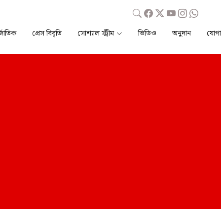
্জাতিক
প্রেস বিবৃতি
সোশ্যাল স্ট্রীম
ভিডিও
অনুদান
যোগ