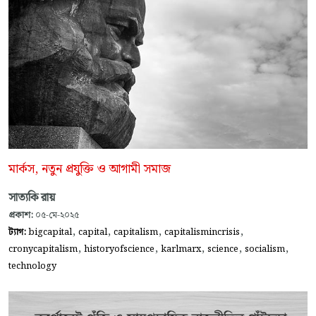
মার্কস, নতুন প্রযুক্তি ও আগামী সমাজ
সাত্যকি রায়
প্রকাশ:
০৫-মে-২০২৫
,
,
,
,
ট্যাগ:
bigcapital
capital
capitalism
capitalismincrisis
,
,
,
,
,
cronycapitalism
historyofscience
karlmarx
science
socialism
technology