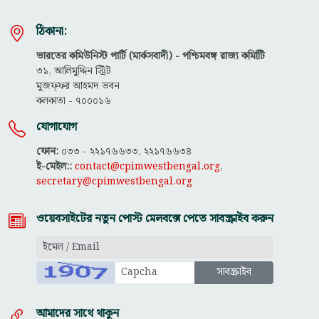
ঠিকানা:
ভারতের কমিউনিস্ট পার্টি (মার্কসবাদী) - পশ্চিমবঙ্গ রাজ্য কমিটিি
৩১, আলিমুদ্দিন স্ট্রিট
মুজফ্ফ‌র আহমদ ভবন
কলকাতা - ৭০০০১৬
যোগাযোগ
ফোন:
০৩৩ - ২২১৭৬৬৩৩, ২২১৭৬৬৩৪
ই-মেইল::
contact@cpimwestbengal.org
,
secretary@cpimwestbengal.org
ওয়েবসাইটের নতুন পোস্ট মেলবক্সে পেতে সাবস্ক্রাইব করুন
আমাদের সাথে থাকুন