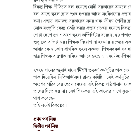
স্কুল মুখি করা যাবে।
বিকল্প শিক্ষা নীতিতে বলা হয়েছে মোদী সরকারের আমলে দে
বলা আছে স্কুলে ক্লাস শুরু হওয়ার আগে সংবিধানের প্রস
কথা। এছাড়া বামফ্রন্ট সরকারের সময় থাকা জীবন শৈলীর ক্লাস
লোক সংস্কৃতি কেন্দ্র তৈরি করার প্রস্তাব দেওয়া হয়েছে বিকল্
গোটা দেশে ৫৭ শতাংশ স্কুলে কম্পিউটার রয়েছে, ৫৪ শতাংশ
শুধু ড্রপ আউট নয়। শিক্ষক নিয়োগ না হওয়ায় রাজ্যের একা
আবার কোন কোন প্রাথমিক স্কুলে একজন শিক্ষককেই সব দায়ি
ছাত্র শিক্ষক অনুপাত নামিয়ে আনবে ১২:১ এ এবং উচ্চ-শিক্ষ
২০২২ সালের জুলাই মাসে
‘মিশন ৩৬০’
কর্মসূচির ডাক দেয়
ডাক দিয়েছিল সিপিআই(এম) রাজ্য কমিটি। সেই কর্মসূচির আও
অংশের পরিবারের ছেলে মেয়েরা এই বিকল্প পাঠশালায় লেখ
তাদের দিতে হয় না। যেই শিক্ষকরা এই কাজের সাথে যুক্ত
পাশ করেছেন।
তাই লড়াই বিকল্পের।
প্রথম পর্ব লিঙ্ক
দ্বিতীয় পর্ব লিঙ্ক