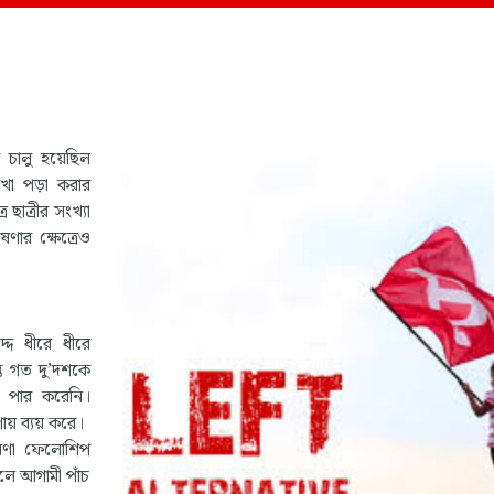
“জীবন মানুষের সবচেয়ে
প্রিয় সম্পদ। এই জীবন সে
পায় মাত্র একটি বার। তাই,
 চালু হয়েছিল
এমনভাবে বাঁচতে হবে যা
েখা পড়া করার
পর বছর লক্ষ্যহীন জীবন 
 ছাত্রীর সংখ্যা
যন্ত্রণা ভরা অনুশোচনায় ভ
ণার ক্ষেত্রেও
হয়, যাতে মৃত্যুর মুহূর্তে ম
পারে আমার সমগ্র জীবন, স
আমি ব্যয় করেছি এই দুনিয়
সবচেয়ে বড় আদর্শের জন
মানুষের মুক্তির জন্য সংগ্র
দ ধীরে ধীরে
্তু গত দু’দশকে
- ইস্পাত, ১৯৩২
 পার করেনি।
নিকোলাই অস্ত্রোভস্কি
় ব্যয় করে।
বেষণা ফেলোশিপ
ফলে আগামী পাঁচ