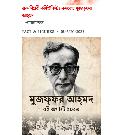
এক বিপ্লবী কমিউনিস্টঃ কমরেড মুজফ্‌ফর
আহ্‌মদ
- ওয়েবডেস্ক
FACT & FIGURES
•
05-AUG-2026