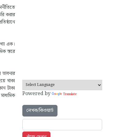
ষানীতিতে
ৈরি করার
রতিষ্ঠানে
খ্যা এক।
িক স্তরে
টা ভাবনার
িয়ে থাকা
কোন টাকা
Powered by
মাধ্যমিক
Translate
লেখক/কিওয়ার্ড