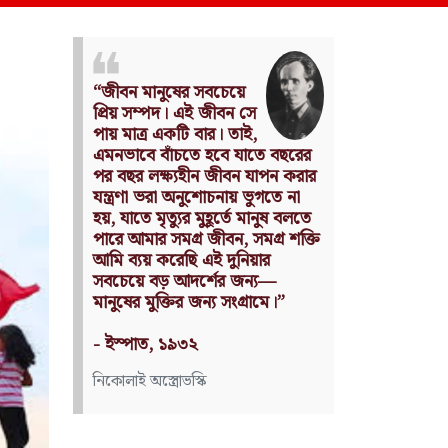
Nothing can have value
without being an object of
utility.
তে বছরের
Source: Das Kapital
যাপন করার
(Volume I, Chapter 1)
ুগতে না
ানুষ বলতে
কার্ল মার্কস
মগ্র শক্তি
ার
্য—
ামে।”