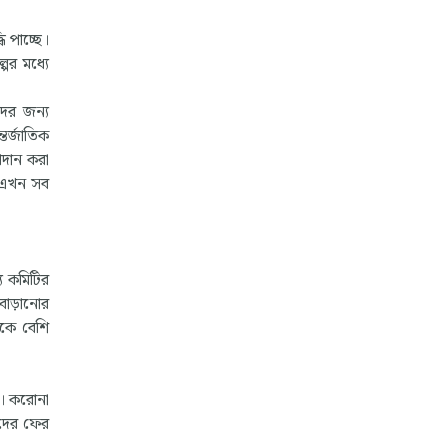
ি পাচ্ছে।
ের মধ্যে
দের জন্য
তর্জাতিক
রদান করা
ল। এখন সব
য কমিটির
দ বাড়ানোর
েকে বেশি
য়। করোনা
েদের ফের