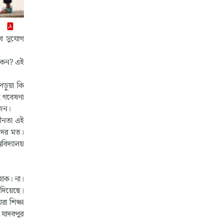
বে সুযোগ
 কেন? এই
ড়ুয়া কি
ু গবেষণা
য়োজন।
ধীনতা এই
াদের মত।
ববিদ্যালয়
হোক। না।
 দিয়েছে।
রা শিক্ষা
 যাদবপুর