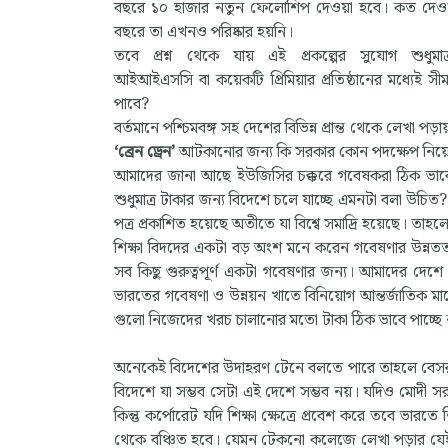
বছরে ১০ হাজার নতুন ফেলোশিপ দেওয়া হবে। কত দেও
বছরে তা এখনও পরিষ্কার হয়নি।
তবে প্রশ্ন থেকে যায় এই প্রকল্পের সুযোগ শুধুম
আইআইএসসি বা কয়েকটি প্রিমিয়ার প্রতিষ্ঠানের মধ্যেই সী
পাবে?
বর্তমানে পশ্চিমবঙ্গ সহ দেশের বিভিন্ন প্রান্ত থেকে লেখ
‘ব্রেন ড্রেন’
আটকানোর জন্য কি সরকার কোন পদক্ষেপ নিয়ে
আমাদের জানা আছে ইউজিসির চক্করে গবেষকরা ঠিক ভাব
শুধুমাত্র টাকার জন্য বিদেশে চলে যাচ্ছে এমনটা বলা উচি
পত্র প্রকাশিত হয়েছে অতীতে যা বিশ্বে সমাদ্রি হয়েছে। ত
শিক্ষা বিদদের একটা বড় অংশ মনে করেন গবেষণার উন্নততর সু
সব কিছু গুরুত্বপূর্ণ একটা গবেষণার জন্য। আমাদের দে
ভারতের গবেষণা ও উন্নয়ন খাতে বিনিয়োগ আন্তর্জাতিক মানের
গুলো নিজেদের খরচ চালানোর মতো টাকা ঠিক ভাবে পাচ্ছে
অনেকেই বিদেশের উদাহরণ টেনে বলতে পারে তাহলে বেসরকারি
বিদেশে যা সম্ভব সেটা এই দেশে সম্ভব নয়। যদিও মোদী সরকা
কিন্তু কর্পোরেট যদি শিক্ষা ক্ষেত্রে প্রবেশ করে তবে ভারত
থেকে বঞ্চিত হবে। যেমন টেকনো কলেজে লেখা পড়ার যেই খর