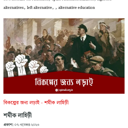
,
,
,
alternatives
left alternative
alternative education
বিকল্পের জন্য লড়াই - শমীক লাহিড়ী
শমীক লাহিড়ী
প্রকাশ:
০৭-নভেম্বর-২০২৩