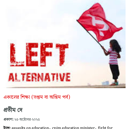
একালের শিক্ষা (সপ্তম বা অন্তিম পর্ব)
প্রতীম দে
প্রকাশ:
২৫-অক্টোবর-২০২৫
,
,
ট্যাগ:
assaults on education
cpim education minister
fight for