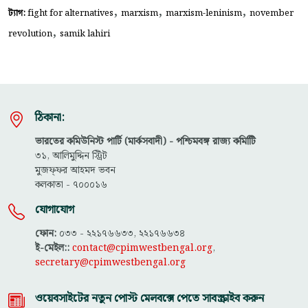
,
,
,
ট্যাগ:
fight for alternatives
marxism
marxism-leninism
november
,
revolution
samik lahiri
ঠিকানা:
ভারতের কমিউনিস্ট পার্টি (মার্কসবাদী) - পশ্চিমবঙ্গ রাজ্য কমিটিি
৩১, আলিমুদ্দিন স্ট্রিট
মুজফ্ফ‌র আহমদ ভবন
কলকাতা - ৭০০০১৬
যোগাযোগ
ফোন:
০৩৩ - ২২১৭৬৬৩৩, ২২১৭৬৬৩৪
ই-মেইল::
contact@cpimwestbengal.org
,
secretary@cpimwestbengal.org
ওয়েবসাইটের নতুন পোস্ট মেলবক্সে পেতে সাবস্ক্রাইব করুন