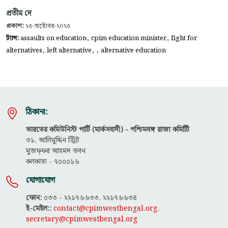
প্রতীম দে
প্রকাশ:
২৫-অক্টোবর-২০২৫
,
,
ট্যাগ:
assaults on education
cpim education minister
fight for
,
,
,
alternatives
left alternative
alternative education
ঠিকানা:
ভারতের কমিউনিস্ট পার্টি (মার্কসবাদী) - পশ্চিমবঙ্গ রাজ্য কমিটিি
৩১, আলিমুদ্দিন স্ট্রিট
মুজফ্ফ‌র আহমদ ভবন
কলকাতা - ৭০০০১৬
যোগাযোগ
ফোন:
০৩৩ - ২২১৭৬৬৩৩, ২২১৭৬৬৩৪
ই-মেইল::
contact@cpimwestbengal.org
,
secretary@cpimwestbengal.org