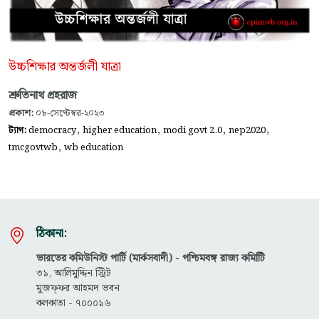
উচ্চশিক্ষার অন্তর্জলী যাত্রা
শ্রুতিনাথ প্রহরাজ
প্রকাশ:
০৮-সেপ্টেম্বর-২০২৩
,
,
,
,
ট্যাগ:
democracy
higher education
modi govt 2.0
nep2020
,
tmcgovtwb
wb education
ঠিকানা:
ভারতের কমিউনিস্ট পার্টি (মার্কসবাদী) - পশ্চিমবঙ্গ রাজ্য কমিটিি
৩১, আলিমুদ্দিন স্ট্রিট
মুজফ্ফ‌র আহমদ ভবন
কলকাতা - ৭০০০১৬