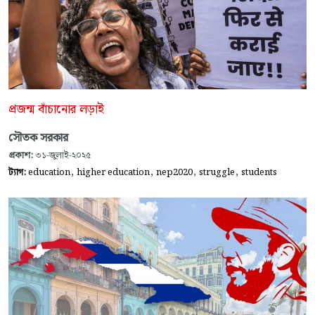
প্রজন্ম বাঁচানোর লড়াই
সৌতক সরকার
প্রকাশ:
৩১-জুলাই-২০২৫
,
,
,
,
ট্যাগ:
education
higher education
nep2020
struggle
students