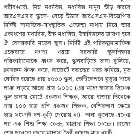
গরীবগুর্বো, নিম্ন মধ্যবিত্ত, মধ্যবিত্ত মানুষ ভীড় করবে
আরএসএস'র স্কুলে- বেড়ে উঠবে আরএসএস-বিজেপি'র
নির্দিষ্ট সামাজিক-সাংস্কৃতিক এজেন্ডা মাথায় নিয়ে আর
একাংশের মধ্যবিত্ত, উচ্চ মধ্যবিত্ত, উচ্চবিত্তদের জায়গা হবে
ঐ বেসরকারি মডেল স্কুল। নির্দিষ্ট এই পরিকল্পনামাফিক
একেবারে নগণ্য খরচে সরকারি স্কুলশিক্ষার
পরিকাঠামোকে ধ্বংস করে, স্কুলবাড়িতে তালা ঝুলিয়ে,
ক্লাসরুম ফাঁকা করে, বাজেটে বরাদ্দের খরচ কমিয়ে, মৃত
ঘোষিত হয়েছে প্রায় ৮৫০০ স্কুল, ভেন্টিলেশনে মৃত্যুর সাথে
পাঞ্জা লড়ছে আরো প্রায় ৬০০০ (এর মধ্যে হাজার তিনেক
স্কুল চালায় মোটে একজন শিক্ষক, আরো হাজার তিনেকে
প্রায় ১০০ ছাত্র প্রতি একজন শিক্ষক, বেশিরভাগ ক্ষেত্রে
ছাত্র সংখ্যাই দশ-কুড়ি পেরোয় না)। তালা ঝুলেছে একের
পর এক শিশু শিক্ষা কেন্দ্র, মাদ্রাসা শিক্ষা কেন্দ্রে। রাজ্যে
শেষ পনেরো বছরে মাদ্রাসা তৈরী হয়েছে মাত্র নয়টি।