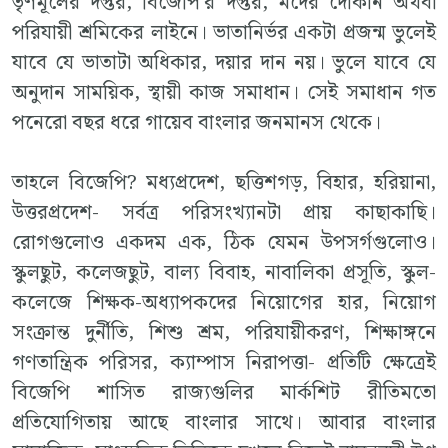
তৃণমূলের দপ্তর, বিজেপি'র দপ্তর, মদের দোকান অথবা
পরিযায়ী শ্রমিকের লাইনে। ভাতানির্ভর একটা প্রজন্ম ভুলেই
যাবে যে ভাতাটা অধিকার, দয়ার দান নয়। ভুলে যাবে যে
অনুদান সাময়িক, স্থায়ী কাজ সমাধান। সেই সমাধান গত
পনেরো বছর ধরে গায়েব বাংলার জনমানস থেকে।
তাহলে বিজেপি? মধ্যপ্রদেশ, ছত্তিশগড়, বিহার, হরিয়ানা,
উত্তরপ্রদেশ- সর্বত্র পরিসংখ্যানটা প্রায় কাছাকাছি।
রোগগুলোও একদম এক, ঠিক যেমন উপসর্গগুলোও।
স্কুলছুট, কলেজছুট, বাল্য বিবাহ, নাবালিকা প্রসূতি, স্কুল-
কলেজে শিক্ষক-অধ্যাপকদের নিয়োগের হার, নিয়োগ
সংক্রান্ত দুর্নীতি, শিশু শ্রম, পরিযায়ীকরণ, শিক্ষাঙ্গনে
গণতান্ত্রিক পরিসর, ক্যাম্পাস নিরাপত্তা- প্রতিটি ক্ষেত্রেই
বিজেপি শাসিত রাজ্যগুলির মার্কশিট রীতিমতো
প্রতিযোগিতায় আছে বাংলার সাথে। আবার বাংলার