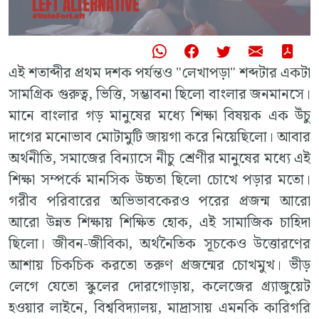
এই শতাব্দীর প্রথম দশক পর্যন্তও "লেখাপড়া" শব্দটার একটা
সামগ্রিক গুরুত্ব, ভিত্তি, সম্ভাবনা ছিলো বাংলার জনমানসে।
মানে বাংলার গড় মানুষের মধ্যে শিক্ষা বিষয়ক এক উঁচু
দাগের মনোভাব মোটামুটি জায়গা করে নিয়েছিলো। আবার
অর্থনীতি, সমাজের বিন্যাসে নীচু শ্রেণীর মানুষের মধ্যে এই
শিক্ষা সম্পর্কে মানসিক উচ্চতা ছিলো চোখে পড়ার মতো।
গরীব পরিবারের অভিভাবকেরও পরের প্রজন্ম আরো
আরো উন্নত শিক্ষায় শিক্ষিত হোক, এই সামাজিক চাহিদা
ছিলো। জীবন-জীবিকা, অর্থনৈতিক সূচকেও উত্তোরণের
আশায় চিকচিক করতো তরুণ প্রজন্মের চোখমুখ। ভীড়
লেগে যেতো স্কুলের দোরগোড়ায়, কলেজের গ্র্যাজুয়েট
হওয়ার লাইনে, বিশ্ববিদ্যালয়, মাদ্রাসায় এমনকি কারিগরি