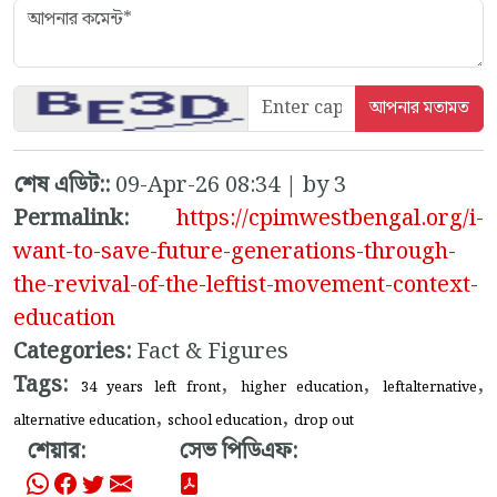
শেষ এডিট::
09-Apr-26 08:34 | by 3
Permalink:
https://cpimwestbengal.org/i-
want-to-save-future-generations-through-
the-revival-of-the-leftist-movement-context-
education
Categories:
Fact & Figures
Tags:
,
,
,
34 years left front
higher education
leftalternative
,
,
alternative education
school education
drop out
শেয়ার:
সেভ পিডিএফ: