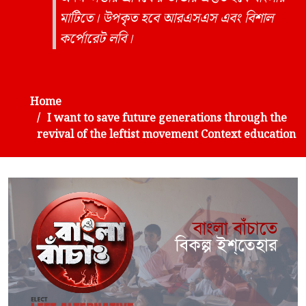
মাটিতে। উপকৃত হবে আরএসএস এবং বিশাল
কর্পোরেট লবি।
Home
I want to save future generations through the
revival of the leftist movement Context education