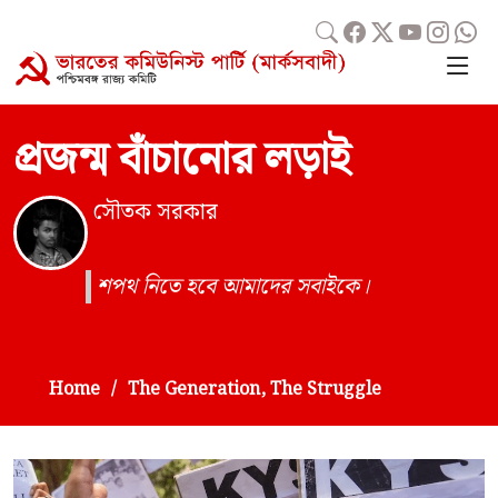
প্রজন্ম বাঁচানোর লড়াই
সৌতক সরকার
শপথ নিতে হবে আমাদের সবাইকে।
Home
The Generation, The Struggle