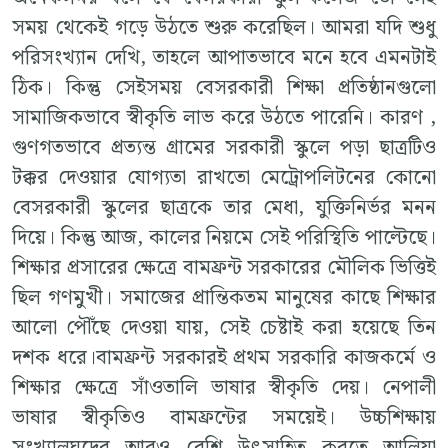
সময় থেকেই গড়ে উঠতে শুরু করেছিল। আমরা যদি শুধু
পরিসংখ্যান দেখি, তাহলে আপাতভাবে মনে হবে এমনটাই
ঠিক। কিন্তু সেইসময় বেসরকারী শিক্ষা প্রতিষ্ঠানগুলো
সামাজিকভাবে স্বীকৃতি লাভ করে উঠতে পারেনি। কারণ ,
গুণগতভাবে প্রত্যন্ত গ্রামের সরকারী স্কুলে পড়া ছাত্রটিও
টক্কর দেওয়ার যোগ্যতা রাখতো মেট্রোপলিটনের কোনো
বেসরকারী স্কুলের ছাত্রকে তার মেধা, যুক্তিনির্ভর মনন
দিয়ে। কিন্তু আজ, কালের নিয়মে সেই পরিস্থিতি পাল্টেছে।
শিক্ষার প্রসারের ক্ষেত্রে বামফ্রন্ট সরকারের মৌলিক ভিত্তিই
ছিল গণমুখী। সমাজের প্রান্তিকতম মানুষের কাছে শিক্ষার
আলো পৌঁছে দেওয়া যায়, সেই চেষ্টাই করা হয়েছে তিন
দশক ধরে।বামফ্রন্ট সরকারই প্রথম সরকারি কাজকর্মে ও
শিক্ষার ক্ষেত্রে সাঁওতালি ভাষার স্বীকৃতি দেয়। নেপালী
ভাষার স্বীকৃতিও বামফ্রন্টের সময়েই। উচ্চশিক্ষায়
সংখ্যালঘুদের আরও বেশি উৎসাহিত করতে আলিয়া