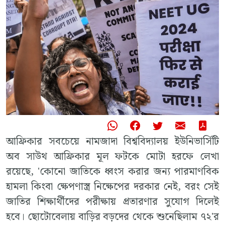
আফ্রিকার সবচেয়ে নামজাদা বিশ্ববিদ্যালয় ইউনিভার্সিটি
অব সাউথ আফ্রিকার মূল ফটকে মোটা হরফে লেখা
রয়েছে, 'কোনো জাতিকে ধ্বংস করার জন্য পারমাণবিক
হামলা কিংবা ক্ষেপণাস্ত্র নিক্ষেপের দরকার নেই, বরং সেই
জাতির শিক্ষার্থীদের পরীক্ষায় প্রতারণার সুযোগ দিলেই
হবে। ছোটোবেলায় বাড়ির বড়দের থেকে শুনেছিলাম ৭২'র