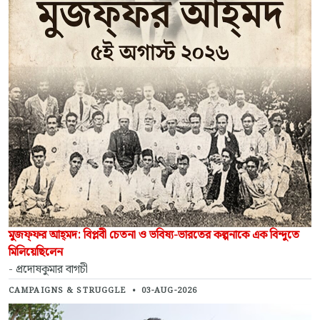
মুজফ্‌ফর আহ্‌মদ: বিপ্লবী চেতনা ও ভবিষ্য-ভারতের কল্পনাকে এক বিন্দুতে
মিলিয়েছিলেন
- প্রদোষকুমার বাগচী
CAMPAIGNS & STRUGGLE
•
03-AUG-2026