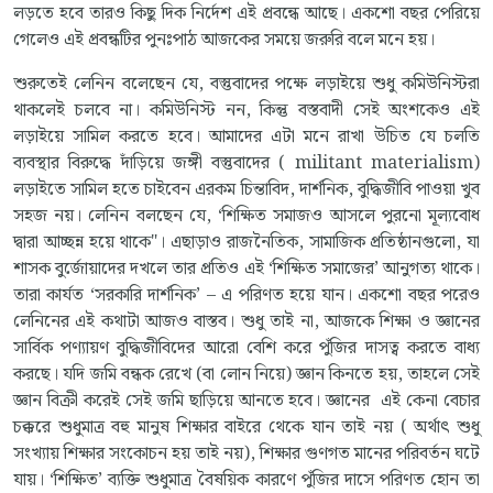
লড়তে হবে তারও কিছু দিক নির্দেশ এই প্রবন্ধে আছে। একশো বছর পেরিয়ে
গেলেও এই প্রবন্ধটির পুনঃপাঠ আজকের সময়ে জরুরি বলে মনে হয়।
শুরুতেই লেনিন বলেছেন যে, বস্তুবাদের পক্ষে লড়াইয়ে শুধু কমিউনিস্টরা
থাকলেই চলবে না। কমিউনিস্ট নন, কিন্তু বস্তবাদী সেই অংশকেও এই
লড়াইয়ে সামিল করতে হবে। আমাদের এটা মনে রাখা উচিত যে চলতি
ব্যবস্থার বিরুদ্ধে দাঁড়িয়ে জঙ্গী বস্তুবাদের ( militant materialism)
লড়াইতে সামিল হতে চাইবেন এরকম চিন্তাবিদ, দার্শনিক, বুদ্ধিজীবি পাওয়া খুব
সহজ নয়। লেনিন বলছেন যে, ‘শিক্ষিত সমাজও আসলে পুরনো মূল্যবোধ
দ্বারা আচ্ছন্ন হয়ে থাকে"। এছাড়াও রাজনৈতিক, সামাজিক প্রতিষ্ঠানগুলো, যা
শাসক বুর্জোয়াদের দখলে তার প্রতিও এই ‘শিক্ষিত সমাজের’ আনুগত্য থাকে।
তারা কার্যত ‘সরকারি দার্শনিক’ – এ পরিণত হয়ে যান। একশো বছর পরেও
লেনিনের এই কথাটা আজও বাস্তব। শুধু তাই না, আজকে শিক্ষা ও জ্ঞানের
সার্বিক পণ্যায়ণ বুদ্ধিজীবিদের আরো বেশি করে পুঁজির দাসত্ব করতে বাধ্য
করছে। যদি জমি বন্ধক রেখে (বা লোন নিয়ে) জ্ঞান কিনতে হয়, তাহলে সেই
জ্ঞান বিক্রী করেই সেই জমি ছাড়িয়ে আনতে হবে। জ্ঞানের এই কেনা বেচার
চক্করে শুধুমাত্র বহু মানুষ শিক্ষার বাইরে থেকে যান তাই নয় ( অর্থাৎ শুধু
সংখ্যায় শিক্ষার সংকোচন হয় তাই নয়), শিক্ষার গুণগত মানের পরিবর্তন ঘটে
যায়। ‘শিক্ষিত’ ব্যক্তি শুধুমাত্র বৈষয়িক কারণে পুঁজির দাসে পরিণত হোন তা