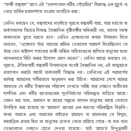
“জঙ্গী বস্তুবাদ” মানে এই “ফ্যাশনেবল ধর্মীয় গোঁড়ামির” বিরুদ্ধে এক মুহূর্ত না
থেমে সার্বিক মতাদর্শগত সংগ্রাম সংগঠিত করা।
লেনিন বলছেন যে, বস্তুবাদের লড়াইয়ে পুরনো বস্তুবাদী যারা, যারা হয়তো বা
মার্কসবাদের বিচারে বিশুদ্ধ বৈজ্ঞানিক দৃষ্টিভঙ্গীর অধিকারী নয়, তাদের সমস্ত
অবদানকে তুলে ধরতে হবে। লেনিন এঙ্গেলসের কথার উদাহরণ দিয়ে
বলবেন, “এঙ্গেলস তাঁর সময়ের শ্রমিক নেতাদের পরামর্শ দিয়েছিলেন যে
তাঁরা যেন অষ্টাদশ শতকের জঙ্গী নাস্তিক সাহিত্যগুলো ছাপিয়ে মানুষের মধ্যে
ব্যাপকভাবে বিলি করার উদ্যোগ গ্রহণ করেন’’। লেনিন আরো বলছেন যে,
পুরনো, ঐতিহ্যবাহী বস্তুবাদী উপাদানকে যথেষ্ট বৈজ্ঞানিক নয়, এই অজুহাতে
প্রত্যাখান করাটা আদৌ মার্কসবাদী সিদ্ধান্ত নয়। লেনিনের এই পরামর্শের
মর্মবস্তু আমাদের গভীরভাবে অনুধাবন করা উচিত। আমাদের দেশে আমরা
আজকে যে ধর্মীয় উন্মাদনার পরিবেশ দেখতে পাচ্ছি তার পেছনে অতীতের
দার্শনিক এবং ধর্মীয় রচনাগুলোর পুনর্নির্মাণের পরিকল্পনা জড়িয়ে আছে।
যেমন ধরা যাক, রামায়ণ বা রামের গল্পকে ব্যাপক মানুষের কাছে যেভাবে
উপস্থিত করা হয়েছে তা ‘রামায়ণ’ রচনার এক ধরণের পরিকল্পিত বিকৃতি।
অথচ ভারতে এবং ভারতের বাইরেও রামায়ণ বা রামকথার যে বিপুল,
বহুমাত্রিক প্রসার ছিল তা মানুষের চেতনা থেকে হারিয়ে গেছে। বা বলা ভাল
সেগুলোকে পেছনে ঠেলে দেওয়া হয়েছে। তাই ‘রামে’র হিন্দুত্ববাদী