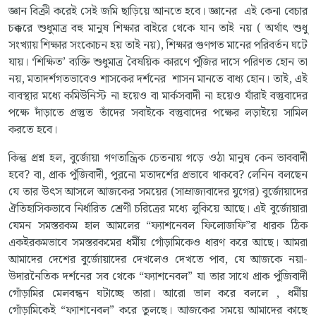
জ্ঞান বিক্রী করেই সেই জমি ছাড়িয়ে আনতে হবে। জ্ঞানের এই কেনা বেচার
চক্করে শুধুমাত্র বহু মানুষ শিক্ষার বাইরে থেকে যান তাই নয় ( অর্থাৎ শুধু
সংখ্যায় শিক্ষার সংকোচন হয় তাই নয়), শিক্ষার গুণগত মানের পরিবর্তন ঘটে
যায়। ‘শিক্ষিত’ ব্যক্তি শুধুমাত্র বৈষয়িক কারণে পুঁজির দাসে পরিণত হোন তা
নয়, মতাদর্শগতভাবেও শাসকের দর্শনের শাসন মানতে বাধ্য হোন। তাই, এই
ব্যবস্থার মধ্যে কমিউনিস্ট না হয়েও বা মার্কসবাদী না হয়েও যাঁরাই বস্তুবাদের
পক্ষে দাঁড়াতে প্রস্তুত তাঁদের সবাইকে বস্তুবাদের পক্ষের লড়াইয়ে সামিল
করতে হবে।
কিন্তু প্রশ্ন হল, বুর্জোয়া গণতান্ত্রিক চেতনায় গড়ে ওঠা মানুষ কেন ভাববাদী
হবে? বা, প্রাক পুঁজিবাদী, পুরনো মতাদর্শের প্রভাবে থাকবে? লেনিন বলছেন
যে তার উৎস আসলে আজকের সময়ের (সাম্রাজ্যবাদের যুগের) বুর্জোয়াদের
ঐতিহাসিকভাবে নির্ধারিত শ্রেণী চরিত্রের মধ্যে লুকিয়ে আছে। এই বুর্জোয়ারা
যেমন সমস্তরকম হাল আমলের “ফ্যাশনেবল ফিলোজফি”র ধারক ঠিক
একইরকমভাবে সমস্তরকমের ধর্মীয় গোঁড়ামিকেও ধারণ করে আছে। আমরা
আমাদের দেশের বুর্জোয়াদের দেখলেও দেখতে পাব, যে আজকে নয়া-
উদারনৈতিক দর্শনের সব থেকে “ফ্যাশনেবল” যা তার সাথে প্রাক পুঁজিবাদী
গোঁড়ামির মেলবন্ধন ঘটাচ্ছে তারা। আরো ভাল করে বললে , ধর্মীয়
গোঁড়ামিকেই “ফ্যাশনেবল” করে তুলছে। আজকের সময়ে আমাদের কাছে