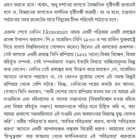
গ্রহণ করতে হবে। অর্থাৎ, শুধু দর্শনের জগতে বৈজ্ঞানিক দৃষ্টিভঙ্গী রাখলেই
হবে না, বিজ্ঞানের জগতেও দার্শনিক দৃষ্টিভঙ্গী জরুরী। তা না হলে, চন্দ্রযান
পাঠানোর সময় রকেটের গায়ে সিঁদুরের টিকা পরিয়েই পাঠানো হবে।
একদম শেষে লেনিন Ekonomist নামক একটি পত্রিকার একটি প্রবন্ধের
প্রসঙ্গ উত্থাপন করবেন। পি এ সরোকিন (যিনি ১৯৩০–র পর মার্কিন যুক্তরাষ্ট্রে
গিয়ে হাভার্ড বিশ্ববিদ্যালয়ে যোগদান করেন) ছিলেন এই কাগজের প্রকাশক।
সেই কাগজে একটি প্রবন্ধে তিনি রাশিয়ায় (১৯২২ সালে) বিবাহ বিচ্ছেদ, বিবাহ
বহির্ভূত সম্পর্ক, সেই সম্পর্কজাত সন্তান ইত্যাদি বিষয়ে তাচ্ছিল্যমূলক কিছু
কথা লেখেন। লেনিন সেই প্রবন্ধের কথা উল্লেখ করে বলছেন ,যে, সরোকিন
আসলে দেখতে পারছেন না, যে কোনও বুর্জোয়া দেশে এই সমস্ত কিছুই
রাশিয়ার থেকে বেশি ঘটছে। কিন্তু, লেনিনের পরের কথাটা হল আসল,
যেখানে তিনি বলছেন, “বাকী দেশের সাথে রাশিয়ার তফাৎ হল যে আমরা এই
ভণ্ডামিকে এবং মহিলাদের ও তাদের সন্তানদের [বিবাহবিচ্ছেদ হওয়া মহিলা
এবং বিবাহ বহির্ভূত সন্তান] অবমাননাকে পবিত্র বলে চিহ্ণিত করি না, বরং
আমরা প্রকাশ্যে সরকারিভাবে এই ভণ্ডামি এবং অবমাননার বিরুদ্ধে যুদ্ধ ঘোষণা
করি”। নারীর ‘পবিত্রতা’র ধারণা, ‘জাতির পবিত্রতার’ ধারণা, বর্ণের ‘পবিত্রতার
ধারণা’ আসলে একটি আপাদমস্তক বস্তুবাদ বিরোধী ধারণা। আমাদের দেশে
‘হিন্দুত্ববাদ’ তার জন্মলগ্ন থেকে দার্শনিকভাবে এই ‘পবিত্রতার’ ধারণাকে