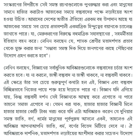
সংস্করণের বিপরীতে সেই সমস্ত রচনাগুলোকে পুনরুদ্ধার করা এবং মানুষের
সামনে হাজির করাটাও আজকের সময়ে বস্তুবাদের পক্ষে লড়াইয়ের অংশ
হওয়া উচিত। আমাদের দেশের অতীত ঐতিহ্যে এরকম বহু উপাদান আছে যা
আজকের সময়ে সব চেয়ে প্রভাবশালী একমাত্রিক হিন্দুত্বের বয়ানকে চ্যালেঞ্জ
জানাতে পারে। যা, মেরুকরণের বিরুদ্ধে বহুমাত্রিক সহাবস্থানের , সহমর্মীতার
ইতিহাস বহন করে। লেনিন বলছেন যে, শাসক শ্রেণীর মতাদর্শগত প্রভাব
থেকে মুক্ত করার জন্য "সম্ভাব্য সমস্ত দিক দিয়ে জনগণের কাছে পৌঁছনোর
উদ্যোগ গ্রহণ করতে হবে”।
লেনিন বলছেন, বিজ্ঞানের সর্বাধুনিক আবিষ্কারগুলোকে বস্তুবাদের চর্চার অংশ
করতে হবে। যা না করলে, জঙ্গী বস্তুবাদ না জঙ্গী থাকবে, না বস্তুবাদী থাকবে।
এই ক্ষেত্রে তাঁর সব চেয়ে গুরুত্বপূর্ণ কথাটা হল এই, বিজ্ঞান এবং বস্তুবাদ
বিচ্ছিন্নভাবে নিজের পায়ে শক্ত হয়ে দাঁড়াতে পারে না। বিজ্ঞান যদি এগিয়ে
যায়, কিন্তু বস্তুবাদী দর্শন সেই বিজ্ঞানকে আত্মস্থ করে এগোতে না পারে
তাহলে সমাজ এগোবে না। যেমন ধরা যাক, হাজার হাজার বিজ্ঞানী মিলে
হাজার হাজার কোটি টাকা খরচ করে যদি এটা আবিষ্কারও করেন যে দুনিয়ার
সমস্ত জাতি, বর্ণ, ধর্মের মানুষের পূর্বপুরুষ আসলে একই, তাহলেও এই
আবিষ্কার আপনাআপনি জাতি, ধর্ম, বর্ণের বিভেদ মিটিয়ে দেবে না। ঐ
আবিষ্কারকে দার্শনিক, মতাদর্শগত লড়াইয়ের অংশীদার করার সচেতন উদ্যোগ