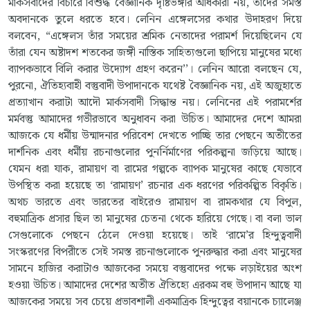
মার্কসবাদের বিচারে বিশুদ্ধ বৈজ্ঞানিক দৃষ্টিভঙ্গীর অধিকারী নয়, তাদের সমস্ত
অবদানকে তুলে ধরতে হবে। লেনিন এঙ্গেলসের কথার উদাহরণ দিয়ে
বলবেন, “এঙ্গেলস তাঁর সময়ের শ্রমিক নেতাদের পরামর্শ দিয়েছিলেন যে
তাঁরা যেন অষ্টাদশ শতকের জঙ্গী নাস্তিক সাহিত্যগুলো ছাপিয়ে মানুষের মধ্যে
ব্যাপকভাবে বিলি করার উদ্যোগ গ্রহণ করেন’’। লেনিন আরো বলছেন যে,
পুরনো, ঐতিহ্যবাহী বস্তুবাদী উপাদানকে যথেষ্ট বৈজ্ঞানিক নয়, এই অজুহাতে
প্রত্যাখান করাটা আদৌ মার্কসবাদী সিদ্ধান্ত নয়। লেনিনের এই পরামর্শের
মর্মবস্তু আমাদের গভীরভাবে অনুধাবন করা উচিত। আমাদের দেশে আমরা
আজকে যে ধর্মীয় উন্মাদনার পরিবেশ দেখতে পাচ্ছি তার পেছনে অতীতের
দার্শনিক এবং ধর্মীয় রচনাগুলোর পুনর্নির্মাণের পরিকল্পনা জড়িয়ে আছে।
যেমন ধরা যাক, রামায়ণ বা রামের গল্পকে ব্যাপক মানুষের কাছে যেভাবে
উপস্থিত করা হয়েছে তা ‘রামায়ণ’ রচনার এক ধরণের পরিকল্পিত বিকৃতি।
অথচ ভারতে এবং ভারতের বাইরেও রামায়ণ বা রামকথার যে বিপুল,
বহুমাত্রিক প্রসার ছিল তা মানুষের চেতনা থেকে হারিয়ে গেছে। বা বলা ভাল
সেগুলোকে পেছনে ঠেলে দেওয়া হয়েছে। তাই ‘রামে’র হিন্দুত্ববাদী
সংস্করণের বিপরীতে সেই সমস্ত রচনাগুলোকে পুনরুদ্ধার করা এবং মানুষের
সামনে হাজির করাটাও আজকের সময়ে বস্তুবাদের পক্ষে লড়াইয়ের অংশ
হওয়া উচিত। আমাদের দেশের অতীত ঐতিহ্যে এরকম বহু উপাদান আছে যা
আজকের সময়ে সব চেয়ে প্রভাবশালী একমাত্রিক হিন্দুত্বের বয়ানকে চ্যালেঞ্জ