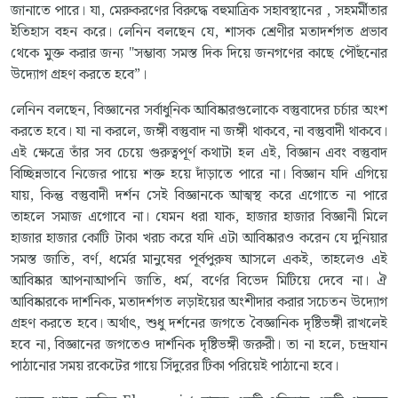
জানাতে পারে। যা, মেরুকরণের বিরুদ্ধে বহুমাত্রিক সহাবস্থানের , সহমর্মীতার
ইতিহাস বহন করে। লেনিন বলছেন যে, শাসক শ্রেণীর মতাদর্শগত প্রভাব
থেকে মুক্ত করার জন্য "সম্ভাব্য সমস্ত দিক দিয়ে জনগণের কাছে পৌঁছনোর
উদ্যোগ গ্রহণ করতে হবে”।
লেনিন বলছেন, বিজ্ঞানের সর্বাধুনিক আবিষ্কারগুলোকে বস্তুবাদের চর্চার অংশ
করতে হবে। যা না করলে, জঙ্গী বস্তুবাদ না জঙ্গী থাকবে, না বস্তুবাদী থাকবে।
এই ক্ষেত্রে তাঁর সব চেয়ে গুরুত্বপূর্ণ কথাটা হল এই, বিজ্ঞান এবং বস্তুবাদ
বিচ্ছিন্নভাবে নিজের পায়ে শক্ত হয়ে দাঁড়াতে পারে না। বিজ্ঞান যদি এগিয়ে
যায়, কিন্তু বস্তুবাদী দর্শন সেই বিজ্ঞানকে আত্মস্থ করে এগোতে না পারে
তাহলে সমাজ এগোবে না। যেমন ধরা যাক, হাজার হাজার বিজ্ঞানী মিলে
হাজার হাজার কোটি টাকা খরচ করে যদি এটা আবিষ্কারও করেন যে দুনিয়ার
সমস্ত জাতি, বর্ণ, ধর্মের মানুষের পূর্বপুরুষ আসলে একই, তাহলেও এই
আবিষ্কার আপনাআপনি জাতি, ধর্ম, বর্ণের বিভেদ মিটিয়ে দেবে না। ঐ
আবিষ্কারকে দার্শনিক, মতাদর্শগত লড়াইয়ের অংশীদার করার সচেতন উদ্যোগ
গ্রহণ করতে হবে। অর্থাৎ, শুধু দর্শনের জগতে বৈজ্ঞানিক দৃষ্টিভঙ্গী রাখলেই
হবে না, বিজ্ঞানের জগতেও দার্শনিক দৃষ্টিভঙ্গী জরুরী। তা না হলে, চন্দ্রযান
পাঠানোর সময় রকেটের গায়ে সিঁদুরের টিকা পরিয়েই পাঠানো হবে।