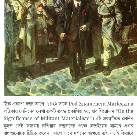
ঠিক একশো বছর আগে, ১৯২২ সালে Pod Znamenem Marksizma
পত্রিকায় লেনিনের লেখা একটি প্রবন্ধ প্রকাশিত হয়, যার শিরোনাম “On the
Significance of Militant Materialism”। এই প্রবন্ধটিতে লেনিন
মূলত সেই সময়ের রাশিয়ায় বস্তুবাদের পক্ষে লড়াইয়ের সামনে প্রধান
বাধাগুলোকে চিহ্ণিত করেন। সাথে সাথে দর্শনের জগতে এই লড়াই কিভাবে