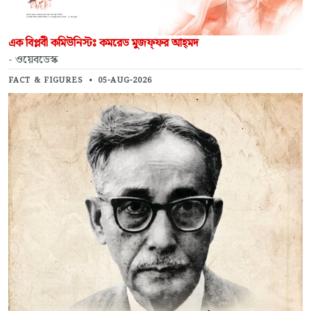
এক বিপ্লবী কমিউনিস্টঃ কমরেড মুজফ্‌ফর আহ্‌মদ
- ওয়েবডেস্ক
FACT & FIGURES
•
05-AUG-2026