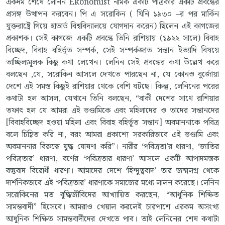
একদম শেষে লেনিন Ekonomist নামক একটি পত্রিকার একটি প্রবন্ধের
প্রসঙ্গ উত্থাপন করবেন। পি এ সরোকিন ( যিনি ১৯৩০ –র পর মার্কিন
যুক্তরাষ্ট্রে গিয়ে হাভার্ড বিশ্ববিদ্যালয়ে যোগদান করেন) ছিলেন এই কাগজের
প্রকাশক। সেই কাগজে একটি প্রবন্ধে তিনি রাশিয়ায় (১৯২২ সালে) বিবাহ
বিচ্ছেদ, বিবাহ বহির্ভূত সম্পর্ক, সেই সম্পর্কজাত সন্তান ইত্যাদি বিষয়ে
তাচ্ছিল্যমূলক কিছু কথা লেখেন। লেনিন সেই প্রবন্ধের কথা উল্লেখ করে
বলছেন ,যে, সরোকিন আসলে দেখতে পারছেন না, যে কোনও বুর্জোয়া
দেশে এই সমস্ত কিছুই রাশিয়ার থেকে বেশি ঘটছে। কিন্তু, লেনিনের পরের
কথাটা হল আসল, যেখানে তিনি বলছেন, “বাকী দেশের সাথে রাশিয়ার
তফাৎ হল যে আমরা এই ভণ্ডামিকে এবং মহিলাদের ও তাদের সন্তানদের
[বিবাহবিচ্ছেদ হওয়া মহিলা এবং বিবাহ বহির্ভূত সন্তান] অবমাননাকে পবিত্র
বলে চিহ্ণিত করি না, বরং আমরা প্রকাশ্যে সরকারিভাবে এই ভণ্ডামি এবং
অবমাননার বিরুদ্ধে যুদ্ধ ঘোষণা করি”। নারীর ‘পবিত্রতা’র ধারণা, ‘জাতির
পবিত্রতার’ ধারণা, বর্ণের ‘পবিত্রতার ধারণা’ আসলে একটি আপাদমস্তক
বস্তুবাদ বিরোধী ধারণা। আমাদের দেশে ‘হিন্দুত্ববাদ’ তার জন্মলগ্ন থেকে
দার্শনিকভাবে এই ‘পবিত্রতার’ ধারণাকে সমাজের মধ্যে লালন করেছে। লেনিন
সরোকিনের মত বুদ্ধিজীবিদের আখ্যায়িত করছেন, “আধুনিক শিক্ষিত
সামন্তবাদী” হিসেবে। আমরাও খেয়াল করলেই চারপাশে এরকম অসংখ্য
আধুনিক শিক্ষিত সামন্তবাদীদের দেখতে পাব। তাই লেনিনের শেষ কথাটা