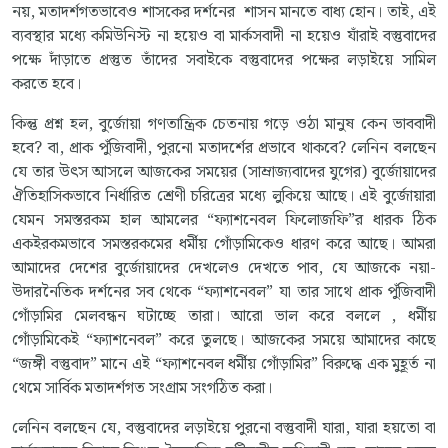
নয়, মতাদর্শগতভাবেও শাসকের দর্শনের শাসন মানতে বাধ্য হোন। তাই, এই
ব্যবস্থার মধ্যে কমিউনিস্ট না হয়েও বা মার্কসবাদী না হয়েও যাঁরাই বস্তুবাদের
পক্ষে দাঁড়াতে প্রস্তুত তাঁদের সবাইকে বস্তুবাদের পক্ষের লড়াইয়ে সামিল
করতে হবে।
কিন্তু প্রশ্ন হল, বুর্জোয়া গণতান্ত্রিক চেতনায় গড়ে ওঠা মানুষ কেন ভাববাদী
হবে? বা, প্রাক পুঁজিবাদী, পুরনো মতাদর্শের প্রভাবে থাকবে? লেনিন বলছেন
যে তার উৎস আসলে আজকের সময়ের (সাম্রাজ্যবাদের যুগের) বুর্জোয়াদের
ঐতিহাসিকভাবে নির্ধারিত শ্রেণী চরিত্রের মধ্যে লুকিয়ে আছে। এই বুর্জোয়ারা
যেমন সমস্তরকম হাল আমলের “ফ্যাশনেবল ফিলোজফি”র ধারক ঠিক
একইরকমভাবে সমস্তরকমের ধর্মীয় গোঁড়ামিকেও ধারণ করে আছে। আমরা
আমাদের দেশের বুর্জোয়াদের দেখলেও দেখতে পাব, যে আজকে নয়া-
উদারনৈতিক দর্শনের সব থেকে “ফ্যাশনেবল” যা তার সাথে প্রাক পুঁজিবাদী
গোঁড়ামির মেলবন্ধন ঘটাচ্ছে তারা। আরো ভাল করে বললে , ধর্মীয়
গোঁড়ামিকেই “ফ্যাশনেবল” করে তুলছে। আজকের সময়ে আমাদের কাছে
“জঙ্গী বস্তুবাদ” মানে এই “ফ্যাশনেবল ধর্মীয় গোঁড়ামির” বিরুদ্ধে এক মুহূর্ত না
থেমে সার্বিক মতাদর্শগত সংগ্রাম সংগঠিত করা।
লেনিন বলছেন যে, বস্তুবাদের লড়াইয়ে পুরনো বস্তুবাদী যারা, যারা হয়তো বা