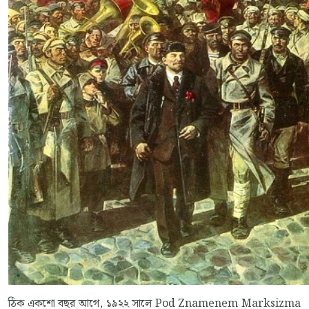
ঠিক একশো বছর আগে, ১৯২২ সালে Pod Znamenem Marksizma