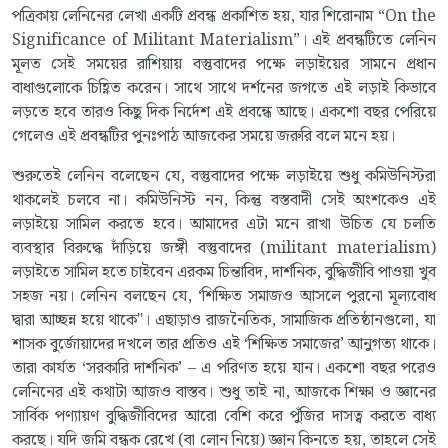
পত্রিকায় লেনিনের লেখা একটি প্রবন্ধ প্রকাশিত হয়, যার শিরোনাম “On the
Significance of Militant Materialism”। এই প্রবন্ধটিতে লেনিন
মূলত সেই সময়ের রাশিয়ায় বস্তুবাদের পক্ষে লড়াইয়ের সামনে প্রধান
বাধাগুলোকে চিহ্ণিত করেন। সাথে সাথে দর্শনের জগতে এই লড়াই কিভাবে
লড়তে হবে তারও কিছু দিক নির্দেশ এই প্রবন্ধে আছে। একশো বছর পেরিয়ে
গেলেও এই প্রবন্ধটির পুনঃপাঠ আজকের সময়ে জরুরি বলে মনে হয়।
শুরুতেই লেনিন বলেছেন যে, বস্তুবাদের পক্ষে লড়াইয়ে শুধু কমিউনিস্টরা
থাকলেই চলবে না। কমিউনিস্ট নন, কিন্তু বস্তবাদী সেই অংশকেও এই
লড়াইয়ে সামিল করতে হবে। আমাদের এটা মনে রাখা উচিত যে চলতি
ব্যবস্থার বিরুদ্ধে দাঁড়িয়ে জঙ্গী বস্তুবাদের (militant materialism)
লড়াইতে সামিল হতে চাইবেন এরকম চিন্তাবিদ, দার্শনিক, বুদ্ধিজীবি পাওয়া খুব
সহজ নয়। লেনিন বলছেন যে, ‘শিক্ষিত সমাজও আসলে পুরনো মূল্যবোধ
দ্বারা আচ্ছন্ন হয়ে থাকে"। এছাড়াও রাজনৈতিক, সামাজিক প্রতিষ্ঠানগুলো, যা
শাসক বুর্জোয়াদের দখলে তার প্রতিও এই ‘শিক্ষিত সমাজের’ আনুগত্য থাকে।
তারা কার্যত ‘সরকারি দার্শনিক’ – এ পরিণত হয়ে যান। একশো বছর পরেও
লেনিনের এই কথাটা আজও বাস্তব। শুধু তাই না, আজকে শিক্ষা ও জ্ঞানের
সার্বিক পণ্যায়ণ বুদ্ধিজীবিদের আরো বেশি করে পুঁজির দাসত্ব করতে বাধ্য
করছে। যদি জমি বন্ধক রেখে (বা লোন নিয়ে) জ্ঞান কিনতে হয়, তাহলে সেই