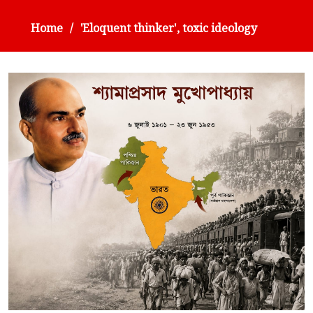
Home
'Eloquent thinker', toxic ideology