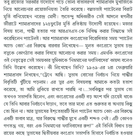
তবু রাজ্যের সরকারি উদ্যোগে গড়ে তোলা বাতাবরণই শ্যামাপ্রসাদ মুখার্জিকে
নিয়ে আলোচনার প্রয়োজনিয়তা তৈরি করেছে। বল্লভভাই প্যাটেলের বিরাট
মূর্তি বানিয়েছেন নরেন্দ্র মোদী। শুভেন্দু অধিকারীও সেই আদলে হুগলীর
জীরাটে শ্যামাপ্রসাদের ১২৫ফুটের মূর্তি প্রতিষ্ঠায় উদ্যোগী হয়েছেন। মজার
বিষয় হলো, গান্ধী হত্যার পর আরএসএস-কে নিষিদ্ধ করার সিদ্ধান্তে সই
করেছিলেন প্যাটেলই। আর শ্যামাপ্রসাদ কংগ্রেসের বিরোধিতার সময় ‘প্যাটেল
অ্যান্ড কোং’-এর বিরুদ্ধে বারবার লিখেছেন— মূলত কংগ্রেসে সুভাষ চন্দ্র
বসুকে কোণঠাসা করার বিষয়ে আলোচনা করার সময়। এমনকি কংগ্রেসের
ওই নেতৃত্বের সেই সময়কার ভূমিকাকে ‘নিম্নমানের ফ্যাসিবাদের’ কায়দা বলেও
তিনি উল্লেখ করেছেন। কী লিখেছেন তিনি? ১৯৩৯-এর ২রা ফেব্রুয়ারি
শ্যামাপ্রসাদ লিখছেন,‘‘ট্রেনে আছি। সুভাষ বোসের নির্বাচন নিয়ে গান্ধীর
বিবৃতিটি খুঁটিয়ে পড়লাম। এর সুর এবং বিষয়বস্তু আমাকে কতটা হতাশ
করেছে, তা আমি লুকিয়ে রাখতে পারছি না।...সবকিছুর পর সুভাষ তো
তখনও সভাপতি ছিলেন, এবং কংগ্রেসের একটি বড় অংশ যদি চেয়েই থাকে
যে তিনি আবার নির্বাচনে দাঁড়ান, তবে তার মধ্যে এত গুরুতর বা অন্যায় কিছু
তো ছিল না। আর সুভাষের ইশ্‌তেহারটি ছিল প্যাটেল অ্যান্ড কোং-এর বিরুদ্ধে
একটি জবাব মাত্র, যার বিরুদ্ধে গান্ধীর মুখে একটি শব্দও নেই। এটি কোনও
গণতন্ত্র নয়, বরং এক নিম্নমানের ফ্যাসিবাদের রূপ!’’ এই তিনিই বিধান চন্দ্র
রায়ের কাছে সুভাষের দ্বিতীয়বার কংগ্রেস সভাপতি হিসাবে নির্বাচিত হওয়ার