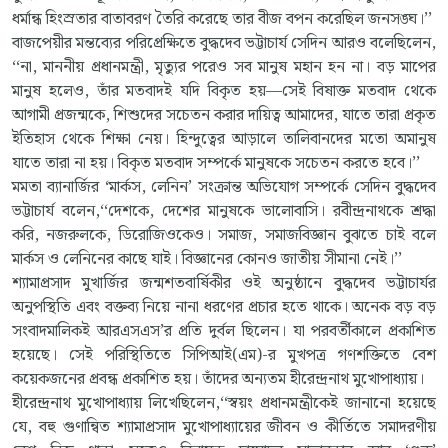
ধর্মান্ধ হিংস্রতার বাতাবরণ তৈরি করেছে তার বীজ বপন করেছিল জনসঙ্ঘ।’’
বাজপেয়ীর মন্তব্যের পরিপ্রেক্ষিতে বুদ্ধদেব ভট্টাচার্য সেদিন আরও বলেছিলেন,
‘‘না, মাননীয় প্রধানমন্ত্রী, মৃত্যুর পরেও সব মানুষ মহান হন না। বড় মাপের
মানুষ হলেও, তাঁর মতবাদই যদি বিকৃত হয়—সেই বিষাক্ত মতবাদ থেকে
আগামী প্রজন্মকে, শিশুদের সচেতন করার দায়িত্ব আমাদের, যাতে তারা প্রকৃত
ইতিহাস থেকে শিক্ষা নেয়। হিন্দুত্বের আড়ালে তালিবানদের মতো অমানুষ
যাতে তারা না হয়। বিকৃত মতবাদ সম্পর্কে মানুষকে সচেতন করতে হবে।’’
মমতা ব্যানার্জির ‘মার্কস, লেনিন’ সংক্রান্ত অভিযোগ সম্পর্কে সেদিন বুদ্ধদেব
ভট্টাচার্য বলেন,‘‘দেশকে, দেশের মানুষকে ভালোবাসি। রবীন্দ্রনাথকে শ্রদ্ধা
করি, নজরুলকে, ডিরোজিওকেও। সমাজ, সমাজবিজ্ঞান বুঝতে চাই বলে
মার্কস ও লেনিনের কাছে যাই। বিজ্ঞানের কোনও জাতীয় সীমানা নেই।’’
শ্যামাপ্রসাদ মুখার্জির জন্মশতবার্ষিকীর ওই অনুষ্ঠানে বুদ্ধদেব ভট্টাচার্যর
অনুপস্থিতি এবং বক্তব্য নিয়ে নানা ধরণের প্রচার হতে থাকে। অনেক বড় বড়
সংবাদমালিকই আরএসএস’র প্রতি দুর্বল ছিলেন। যা পরবর্তীকালে প্রকাশিত
হয়েছে। সেই পরিস্থিতিতে সিপিআই(এম)-র মুখপত্র গণশক্তিতে বেশ
কয়েকজনের প্রবন্ধ প্রকাশিত হয়। তাঁদের অন্যতম হীরেন্দ্রনাথ মুখোপাধ্যায়।
হীরেন্দ্রনাথ মুখোপাধ্যায় লিখেছিলেন,‘‘স্বয়ং প্রধানমন্ত্রীকেই জানানো হয়েছে
যে, বহু গুণান্বিত শ্যামাপ্রসাদ মুখোপাধ্যায়ের জীবন ও কীর্তিতে সমাদরণীয়