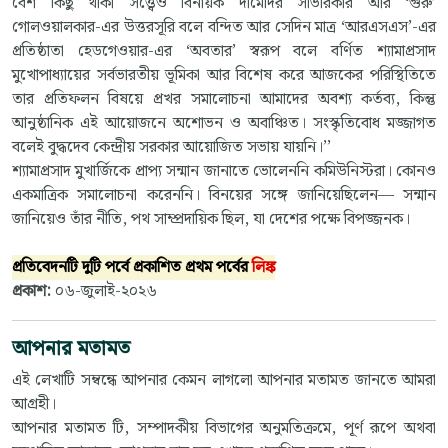
বেশ কিছু থাকা সত্ত্বেও বিনায়ক দামোদর সাভারকার আর ‘গুরু’
গোলওয়ালকার-এর উত্তরসূরি বলে বন্দিত আর সেদিন মাত্র ‘আরএসএস’-এর
প্রতিষ্ঠাতা হেডগেওয়ার-এর ‘অবতার’ স্বরূপ বলে বর্ণিত শ্যামাপ্রসাদ
মুখোপাধ্যায়ের সর্বভারতীয় ভূমিকা আর বিশেষ করে আজকের পরিস্থিতিতে
তার প্রতিফলন বিষয়ে প্রখর সমালোচনা আমাদের অবশ্য কর্তব্য, কিন্তু
আনুষ্ঠানিক এই আয়োজনে অশোভন ও অবাঞ্চিত। সংস্কৃতিবোধ মজ্জাগত
বলেই বুদ্ধদেব কেন্দ্রীয় সরকার আয়োজিত সভায় যায়নি।’’
শ্যামাপ্রসাদ মুখার্জিকে প্রাপ্য সন্মান জানাতে ভোলেননি কমিউনিস্টরা। কোনও
একমাত্রিক সমালোচনা করেননি। বিনয়ের সঙ্গে জানিয়েছিলেন— সন্মান
জানিয়েও তাঁর নীতি, পথ সাম্প্রদায়িক ছিল, যা দেশের পক্ষে বিপজ্জনক।
প্রতিবেদনটি দুটি পর্বে প্রকাশিত প্রথম পর্বের
লিঙ্ক
প্রকাশ:
০৬-জুলাই-২০২৬
আপনার মতামত
এই লেখাটি সম্বন্ধে আপনার কেমন লাগলো আপনার মতামত জানতে আমরা
আগ্রহী।
আপনার মতামত টি, সম্পাদকীয় বিভাগের অনুমতিক্রমে, পূর্ণ রূপে অথবা