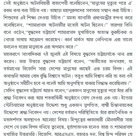
সেই অনুষ্ঠানে অটলবিহারী বাজপেয়ী বলেছিলেন,‘‘মানুষের মৃত্যুর পরে এ’
রকম কথা বলা উচিত নয়। তাছাড়া মহাপুরুষদের সবসময় সন্মান করা উচিত।
শিশুদের এই শিক্ষা দেওয়া উচিত।’’ মমতা ব্যানার্জি প্রধানমন্ত্রীর বন্দনা করে
বলেছিলেন, ‘‘শ্যামাপ্রসাদ অটলজীর মতোই অটল ছিলেন।’’ তারপর তিনি
বলে ওঠেন,‘‘বুদ্ধদেব ভট্টাচার্য শ্যামাপ্রসাদ মুখার্জিকে অত্যন্ত কুরুচিকর ও
নোংরা ভাষায় আক্রমণ করেছেন। কার্ল মার্কস আর লেনিনকে এরা ভালো
বললেও ঘরের মানুষকে এরা অপমান করে।’’
মহাকরণে সাংবাদিকরা ৭ই জুলাই এই বিষয়ে বুদ্ধদেব ভট্টাচার্যকে নানা প্রশ্ন
করেন। তার উত্তরে বুদ্ধদেব ভট্টাচার্য বলেন, ‘‘অতীতের জনসঙ্ঘ, যা
বর্তমানের বিজেপি সারা দেশের মানুষের কাছেই এক চরম বিপদ। এই
কথাগুলি আমার বোধ বুদ্ধি বিশ্বাসে অটল। তবুও আমি বিশ্বাস করি তা বলা ওই
অনুষ্ঠানে সমীচীন হবে না বলেই আমি অনুপস্থিত থাকার সিদ্ধান্ত করেছিলাম।’’
সেদিন বুদ্ধদেব ভট্টচার্য আরও বলেন,‘‘একজন মানুষের মৃত্যুর পরে তাঁর প্রতি
শ্রদ্ধা নিবেদন করা আর শতবার্ষিকী অনুষ্ঠানে যোগ দেওয়া এক নয়। ইন্ডোর
স্টেডিয়ামের অনুষ্ঠানের উদ্দেশ্য শুধু একজন সুপন্ডিত, বাগ্মী চিন্তানায়কের
উদ্দেশ্যে শ্রদ্ধা নিবেদন নয়। দেশের বর্তমান পরিস্থিতিতে তাঁর রাজনৈতিক ও
মতাদর্শগত অবস্থানও আলোচ্য বিষয়। হিন্দুত্বের ধ্বজাধারী মৌলবাদীরা সারা
দেশে যে চরম বিপদ ঘনিয়ে তুলেছে, দুর্ভাগ্যজনক হলেও তারা ড.শ্যামাপ্রসাদ
মুখার্জির উত্তরসূরি। বিজেপি, আরএসএস, বজরঙ দল, বিশ্ব হিন্দু পরিষদ যে