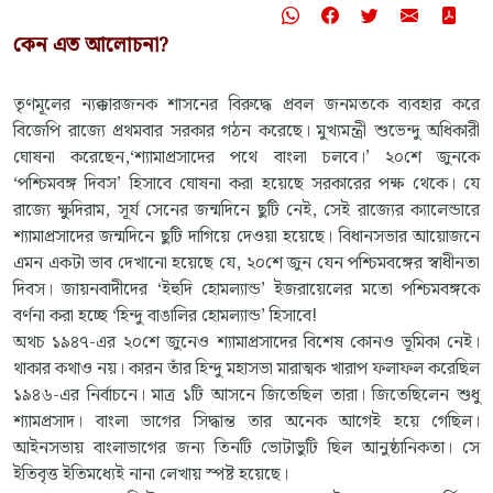
কেন এত আলোচনা?
তৃণমূলের ন্যক্কারজনক শাসনের বিরুদ্ধে প্রবল জনমতকে ব্যবহার করে
বিজেপি রাজ্যে প্রথমবার সরকার গঠন করেছে। মুখ্যমন্ত্রী শুভেন্দু অধিকারী
ঘোষনা করেছেন,‘শ্যামাপ্রসাদের পথে বাংলা চলবে।’ ২০শে জুনকে
‘পশ্চিমবঙ্গ দিবস’ হিসাবে ঘোষনা করা হয়েছে সরকারের পক্ষ থেকে। যে
রাজ্যে ক্ষুদিরাম, সূর্য সেনের জন্মদিনে ছুটি নেই, সেই রাজ্যের ক্যালেন্ডারে
শ্যামাপ্রসাদের জন্মদিনে ছুটি দাগিয়ে দেওয়া হয়েছে। বিধানসভার আয়োজনে
এমন একটা ভাব দেখানো হয়েছে যে, ২০শে জুন যেন পশ্চিমবঙ্গের স্বাধীনতা
দিবস। জায়নবাদীদের ‘ইহুদি হোমল্যান্ড’ ইজরায়েলের মতো পশ্চিমবঙ্গকে
বর্ণনা করা হচ্ছে ‘হিন্দু বাঙালির হোমল্যান্ড’ হিসাবে!
অথচ ১৯৪৭-এর ২০শে জুনেও শ্যামাপ্রসাদের বিশেষ কোনও ভূমিকা নেই।
থাকার কথাও নয়। কারন তাঁর হিন্দু মহাসভা মারাত্মক খারাপ ফলাফল করেছিল
১৯৪৬-এর নির্বাচনে। মাত্র ১টি আসনে জিতেছিল তারা। জিতেছিলেন শুধু
শ্যামপ্রসাদ। বাংলা ভাগের সিদ্ধান্ত তার অনেক আগেই হয়ে গেছিল।
আইনসভায় বাংলাভাগের জন্য তিনটি ভোটাভুটি ছিল আনুষ্ঠানিকতা। সে
ইতিবৃত্ত ইতিমধ্যেই নানা লেখায় স্পষ্ট হয়েছে।