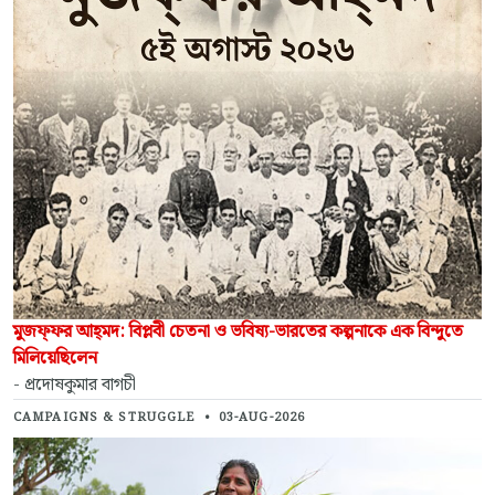
মুজফ্‌ফর আহ্‌মদ: বিপ্লবী চেতনা ও ভবিষ্য-ভারতের কল্পনাকে এক বিন্দুতে
মিলিয়েছিলেন
- প্রদোষকুমার বাগচী
CAMPAIGNS & STRUGGLE
•
03-AUG-2026