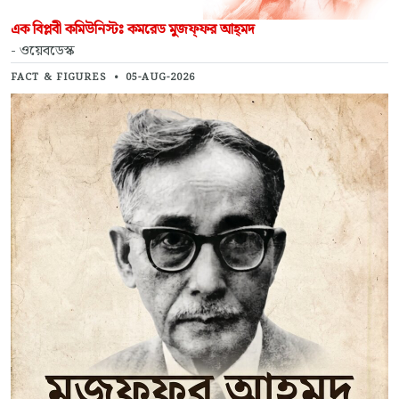
এক বিপ্লবী কমিউনিস্টঃ কমরেড মুজফ্‌ফর আহ্‌মদ
- ওয়েবডেস্ক
FACT & FIGURES
•
05-AUG-2026