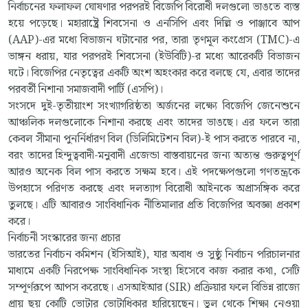
নির্বাচনের ফলাফল ঘোষণার পরপরই বিজেপি বিরোধী দলগুলো ভাঙতে ব্যস্ত
হয়ে পড়েছে। মহারাষ্ট্রে শিবসেনা ও এনসিপি এবং দিল্লি ও পাঞ্জাবে আপ
(AAP)-এর মধ্যে বিভাজন ঘটানোর পর, তারা তৃণমূল কংগ্রেস (TMC)-এ
ভাঙ্গন ধরায়, যার পরপরই শিবসেনা (ইউবিটি)-র মধ্যে আরেকটি বিভাজন
ঘটে। বিজেপির নেতৃত্বের একটি অংশ অহংকার করে বলছে যে, এবার তাদের
পরবর্তী নিশানা সমাজবাদী পার্টি (এসপি)।
সংসদে দুই-তৃতীয়াংশ সংখ্যাগরিষ্ঠতা অর্জনের লক্ষ্যে বিজেপি জেনেশুনে
আঞ্চলিক দলগুলোকে নিশানা করছে এবং তাদের ভাঙছে। এর ফলে তারা
কেবল সীমানা পুনর্নির্ধারণ বিল (ডিলিমিটেশন বিল)-ই পাস করতে পারবে না,
বরং তাদের হিন্দুত্ববাদী-মনুবাদী এজেন্ডা বাস্তবায়নের জন্য অত্যন্ত গুরুত্বপূর্ণ
আরও অনেক বিল পাস করতে সক্ষম হবে। এই পদক্ষেপগুলো গণতন্ত্রকে
উপহাসে পরিণত করছে এবং দলত্যাগ বিরোধী আইনকে অপ্রাসঙ্গিক করে
তুলছে। এটি আবারও সাংবিধানিক নীতিমালার প্রতি বিজেপির অবজ্ঞা প্রকাশ
করে।
নির্বাচনী সংস্কারের জন্য প্রচার
ভারতের নির্বাচন কমিশন (ইসিআই), যার অবাধ ও সুষ্ঠু নির্বাচন পরিচালনার
মাধ্যমে একটি নিরপেক্ষ সাংবিধানিক সংস্থা হিসেবে কাজ করার কথা, সেটি
সম্পূর্ণরূপে আপস করেছে। এসআইআর (SIR) প্রক্রিয়ার ফলে বিভিন্ন রাজ্যে
প্রায় ছয় কোটি ভোটার ভোটাধিকার হারিয়েছেন। ভুল থেকে শিক্ষা নেওয়া