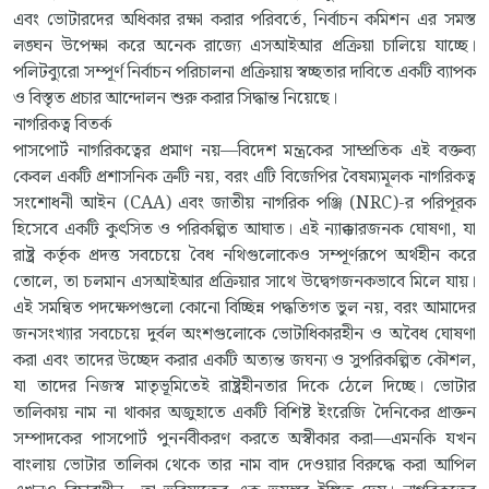
এবং ভোটারদের অধিকার রক্ষা করার পরিবর্তে, নির্বাচন কমিশন এর সমস্ত
লঙ্ঘন উপেক্ষা করে অনেক রাজ্যে এসআইআর প্রক্রিয়া চালিয়ে যাচ্ছে।
পলিটব্যুরো সম্পূর্ণ নির্বাচন পরিচালনা প্রক্রিয়ায় স্বচ্ছতার দাবিতে একটি ব্যাপক
ও বিস্তৃত প্রচার আন্দোলন শুরু করার সিদ্ধান্ত নিয়েছে।
নাগরিকত্ব বিতর্ক
পাসপোর্ট নাগরিকত্বের প্রমাণ নয়—বিদেশ মন্ত্রকের সাম্প্রতিক এই বক্তব্য
কেবল একটি প্রশাসনিক ত্রুটি নয়, বরং এটি বিজেপির বৈষম্যমূলক নাগরিকত্ব
সংশোধনী আইন (CAA) এবং জাতীয় নাগরিক পঞ্জি (NRC)-র পরিপূরক
হিসেবে একটি কুৎসিত ও পরিকল্পিত আঘাত। এই ন্যাক্কারজনক ঘোষণা, যা
রাষ্ট্র কর্তৃক প্রদত্ত সবচেয়ে বৈধ নথিগুলোকেও সম্পূর্ণরূপে অর্থহীন করে
তোলে, তা চলমান এসআইআর প্রক্রিয়ার সাথে উদ্বেগজনকভাবে মিলে যায়।
এই সমন্বিত পদক্ষেপগুলো কোনো বিচ্ছিন্ন পদ্ধতিগত ভুল নয়, বরং আমাদের
জনসংখ্যার সবচেয়ে দুর্বল অংশগুলোকে ভোটাধিকারহীন ও অবৈধ ঘোষণা
করা এবং তাদের উচ্ছেদ করার একটি অত্যন্ত জঘন্য ও সুপরিকল্পিত কৌশল,
যা তাদের নিজস্ব মাতৃভূমিতেই রাষ্ট্রহীনতার দিকে ঠেলে দিচ্ছে। ভোটার
তালিকায় নাম না থাকার অজুহাতে একটি বিশিষ্ট ইংরেজি দৈনিকের প্রাক্তন
সম্পাদকের পাসপোর্ট পুনর্নবীকরণ করতে অস্বীকার করা—এমনকি যখন
বাংলায় ভোটার তালিকা থেকে তার নাম বাদ দেওয়ার বিরুদ্ধে করা আপিল