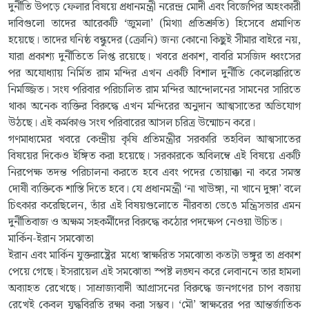
দুর্নীতি উপড়ে ফেলার বিষয়ে প্রধানমন্ত্রী নরেন্দ্র মোদী এবং বিজেপির অহংকারী
দাবিগুলো তাদের আরেকটি ‘জুমলা’ (মিথ্যা প্রতিশ্রুতি) হিসেবে প্রমাণিত
হয়েছে। তাদের ঘনিষ্ঠ বন্ধুদের (ক্রোনি) জন্য কোনো কিছুই সীমার বাইরে নয়,
যারা প্রকাশ্য দুর্নীতিতে লিপ্ত রয়েছে। খবরে প্রকাশ, বাবরি মসজিদ ধ্বংসের
পর অযোধ্যায় নির্মিত রাম মন্দির এখন একটি বিশাল দুর্নীতি কেলেঙ্কারিতে
নিমজ্জিত। সংঘ পরিবার পরিচালিত রাম মন্দির আন্দোলনের সামনের সারিতে
থাকা অনেক ব্যক্তির বিরুদ্ধে এখন মন্দিরের অনুদান আত্মসাতের অভিযোগ
উঠছে। এই কর্মকাণ্ড সংঘ পরিবারের আসল চরিত্র উন্মোচন করে।
গণমাধ্যমের খবরে কেন্দ্রীয় কৃষি প্রতিমন্ত্রীর সরকারি তহবিল আত্মসাতের
বিষয়ের দিকেও ইঙ্গিত করা হয়েছে। সরকারকে অবিলম্বে এই বিষয়ে একটি
নিরপেক্ষ তদন্ত পরিচালনা করতে হবে এবং পদের তোয়াক্কা না করে সমস্ত
দোষী ব্যক্তিকে শাস্তি দিতে হবে। যে প্রধানমন্ত্রী ‘না খাউঙ্গা, না খানে দুঙ্গা’ বলে
চিৎকার করেছিলেন, তাঁর এই বিষয়গুলোতে নীরবতা ভেঙে মন্ত্রিসভার এমন
দুর্নীতিবাজ ও অক্ষম সহকর্মীদের বিরুদ্ধে কঠোর পদক্ষেপ নেওয়া উচিত।
মার্কিন-ইরান সমঝোতা
ইরান এবং মার্কিন যুক্তরাষ্ট্রের মধ্যে স্বাক্ষরিত সমঝোতা কতটা ভঙ্গুর তা প্রকাশ
পেয়ে গেছে। ইসরায়েল এই সমঝোতা স্পষ্ট লঙ্ঘন করে লেবাননে তার হামলা
অব্যাহত রেখেছে। সাম্রাজ্যবাদী আগ্রাসনের বিরুদ্ধে জনগণের চাপ বজায়
রেখেই কেবল যুদ্ধবিরতি রক্ষা করা সম্ভব। ‘মৌ’ স্বাক্ষরের পর আন্তর্জাতিক