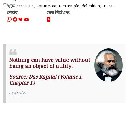
Tags:
,
,
,
,
neet scam
npr nrc caa
ram temple
delimition
us iran
শেয়ার:
সেভ পিডিএফ:
Nothing can have value without
being an object of utility.
Source: Das Kapital (Volume I,
Chapter 1)
কার্ল মার্কস