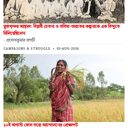
মুজফ্‌ফর আহ্‌মদ: বিপ্লবী চেতনা ও ভবিষ্য-ভারতের কল্পনাকে এক বিন্দুতে
মিলিয়েছিলেন
- প্রদোষকুমার বাগচী
CAMPAIGNS & STRUGGLE
•
03-AUG-2026
১০ই অগাস্ট জেল ভরো আন্দোলনের প্রেক্ষাপট