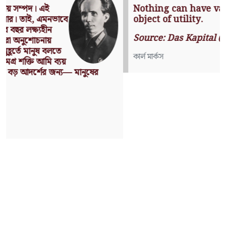
Nothing can have value without being an
object of utility.
Source: Das Kapital (Volume I, Chapter 1)
কার্ল মার্কস