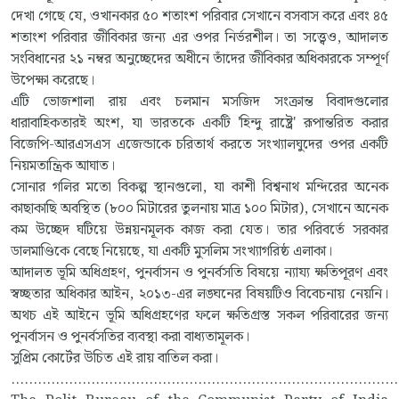
দেখা গেছে যে, ওখানকার ৫০ শতাংশ পরিবার সেখানে বসবাস করে এবং ৪৫
শতাংশ পরিবার জীবিকার জন্য এর ওপর নির্ভরশীল। তা সত্ত্বেও, আদালত
সংবিধানের ২১ নম্বর অনুচ্ছেদের অধীনে তাঁদের জীবিকার অধিকারকে সম্পূর্ণ
উপেক্ষা করেছে।
এটি ভোজশালা রায় এবং চলমান মসজিদ সংক্রান্ত বিবাদগুলোর
ধারাবাহিকতারই অংশ, যা ভারতকে একটি 'হিন্দু রাষ্ট্রে' রূপান্তরিত করার
বিজেপি-আরএসএস এজেন্ডাকে চরিতার্থ করতে সংখ্যালঘুদের ওপর একটি
নিয়মতান্ত্রিক আঘাত।
সোনার গলির মতো বিকল্প স্থানগুলো, যা কাশী বিশ্বনাথ মন্দিরের অনেক
কাছাকাছি অবস্থিত (৮০০ মিটারের তুলনায় মাত্র ১০০ মিটার), সেখানে অনেক
কম উচ্ছেদ ঘটিয়ে উন্নয়নমূলক কাজ করা যেত। তার পরিবর্তে সরকার
ডালমাণ্ডিকে বেছে নিয়েছে, যা একটি মুসলিম সংখ্যাগরিষ্ঠ এলাকা।
আদালত ভূমি অধিগ্রহণ, পুনর্বাসন ও পুনর্বসতি বিষয়ে ন্যায্য ক্ষতিপূরণ এবং
স্বচ্ছতার অধিকার আইন, ২০১৩-এর লঙ্ঘনের বিষয়টিও বিবেচনায় নেয়নি।
অথচ এই আইনে ভূমি অধিগ্রহণের ফলে ক্ষতিগ্রস্ত সকল পরিবারের জন্য
পুনর্বাসন ও পুনর্বসতির ব্যবস্থা করা বাধ্যতামূলক।
সুপ্রিম কোর্টের উচিত এই রায় বাতিল করা।
.......................................................................................