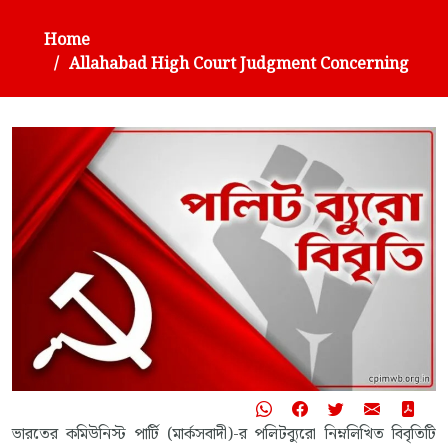
Home
Allahabad High Court Judgment Concerning
ভারতের কমিউনিস্ট পার্টি (মার্কসবাদী)-র পলিটব্যুরো নিম্নলিখিত বিবৃতিটি