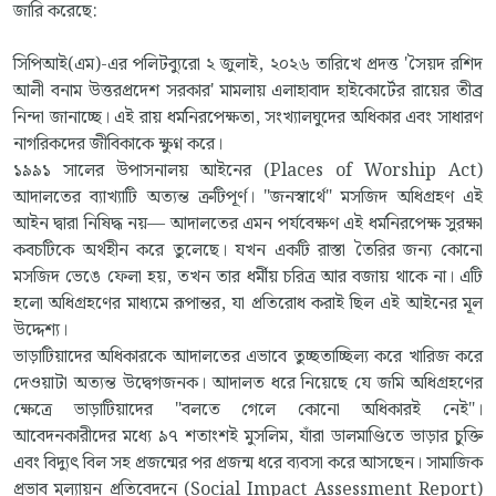
জারি করেছে:
সিপিআই(এম)-এর পলিটব্যুরো ২ জুলাই, ২০২৬ তারিখে প্রদত্ত 'সৈয়দ রশিদ
আলী বনাম উত্তরপ্রদেশ সরকার' মামলায় এলাহাবাদ হাইকোর্টের রায়ের তীব্র
নিন্দা জানাচ্ছে। এই রায় ধর্মনিরপেক্ষতা, সংখ্যালঘুদের অধিকার এবং সাধারণ
নাগরিকদের জীবিকাকে ক্ষুণ্ন করে।
১৯৯১ সালের উপাসনালয় আইনের (Places of Worship Act)
আদালতের ব্যাখ্যাটি অত্যন্ত ত্রুটিপূর্ণ। "জনস্বার্থে" মসজিদ অধিগ্রহণ এই
আইন দ্বারা নিষিদ্ধ নয়— আদালতের এমন পর্যবেক্ষণ এই ধর্মনিরপেক্ষ সুরক্ষা
কবচটিকে অর্থহীন করে তুলেছে। যখন একটি রাস্তা তৈরির জন্য কোনো
মসজিদ ভেঙে ফেলা হয়, তখন তার ধর্মীয় চরিত্র আর বজায় থাকে না। এটি
হলো অধিগ্রহণের মাধ্যমে রূপান্তর, যা প্রতিরোধ করাই ছিল এই আইনের মূল
উদ্দেশ্য।
ভাড়াটিয়াদের অধিকারকে আদালতের এভাবে তুচ্ছতাচ্ছিল্য করে খারিজ করে
দেওয়াটা অত্যন্ত উদ্বেগজনক। আদালত ধরে নিয়েছে যে জমি অধিগ্রহণের
ক্ষেত্রে ভাড়াটিয়াদের "বলতে গেলে কোনো অধিকারই নেই"।
আবেদনকারীদের মধ্যে ৯৭ শতাংশই মুসলিম, যাঁরা ডালমাণ্ডিতে ভাড়ার চুক্তি
এবং বিদ্যুৎ বিল সহ প্রজন্মের পর প্রজন্ম ধরে ব্যবসা করে আসছেন। সামাজিক
প্রভাব মূল্যায়ন প্রতিবেদনে (Social Impact Assessment Report)