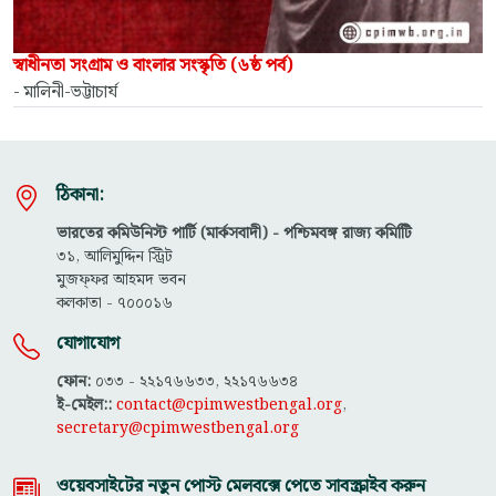
স্বাধীনতা সংগ্রাম ও বাংলার সংস্কৃতি (৬ষ্ঠ পর্ব)
- মালিনী-ভট্টাচার্য
ঠিকানা:
ভারতের কমিউনিস্ট পার্টি (মার্কসবাদী) - পশ্চিমবঙ্গ রাজ্য কমিটিি
৩১, আলিমুদ্দিন স্ট্রিট
মুজফ্ফ‌র আহমদ ভবন
কলকাতা - ৭০০০১৬
যোগাযোগ
ফোন:
০৩৩ - ২২১৭৬৬৩৩, ২২১৭৬৬৩৪
ই-মেইল::
contact@cpimwestbengal.org
,
secretary@cpimwestbengal.org
ওয়েবসাইটের নতুন পোস্ট মেলবক্সে পেতে সাবস্ক্রাইব করুন