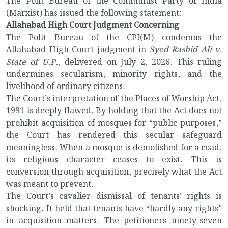
The Polit Bureau of the Communist Party of India
(Marxist) has issued the following statement:
Allahabad High Court Judgment Concerning
The Polit Bureau of the CPI(M) condemns the
Allahabad High Court judgment in
Syed Rashid Ali v.
State of U.P.
, delivered on July 2, 2026. This ruling
undermines secularism, minority rights, and the
livelihood of ordinary citizens.
The Court’s interpretation of the Places of Worship Act,
1991 is deeply flawed. By holding that the Act does not
prohibit acquisition of mosques for “public purposes,”
the Court has rendered this secular safeguard
meaningless. When a mosque is demolished for a road,
its religious character ceases to exist. This is
conversion through acquisition, precisely what the Act
was meant to prevent.
The Court’s cavalier dismissal of tenants’ rights is
shocking. It held that tenants have “hardly any rights”
in acquisition matters. The petitioners ninety-seven