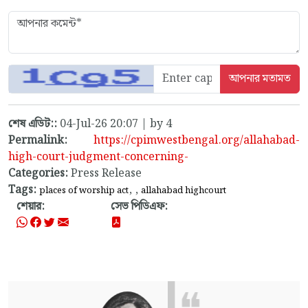
শেষ এডিট::
04-Jul-26 20:07 | by 4
Permalink:
https://cpimwestbengal.org/allahabad-
high-court-judgment-concerning-
Categories:
Press Release
Tags:
,
,
places of worship act
allahabad highcourt
শেয়ার:
সেভ পিডিএফ: