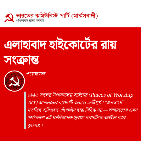
এলাহাবাদ হাইকোর্টের রায়
সংক্রান্ত
ওয়েবডেস্ক
১৯৯১ সালের উপাসনালয় আইনের (Places of Worship
Act) আদালতের ব্যাখ্যাটি অত্যন্ত ত্রুটিপূর্ণ। "জনস্বার্থে"
মসজিদ অধিগ্রহণ এই আইন দ্বারা নিষিদ্ধ নয়— আদালতের এমন
পর্যবেক্ষণ এই ধর্মনিরপেক্ষ সুরক্ষা কবচটিকে অর্থহীন করে
তুলেছে।