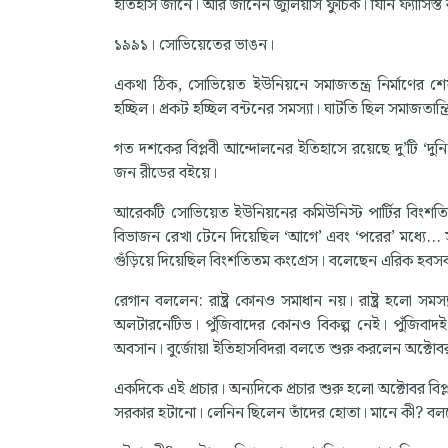
ইতিহাস জানে। আর জানেন জুলিয়াস ফুচিক। যিনি ফ্যাসিস্ত
১৯৯১। সোভিয়েতের ভাঙন।
একথা ঠিক, সোভিয়েত ইউনিয়নে সমাজতন্ত্র নির্মাণের শেষ
হচ্ছিল। প্রকট হচ্ছিল বন্টনের সমস্যা। ঘাটতি ছিল সমাজতান
গত দশকের বিপ্লবী আন্দোলনের ইতিহাসে রয়েছে দু’টি ‘দুনি
জন রীডের বইয়ে।
আরেকটি সোভিয়েত ইউনিয়নের কমিউনিস্ট পার্টির বিংশতি
বিভাজন রেখা টেনে দিয়েছিল ‘আগে’ এবং ‘পরের’ মধ্যে...
গুঁড়িয়ে দিয়েছিল বিংশতিতম কংগ্রেস। বলেছেন এরিক হবস
রেগান বললেন: রাষ্ট্র কোনও সমাধান নয়। রাষ্ট্র হলো সমস্
অলটারনেটিভ। পুঁজিবাদের কোনও বিকল্প নেই। পুঁজিবাদই সার
অবসান। বুর্জোয়া ইতিহাসবিদরা বলতে শুরু করলেন অক্টোবর বিপ
একদিকে এই প্রচার। অন্যদিকে প্রচার শুরু হলো অক্টোবর বিপ্
সরকার হটানো। লেনিন ছিলেন তাঁদের হোতা। মানে কী? বলশেভিক