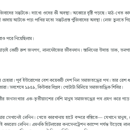
ুঁজিবাদের সঙ্কটকে। দ্যাখো ওদের কী অবস্থা। অঝোরে বৃষ্টি পড়ছে। মাঠ-খেত কাদ
 কাদায় আটকে পড়া পাখির মতো সঙ্কটগ্রস্ত পুঁজিবাদের অবস্থা। লেজ তুলতে গিয়
রাও পরে নিয়েছিলাম।
 আড়াই কোটি রুশ জনগণ, লালফৌজের জীবনদান। স্তালিনের উদাত্ত ডাক, ভলগ
 গেল চেহারা। পূর্ব ইউরোপের বেশ কয়েকটি দেশ নিল সমাজতন্ত্রের পথ। তার রেশ ধ
তারা। সবশেষে ১৯৫৯, কিউবার বিপ্লব। গোটাটা মিলিয়ে সমাজতান্ত্রিক শিবির।
থিবীর জনসংখ্যার এক-তৃতীয়াংশের বেশি মানুষ সমাজতন্ত্রের পথ গ্রহণ করে গড়
আর সেখানেই লেনিন। খেতে কারখানায় হাটে বন্দরে বস্তিতে— যেখানে মানুষ,
নেই কমরেড লেনিন। এমনকি হিটলারের কনসেনট্রেশন ক্যাম্পে পর্যন্ত উড়েছে লা