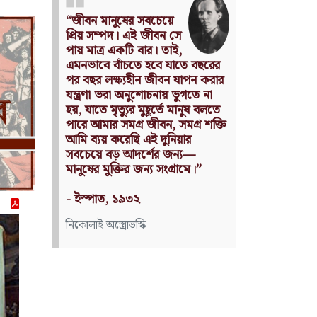
Nothing can have value
without being an object of
utility.
Source: Das Kapital
(Volume I, Chapter 1)
কার্ল মার্কস