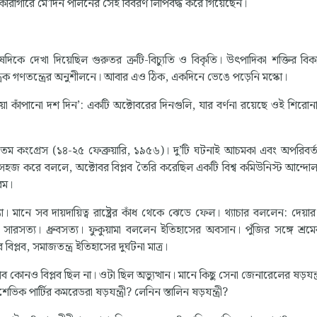
 কারাগারে মে’দিন পালনের সেই বিবরণ লিপিবদ্ধ করে গিয়েছেন।
দিকে দেখা দিয়েছিল গুরুতর ত্রুটি-বিচ্যুতি ও বিকৃতি। উৎপাদিকা শক্তির বি
্ত্রিক গণতন্ত্রের অনুশীলনে। আবার এও ঠিক, একদিনে ভেঙে পড়েনি মস্কো।
য়া কাঁপানো দশ দিন’: একটি অক্টোবরের দিনগুলি, যার বর্ণনা রয়েছে ওই শিরোন
তম কংগ্রেস (১৪-২৫ ফেব্রুয়ারি, ১৯৫৬)। দু’টি ঘটনাই আচমকা এবং অপরিবর্ত
 সহজ করে বললে, অক্টোবর বিপ্লব তৈরি করেছিল একটি বিশ্ব কমিউনিস্ট আন্দো
বম।
যা। মানে সব দায়দায়িত্ব রাষ্ট্রের কাঁধ থেকে ঝেডে ফেল। থ্যাচার বললেন: দেয
সত্য। ধ্রুবসত্য। ফুকুয়ামা বললেন ইতিহাসের অবসান। পুঁজির সঙ্গে শ্রমের দ্
্লব, সমাজতন্ত্র ইতিহাসের দুর্ঘটনা মাত্র।
লব কোনও বিপ্লব ছিল না। ওটা ছিল অভ্যুত্থান। মানে কিছু সেনা জেনারেলের ষড়যন্
 পার্টির কমরেডরা ষড়যন্ত্রী? লেনিন স্তালিন ষড়যন্ত্রী?