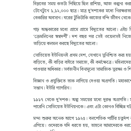
বিপ্লবের সময় কতটা পিছিয়ে ছিল রাশিয়া, আজ কল্পনা করা
টেনেটুনে ১,১২,০০০ ছাত্র। মাত্র দু’দশকের মধ্যে নিরক্ষরত
বেকারির অবসান। ঘরের টুকিটাকি কাজের বন্দি জীবন থেকে মহিলা
গাঢ় অন্ধকারের মধ্যে গ্রামে গ্রামে বিদ্যুতের আলো। এই
‘ক্রেমলিনের স্বপ্নদর্শী’। দশ বছর পর সেই ওয়েলসই ন
তাড়িয়ে ঝলমল করছে বিদ্যুতের আলো।
সোভিয়েত ইউনিয়নই প্রথম দেশ, যেখানে সুনিশ্চিত করা হয়
বাড়িতে, কী বাড়ির বাইরে সমাজে, কী কর্মক্ষেত্রে। মহিলা
পাওয়ার অধিকার। সর্বজনীন বিনামূল্যে সামাজিক সুরক্ষা ও শ
বিজ্ঞান ও প্রযুক্তিতে তাক লাগিয়ে দেওয়া অগ্রগতি। মহাকা
সন্তান। ইউরি গ্যাগরিন।
১৯১৭ থেকে দু’দশক। অল্প সময়ের মধ্যে দুরন্ত অগ্রগতি। 
পারেনি সোভিয়েত ইউনিয়নকে। এবং এটা কোনও বিচ্ছিন্ন ঘটনা ন
মন্দা শুরুর অনেক আগে ১৯২৫। বলশেভিক পার্টির চতুর্দশ 
এগিয়ে। ওদেরকে যদি ধরতে হয়, তাহলে আমাদেরকে ধরত