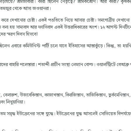
ড়াইয়ে? শ্রমজীবীরা। কারা ছিলেন নেতৃত্বে? শ্রমিকশ্রেণি। আর কারা? কৃষকর
খেতমজুর থেকে আসা জওয়ানরা।
 করে দেখানোর চেষ্টা। একই পঙতিতে নিয়ে আসার চেষ্টা। সমগোত্রীয় দেখান
াতে বলা হয় সাম্যবাদ আর ফ্যাসিবাদ একই উত্তরাধিকারের অংশ। ১২ আগস্ট দিনটি
ঁদের স্মরণ দিবস হিসবে!
 এবারে কমিউনিস্ট পার্টি চলে যাবে ইতিহাসের আস্তাকুঁড়ে। কিন্তু, তা হয়নি
 বাহারি পলেস্তারা। শতাব্দী প্রাচীন সংস্থা লেম্যান বোল্ড। ওয়ালস্ট্রিটে বেআব্রু 
লারুশ, উজবেকিস্তান, কাজাখস্তান, কিরজিস্তান, তাজিকিস্তান, তুর্কমেনিস্তান, 
ং লিথুয়ানিয়া।
তম সমৃদ্ধ ইউক্রেনের সঙ্গে যুদ্ধে। ইউক্রেনের যুদ্ধ আসলেই সোভিয়েত বিপর্যয়ের 