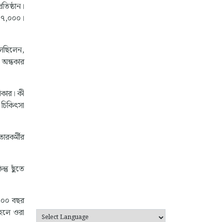
তিষ্ঠান।
,৬৭,০০০।
লেছিলেন,
 অন্ধকার
িকার। কী
ে চিকিৎসা
তোরকর্মীর
তু ছুঁতে
-১০০ বছর
াহলে ওরা