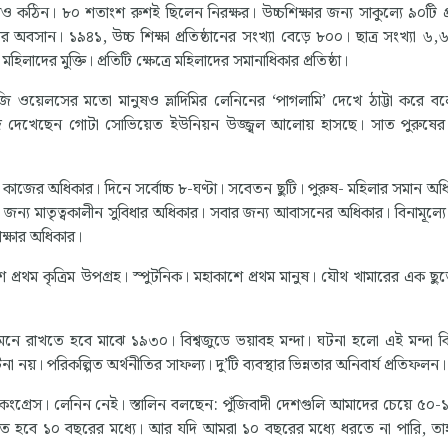
ও কঠিন। ৮০ শতাংশ রুশই ছিলেন নিরক্ষর। উচ্চশিক্ষার জন্য সাকুল্যে ৯০টি প্র
ার অবসান। ১৯৪১, উচ্চ শিক্ষা প্রতিষ্ঠানের সংখ্যা বেড়ে ৮০০। ছাত্র সংখ্যা ৬
দের মুক্তি। প্রতিটি ক্ষেত্রে মহিলাদের সমানাধিকার প্রতিষ্ঠা।
চ জি ওয়েলসের মতো মানুষও ভ্লাদিমির লেনিনের ‘পাগলামি’ দেখে ঠাট্টা করে ব
িজে দেখেছেন গোটা সোভিয়েত ইউনিয়ন উজ্জ্বল আলোয় হাসছে। সাত পুরুষের
 কাজের অধিকার। দিনে সর্বোচ্চ ৮-ঘণ্টা। সবেতন ছুটি। পুরুষ- মহিলার সমান অধ
দের জন্য মাতৃত্বকালীন সুবিধার অধিকার। সবার জন্য আবাসনের অধিকার। বিনামূল্য
িক্ষার অধিকার।
শে প্রথম কৃত্রিম উপগ্রহ। স্পুটনিক। মহাকাশে প্রথম মানুষ। যৌথ খামারের এক ছু
মনে রাখতে হবে মাঝে ১৯৩০। বিশ্বজুডে ভয়াবহ মন্দা। ঘটনা হলো এই মন্দা কিন্
য়। পরিকল্পিত অর্থনীতির সাফল্য। দু’টি ব্যবস্থার ভিন্নতার অনিবার্য প্রতিফলন।
কংগ্রেস। লেনিন নেই। স্তালিন বলছেন: পুঁজিবাদী দেশগুলি আমাদের চেয়ে ৫০
ে হবে ১০ বছরের মধ্যে। আর যদি আমরা ১০ বছরের মধ্যে ধরতে না পারি, ত