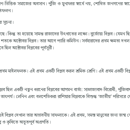
ভিত্তিক সমাজের অবসান। পুঁজি ও মুনাফার স্বার্থে নয়, শোষিত জনগণের স্বার্থে
্রতিফলন।
র সূচনা।
ন্তু তা হয়েছে সামন্ত রাজাদের উৎখাতের লক্ষ্যে। বুর্জোয়া বিপ্লব। যেমন ছ
ে বিশ শতকে অক্টোবর বিপ্লব। তার আগে প্যারি কমিউন। সর্বহারাদের প্রথম ক্ষমতা দ
। তবে ছিল অক্টোবর বিপ্লবের পূর্বসূরী।
 প্রথম মাইলফলক। এই প্রথম একটি বিপ্লব করল শ্রমিক শ্রেণি। এই প্রথম একটি বিপ
িপ্লব ছিল একটি নতুন ধরনের বিপ্লবের আগমন বার্তা: সাম্রাজ্যবাদ-বিরোধী, পুঁজিব
া তাৎপর্য। লেনিন এবং বলশেভিকরা রাশিয়ার বিপ্লবকে বিশুদ্ধ ‘জাতীয়’ পরিসরে 
 এই বিপ্লব দেখাল তার অভাবনীয় সাফল্যকে। এই প্রথম, সমস্ত মানুষের জন্য জন্ম থে
 শিল্প ও কৃষিতে অভূতপূর্ব অগ্রগতি।