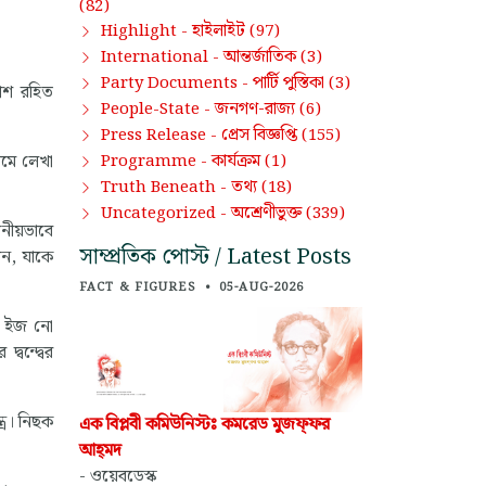
(82)
হাইলাইট
Highlight -
(97)
আন্তর্জাতিক
International -
(3)
পার্টি পুস্তিকা
Party Documents -
(3)
কাশ রহিত
জনগণ-রাজ্য
People-State -
(6)
প্রেস বিজ্ঞপ্তি
Press Release -
(155)
কার্যক্রম
ামে লেখা
Programme -
(1)
তথ্য
Truth Beneath -
(18)
অশ্রেণীভুক্ত
Uncategorized -
(339)
নীয়ভাবে
সাম্প্রতিক পোস্ট / Latest Posts
লন, যাকে
FACT & FIGURES
•
05-AUG-2026
়ার ইজ নো
বন্দ্বের
ত্র। নিছক
এক বিপ্লবী কমিউনিস্টঃ কমরেড মুজফ্‌ফর
আহ্‌মদ
- ওয়েবডেস্ক