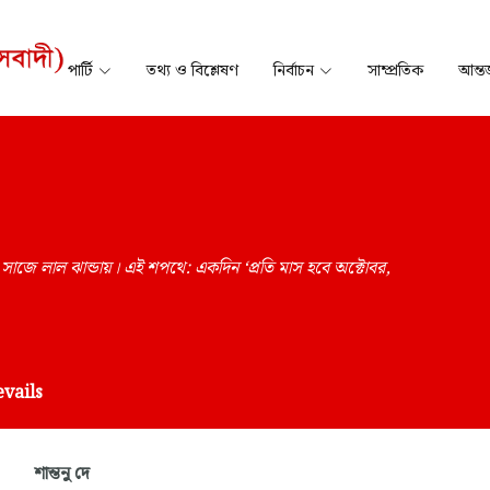
পার্টি
তথ্য ও বিশ্লেষণ
নির্বাচন
সাম্প্রতিক
আন্তর
াজে লাল ঝান্ডায়। এই শপথে: একদিন ‘প্রতি মাস হবে অক্টোবর,
vails
শান্তনু দে