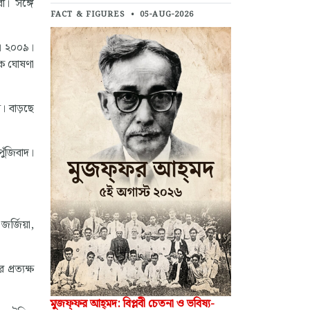
া। সঙ্গে
FACT & FIGURES
•
05-AUG-2026
ো। ২০০৯।
কে ঘোষণা
। বাড়ছে
পুঁজিবাদ।
জর্জিয়া,
প্রত্যক্ষ
মুজফ্‌ফর আহ্‌মদ: বিপ্লবী চেতনা ও ভবিষ্য-