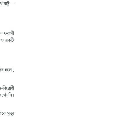
 রাষ্ট্র—
িল ফরাসী
খল ও একটি
্লব হলো,
াদ-বিরোধী
দেখেননি।
কে মৃত্যু