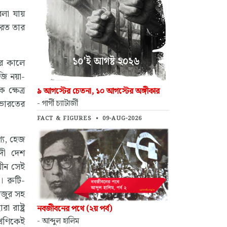
বলা যায়
ভারত তার
ের কালে
জি নয়া-
ক্ষেত্র
৯ আগস্টের চেতনা, ১০ আগস্টের অঙ্গীকার
। ভারতের
- গার্গী চ্যাটার্জী
FACT & FIGURES
•
09-AUG-2026
গ্য, হেজ
াদী দেশ
খীন সেই
। রুটি-
মজুর সহ
 রাষ্ট্র
নবজীবনের পথে (২য় পর্ব)
্রেণিকেই
- আব্দুল হালিম