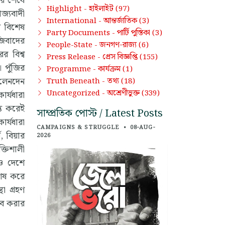
ধের শেষে
হাইলাইট
Highlight -
(97)
াজ্যবাদী
আন্তর্জাতিক
International -
(3)
য বিশেষ
পার্টি পুস্তিকা
Party Documents -
(3)
ঁজিবাদের
জনগণ-রাজ্য
People-State -
(6)
র বিশ্ব
প্রেস বিজ্ঞপ্তি
Press Release -
(155)
। পুঁজির
কার্যক্রম
Programme -
(1)
র লেনদেন
তথ্য
Truth Beneath -
(18)
অশ্রেণীভুক্ত
Uncategorized -
(339)
র্যধারা
্তি করেই
সাম্প্রতিক পোস্ট / Latest Posts
ার্যধারা
CAMPAIGNS & STRUGGLE
•
08-AUG-
, বিয়ার
2026
ক্তিশালী
নও দেশে
শেষ করে
থা গ্রহণ
্ভব করার