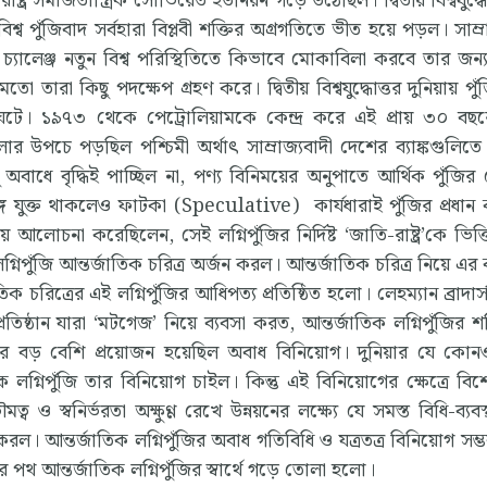
 রাষ্ট্র সমাজতান্ত্রিক সোভিয়েত ইউনিয়ন গড়ে উঠেছিল। দ্বিতীয় বিশ্বযুদ্
শ্ব পুঁজিবাদ সর্বহারা বিপ্লবী শক্তির অগ্রগতিতে ভীত হয়ে পড়ল। সাম্র
র চ্যালেঞ্জ নতুন বিশ্ব পরিস্থিতিতে কিভাবে মোকাবিলা করবে তার জন্
তারা কিছু পদক্ষেপ গ্রহণ করে। দ্বিতীয় বিশ্বযুদ্ধোত্তর দুনিয়ায় পু
্ধি ঘটে। ১৯৭৩ থেকে পেট্রোলিয়ামকে কেন্দ্র করে এই প্রায় ৩০ বছরে
লার উপচে পড়ছিল পশ্চিমী অর্থাৎ সাম্রাজ্যবাদী দেশের ব্যাঙ্কগুলিতে
ধু অবাধে বৃদ্ধিই পাচ্ছিল না, পণ্য বিনিময়ের অনুপাতে আর্থিক পুঁজি
গে যুক্ত থাকলেও ফাটকা (Speculative) কার্যধারাই পুঁজির প্রধান কা
 আলোচনা করেছিলেন, সেই লগ্নিপুঁজির নির্দিষ্ট ‘জাতি-রাষ্ট্র’কে ভিত
পুঁজি আন্তর্জাতিক চরিত্র অর্জন করল। আন্তর্জাতিক চরিত্র নিয়ে এর ক
াতিক চরিত্রের এই লগ্নিপুঁজির আধিপত্য প্রতিষ্ঠিত হলো। লেহম্যান ব্রাদার্স
তিষ্ঠান যারা ‘মটগেজ’ নিয়ে ব্যবসা করত, আন্তর্জাতিক লগ্নিপুঁজির শ
পুঁজির বড় বেশি প্রয়োজন হয়েছিল অবাধ বিনিয়োগ। দুনিয়ার যে কো
 লগ্নিপুঁজি তার বিনিয়োগ চাইল। কিন্তু এই বিনিয়োগের ক্ষেত্রে বি
 ও স্বনির্ভরতা অক্ষুণ্ণ রেখে উন্নয়নের লক্ষ্যে যে সমস্ত বিধি-ব্যবস্
করল। আন্তর্জাতিক লগ্নিপুঁজির অবাধ গতিবিধি ও যত্রতত্র বিনিয়োগ সম
পথ আন্তর্জাতিক লগ্নিপুঁজির স্বার্থে গড়ে তোলা হলো।