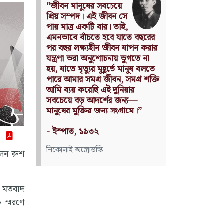
Nothing can have
value without
being an object of utility.
Source: Das Kapital
(Volume I, Chapter 1)
কার্ল মার্কস
লেন রুশ
র মতবাদ
 স্মরণে