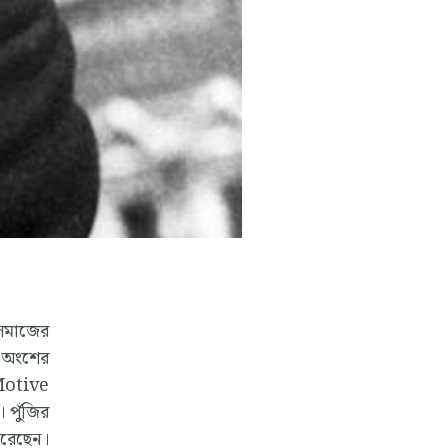
ী সমাজের
ন্য অংশের
(Motive
। পুঁজির
 করেছেন।