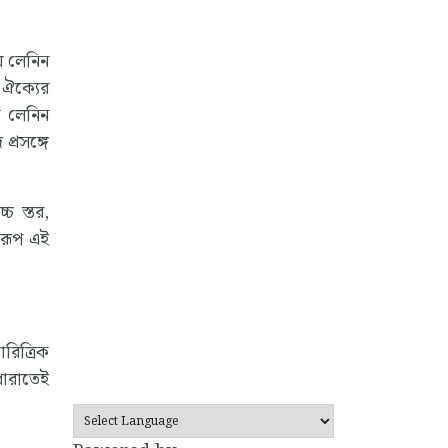
ে লেনিন
 ঐক্যের
কে লেনিন
প্রসঙ্গে
্চ স্তর,
র রূপ এই
রিত্রিক
ধারাতেই