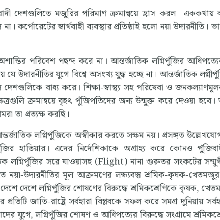
ুঁজিবাদী দেশগুলিতে মজুরির পরিমাণ ক্রমান্বয়ে হ্রাস করল। এককথায় 
। কর্পোরেটের স্বার্থবাহী ব্যবস্থার প্রতিষ্ঠাই হলো নয়া উদারনীতি। 
থে অশান্তির পরিবেশ পছন্দ করে না। আন্তর্জাতিক লগ্নিপুঁজির আধিপত্য
নয় যে উদারনীতির যুগে বিশ্বে অসংখ্য যুদ্ধ হচ্ছে না। আন্তর্জাতিক লগ্নীপুঁ
েশগুলিকে বাধ্য করে। শিক্ষা-স্বাস্থ্য সহ পরিষেবা ও জনকল্যাণমূলক 
ত্ত ক্ষেত্রগুলি ক্রমান্বয়ে বৃহৎ পুঁজিপতিদের জন্য উন্মুক্ত করে দেওয়া হবে
মরা তা প্রত্যক্ষ করছি।
্তর্জাতিক লগ্নিপুঁজিকে অস্বীকার করতে সক্ষম নয়। প্রসঙ্গত উল্লেখযো
ুঁজির হাতিয়ার। এদের নির্দেশিকাকে অগ্রাহ্য করে কোনও পুঁজিব
াতিক লগ্নিপুঁজির সরে যাওয়াসহ (Flight) নানা গুরুতর সংকটের সম্মু
িত নয়া-উদারনীতির মূল আক্রমণের লক্ষ্যবস্তু শ্রমিক-কৃষক-খেতমজুর
দেশে দেশে লগ্নিপুঁজির শোষণের বিরুদ্ধে শ্রমিকশ্রেণিকে কৃষক, খেত
িটি জাতি-রাষ্ট্রে সর্বহারা বিপ্লবকে সফল করে সমগ্র দুনিয়ায় সর্বহারা
যবাদের যুগে, লগ্নিপুঁজির শোষণ ও আধিপত্যের বিরুদ্ধে সংগ্রামে শ্রমিকশ