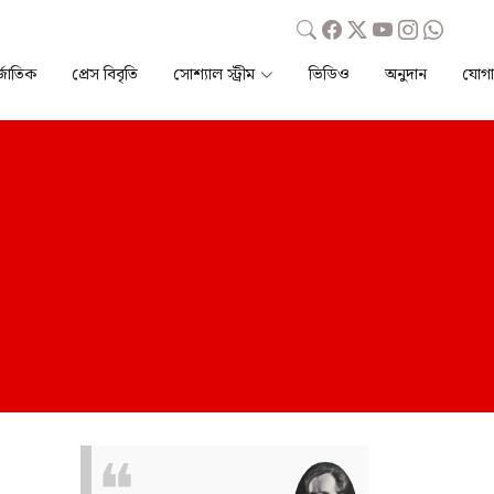
্জাতিক
প্রেস বিবৃতি
সোশ্যাল স্ট্রীম
ভিডিও
অনুদান
যোগ