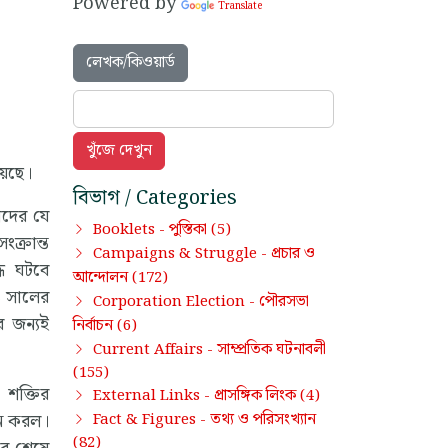
Powered by
Translate
লেখক/কিওয়ার্ড
়েছে।
বিভাগ / Categories
বাদের যে
পুস্তিকা
Booklets -
(5)
ংক্রান্ত
প্রচার ও
Campaigns & Struggle -
্ধ ঘটবে
আন্দোলন
(172)
১৬ সালের
পৌরসভা
Corporation Election -
ির জন্যই
নির্বাচন
(6)
সাম্প্রতিক ঘটনাবলী
Current Affairs -
(155)
ত শক্তির
প্রাসঙ্গিক লিংক
External Links -
(4)
তথ্য ও পরিসংখ্যান
্জন করল।
Fact & Figures -
(82)