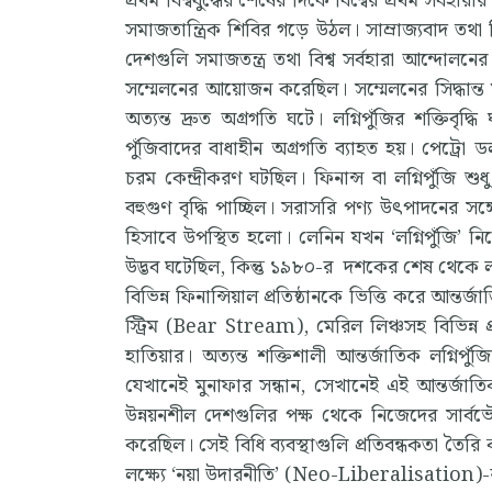
প্রথম বিশ্বযুদ্ধের শেষের দিকে বিশ্বের প্রথম সর্বহারার
সমাজতান্ত্রিক শিবির গড়ে উঠল। সাম্রাজ্যবাদ তথা বি
দেশগুলি সমাজতন্ত্র তথা বিশ্ব সর্বহারা আন্দোলনে
সম্মেলনের আয়োজন করেছিল। সম্মেলনের সিদ্ধান্ত মতো 
অত্যন্ত দ্রুত অগ্রগতি ঘটে। লগ্নিপুঁজির শক্তিবৃদ
পুঁজিবাদের বাধাহীন অগ্রগতি ব্যাহত হয়। পেট্রো ড
চরম কেন্দ্রীকরণ ঘটছিল। ফিনান্স বা লগ্নিপুঁজি শু
বহুগুণ বৃদ্ধি পাচ্ছিল। সরাসরি পণ্য উৎপাদনের সঙ্
হিসাবে উপস্থিত হলো। লেনিন যখন ‘লগ্নিপুঁজি’ নিয়ে
উদ্ভব ঘটেছিল, কিন্তু ১৯৮০-র দশকের শেষ থেকে লগ্নি
বিভিন্ন ফিনান্সিয়াল প্রতিষ্ঠানকে ভিত্তি করে আন্তর্জ
স্ট্রিম (Bear Stream), মেরিল লিঞ্চসহ বিভিন্ন প্র
হাতিয়ার। অত্যন্ত শক্তিশালী আন্তর্জাতিক লগ্নি
যেখানেই মুনাফার সন্ধান, সেখানেই এই আন্তর্জাতিক
উন্নয়নশীল দেশগুলির পক্ষ থেকে নিজেদের সার্বভৌমত্ব
করেছিল। সেই বিধি ব্যবস্থাগুলি প্রতিবন্ধকতা তৈরি 
লক্ষ্যে ‘নয়া উদারনীতি’ (Neo-Liberalisation)-র 