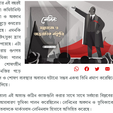
বার এই বছরই
থা কমিউনিস্ট
ারা ও অবদান
 জুড়ে কমরেড
েছে। এমনকি
সুক্য হ্রাস
পেয়েছে। এটা
রায় গুণগত
ূমিকা পালন
ে শোষণহীন
 নজির গড়ে
জিবাদ ও শোষণ ব্যবস্থার অবসান ঘটানো সম্ভব একথা তিনি প্রমাণ করেছি
দিয়ে।
ে তোলা এই অত্যন্ত কঠিন কাজগুলি করার সাথে সাথে সর্বহারা বিপ্লবে
েনিন অসাধারণ ভূমিকা পালন করেছিলেন। লেনিনের অবদান ও ভূমিকাকে
ের মতবাদকে মার্কসবাদ-লেনিনবাদ হিসাবে অভিহিত করেছে।