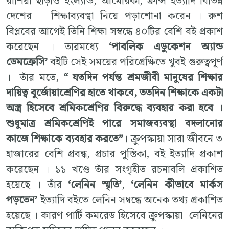
রাশিয়া ছাড়াও ইংল্যান্ড, আমেরিকা, ফ্রান্স ইত্যাদি বিভিন্ন
দেশের শিক্ষাব্যবস্থা নিয়ে পড়াশোনা করেন । রুশ
বিপ্লবের আগেই তিনি শিক্ষা সম্বন্ধে ৪০টির বেশি বই প্রকাশ
করেছেন । তারমধ্যে
‘পাবলিক এডুকেশন অ্যান্ড
ডেমক্রেসি’
বইটি সেই সময়ের পরিপ্রেক্ষিতে খুবই গুরুত্বপূর্ণ
। তাঁর মতে,
“ যতদিন পর্যন্ত শ্রমজীবী মানুষের শিক্ষার
দায়িত্ব বুর্জোয়াশ্রেণির হাতে থাকবে, ততদিন শিক্ষাকে একটা
অস্ত্র হিসেবে শ্রমিকশ্রেণির বিরুদ্ধে ব্যবহার করা হবে ।
শুধুমাত্র শ্রমিকশ্রেণিই পারে সমাজব্যবস্থা বদলানোর
কাজে শিক্ষাকে ব্যবহার করতে”
। ক্রুপস্কায়া সারা জীবনে ৩
হাজারের বেশি প্রবন্ধ, প্রচার পুস্তিকা, বই ইত্যাদি প্রকাশ
করেছেন । ১১ খণ্ডে তাঁর সংগৃহীত রচনাবলি প্রকাশিত
হয়েছে । তাঁর
‘লেনিন স্মৃতি’
,
‘লেনিন কীভাবে মার্কস
পড়তেন’
ইত্যাদি বইতে লেনিন সম্বন্ধে অনেক তথ্য প্রকাশিত
হয়েছে । কারণ পার্টি কমরেড হিসেবে ক্রুপস্কায়া লেনিনের