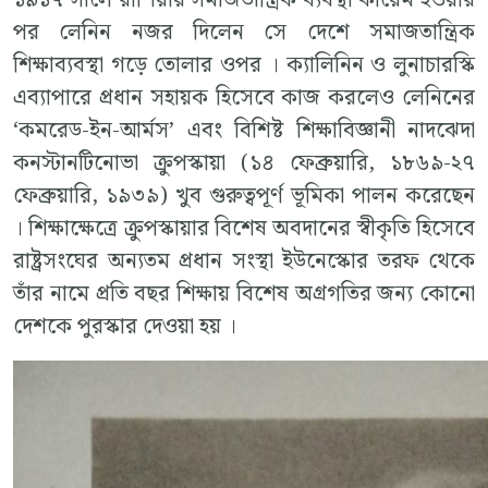
১৯১৭ সালে রাশিয়ায় সমাজতান্ত্রিক ব্যবস্থা কায়েম হওয়ার
পর লেনিন নজর দিলেন সে দেশে সমাজতান্ত্রিক
শিক্ষাব্যবস্থা গড়ে তোলার ওপর । ক্যালিনিন ও লুনাচারস্কি
এব্যাপারে প্রধান সহায়ক হিসেবে কাজ করলেও লেনিনের
‘কমরেড-ইন-আর্মস’ এবং বিশিষ্ট শিক্ষাবিজ্ঞানী নাদঝেদা
কনস্টানটিনোভা ক্রুপস্কায়া (১৪ ফেব্রুয়ারি, ১৮৬৯-২৭
ফেব্রুয়ারি, ১৯৩৯) খুব গুরুত্বপূর্ণ ভূমিকা পালন করেছেন
। শিক্ষাক্ষেত্রে ক্রুপস্কায়ার বিশেষ অবদানের স্বীকৃতি হিসেবে
রাষ্ট্রসংঘের অন্যতম প্রধান সংস্থা ইউনেস্কোর তরফ থেকে
তাঁর নামে প্রতি বছর শিক্ষায় বিশেষ অগ্রগতির জন্য কোনো
দেশকে পুরস্কার দেওয়া হয় ।