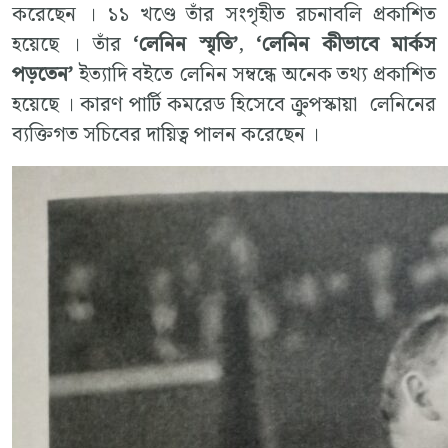
করেছেন । ১১ খণ্ডে তাঁর সংগৃহীত রচনাবলি প্রকাশিত
হয়েছে । তাঁর
‘লেনিন স্মৃতি’
,
‘লেনিন কীভাবে মার্কস
পড়তেন’
ইত্যাদি বইতে লেনিন সম্বন্ধে অনেক তথ্য প্রকাশিত
হয়েছে । কারণ পার্টি কমরেড হিসেবে ক্রুপস্কায়া লেনিনের
ব্যক্তিগত সচিবের দায়িত্ব পালন করেছেন ।