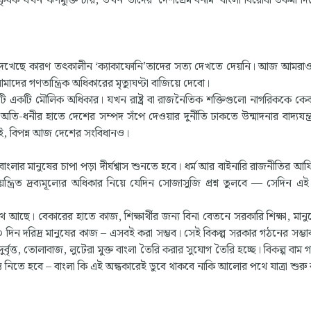
ষক যখন ঋণমুক্তি চায়, তখন তাদের ‘দেশপ্রেম’বনাম ‘বাংলা বিরোধী’তকমা দি
েবে দেখেছে কারণ তৎকালীন ‘ক্যাকাফোনি’তাদের সত্য দেখতে দেয়নি। আজ আমরা
ের গণতান্ত্রিক অধিকারের মৃত্যুঘণ্টা বাজিয়ে দেবো।
 এটি একটি মৌলিক অধিকার। যখন রাষ্ট্র বা রাজনৈতিক শক্তিগুলো নাগরিককে ক
অতি-ধনীর হাতে দেশের সম্পদ সঁপে দেওয়ার দুর্নীতি ঢাকতে উন্মাদনার বাদ্যযন্ত্
ই, বিপন্ন আজ দেশের সংবিধানও।
ার মানুষের চাপা পড়া দীর্ঘশ্বাস শুনতে হবে। ধর্ম আর বাইনারি রাজনীতির আ
িয়ন্ত্রিত দ্রব্যমূল্যের অধিকার নিয়ে যেদিন সোজাসুজি প্রশ্ন তুলবে — সেদিন এ
 আছে। বেকারের হাতে কাজ, শিক্ষার্থীর জন্য বিনা বেতনে সরকারি শিক্ষা, মানু
 ২০০ দিন দরিদ্র মানুষের কাজ – এসবই করা সম্ভব। সেই বিকল্প সরকার গঠনের সম্ভ
র্বৃত্ত, তোলাবাজ, লুটেরা মুক্ত বাংলা তৈরি করার সুযোগ তৈরি হচ্ছে। বিকল্প বাম গণ
ধান্ত নিতে হবে – বাংলা কি এই অন্ধকারেই ডুবে থাকবে নাকি আলোর পথে যাত্রা শুরু