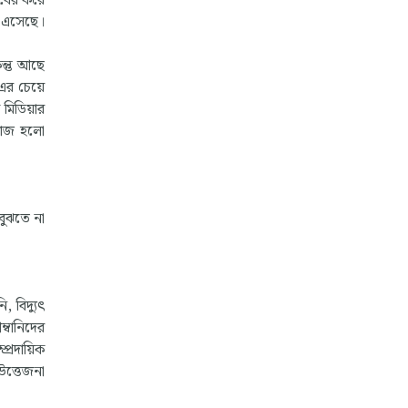
 বের করে
 এসেছে।
ন্তু আছে
-এর চেয়ে
 মিডিয়ার
 কাজ হলো
বুঝতে না
 বিদ্যুৎ
্বানিদের
প্রদায়িক
উত্তেজনা