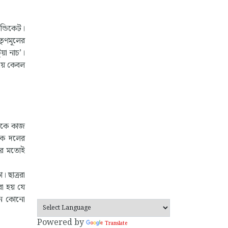
ন্ডিকেট।
তৃণমূলের
য়া নাচ’।
িয়ে কেবল
তাকে কাজ
এক দলের
দের মতোই
। ছাত্ররা
রা হয় যে
তুন কোনো
Powered by
Translate