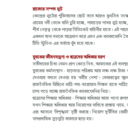
রাজ্যের সম্পদ লুট
কেন্দ্রের লুটেরা পুঁজিবাদের ছোট তবে আরও কুৎসিত সংস
গ্রামের নদী থেকে বালি চুরি হচ্ছে, পাহাড়ের পাথর লুঠ হচ
শীর্ষ নেতৃত্ব থেকে পাড়ার সিন্ডিকেট বাহিনীর হাতে। এই প
একদল অন্য দলকে আক্রমণ করে এমন এক ক্যাকাফোনি তৈরি 
টিভি স্টুডিও-এর তর্জায় বুঁদ হয়ে থাকে।
যুবকের জীবনযন্ত্রণা ও ছাত্রদের অধিকার হরণ
সতীদাহের চিতা যেমন প্রাণ কেড়ে নিত, আজকের এই ব্যবস্থা 
যুবকের কর্মসংস্থান - হাড়ভাঙা পরিশ্রম আর লক্ষ লক্ষ টা
দেওয়ার বদলে দেওয়া হয় ‘ধর্মীয় নেশা’। বেকারত্বের 
রাজনৈতিক মিছিলে লাঠি-গদা-তরোয়াল-পিস্তল হাতে পাঠি
চাপা পড়ে যাচ্ছে রাজনৈতিক ক্যাকাফোনির নিচে।
ছাত্রদের শিক্ষার অধিকার - শিক্ষার অধিকার আজ পণ্যে রূপান্ত
যখন শিক্ষার অধিকার আর নিয়োগের দাবিতে রাস্তায় নামে,
এরা আসলে ‘বিশৃঙ্খলা’ সৃষ্টি করছে। নিয়োগ দুর্নীতির
সাম্প্রদায়িক সুড়সুড়ি বাজারে ছাড়া হয়।