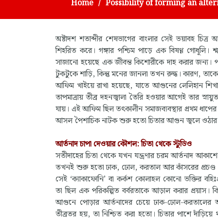
Home
Possibility of forming an alt
অষ্টাদশ শতাব্দীর শেষভাগের বাংলার সেই ভয়াবহ চিত্
শিহরিত করে। গঙ্গার পশ্চিম পাড়ে এক বিষণ্ণ গোধূলি। শ্
সাজানো হয়েছে এক জীবন্ত কিশোরীকে দাহ করার জন্য। 
টুকটুকে শাড়ি, কিন্তু মনের জানলা তখন রুদ্ধ। কারণ, তাকে 
আফিম খাইয়ে রাখা হয়েছে, যাতে আগুনের লেলিহান শিখার
তাপমাত্রায় তীব্র দহনজ্বালা তৈরি হওয়ার আগেই তার স্নায়ুত
যায়। এই আফিম ছিল তৎকালীন সমাজব্যবস্থার প্রথম ধাপের নিয়
আসল পৈশাচিক নাটক শুরু হতো চিতার আগুন জ্বলে ওঠার
আর্তনাদ চাপা দেওয়ার কৌশল: চিতা থেকে স্টুডিও
সতীদাহের চিতা থেকে যখন যন্ত্রণার চরম আর্তনাদ আকাশ
তখনই শুরু হতো ঢাক, ঢোল, করতাল আর কাঁসরের প্রচণ্ড শ
সেই ‘ক্যাকাফোনি’ বা কর্কশ কোলাহল কোনো ভক্তির বহিঃপ
তা ছিল এক পরিকল্পিত বর্বরতাকে আড়াল করার প্রয়াস। ক
আগুনে পোড়ার আর্তনাদের চেয়ে ঢাক-ঢোল-করতালের
তীব্রতর হয়, তা নিশ্চিত করা হতো। চিতার পাশে দাঁড়িয়