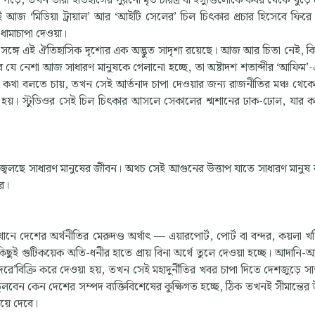
পড়ে, তখন তারা ইতিহাসের পুরনো মৃত চরিত্র বা ইস্যুগুলোকে কবর থেকে খুঁড়ে
 ‘মিডিয়া ট্রায়াল’ আর ‘আইটি সেলের’ চিল চিৎকার প্রচার হিসেবে ফিরে
ধামাচাপা দেওয়া।
ঙ্গে এই ঐতিহাসিক দৃশ্যের এক অদ্ভুত সাদৃশ্য রয়েছে। আজ আর চিতা নেই, কি
িকতার যে নেশা আজ সাধারণ মানুষকে গেলানো হচ্ছে, তা অষ্টাদশ শতাব্দীর ‘আফিম’
র কথা বলতে চায়, তখন সেই আর্তনাদ চাপা দেওয়ার জন্য রাজনীতির মঞ্চ থেকে
 করা হয়। স্টুডিওর সেই চিল চিৎকার আসলে সেকালের শ্মশানের ঢাক-ঢোল, যার
লছে সাধারণ মানুষের জীবন। অথচ সেই আগুনের উত্তাপ যাতে সাধারণ মানুষ 
র।
 দেশের অর্থনীতির মেরুদণ্ড অর্থাৎ — এয়ারপোর্ট, পোর্ট বা বন্দর, কয়লা খনি,
ছুই গুটিকয়েক অতি-ধনীর হাতে প্রায় বিনা অর্থে তুলে দেওয়া হচ্ছে। আদানি-আম
দরে’বিক্রি করে দেওয়া হয়, তখন সেই মহাদুর্নীতির খবর চাপা দিতে দেশজুড়ে সাম্
লবেন কেন দেশের সম্পদ ব্যক্তিবিশেষের কুক্ষিগত হচ্ছে, ঠিক তখনই সীমান্তের 
িয়ে দেবে।