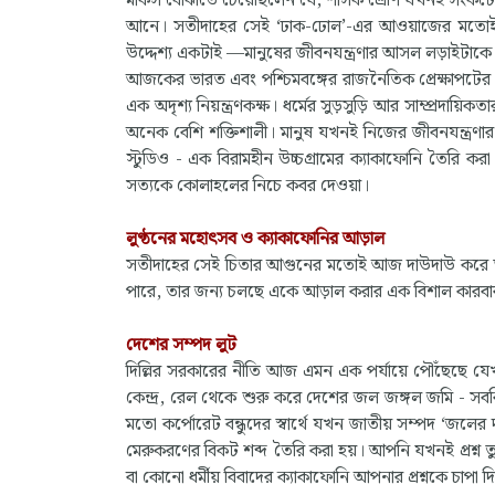
মার্কস বোঝাতে চেয়েছিলেন যে, শাসক শ্রেণি যখনই সংকটে 
আনে। সতীদাহের সেই ‘ঢাক-ঢোল’-এর আওয়াজের মতোই আজ
উদ্দেশ্য একটাই —মানুষের জীবনযন্ত্রণার আসল লড়াইটাকে 
আজকের ভারত এবং পশ্চিমবঙ্গের রাজনৈতিক প্রেক্ষাপটের স
এক অদৃশ্য নিয়ন্ত্রণকক্ষ। ধর্মের সুড়সুড়ি আর সাম্প্রদায়
অনেক বেশি শক্তিশালী। মানুষ যখনই নিজের জীবনযন্ত্রণা
স্টুডিও - এক বিরামহীন উচ্চগ্রামের ক্যাকাফোনি তৈরি
সত্যকে কোলাহলের নিচে কবর দেওয়া।
লুণ্ঠনের মহোৎসব ও ক্যাকাফোনির আড়াল
সতীদাহের সেই চিতার আগুনের মতোই আজ দাউদাউ করে জ্ব
পারে, তার জন্য চলছে একে আড়াল করার এক বিশাল কারবা
দেশের সম্পদ লুট
দিল্লির সরকারের নীতি আজ এমন এক পর্যায়ে পৌঁছেছে যেখানে
কেন্দ্র, রেল থেকে শুরু করে দেশের জল জঙ্গল জমি - সবকি
মতো কর্পোরেট বন্ধুদের স্বার্থে যখন জাতীয় সম্পদ ‘জলের 
মেরুকরণের বিকট শব্দ তৈরি করা হয়। আপনি যখনই প্রশ্ন তু
বা কোনো ধর্মীয় বিবাদের ক্যাকাফোনি আপনার প্রশ্নকে চাপা দ