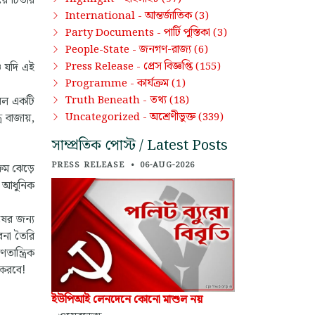
য়ে চিতার
আন্তর্জাতিক
International -
(3)
পার্টি পুস্তিকা
Party Documents -
(3)
জনগণ-রাজ্য
People-State -
(6)
প্রেস বিজ্ঞপ্তি
Press Release -
(155)
ও যদি এই
কার্যক্রম
Programme -
(1)
তথ্য
Truth Beneath -
(18)
েবল একটি
অশ্রেণীভুক্ত
Uncategorized -
(339)
র বাজায়,
সাম্প্রতিক পোস্ট / Latest Posts
PRESS RELEASE
•
06-AUG-2026
ফিম ঝেড়ে
ই আধুনিক
ষের জন্য
াবনা তৈরি
তান্ত্রিক
 করবে!
ইউপিআই লেনদেনে কোনো মাশুল নয়