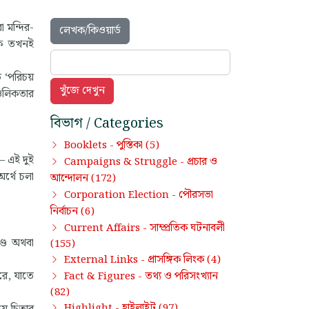
 মন্দির-
লেখক/কিওয়ার্ড
িক তখনই
ত ‘পরিচয়
চলিকতার
বিভাগ / Categories
পুস্তিকা
Booklets -
(5)
— এই দুই
প্রচার ও
Campaigns & Struggle -
র্থে চলা
আন্দোলন
(172)
পৌরসভা
Corporation Election -
নির্বাচন
(6)
সাম্প্রতিক ঘটনাবলী
Current Affairs -
ণ্ড অথবা
(155)
প্রাসঙ্গিক লিংক
External Links -
(4)
রে, যাতে
তথ্য ও পরিসংখ্যান
Fact & Figures -
(82)
হাইলাইট
Highlight -
(97)