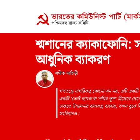
শ্মশানের ক্যাকাফোনি: স
আধুনিক ব্যাকরণ
শমীক লাহিড়ী
গণতন্ত্রে নাগরিকত্ব কোনো দান নয়, এটি একট
একটি ‘ভোট ব্যাংক’বা ‘নথির স্তূপ’ হিসেবে দে
ঢাকতে উন্মাদনার বাদ্যযন্ত্র বাজায়, তখন বু
সংবিধানও।