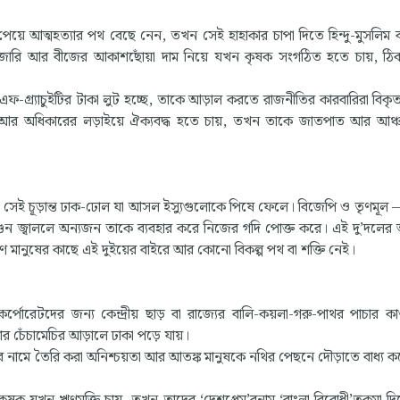
েয়ে আত্মহত্যার পথ বেছে নেন, তখন সেই হাহাকার চাপা দিতে হিন্দু-মুসলিম বা
াজারি আর বীজের আকাশছোঁয়া দাম নিয়ে যখন কৃষক সংগঠিত হতে চায়, ঠ
এফ-গ্র্যাচুইটির টাকা লুট হচ্ছে, তাকে আড়াল করতে রাজনীতির কারবারিরা বিকৃ
রি আর অধিকারের লড়াইয়ে ঐক্যবদ্ধ হতে চায়, তখন তাকে জাতপাত আর আঞ্
হলো সেই চূড়ান্ত ঢাক-ঢোল যা আসল ইস্যুগুলোকে পিষে ফেলে। বিজেপি ও তৃণমূল 
 জ্বাললে অন্যজন তাকে ব্যবহার করে নিজের গদি পোক্ত করে। এই দু’দলের অ
 মানুষের কাছে এই দুইয়ের বাইরে আর কোনো বিকল্প পথ বা শক্তি নেই।
র্পোরেটদের জন্য কেন্দ্রীয় ছাড় বা রাজ্যের বালি-কয়লা-গরু-পাথর পাচার কা
র চেঁচামেচির আড়ালে ঢাকা পড়ে যায়।
 নামে তৈরি করা অনিশ্চয়তা আর আতঙ্ক মানুষকে নথির পেছনে দৌড়াতে বাধ্য ক