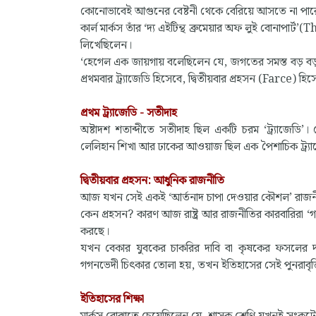
কোনোভাবেই আগুনের বেষ্টনী থেকে বেরিয়ে আসতে না পার
কার্ল মার্কস তাঁর ‘দ্য এইটিন্থ ব্রুমেয়ার অফ লুই বোন
লিখেছিলেন।
‘হেগেল এক জায়গায় বলেছিলেন যে, জগতের সমস্ত বড় ব
প্রথমবার ট্র্যাজেডি হিসেবে, দ্বিতীয়বার প্রহসন (Farce) হিস
প্রথম ট্র্যাজেডি - সতীদাহ
অষ্টাদশ শতাব্দীতে সতীদাহ ছিল একটি চরম ‘ট্র্যাজেডি’।
লেলিহান শিখা আর ঢাকের আওয়াজ ছিল এক পৈশাচিক ট্র্য
দ্বিতীয়বার প্রহসন: আধুনিক রাজনীতি
আজ যখন সেই একই ‘আর্তনাদ চাপা দেওয়ার কৌশল’ রাজনীতি
কেন প্রহসন? কারণ আজ রাষ্ট্র আর রাজনীতির কারবারিরা ‘
করছে।
যখন বেকার যুবকের চাকরির দাবি বা কৃষকের ফসলের দামে
গগনভেদী চিৎকার তোলা হয়, তখন ইতিহাসের সেই পুনরাবৃত্ত
ইতিহাসের শিক্ষা