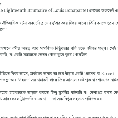
ে।
াপার্ট’(The Eighteenth Brumaire of Louis Bonaparte) প্রবন্ধের শুরুতেই 
ড় ঐতিহাসিক ঘটনা এবং চরিত্র যেন দু’বার করে ফিরে আসে। তিনি বলতে ভুলে
েবে।’
 সেখানে ধর্মীয় অন্ধত্ব আর সামাজিক নিষ্ঠুরতার বলি হতো জীবন্ত মানুষ। সে
াজেডি, যা একটি সমাজকে ভেতর থেকে কুরে কুরে খেয়েছিল।
তে ফিরে আসে, মার্কসের ভাষায় তা হয়ে দাঁড়ায় একটি ‘প্রহসন’ বা Farce।
গণতন্ত্র’ আর ‘উন্নয়ন’-এর নামাবলী গায়ে দিয়ে আসলে সেই পুরনো শোষণের নাটকই
র হাহাকারকে আড়াল করতে হিন্দু-মুসলিম বাইনারি বা ‘দেশপ্রেম বনাম দেশ
ি আর কেবল ট্র্যাজেডি থাকে না — তা এক নিষ্ঠুর প্রহসনে পরিণত হয়।