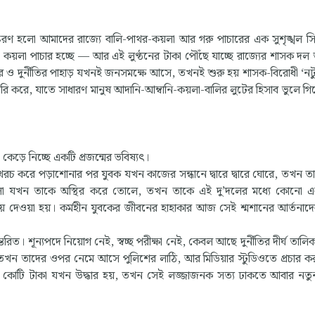
্করণ হলো আমাদের রাজ্যে বালি-পাথর-কয়লা আর গরু পাচারের এক সুশৃঙ্খল সি
্ছে, কয়লা পাচার হচ্ছে — আর এই লুণ্ঠনের টাকা পৌঁছে যাচ্ছে রাজ্যের শাসক দল 
াচার ও দুর্নীতির পাহাড় যখনই জনসমক্ষে আসে, তখনই শুরু হয় শাসক-বিরোধী ‘নটু
করে, যাতে সাধারণ মানুষ আদানি-আম্বানি-কয়লা-বালির লুটের হিসাব ভুলে গ
কেড়ে নিচ্ছে একটি প্রজন্মের ভবিষ্যৎ।
কা খরচ করে পড়াশোনার পর যুবক যখন কাজের সন্ধানে দ্বারে দ্বারে ঘোরে, তখন 
জ্বালা যখন তাকে অস্থির করে তোলে, তখন তাকে এই দু’দলের মধ্যে কোনো 
য়ে দেওয়া হয়। কর্মহীন যুবকের জীবনের হাহাকার আজ সেই শ্মশানের আর্তনা
রিত। শূন্যপদে নিয়োগ নেই, স্বচ্ছ পরীক্ষা নেই, কেবল আছে দুর্নীতির দীর্ঘ তালিকা
 তখন তাদের ওপর নেমে আসে পুলিশের লাঠি, আর মিডিয়ার স্টুডিওতে প্রচার ক
 কোটি কোটি টাকা যখন উদ্ধার হয়, তখন সেই লজ্জাজনক সত্য ঢাকতে আবার ন