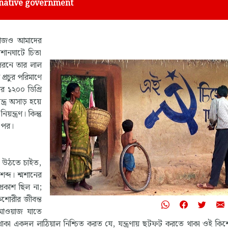
ernative government
র আজও আমাদের
মশানঘাটে চিতা
পরনে তার লাল
প্রচুর পরিমাণে
 ১২০০ ডিগ্রি
ন্ত্র অসাড় হয়ে
ন্ত্রণ। কিন্তু
 পর।
ে উঠতে চাইত,
ব্দ। শ্মশানের
্রকাশ ছিল না;
িশোরীর জীবন্ত
 আওয়াজ যাতে
ে থাকা একদল লাঠিয়াল নিশ্চিত করত যে, যন্ত্রণায় ছটফট করতে থাকা ওই কি