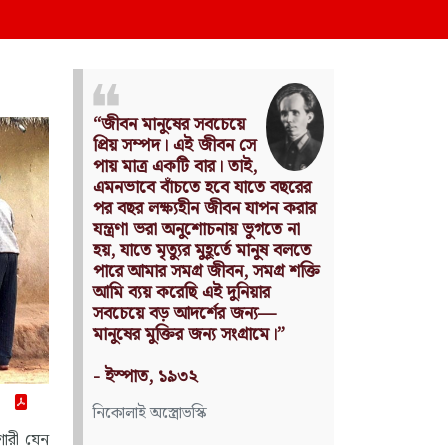
Nothing can have value
without being an object of
utility.
Source: Das Kapital
(Volume I, Chapter 1)
কার্ল মার্কস
শোরী যেন