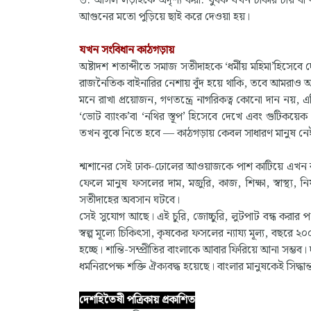
৩. আসল লড়াইকে অদৃশ্য করা: যুবক যখন চাকরি চায় বা কৃ
আগুনের মতো পুড়িয়ে ছাই করে দেওয়া হয়।
যখন সংবিধান কাঠগড়ায়
অষ্টাদশ শতাব্দীতে সমাজ সতীদাহকে ‘ধর্মীয় মহিমা’হিস
রাজনৈতিক বাইনারির নেশায় বুঁদ হয়ে থাকি, তবে আমরাও আমাদ
মনে রাখা প্রয়োজন, গণতন্ত্রে নাগরিকত্ব কোনো দান নয়,
‘ভোট ব্যাংক’বা ‘নথির স্তূপ’ হিসেবে দেখে এবং গুটিকয়েক 
তখন বুঝে নিতে হবে — কাঠগড়ায় কেবল সাধারণ মানুষ নে
শ্মশানের সেই ঢাক-ঢোলের আওয়াজকে পাশ কাটিয়ে এখন বাংল
ফেলে মানুষ ফসলের দাম, মজুরি, কাজ, শিক্ষা, স্বাস্থ্য, ন
সতীদাহের অবসান ঘটবে।
সেই সুযোগ আছে। এই চুরি, জোচ্চুরি, লুটপাট বন্ধ করার পথ
স্বল্প মূল্যে চিকিৎসা, কৃষকের ফসলের ন্যায্য মূল্য, বছরে
হচ্ছে। শান্তি-সম্প্রীতির বাংলাকে আবার ফিরিয়ে আনা সম্ভব। দু
ধর্মনিরপেক্ষ শক্তি ঐক্যবদ্ধ হয়েছে। বাংলার মানুষকেই সিদ্
দেশহিতৈষী পত্রিকায় প্রকাশিত