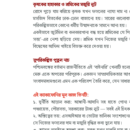
কৃষকের হাহাকার ও শ্রমিকের মজুরি লুট
রোদে পুড়ে ঘাম ঝরিয়ে কৃষক যখন ফসলের ন্যায্য দাম না প
মসজিদ বিতর্কের ঢাক-ঢোল বাজানো হয়। সারের কালোব
পরিকল্পিতভাবে কোনো ধর্মীয় উন্মাদনাকে সামনে আনা হয়।
একইভাবে জুটমিল বা কলকারখানা বন্ধ হয়ে শ্রমিকের যে পি
সত্তা’-এর নেশা ছড়িয়ে দেয়। শ্রমিক যখন নিজের মজু
বিদ্বেষের আফিম খাইয়ে বিভক্ত করে দেওয়া হয়।
সুপরিকল্পিত পুতুল নাচ
পশ্চিমবঙ্গের বর্তমান রাজনীতিতে এই ‘বাইনারি’ খেলাটি 
মেরু একে অপরের পরিপূরক। একজন সাম্প্রদায়িকতার আগুন
সংবাদমাধ্যমগুলো এমন এক পরিবেশ তৈরি করে, যেন সাধারণ
এই ক্যাকাফোনির মূল কাজ তিনটি:
১. দুর্নীতি আড়াল করা: আম্বানী-আদানি সহ হাতে গোনা ক
পঞ্চায়েত, পৌরসভা, সরকারের টাকা লুট — সবই এই চিৎকা
২. অস্তিত্বের ভয়: এসআইআর বা ভোটার তালিকা সংশোধনের
সে নিজের ফসলের দাম বা মজুরি বৃদ্ধির কথা ভুলে যায়।