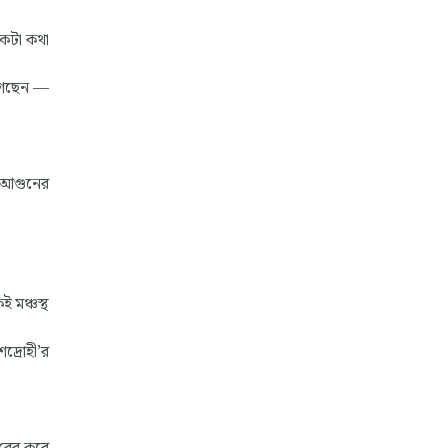
একটা কথা
 গেছেন —
ই আগুনের
 মঞ্চস্থ
দ্রোহী’র