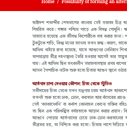
Home
Possibility of forming an alt
অষ্টাদশ শতাব্দীর শেষভাগের বাংলার সেই ভয়াবহ চিত্
শিহরিত করে। গঙ্গার পশ্চিম পাড়ে এক বিষণ্ণ গোধূলি। শ্
সাজানো হয়েছে এক জীবন্ত কিশোরীকে দাহ করার জন্য। 
টুকটুকে শাড়ি, কিন্তু মনের জানলা তখন রুদ্ধ। কারণ, তাকে 
আফিম খাইয়ে রাখা হয়েছে, যাতে আগুনের লেলিহান শিখার
তাপমাত্রায় তীব্র দহনজ্বালা তৈরি হওয়ার আগেই তার স্নায়ুত
যায়। এই আফিম ছিল তৎকালীন সমাজব্যবস্থার প্রথম ধাপের নিয়
আসল পৈশাচিক নাটক শুরু হতো চিতার আগুন জ্বলে ওঠার
আর্তনাদ চাপা দেওয়ার কৌশল: চিতা থেকে স্টুডিও
সতীদাহের চিতা থেকে যখন যন্ত্রণার চরম আর্তনাদ আকাশ
তখনই শুরু হতো ঢাক, ঢোল, করতাল আর কাঁসরের প্রচণ্ড শ
সেই ‘ক্যাকাফোনি’ বা কর্কশ কোলাহল কোনো ভক্তির বহিঃপ
তা ছিল এক পরিকল্পিত বর্বরতাকে আড়াল করার প্রয়াস। ক
আগুনে পোড়ার আর্তনাদের চেয়ে ঢাক-ঢোল-করতালের
তীব্রতর হয়, তা নিশ্চিত করা হতো। চিতার পাশে দাঁড়িয়