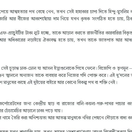
েয়ে আত্মহত্যার পথ বেছে নেন, তখন সেই হাহাকার চাপা দিতে হিন্দু-মুসলিম বা
াজারি আর বীজের আকাশছোঁয়া দাম নিয়ে যখন কৃষক সংগঠিত হতে চায়, ঠ
এফ-গ্র্যাচুইটির টাকা লুট হচ্ছে, তাকে আড়াল করতে রাজনীতির কারবারিরা বিকৃ
রি আর অধিকারের লড়াইয়ে ঐক্যবদ্ধ হতে চায়, তখন তাকে জাতপাত আর আঞ্
হলো সেই চূড়ান্ত ঢাক-ঢোল যা আসল ইস্যুগুলোকে পিষে ফেলে। বিজেপি ও তৃণমূল 
 জ্বাললে অন্যজন তাকে ব্যবহার করে নিজের গদি পোক্ত করে। এই দু’দলের অ
 মানুষের কাছে এই দুইয়ের বাইরে আর কোনো বিকল্প পথ বা শক্তি নেই।
র্পোরেটদের জন্য কেন্দ্রীয় ছাড় বা রাজ্যের বালি-কয়লা-গরু-পাথর পাচার কা
র চেঁচামেচির আড়ালে ঢাকা পড়ে যায়।
 নামে তৈরি করা অনিশ্চয়তা আর আতঙ্ক মানুষকে নথির পেছনে দৌড়াতে বাধ্য ক