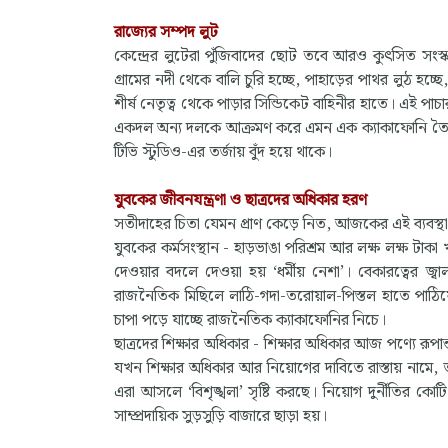
রাজ্যের সম্পদ লুট
কেন্দ্রের লুটেরা পুঁজিবাদের ছোট তবে আরও কুৎসিত সংস
গ্রামের নদী থেকে বালি চুরি হচ্ছে, পাহাড়ের পাথর লুঠ হচ
শীর্ষ নেতৃত্ব থেকে পাড়ার সিন্ডিকেট বাহিনীর হাতে। এই প
একদল অন্য দলকে আক্রমণ করে এমন এক ক্যাকাফোনি তৈরি 
টিভি স্টুডিও-এর তর্জায় বুঁদ হয়ে থাকে।
যুবকের জীবনযন্ত্রণা ও ছাত্রদের অধিকার হরণ
সতীদাহের চিতা যেমন প্রাণ কেড়ে নিত, আজকের এই ব্যবস্থা 
যুবকের কর্মসংস্থান - হাড়ভাঙা পরিশ্রম আর লক্ষ লক্ষ টা
দেওয়ার বদলে দেওয়া হয় ‘ধর্মীয় নেশা’। বেকারত্বের 
রাজনৈতিক মিছিলে লাঠি-গদা-তরোয়াল-পিস্তল হাতে পাঠি
চাপা পড়ে যাচ্ছে রাজনৈতিক ক্যাকাফোনির নিচে।
ছাত্রদের শিক্ষার অধিকার - শিক্ষার অধিকার আজ পণ্যে রূপান্ত
যখন শিক্ষার অধিকার আর নিয়োগের দাবিতে রাস্তায় নামে,
এরা আসলে ‘বিশৃঙ্খলা’ সৃষ্টি করছে। নিয়োগ দুর্নীতির
সাম্প্রদায়িক সুড়সুড়ি বাজারে ছাড়া হয়।