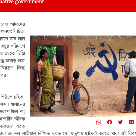
ernative government
র আজও আমাদের
মশানঘাটে চিতা
পরনে তার লাল
প্রচুর পরিমাণে
 ১২০০ ডিগ্রি
ন্ত্র অসাড় হয়ে
ন্ত্রণ। কিন্তু
 পর।
ে উঠতে চাইত,
ব্দ। শ্মশানের
্রকাশ ছিল না;
িশোরীর জীবন্ত
 আওয়াজ যাতে
ে থাকা একদল লাঠিয়াল নিশ্চিত করত যে, যন্ত্রণায় ছটফট করতে থাকা ওই কি