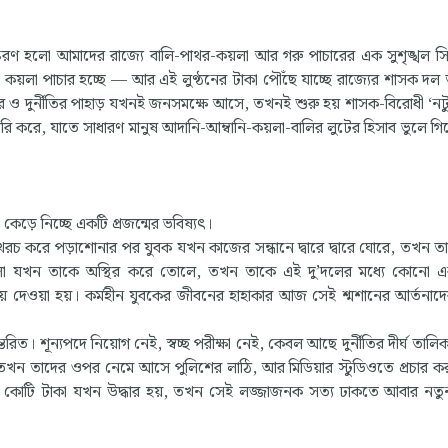
্করণ হলো আমাদের রাজ্যে বালি-পাথর-কয়লা আর গরু পাচারের এক সুশৃঙ্খল সি
্ছে, কয়লা পাচার হচ্ছে — আর এই লুণ্ঠনের টাকা পৌঁছে যাচ্ছে রাজ্যের শাসক দল 
াচার ও দুর্নীতির পাহাড় যখনই জনসমক্ষে আসে, তখনই শুরু হয় শাসক-বিরোধী ‘নটু
করে, যাতে সাধারণ মানুষ আদানি-আম্বানি-কয়লা-বালির লুটের হিসাব ভুলে গ
কেড়ে নিচ্ছে একটি প্রজন্মের ভবিষ্যৎ।
কা খরচ করে পড়াশোনার পর যুবক যখন কাজের সন্ধানে দ্বারে দ্বারে ঘোরে, তখন 
জ্বালা যখন তাকে অস্থির করে তোলে, তখন তাকে এই দু’দলের মধ্যে কোনো 
য়ে দেওয়া হয়। কর্মহীন যুবকের জীবনের হাহাকার আজ সেই শ্মশানের আর্তনা
রিত। শূন্যপদে নিয়োগ নেই, স্বচ্ছ পরীক্ষা নেই, কেবল আছে দুর্নীতির দীর্ঘ তালিকা
 তখন তাদের ওপর নেমে আসে পুলিশের লাঠি, আর মিডিয়ার স্টুডিওতে প্রচার ক
 কোটি কোটি টাকা যখন উদ্ধার হয়, তখন সেই লজ্জাজনক সত্য ঢাকতে আবার ন