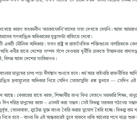
ষক যখন ঋণমুক্তি চায়, তখন তাদের ‘দেশপ্রেম’বনাম ‘বাংলা বিরোধী’তকমা দি
েবে দেখেছে কারণ তৎকালীন ‘ক্যাকাফোনি’তাদের সত্য দেখতে দেয়নি। আজ আমরা
ের গণতান্ত্রিক অধিকারের মৃত্যুঘণ্টা বাজিয়ে দেবো।
 এটি একটি মৌলিক অধিকার। যখন রাষ্ট্র বা রাজনৈতিক শক্তিগুলো নাগরিককে ক
অতি-ধনীর হাতে দেশের সম্পদ সঁপে দেওয়ার দুর্নীতি ঢাকতে উন্মাদনার বাদ্যযন্ত্
ই, বিপন্ন আজ দেশের সংবিধানও।
ার মানুষের চাপা পড়া দীর্ঘশ্বাস শুনতে হবে। ধর্ম আর বাইনারি রাজনীতির আ
িয়ন্ত্রিত দ্রব্যমূল্যের অধিকার নিয়ে যেদিন সোজাসুজি প্রশ্ন তুলবে — সেদিন এ
 আছে। বেকারের হাতে কাজ, শিক্ষার্থীর জন্য বিনা বেতনে সরকারি শিক্ষা, মানু
 ২০০ দিন দরিদ্র মানুষের কাজ – এসবই করা সম্ভব। সেই বিকল্প সরকার গঠনের সম্ভ
র্বৃত্ত, তোলাবাজ, লুটেরা মুক্ত বাংলা তৈরি করার সুযোগ তৈরি হচ্ছে। বিকল্প বাম গণ
ধান্ত নিতে হবে – বাংলা কি এই অন্ধকারেই ডুবে থাকবে নাকি আলোর পথে যাত্রা শুরু