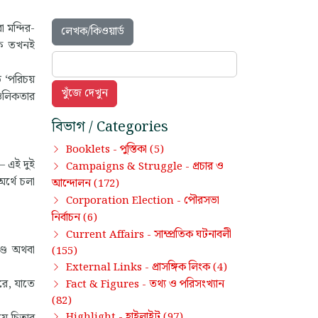
 মন্দির-
লেখক/কিওয়ার্ড
িক তখনই
ত ‘পরিচয়
চলিকতার
বিভাগ / Categories
পুস্তিকা
Booklets -
(5)
— এই দুই
প্রচার ও
Campaigns & Struggle -
র্থে চলা
আন্দোলন
(172)
পৌরসভা
Corporation Election -
নির্বাচন
(6)
সাম্প্রতিক ঘটনাবলী
Current Affairs -
ণ্ড অথবা
(155)
প্রাসঙ্গিক লিংক
External Links -
(4)
রে, যাতে
তথ্য ও পরিসংখ্যান
Fact & Figures -
(82)
হাইলাইট
Highlight -
(97)