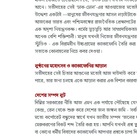
মার্কস বোঝাতে চেয়েছিলেন যে, শাসক শ্রেণি যখনই সংকটে 
আনে। সতীদাহের সেই ‘ঢাক-ঢোল’-এর আওয়াজের মতোই আজ
উদ্দেশ্য একটাই —মানুষের জীবনযন্ত্রণার আসল লড়াইটাকে 
আজকের ভারত এবং পশ্চিমবঙ্গের রাজনৈতিক প্রেক্ষাপটের স
এক অদৃশ্য নিয়ন্ত্রণকক্ষ। ধর্মের সুড়সুড়ি আর সাম্প্রদায়
অনেক বেশি শক্তিশালী। মানুষ যখনই নিজের জীবনযন্ত্রণা
স্টুডিও - এক বিরামহীন উচ্চগ্রামের ক্যাকাফোনি তৈরি
সত্যকে কোলাহলের নিচে কবর দেওয়া।
লুণ্ঠনের মহোৎসব ও ক্যাকাফোনির আড়াল
সতীদাহের সেই চিতার আগুনের মতোই আজ দাউদাউ করে জ্ব
পারে, তার জন্য চলছে একে আড়াল করার এক বিশাল কারবা
দেশের সম্পদ লুট
দিল্লির সরকারের নীতি আজ এমন এক পর্যায়ে পৌঁছেছে যেখানে
কেন্দ্র, রেল থেকে শুরু করে দেশের জল জঙ্গল জমি - সবকি
মতো কর্পোরেট বন্ধুদের স্বার্থে যখন জাতীয় সম্পদ ‘জলের 
মেরুকরণের বিকট শব্দ তৈরি করা হয়। আপনি যখনই প্রশ্ন তু
বা কোনো ধর্মীয় বিবাদের ক্যাকাফোনি আপনার প্রশ্নকে চাপা দ