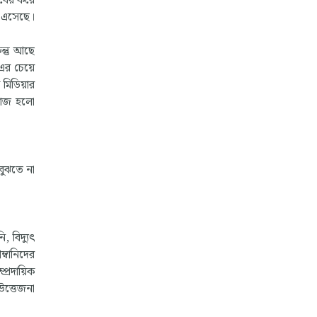
 বের করে
 এসেছে।
ন্তু আছে
-এর চেয়ে
 মিডিয়ার
 কাজ হলো
বুঝতে না
 বিদ্যুৎ
্বানিদের
প্রদায়িক
উত্তেজনা