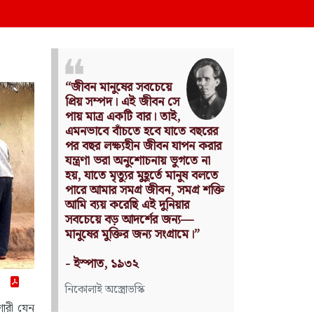
Nothing can have
value without
being an object of utility.
Source: Das Kapital
(Volume I, Chapter 1)
কার্ল মার্কস
শোরী যেন