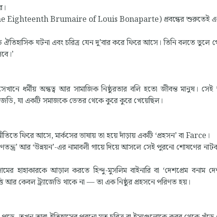
ে।
াপার্ট’(The Eighteenth Brumaire of Louis Bonaparte) প্রবন্ধের শুরুতেই 
ড় ঐতিহাসিক ঘটনা এবং চরিত্র যেন দু’বার করে ফিরে আসে। তিনি বলতে ভুলে
েবে।’
 সেখানে ধর্মীয় অন্ধত্ব আর সামাজিক নিষ্ঠুরতার বলি হতো জীবন্ত মানুষ। সে
াজেডি, যা একটি সমাজকে ভেতর থেকে কুরে কুরে খেয়েছিল।
তে ফিরে আসে, মার্কসের ভাষায় তা হয়ে দাঁড়ায় একটি ‘প্রহসন’ বা Farce।
গণতন্ত্র’ আর ‘উন্নয়ন’-এর নামাবলী গায়ে দিয়ে আসলে সেই পুরনো শোষণের নাটকই
র হাহাকারকে আড়াল করতে হিন্দু-মুসলিম বাইনারি বা ‘দেশপ্রেম বনাম দেশ
ি আর কেবল ট্র্যাজেডি থাকে না — তা এক নিষ্ঠুর প্রহসনে পরিণত হয়।