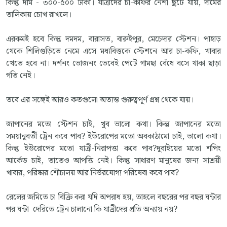
কিন্তু দাম - ৩০০-৫০০ টাকা। যাত্রীদের চা-কফির নেশা ছুটে যায়, দামের
তালিকায় চোখ রাখলে।
এরকমই হবে কিন্তু দমদম, বারাসত, বারুইপুর, মেচেদার স্টেশন। পাহাড়
থেকে শিলিগুড়িতে নেমে এসে মধ্যবিত্তকে স্টেশনে আর চা-কফি, খাবার
খেতে হবে না। দর্শনং ভোজনং ভেবেই পেটে গামছা বেঁধে বসে থাকা ছাড়া
গতি নেই।
তবে এর সঙ্গেই আরও কতগুলো অত্যন্ত গুরুত্বপূর্ণ প্রশ্ন থেকে যায়।
জাপানের মতো স্টেশন চাই, খুব ভালো কথা। কিন্তু জাপানের মতো
সময়ানুবর্তী ট্রেন কবে পাব? ইউরোপের মতো অবকাঠামো চাই, ভালো কথা।
কিন্তু ইউরোপের মতো যাত্রী-নিরাপত্তা কবে পাব?দুবাইয়ের মতো শপিং
আর্কেড চাই, তাতেও আপত্তি নেই। কিন্তু সাধারণ মানুষের জন্য সাশ্রয়ী
খাবার, পরিষ্কার শৌচালয় আর নির্ভরযোগ্য পরিষেবা কবে পাব?
রেলের জমিতে চা বিক্রি করা যদি অপরাধ হয়, তাহলে বছরের পর বছর ঘন্টার
পর ঘন্টা দেরিতে ট্রেন চালানো কি যাত্রীদের প্রতি অন্যায় নয়?