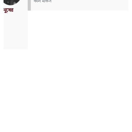
কার্ল মার্কস