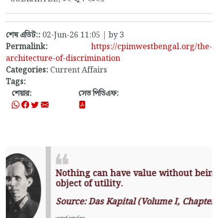
শেষ এডিট::
02-Jun-26 11:05 | by 3
Permalink:
https://cpimwestbengal.org/the-
architecture-of-discrimination
Categories:
Current Affairs
Tags:
শেয়ার:
সেভ পিডিএফ:
Nothing can have value without
being an object of utility.
Source: Das Kapital (Volume I,
Chapter 1)