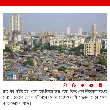
রাত যত গভীর হয়, শহর তত নিস্তব্ধ হয়ে পড়ে। কিন্তু সেই নীরবতার মধ্যেই
কোনো কোনো রাতের ইতিহাসে রাতের চেয়েও বেশি অন্ধকার নেমে আসে
বুলডোজারের শব্দে।