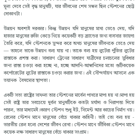
মূল্য দেবে সেই বৃদ্ধ মানুষটি, যার জীবনের শেষ সম্বল ছিল স্টেশনের ছোট্ট
দোকানটা।
উন্নয়ন অবশ্যই দরকার। কিন্তু উন্নয়ন যদি মানুষের মাথা ভেঙে দেয়, যদি
হাজার মানুষের রুজি কেড়ে নিয়ে কয়েকটি বড় ব্র্যান্ডের জন্য ব্যবসার জায়গা
তৈরি করে, যদি স্টেশনকে সুন্দর করে অথচ মানুষের জীবনকে ভেঙে দেয়
— তাহলে তাকে উন্নয়ন বলা যায় না। তাকে বলা হয় লুটেরা পুঁজির লুটের
রাস্তাকে প্রশস্ত করা। সাধারণ ট্রেনের সাধারণ যাত্রীদের চলাচলের সুবিধার
জন্য রাস্তা চওড়া করা হচ্ছে না, হচ্ছে আদানি-আম্বানিদের মতো গুটিকয়েক
কর্পোরেটের লুটের রাস্তাকে চওড়া করার জন্য। এই সৌন্দর্যায়ন আসলে এক
ভয়ানক বৈষম্যের স্থাপত্য।
একটি সভ্য রাষ্ট্রের সাফল্য তার স্টেশনের মার্বেল পাথরে মাপা হয় না।মাপা হয়
সেই রাষ্ট্র তার সবচেয়ে দুর্বল মানুষটিকে কতটা মর্যাদা ও নিরাপত্তা দিতে
পারল, তার মাধ্যমেই।কারণ স্টেশন শুধু ইট, সিমেন্ট আর কাচের নির্মাণ নয়।
রেলের স্টেশন মানে মানুষের বেঁচে থাকার কাহিনী। তাই তো বলা হয় -
ভারতীয় রেল হলো দেশের জীবন রেখা। স্টেশন মানে জীবিকা।স্টেশন মানে
কয়েক লক্ষ সাধারণ মানুষের বেঁচে থাকার সংগ্রাম।