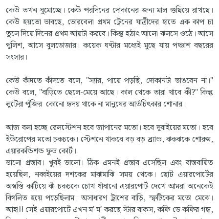
কেউ তখন ঘুমোচ্ছে। কেউ পরদিনের দোকানের জন্য মাল গুছিয়ে রাখছে।
কেউ হয়তো ভাবছে, ভোরবেলা প্রথম ট্রেনের যাত্রীদের হাতে এক কাপ চা
তুলে দিয়ে দিনের প্রথম আয়টা করবে। কিন্তু হঠাৎ আলো ঝলসে ওঠে। আসে
পুলিশ, আসে বুলডোজার। কয়েক ঘণ্টার মধ্যেই মুছে যায় পঞ্চাশ বছরের
সংসার।
কেউ কাঁদতে কাঁদতে বলে, "স্যার, পায়ে পড়ছি, দোকানটা ভাঙবেন না।"
কেউ বলে, "বাড়িতে ছেলে-মেয়ে আছে। কাল থেকে তারা খাবে কী?" কিন্তু
লুটেরা পুঁজির কোনো হৃদয় থাকে না মানুষের আর্তচিৎকার শোনার।
আজ বলা হচ্ছে রেলস্টেশন হবে জাপানের মতো। হবে দুবাইয়ের মতো। হবে
ইউরোপের মতো চকচকে। স্টেশনে থাকবে বড় বড় ব্র্যান্ড, ঝকঝকে শোরুম,
এয়ারকন্ডিশন্ড ফুড কোর্ট।
ভালো প্রস্তাব। খুবই ভালো। ঠিক এমনই প্রস্তাব এসেছিল এবং বাস্তবায়িত
হয়েছিল, নব্বইয়ের দশকের মাঝামাঝি সময় থেকে। ছোট এয়ারপোর্টের
অস্বস্তি কাটিয়ে ঝাঁ চকচকে চোখ ধাঁধানো এয়ারপোর্ট দেখে আমরা অনেকেই
বিগলিত হয়ে পড়েছিলাম। অসাধারণ ট্রাশের বাড়ি, স্ফটিকের মতো মেঝে।
আহা!! সেই এয়ারপোর্টে এখন ম' ম' করছে স্টার বাকস, কফি ডে কফির গন্ধ,