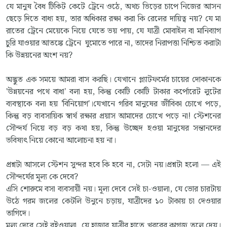
যে মানুষ বৈধ টিকিট কেটে ট্রেনে ওঠে, অথচ ভিড়ের চাপে নিজের আসন
ছেড়ে দিতে বাধ্য হয়, তার অধিকার রক্ষা করা কি রেলের দায়িত্ব নয়? যে মা
রাতের ট্রেনে মেয়েকে নিয়ে যেতে ভয় পায়, যে যাত্রী মোবাইল বা মানিব্যাগ
চুরি যাওয়ার আতঙ্কে ট্রেনে ঘুমোতে পারে না, তাদের নিরাপত্তা নিশ্চিত করাটা
কি উন্নয়নের অংশ নয়?
অদ্ভুত এক সময়ে আমরা বাস করছি। যেখানে প্ল্যাটফর্মের চায়ের দোকানকে
'উন্নয়নের পথে বাধা' বলা হয়, কিন্তু কোটি কোটি টাকার কর্পোরেট লুটের
ব্যবস্থাকে বলা হয় 'বিনিয়োগ'।যেখানে গরিব মানুষের জীবিকা চোখে পড়ে,
কিন্তু বড় ব্যবসায়িক স্বার্থ রক্ষার প্রয়াস আমাদের চোখে পড়ে না! স্টেশনের
সৌন্দর্য নিয়ে বড় বড় কথা হয়, কিন্তু উচ্ছেদ হওয়া মানুষের সন্তানদের
ভবিষ্যৎ নিয়ে কোনো আলোচনা হয় না।
প্রশ্নটা আসলে স্টেশন সুন্দর হবে কি হবে না, সেটা নয়।প্রশ্নটা হলো — এই
সৌন্দর্যের মূল্য কে দেবে?
এসি শোরুমে বসা ব্যবসায়ী নয়। মূল্য দেবে সেই চা-ওয়ালা, যে ভোর চারটায়
উঠে গরম জলের কেটলি উনুনে চড়ায়, যাত্রীদের ১০ টাকায় চা দেওয়ার
তাগিদে।
মূল্য দেবে সেই বইওয়ালা, যে হাজার যাত্রীর হাতে খবরের কাগজ তুলে দেয়।