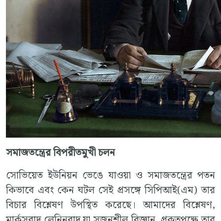
সমাজতন্ত্রের বিপরীতমুখী চলন
সোভিয়েত ইউনিয়ন ভেঙে যাওয়া ও সমাজতন্ত্রের পতন
কিভাবে এবং কেন ঘটল সেই প্রসঙ্গে সিপিআই(এম) তার
বিচার বিশ্লেষণ উপস্থিত করেছে। আমাদের বিশ্লেষণ,
মার্কসবাদ লেনিনবাদ যা সৃজনশীল বিজ্ঞান, প্রকৃতপক্ষে তার