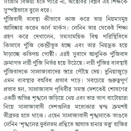
সংগ্রাম বিজয়ী হতে পারে না, অক্টোবর বিপ্লব এই শিক্ষকে
সুস্পষ্টভাবে তুলে ধরে।
পুঁজিবাদী ব্যবস্থা কীভাবে কাজ করে তার নিয়মসমূহ
আবিষ্কার করেন কার্ল মার্কস। লেনিন তার থেকেই শিক্ষা
গ্রহণ করে দেখালেন, সমসাময়িক বিশ্ব পরিস্থিতিতে
কিভাবে পুঁজি কেন্দ্রীভূত হচ্ছে এবং তার নিয়ন্ত্রক হয়ে
দাঁড়াচ্ছে কতিপয় গোষ্ঠী। এরই সুবাদে আধুনিক পুঁজিবাদ
ক্রমাগত লগ্নী পুঁজি নির্ভর হয়ে উঠেছে। লগ্নী পুঁজির ব্যবস্থাই
পুঁজিবাদকে সাম্রাজ্যবাদের স্তরে পৌঁছে দেয়। দুনিয়াজুড়ে
এমন ব্যবস্থার বহুবিধ প্রভাব পড়ে। সবচেয়ে গুরুত্বপূর্ণ
প্রভাব হল, সাম্রাজ্যবাদ পৃথিবীর সমস্ত দেশকেই শোষণের
একটি অভিন্ন শৃঙ্খলে জড়িয়ে নেয় এবং তার ভাগ বাটোয়ারা
নিয়ে সাম্রাজ্যবাদী দেশগুলির মধ্যেকার দ্বন্দ্ব ক্রমশই
তীব্রতর হতে থাকে। এহেন সাম্রাজ্যবাদী শৃঙ্খলাকে ভাঙতে
লেনিন ‘শৃঙ্খলের দুর্বলতম গ্রন্থিতে আঘাত হানার তত্ত্ব’ হাজির