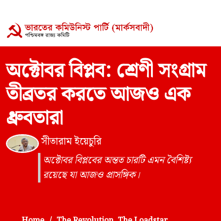
অক্টোবর বিপ্লব: শ্রেণী সংগ্রাম
তীব্রতর করতে আজও এক
ধ্রুবতারা
সীতারাম ইয়েচুরি
অক্টোবর বিপ্লবের অন্তত চারটি এমন বৈশিষ্ট্য
রয়েছে যা আজও প্রাসঙ্গিক।
Home
The Revolution, The Loadstar