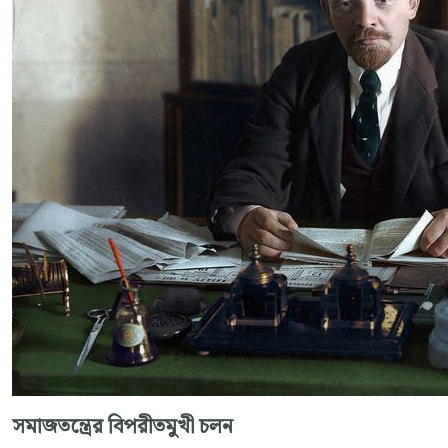
সমাজতন্ত্রের বিপরীতমুখী চলন