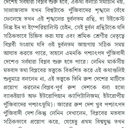
দেশেই সর্বহারা বিপ্লব শুরু হবে, একথা বলাটা সমীচীন নয়,
সাম্রাজ্যবাদ যখন বিশ্বটাকে পুঁজিবাদের শৃঙ্খলে বেঁধে
ফেলেছে তখন এই শৃঙ্খলের দুর্বলতম গ্রন্থি, দ্য উইকেস্ট
লিঙ্ক ইন দ্য ইম্পেরিয়ালিস্ট চেইন, সেই দুর্বল গ্রন্থিটাকে যদি
সঠিকভাবে চিহ্নিত করা যায় এবং শ্রমিক শ্রেণীর নেতৃত্বে
বিপ্লবী সংগ্রাম যদি ওই দুর্বলতম জায়গায় সঠিক সময়
আঘাত করতে পারে, তাহলে এমনকি পশ্চাৎপদ পুঁজিবাদী
দেশেও সর্বহারা বিপ্লব শুরু হতে পারে। লেনিন মার্কসীয়
মতবাদ তথা বিপ্লবের তত্ত্বকে বিকশিত করে এই কথাগুলিই
শুধুমাত্র বললেন না, এই তত্ত্বকে তিনি রুশ দেশের মাটিতে
প্রয়োগ করলেন।বিপ্লব-পূর্ব রুশ দেশকে বলা হতো
ব্যাকইয়ার্ড অফ ইউরোপিয়ান ক্যাপিটালিজম( ইউরোপীয়
পুঁজিবাদের পশ্চাৎভূমি)। জারের রুশ দেশ খুব পশ্চাৎপদ
পুঁজিবাদী দেশ।কিন্তু লেনিন দেখালেন, বিপ্লবের মতবাদ
সঠিকভাবে প্রয়োগ করে, যেহেতু প্রথম বিশ্বযুদ্ধ তখন