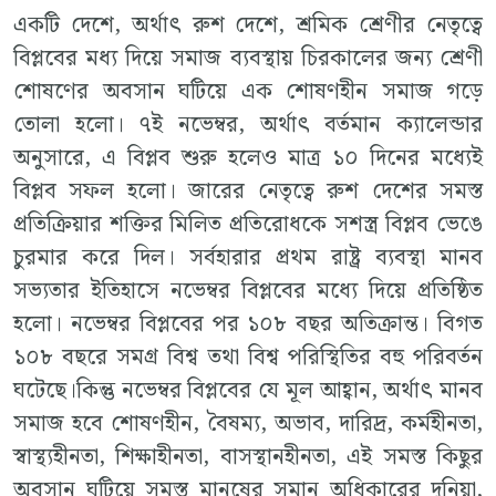
একটি দেশে, অর্থাৎ রুশ দেশে, শ্রমিক শ্রেণীর নেতৃত্বে
বিপ্লবের মধ্য দিয়ে সমাজ ব্যবস্থায় চিরকালের জন্য শ্রেণী
শোষণের অবসান ঘটিয়ে এক শোষণহীন সমাজ গড়ে
তোলা হলো। ৭ই নভেম্বর, অর্থাৎ বর্তমান ক্যালেন্ডার
অনুসারে, এ বিপ্লব শুরু হলেও মাত্র ১০ দিনের মধ্যেই
বিপ্লব সফল হলো। জারের নেতৃত্বে রুশ দেশের সমস্ত
প্রতিক্রিয়ার শক্তির মিলিত প্রতিরোধকে সশস্ত্র বিপ্লব ভেঙে
চুরমার করে দিল। সর্বহারার প্রথম রাষ্ট্র ব্যবস্থা মানব
সভ্যতার ইতিহাসে নভেম্বর বিপ্লবের মধ্যে দিয়ে প্রতিষ্ঠিত
হলো। নভেম্বর বিপ্লবের পর ১০৮ বছর অতিক্রান্ত। বিগত
১০৮ বছরে সমগ্র বিশ্ব তথা বিশ্ব পরিস্থিতির বহু পরিবর্তন
ঘটেছে।কিন্তু নভেম্বর বিপ্লবের যে মূল আহ্বান, অর্থাৎ মানব
সমাজ হবে শোষণহীন, বৈষম্য, অভাব, দারিদ্র, কর্মহীনতা,
স্বাস্থ্যহীনতা, শিক্ষাহীনতা, বাসস্থানহীনতা, এই সমস্ত কিছুর
অবসান ঘটিয়ে সমস্ত মানুষের সমান অধিকারের দুনিয়া,