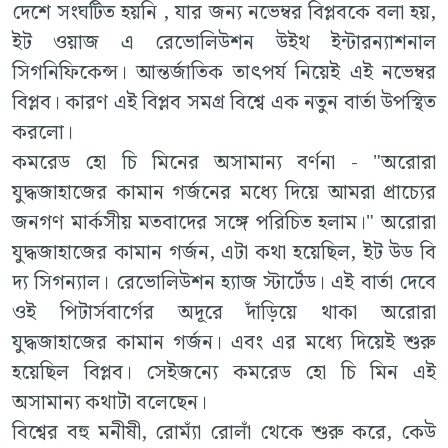
দেশে সংঘটিত হয়নি , যার জন্য নভেম্বর বিপ্লবকে বলা হয়,
ইট ওয়াজ এ রেভোলিউশন উইথ ইন্টারন্যাশনাল
সিগনিফিকেন্স। আন্তর্জাতিক তাৎপর্য নিয়েই এই নভেম্বর
বিপ্লব। কারণ এই বিপ্লব সমগ্র বিশ্বে এক নতুন বার্তা উপস্থিত
করলো।
কমরেড হো চি মিনের অসামান্য বর্ণনা - "অরোরা
যুদ্ধজাহাজের কামান গর্জনের মধ্যে দিয়ে আমরা প্রাচ্যের
জনগণ মার্কসীয় মতবাদের সঙ্গে পরিচিত হলাম।" অরোরা
যুদ্ধজাহাজের কামান গর্জন, এটা কথা হয়েছিল, ইট উড বি
দ্য সিগন্যাল। রেভোলিউশন হ্যাজ স্টার্টেড। এই বার্তা দেবে
ওই পিটার্সবার্গের অদূরে দাঁড়িয়ে থাকা অরোরা
যুদ্ধজাহাজের কামান গর্জন। এবং এর মধ্যে দিয়েই শুরু
হয়েছিল বিপ্লব। সেইজন্যে কমরেড হো চি মিন এই
অসামান্য কথাটা বলেছেন।
বিশ্বের বহু মনীষী, রোম্যাঁ রোলাঁ থেকে শুরু করে, কেউ