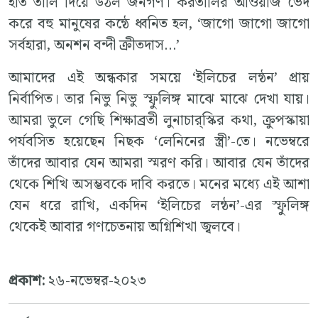
হাত তালি দিয়ে উঠল জনগণ। করতালির আওয়াজ ভেদ
করে বহু মানুষের কন্ঠে ধ্বনিত হল, ‘জাগো জাগো জাগো
সর্বহারা, অনশন বন্দী ক্রীতদাস…’
আমাদের এই অন্ধকার সময়ে ‘ইলিচের লন্ঠন’ প্রায়
নির্বাপিত। তার নিভু নিভু স্ফুলিঙ্গ মাঝে মাঝে দেখা যায়।
আমরা ভুলে গেছি শিক্ষাব্রতী লুনাচার্‌স্কির কথা, ক্রুপস্কায়া
পর্যবসিত হয়েছেন নিছক ‘লেনিনের স্ত্রী’-তে। নভেম্বরে
তাঁদের আবার যেন আমরা স্মরণ করি। আবার যেন তাঁদের
থেকে শিখি অসম্ভবকে দাবি করতে। মনের মধ্যে এই আশা
যেন ধরে রাখি, একদিন ‘ইলিচের লন্ঠন’-এর স্ফুলিঙ্গ
থেকেই আবার গণচেতনায় অগ্নিশিখা জ্বলবে।
প্রকাশ:
২৬-নভেম্বর-২০২৩