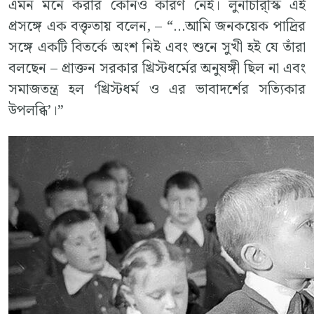
এমন মনে করার কোনও কারণ নেই। লুনাচার্‌স্কি এই
প্রসঙ্গে এক বক্তৃতায় বলেন, – “…আমি জনকয়েক পাদ্রির
সঙ্গে একটি বিতর্কে অংশ নিই এবং শুনে সুখী হই যে তাঁরা
বলছেন – প্রাক্তন সরকার খ্রিস্টধর্মের অনুষঙ্গী ছিল না এবং
সমাজতন্ত্র হল ‘খ্রিস্টধর্ম ও এর ভাবাদর্শের সত্যিকার
উপলব্ধি’।”