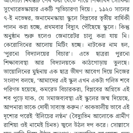
আলোচ্য নিবন্ধটি শেষ করা যেতে পারে শিক্ষাবিদ সোফিয়া
সুখোরেতস্কায়ার একটি স্মৃতিচারণা দিয়ে। , ১৯২০ সালের
৭-ই নভেম্বর, জনামেনস্কায়া স্কুলে বিপ্লবের তৃতীয় বার্ষিকী
পালন করা হচ্ছে, প্রথমবার বিদ্যুৎ পৌঁছেছে স্কুলে। কিন্তু
অনুষ্ঠান শুরু হলেও জেনারেটর চালু করা যায় নি।
কেরোসিনের আলোয় মিটিং হচ্ছে। নাটকের নাম হল,
‘পুরনো বিদ্যালয়ের বিচার’। এতে ছাত্ররা পুরনো
শিক্ষাব্যবস্থা আর বিদ্যালয়কে কাঠগোড়ায় তুলছে।
ভায়োলিনের মুর্ছনায় এক ছাত্র ভীষণ আবেগ দিয়ে নিজের
সংলাপ বলছে, ‘আমাদের এই স্কুল এখন একটা গলিত শবে
পরিণত হয়েছে, কমরেড বিচারকরা, বিপ্লবের অগ্নিতে এই
শব পুড়ে যাক, যে সমাজব্যবস্থা এই স্কুলের জন্ম দিয়েছে,
আপনারা তাকে দোষী সাব্যস্ত করুন।’ কাকতালীয় ভাবে এই
দৃশ্যের পরেই ‘ইলিচের লন্ঠন’ (বৈদ্যুতিন আলোকে গ্রামীণ
রাশিয়া ওই নামেই চিনত) জ্বলে উঠল দপ করে। সোল্লাসে