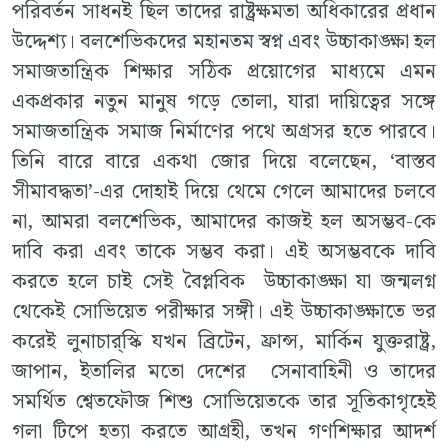
পরিবর্তন সাধনই ছিল তাদের রাষ্ট্রক্ষমতা অধিকারের প্রধান
উদ্দেশ্য। বলশেভিকদের মহানতম স্বপ্ন এবং উচ্চাকাঙ্ক্ষা হল
সমাজতান্ত্রিক শিক্ষার সঠিক প্রয়োগের মাধ্যমে এমন
একপ্রকার নতুন মানুষ গড়ে তোলা, যারা দায়িত্বের সঙ্গে
সমাজতান্ত্রিক সমাজ নির্মাণের পথে অগ্রসর হতে পারবে।
তিনি বারে বারে একথা জোর দিয়ে বলেছেন, ‘বাস্তব
সীমাবদ্ধতা’-এর দোহাই দিয়ে থেমে গেলে আমাদের চলবে
না, আমরা বলশেভিক, আমাদের কাজই হল অসম্ভব-কে
দাবি করা এবং তাকে সম্ভব করা। এই অসম্ভবকে দাবি
করতে হলে চাই সেই বৈপ্লবিক উচ্চাকাঙ্ক্ষা যা জন্মলগ্ন
থেকেই সোভিয়েত পরীক্ষার সঙ্গী। এই উচ্চাকাঙ্ক্ষাতে ভর
করেই লুনাচার্‌স্কি যখন ব্রিটেন, ফ্রান্স, মার্কিন যুক্তরাষ্ট্র,
জাপান, ইতালির মতো দেশের সেনাবাহিনী ও তাদের
সমর্থিত শ্বেতফৌজ শিশু সোভিয়েতকে তার সূতিকাগৃহেই
গলা টিপে হত্যা করতে আগ্রহী, তখন গণশিক্ষার আদর্শ