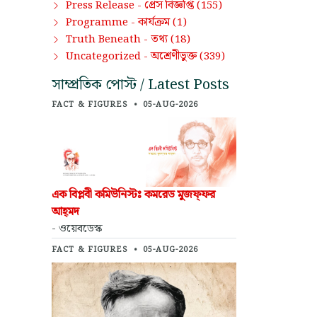
প্রেস বিজ্ঞপ্তি
Press Release -
(155)
কার্যক্রম
Programme -
(1)
তথ্য
Truth Beneath -
(18)
অশ্রেণীভুক্ত
Uncategorized -
(339)
সাম্প্রতিক পোস্ট / Latest Posts
FACT & FIGURES
•
05-AUG-2026
এক বিপ্লবী কমিউনিস্টঃ কমরেড মুজফ্‌ফর
আহ্‌মদ
- ওয়েবডেস্ক
FACT & FIGURES
•
05-AUG-2026