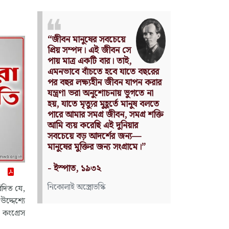
ে
Nothing can have value
 সে
without being an object of
াই,
utility.
যাতে বছরের
Source: Das Kapital
ন যাপন করার
(Volume I, Chapter 1)
 ভুগতে না
ে মানুষ বলতে
কার্ল মার্কস
 সমগ্র শক্তি
নিয়ার
জন্য—
গ্রামে।”
িদিত যে,
উদ্দেশ্যে
। কংগ্রেস