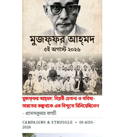
মুজফ্‌ফর আহ্‌মদ: বিপ্লবী চেতনা ও ভবিষ্য-
ভারতের কল্পনাকে এক বিন্দুতে মিলিয়েছিলেন
- প্রদোষকুমার বাগচী
CAMPAIGNS & STRUGGLE
•
03-AUG-
2026