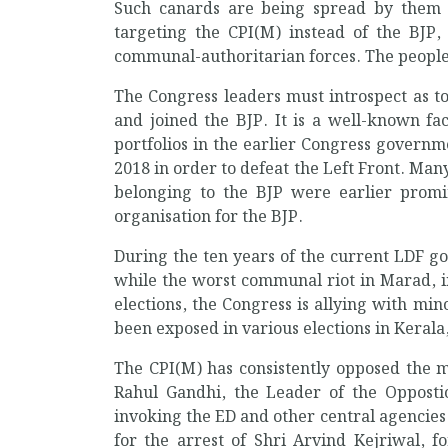
Such canards are being spread by them t
targeting the CPI(M) instead of the BJP,
communal-authoritarian forces. The people o
The Congress leaders must introspect as to 
and joined the BJP. It is a well-known fa
portfolios in the earlier Congress governme
2018 in order to defeat the Left Front. M
belonging to the BJP were earlier prom
organisation for the BJP.
During the ten years of the current LDF g
while the worst communal riot in Marad, i
elections, the Congress is allying with mi
been exposed in various elections in Kerala
The CPI(M) has consistently opposed the mi
Rahul Gandhi, the Leader of the Oppostio
invoking the ED and other central agencies.
for the arrest of Shri Arvind Kejriwal, f