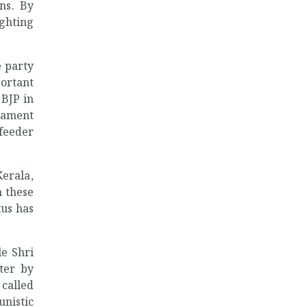
ns.
By
ghting
e party
portant
 BJP in
liament
feeder
Kerala,
n these
xus has
le Shri
ster by
 called
unistic