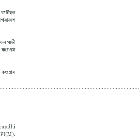
া ঘটেছিল
যোগসাজশ
ুল গান্ধী
, কংগ্রেস
 কংগ্রেস
..........................................................................................
 Gandhi
CPI(M).