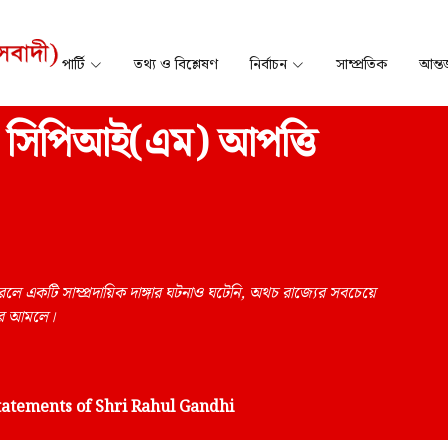
পার্টি
তথ্য ও বিশ্লেষণ
নির্বাচন
সাম্প্রতিক
আন্তর
ব্যে সিপিআই(এম) আপত্তি
একটি সাম্প্রদায়িক দাঙ্গার ঘটনাও ঘটেনি, অথচ রাজ্যের সবচেয়ে
রের আমলে।
tatements of Shri Rahul Gandhi