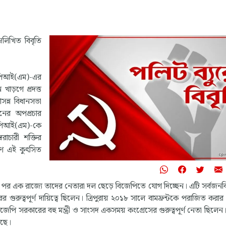
“জীবন মানুষের সবচেয়
্নলিখিত বিবৃতি
প্রিয় সম্পদ। এই জীবন
পায় মাত্র একটি বার। ত
এমনভাবে বাঁচতে হবে 
সিপিআই(এম)-এর
পর বছর লক্ষ্যহীন জীব
ন খাড়গে প্রদত্ত
যন্ত্রণা ভরা অনুশোচনায়
আসন্ন বিধানসভা
হয়, যাতে মৃত্যুর মুহূর্ত
পারে আমার সমগ্র জীবন,
রনের অপপ্রচার
আমি ব্যয় করেছি এই দু
সিপিআই(এম)-কে
সবচেয়ে বড় আদর্শের 
রাচারী শক্তির
মানুষের মুক্তির জন্য সং
গণ এই কুৎসিত
- ইস্পাত, ১৯৩২
নিকোলাই অস্ত্রোভস্কি
র এক রাজ্যে তাদের নেতারা দল ছেড়ে বিজেপিতে যোগ দিচ্ছেন। এটি সর্বজনব
র গুরুত্বপূর্ণ দায়িত্বে ছিলেন। ত্রিপুরায় ২০১৮ সালে বামফ্রন্টকে পরাজিত করার 
িজেপি সরকারের বহু মন্ত্রী ও সাংসদ একসময় কংগ্রেসের গুরুত্বপূর্ণ নেতা ছিলেন
েছে।