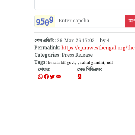
শেষ এডিট::
26-Mar-26 17:03 | by 4
Permalink:
https://cpimwestbengal.org/the
Categories:
Press Release
Tags:
,
,
,
kerala ldf govt
rahul gandhi
udf
শেয়ার:
সেভ পিডিএফ: