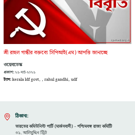
শ্রী রাহুল গান্ধীর বক্তব্যে সিপিআই(এম) আপত্তি জানাচ্ছে
ওয়েবডেস্ক
প্রকাশ:
২৬-মার্চ-২০২৬
,
,
,
ট্যাগ:
kerala ldf govt
rahul gandhi
udf
ঠিকানা:
ভারতের কমিউনিস্ট পার্টি (মার্কসবাদী) - পশ্চিমবঙ্গ রাজ্য কমিটিি
৩১, আলিমুদ্দিন স্ট্রিট