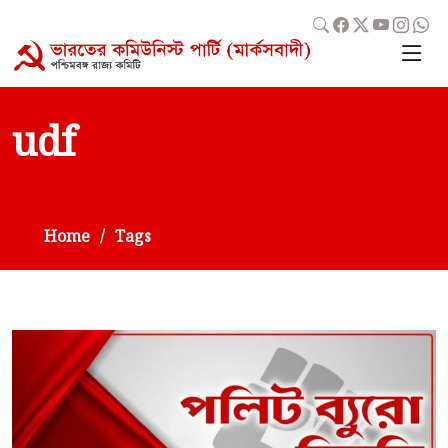
udf
Home
Tags