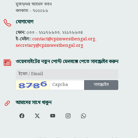
মুজফ্ফ‌র আহমদ ভবন
কলকাতা - ৭০০০১৬
যোগাযোগ
ফোন:
০৩৩ - ২২১৭৬৬৩৩, ২২১৭৬৬৩৪
ই-মেইল::
contact@cpimwestbengal.org
,
secretary@cpimwestbengal.org
ওয়েবসাইটের নতুন পোস্ট মেলবক্সে পেতে সাবস্ক্রাইব করুন
আমাদের সাথে থাকুন