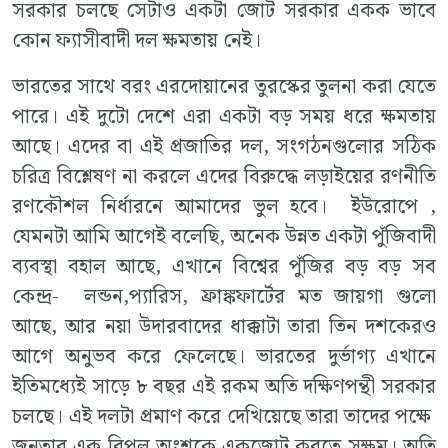
সরকার চলছে সেটাও একটা জোট সরকার একক ভাবে
কোন ফ্যাসীবাদী দল ক্ষমতায় নেই।
ভারতের সাথে বরং এরদোয়ানের তুরস্কের তুলনা করা যেতে
পারে। এই দুটো দেশে এরা একটা বড় সময় ধরে ক্ষমতায়
আছে। এদের বা এই প্রজাতির দল, সংগঠনগুলোর সঠিক
চরিত্র বিশ্লেষণ না করলে এদের বিরুদ্ধে লড়াইয়ের রণনীতি
রণকৌশল নির্ধারনে আমাদের ভুল হবে। ইউরোপে ,
যেমনটা আমি আগেই বলেছি, অনেক উন্নত একটা পুঁজিবাদী
ব্যবস্থা বহাল আছে, এখানে বিশ্বের পুঁজির বড় বড় সব
কেন্দ্র- লন্ডন,প্যারিস, ফ্রাঙ্কফার্টের মত জায়গা গুলো
আছে, আর নয়া উদারবাদের ধাক্কাটা তারা তিন দশকেরও
আগে অনুভব করে ফেলেছে। ভারতের দুর্ভাগ্য এখানে
ইতিমধ্যেই সাড়ে ৮ বছর এই রকম অতি দক্ষিণপন্থী সরকার
চলছে। এই দলটা প্রমাণ করে দেখিয়েছে তারা তাদের পক্ষে
জনতার এক বিপুল অংশকে একজোট করতে সক্ষম। অতি