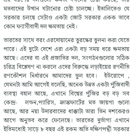
এই ধরণের দলগুলো ক্ষমতা দখলের চেষ্টা করছে, তার
মতবাদের উত্থান ঘটানোর চেষ্টা চালচ্ছে। ইতালিতেও যে
সরকার চলছে সেটাও একটা জোট সরকার একক ভাবে
কোন ফ্যাসীবাদী দল ক্ষমতায় নেই।
ভারতের সাথে বরং এরদোয়ানের তুরস্কের তুলনা করা যেতে
পারে। এই দুটো দেশে এরা একটা বড় সময় ধরে ক্ষমতায়
আছে। এদের বা এই প্রজাতির দল, সংগঠনগুলোর সঠিক
চরিত্র বিশ্লেষণ না করলে এদের বিরুদ্ধে লড়াইয়ের রণনীতি
রণকৌশল নির্ধারনে আমাদের ভুল হবে। ইউরোপে ,
যেমনটা আমি আগেই বলেছি, অনেক উন্নত একটা পুঁজিবাদী
ব্যবস্থা বহাল আছে, এখানে বিশ্বের পুঁজির বড় বড় সব
কেন্দ্র- লন্ডন,প্যারিস, ফ্রাঙ্কফার্টের মত জায়গা গুলো
আছে, আর নয়া উদারবাদের ধাক্কাটা তারা তিন দশকেরও
আগে অনুভব করে ফেলেছে। ভারতের দুর্ভাগ্য এখানে
ইতিমধ্যেই সাড়ে ৮ বছর এই রকম অতি দক্ষিণপন্থী সরকার