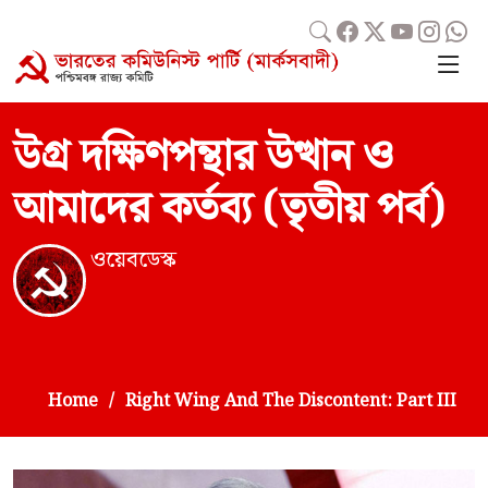
উগ্র দক্ষিণপন্থার উত্থান ও
আমাদের কর্তব্য (তৃতীয় পর্ব)
ওয়েবডেস্ক
Home
Right Wing And The Discontent: Part III