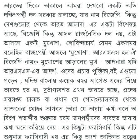
ভারতের দিকে তাকালে আমরা দেখবো একটি অতি
দক্ষিণপন্থী দল সরকার চালাচ্ছে, যার নাম বিজেপি। কিন্তু
দেশগুলোর থেকে ভারত আলাদা, এর একটা বিশেষত্ব
আছে, বিজেপি কিন্তু আসল রাজনৈতিক দল নয়, এটা
আসলে একটা মুখোশ, গোবিন্দাচার্য যেমন একসময়
বলেছিল বাজপেয়ী আসলে ‘মুখোশ’। আরএসএস হল ঐ
বিজেপি নামক মুখোশের আড়ালের মুখ । আপনারা যদি
আরএসএস-এর আদর্শ, ওদের প্রচার পুস্তিকা,বই এগুলো
পড়েন , যদিও বাংলায় কয়েক বছর আগেও এদের নিয়ে
ভাবতে হত না, দুর্ভাগ্যবশত এখন ভাবতে হচ্ছে, ওদের
সরসঙ্ঘ চালক বা প্রধান সে গোলওয়ালকার থেকে
আজকের মোহন ভাগবত ;তারা যে ভাষায় কথা বলে তা
বিংশ শতাব্দীর শুরুতে চরম ডানপন্থীদের ব্যবহৃত ভাষার
কথা মনে করিয়ে দেয়। এর কিছুটা ফ্যাসিবাদী কিন্তু এটি
শুধুমাত্র ফ্যাসিবাদী নয় এর কিছু অংশ জাতিগত তত্ত্বের