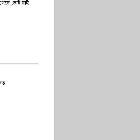
 গেছে ,তাই যাই
ষিত