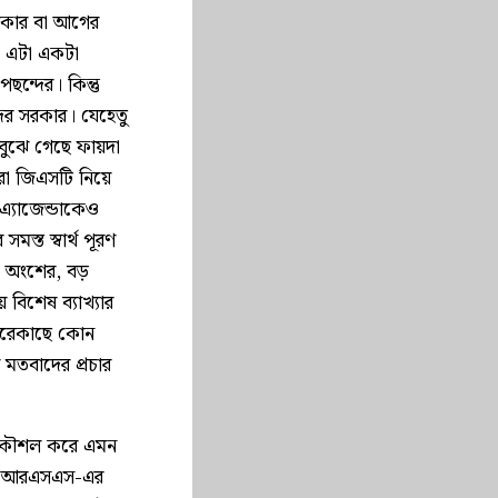
রকার বা আগের
ি- এটা একটা
ন্দের। কিন্তু
ের সরকার। যেহেতু
বুঝে গেছে ফায়দা
রা জিএসটি নিয়ে
 এ্যাজেন্ডাকেও
স্ত স্বার্থ পূরণ
 অংশের, বড়
 বিশেষ ব্যাখ্যার
ধারেকাছে কোন
মতবাদের প্রচার
রণকৌশল করে এমন
েপি আরএসএস-এর