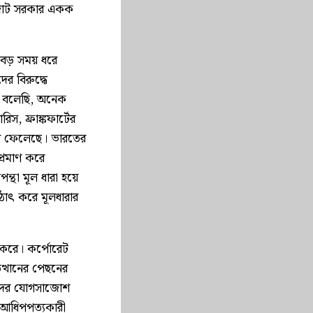
 জোট সরকার একক
বড় সময় ধরে
র বিরুদ্ধে
ই বলেছি, অনেক
িস, ফ্রাঙ্কফার্টের
রে ফেলেছে। ভারতের
প্রমাণ করে
থা মূল ধারা হয়ে
াৎ করে মূলধারার
 করে। কর্পোরেট
উত্থানের পেছনের
টদের যোগসাজোশ
র আধিপপত্যকারী