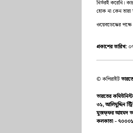
নির্ভরই করেনি। কা
হোক না কেন তারা
ওয়েবডেস্কের পক্ষ
প্রকাশের তারিখ:
০৭
© কপিরাইট
ভারতের
ভারতের কমিউনিস্ট পা
৩১, আলিমুদ্দিন স্ট্র
মুজফ্ফ‌র আহমদ 
কলকাতা - ৭০০০