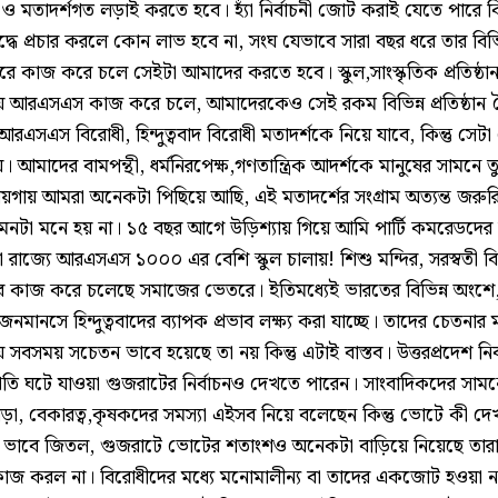
 ও মতাদর্শগত লড়াই করতে হবে। হ্যাঁ নির্বাচনী জোট করাই যেতে পারে কি
ুদ্ধে প্রচার করলে কোন লাভ হবে না, সংঘ যেভাবে সারা বছর ধরে তার বিভি
ে কাজ করে চলে সেইটা আমাদের করতে হবে। স্কুল,সাংস্কৃতিক প্রতিষ্ঠা
 দিয়ে আরএসএস কাজ করে চলে, আমাদেরকেও সেই রকম বিভিন্ন প্রতিষ্ঠান
আরএসএস বিরোধী, হিন্দুত্ববাদ বিরোধী মতাদর্শকে নিয়ে যাবে, কিন্তু সে
। আমাদের বামপন্থী, ধর্মনিরপেক্ষ,গণতান্ত্রিক আদর্শকে মানুষের সামনে
গায় আমরা অনেকটা পিছিয়ে আছি, এই মতাদর্শের সংগ্রাম অত্যন্ত জরুরি
এমনটা মনে হয় না। ১৫ বছর আগে উড়িশ্যায় গিয়ে আমি পার্টি কমরেডদে
রাজ্যে আরএসএস ১০০০ এর বেশি স্কুল চালায়! শিশু মন্দির, সরস্বতী বি
তর কাজ করে চলেছে সমাজের ভেতরে। ইতিমধ্যেই ভারতের বিভিন্ন অংশে,
ানসে হিন্দুত্ববাদের ব্যাপক প্রভাব লক্ষ্য করা যাচ্ছে। তাদের চেতনার মধ্য
 সবসময় সচেতন ভাবে হয়েছে তা নয় কিন্তু এটাই বাস্তব। উত্তরপ্রদেশ নি
্প্রতি ঘটে যাওয়া গুজরাটের নির্বাচনও দেখতে পারেন। সাংবাদিকদের সামন
াড়া, বেকারত্ব,কৃষকদের সমস্যা এইসব নিয়ে বলেছেন কিন্তু ভোটে কী দ
ুল ভাবে জিতল, গুজরাটে ভোটের শতাংশও অনেকটা বাড়িয়ে নিয়েছে তা
া কাজ করল না। বিরোধীদের মধ্যে মনোমালীন্য বা তাদের একজোট হওয়া 