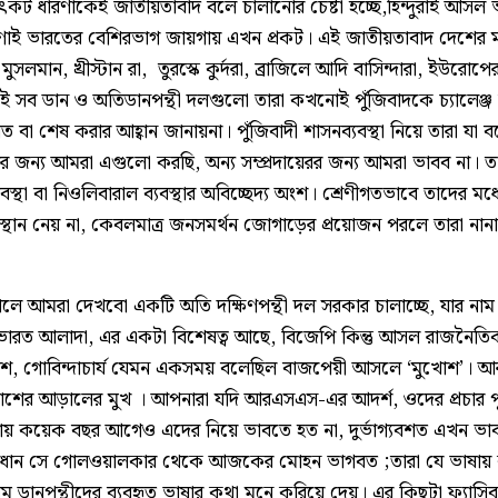
র উৎকট ধারণাকেই জাতীয়তাবাদ বলে চালানোর চেষ্টা হচ্ছে,হিন্দুরাই আসল
ণাই ভারতের বেশিরভাগ জায়গায় এখন প্রকট। এই জাতীয়তাবাদ দেশের মধ্
সলমান, খ্রীস্টান রা, তুরস্কে কুর্দরা, ব্রাজিলে আদি বাসিন্দারা, ইউরোপের ক
ই সব ডান ও অতিডানপন্থী দলগুলো তারা কখনোই পুঁজিবাদকে চ্যালেঞ্জ 
 বা শেষ করার আহ্বান জানায়না। পুঁজিবাদী শাসনব্যবস্থা নিয়ে তারা য
 জন্য আমরা এগুলো করছি, অন্য সম্প্রদায়েরর জন্য আমরা ভাবব না। ত
বস্থা বা নিওলিবারাল ব্যবস্থার অবিচ্ছেদ্য অংশ। শ্রেণীগতভাবে তাদের মধ
স্থান নেয় না, কেবলমাত্র জনসমর্থন জোগাড়ের প্রয়োজন পরলে তারা নান
ে আমরা দেখবো একটি অতি দক্ষিণপন্থী দল সরকার চালাচ্ছে, যার নাম ব
রত আলাদা, এর একটা বিশেষত্ব আছে, বিজেপি কিন্তু আসল রাজনৈতিক
, গোবিন্দাচার্য যেমন একসময় বলেছিল বাজপেয়ী আসলে ‘মুখোশ’।
শের আড়ালের মুখ । আপনারা যদি আরএসএস-এর আদর্শ, ওদের প্রচার পু
ায় কয়েক বছর আগেও এদের নিয়ে ভাবতে হত না, দুর্ভাগ্যবশত এখন ভা
্রধান সে গোলওয়ালকার থেকে আজকের মোহন ভাগবত ;তারা যে ভাষায় 
ম ডানপন্থীদের ব্যবহৃত ভাষার কথা মনে করিয়ে দেয়। এর কিছুটা ফ্যাসিবা