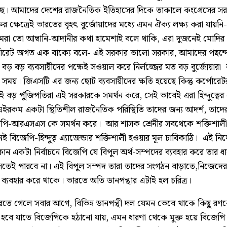
্ছে। আমাদের দেশের রাজনৈতিক ইতিহাসের দিকে তাকালে কংগ্রেসের স
ক্ষেত্রেই ভারতের বৃহৎ বুর্জোয়াদের মধ্যে এমন ঐক্য লক্ষ্য করা যায়ন
মরা তো আম্বানি-আদানীর কথা হামেশাই বলে থাকি, এরা দুজনেই মোদির পছ
পোরেট জগত এক বাক্যে বলে- এই সরকার ভালো সরকার, আমাদের পছন্দ
 বড় ব্যবসায়ীদের পক্ষেই সওয়াল করে নির্লজ্জের মত বড় বুর্জোয়ারা 
ময়। জিএসটি এর জন্য ছোট ব্যবসায়ীদের ক্ষতি হয়েছে কিন্তু কর্পোরেট
ত্রেই বড় পুঁজিপতিরা এই সরকারকে সমর্থন করে, সেই ভাবেই এরা হিন্দুত্বের
ইরকম একটা স্থিতিশীল রাজনৈতিক পরিস্থিতি তাদের জন্য আদর্শ, তাদের সম
েপি-আরএসএস কে সমর্থন করে। আর শাসক শ্রেনীর সবথেকে শক্তিশালী
ই বিজেপি-হিন্দুত্ব এ্যাজেন্ডার শক্তিশালী হওয়ার মূল চাবিকাঠি। এই নিয়ে
োন একটা নির্বাচনে বিজেপি যে বিপুল অর্থ-সম্পদের ব্যবহার করে তার 
ই পারবে না। এই বিপুল সম্পদ তারা তাদের সংগঠন বাড়াতে,নিজেদের 
ে ব্যবহার করে থাকে। ভারতে অতি ডানপন্থার এটাই হল চরিত্র।
তে গেলে সবার আগে, বিভিন্ন ডানপন্থী দল যেমন ভেবে থাকে কিছু 
বে যাতে বিজেপিকে হঠানো যায়, এমন ধারণা থেকে মুক্ত হয়ে বিজ