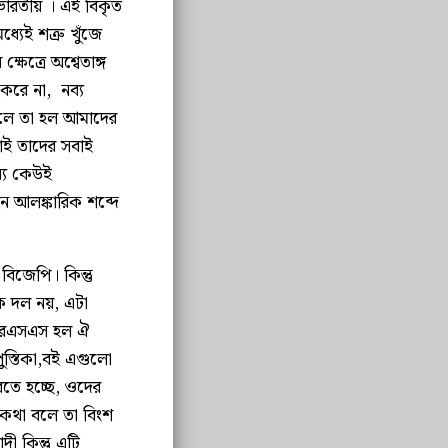
 ভারতীয় । এই বিকৃত
যেই শত্রু খুঁজে
্ষেত্রে অশ্বেতাঙ্গ
করে না, নব্য
া বলে তা হল আমাদের
াই তাদের সবাই
্যে কেউই
ান আলঙ্কারিক শব্দে
িজেপি। কিন্তু
 দল নয়, এটা
 আরএসএস হল ঐ
স্তিকা,বই এগুলো
বতে হচ্ছে, ওদের
কথা বলে তা বিংশ
দী কিন্তু এটি