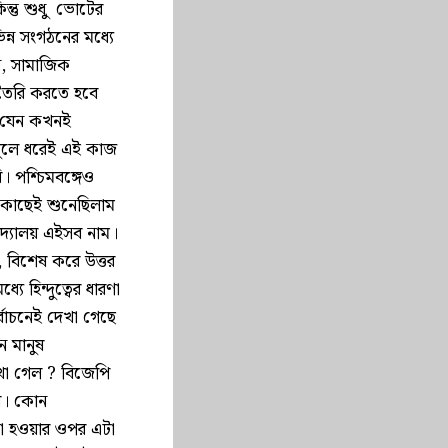
ন্তু শুধু ভোটের
ন্ন সংগঠনের মধ্যে
ন, সামাজিক
 তৈরি করতে হবে
টা যেন কখনই
 তুলে ধরেই এই কাজ
। পশ্চিমবঙ্গেও
র কাছেই শুনেছিলাম
দ্যালয় এইসব নাম।
 বিশেষ করে উত্তর
ে হিন্দুত্বের ধারণা
র্বাচনেই দেখা গেছে
ে মানুষ
েখা গেল ? বিজেপি
রা। কোন
না হওয়ার ওপর এটা