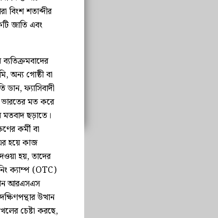
রা বিংশ শতাব্দীর
একটি জাতি এবং
 ব্যতিক্রমবাদের
ি, অন্য গোষ্ঠী বা
 ডান, ফ্যাসিবাদী
ও ভারতের মত করে
র মতবাদ ছড়াতে।
ণের কর্মী বা
এর হয়ে কাজ
েওয়া হয়, তাদের
নিং ক্যাম্প (OTC)
। এখন আরএসএস
ক্ষিণপন্থার উত্থান
খলের চেষ্টা করছে,