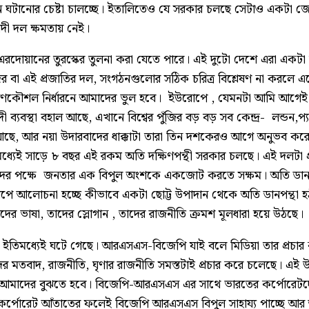
ান ঘটানোর চেষ্টা চালচ্ছে। ইতালিতেও যে সরকার চলছে সেটাও একটা
দী দল ক্ষমতায় নেই।
রদোয়ানের তুরস্কের তুলনা করা যেতে পারে। এই দুটো দেশে এরা একটা 
র বা এই প্রজাতির দল, সংগঠনগুলোর সঠিক চরিত্র বিশ্লেষণ না করলে এদে
ি রণকৌশল নির্ধারনে আমাদের ভুল হবে। ইউরোপে , যেমনটা আমি আগে
ী ব্যবস্থা বহাল আছে, এখানে বিশ্বের পুঁজির বড় বড় সব কেন্দ্র- লন্ডন,প্যার
ছে, আর নয়া উদারবাদের ধাক্কাটা তারা তিন দশকেরও আগে অনুভব ক
তিমধ্যেই সাড়ে ৮ বছর এই রকম অতি দক্ষিণপন্থী সরকার চলছে। এই দলটা 
াদের পক্ষে জনতার এক বিপুল অংশকে একজোট করতে সক্ষম। অতি ডানপন্
 আলোচনা হচ্ছে কীভাবে একটা ছোট্ট উপাদান থেকে অতি ডানপন্থা হঠ
ের ভাষা, তাদের স্লোগান , তাদের রাজনীতি ক্রমশ মূলধারা হয়ে উঠছে।
ইতিমধ্যেই ঘটে গেছে। আরএসএস-বিজেপি যাই বলে মিডিয়া তার প্রচার
এদের মতবাদ, রাজনীতি, ঘৃণার রাজনীতি সমস্তটাই প্রচার করে চলেছে। এই 
াও আমাদের বুঝতে হবে। বিজেপি-আরএসএস এর সাথে ভারতের কর্পোরে
ত্ব-কর্পোরেট আঁতাতের ফলেই বিজেপি আরএসএস বিপুল সাহায্য পাচ্ছে আ