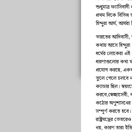
শুধুমাত্র ফ্যাসিবা
প্রথম দিকে বিভিন্ন
হিন্দুরা আর্য, আর্যরা
ভারতের আদিবাসী, ত
কথায় আসে হিন্দুরা
ধর্মের লোকেরা এই
ধারণাগুলোর কথা ম
প্রযোগ করছে, একথা
ভুলে গেলে চলবে ন
ক্যাডার ছিল। স্বয
করবে,স্বেচ্ছাসেবী,
কঠোর অণুশাসনের মধ
সম্পূর্ণ করতে হব
রাষ্ট্রযন্ত্রের ভে
নয়, কারণ তারা ইত