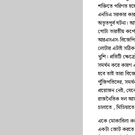
শক্তিতে পরিণত হচ
এনডিএ সরকার কারুর 
অভূতপূর্ব ঘটনা। আ
গোটা ভারতীয় কর্
আরএসএস-বিজেপি বড়
লোটার এটাই সঠিক স
খুশি। প্রতিটি ক্ষে
সমর্থন করে কারণ এ
হবে তাই তারা বিজ
পুঁজিপতিদের, সমর্থন
প্রয়োজন নেই, যেক
রাজনৈতিক দল আসতে
চালাতে , মিডিয়াত
একে মোকাবিলা কর
একটা জোট করতে হ