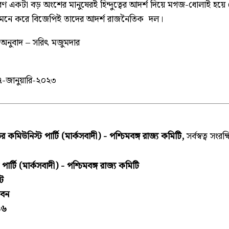
রণ একটা বড় অংশের মানুষেরই হিন্দুত্বের আদর্শ দিয়ে মগজ-ধোলাই হয়ে
 মনে করে বিজেপিই তাদের আদর্শ রাজনৈতিক দল।
ে অনুবাদ – সরিৎ মজুমদার
-জানুয়ারি-২০২৩
 কমিউনিস্ট পার্টি (মার্কসবাদী) - পশ্চিমবঙ্গ রাজ্য কমিটি,
সর্বস্বত্ব সংরক্
র্টি (মার্কসবাদী) - পশ্চিমবঙ্গ রাজ্য কমিটি
িট
ভবন
১৬