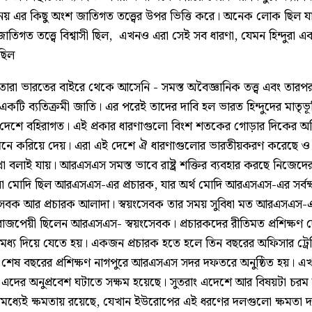
দী নয় এর কিছু অংশ জাতিগত তত্ত্বের উপর ভিত্তি করে। অনেক লোক ছিল যা
 জাতিগত তত্ত্বে বিশ্বাসী ছিল, এখনও এরা সেই সব ধারণা, যেমন হিন্দুরা 
 ছিল
ারা ভারতের বাইরে থেকে আসেনি - সমস্ত অবৈজ্ঞানিক তত্ত্ব এবং তারপর
 একটি ব্যতিক্রমী জাতি। এর পরেই তাদের দাবি হল ভারত হিন্দুদের মাতৃভূম
 দেশে বহিরাগত। এই প্রকার ধারণাগুলো বিংশ শতকের গোড়ার দিকের অতি
নে করিয়ে দেয়। এরা এই দেশে ঐ ধারণাগুলোর ভারতীয়করণ করেছে 
 বলাই যায়। আরএসএস সমস্ত ভাবে রাষ্ট্র শক্তির ব্যবহার করছে নিজেদে
া মোদি ছিল আরএসএস-এর প্রচারক, যার অর্থ মোদি আরএসএস-এর সর্বক্ষ
়ংসেবক আর প্রচারক আলাদা। স্বয়ংসেবক তার সময় সুবিধা মত আরএসএস-
 বাজপেয়ী ছিলেন আরএসএস- স্বয়ংসেবক। প্রচারকদের রীতিমত প্রশিক্ষণ দ
্য দিয়ে যেতে হয়। একজন প্রচারক হতে হলে তিন বছরের অফিসার ট্রে
ে। শেষ বছরের প্রশিক্ষণ নাগপুরে আরএসএস সদর দফতরে অনুষ্ঠিত হয়
তরেও এদের অনুপ্রবেশ ঘটাতে সক্ষম হয়েছে। সুতরাং এদেশে আর বিষয়টা চরম দ
িমধ্যেই ক্ষমতায় রয়েছে, যেখান ইউরোপের এই ধরণের দলগুলো ক্ষমতা দ