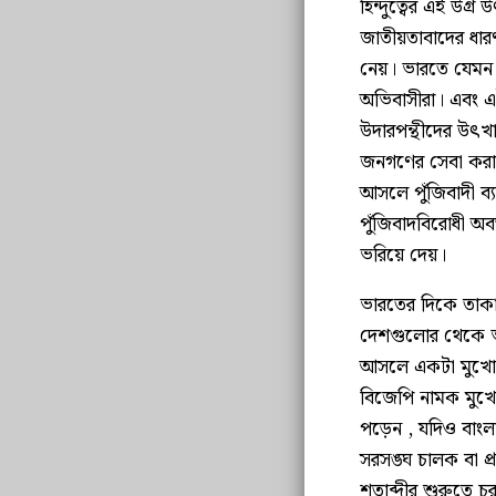
হিন্দুত্বের এই উগ্
জাতীয়তাবাদের ধার
নেয়। ভারতে যেমন মু
অভিবাসীরা। এবং এ
উদারপন্থীদের উৎখাত
জনগণের সেবা করার
আসলে পুঁজিবাদী ব্য
পুঁজিবাদবিরোধী অব
ভরিয়ে দেয়।
ভারতের দিকে তাকাল
দেশগুলোর থেকে ভা
আসলে একটা মুখোশ
বিজেপি নামক মুখো
পড়েন , যদিও বাংল
সরসঙ্ঘ চালক বা প
শতাব্দীর শুরুতে চর