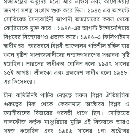
প্রজাতন্ত্রের অভ্যুদয় হলো আর লাওস এবং কাম্বোডিয়ার
জনগণ সশস্ত্র সংগ্রাম শুরু করে দিল। ১৯৪৫ এর আগস্টে
সোভিয়েত সৈন্যবাহিনী জাপানী অত্যাচারের কবল থেকে
কোরিয়াকে মুক্ত করে । ১৯৪৫-এর আগস্ট ইন্দোনেশিয়ায়
বিপ্লবের বিস্ফোরণও প্রত্যক্ষ করে। ১৯৪৬-এ ফিলিপাইনস
স্বাধীন হয়। ভারতবর্ষে বিপ্লবী আন্দোলন গতিশীল হচ্ছিল যার
ফলে বৃটিশ সাম্রাজ্যবাদীদের পশ্চাদপসরণের সম্ভাবনা সৃষ্টি
হয়েছিল। ভারতের স্বাধীনতা ঘোষিত হলো ১৯৪৭ সালের
১৫ই আগষ্ট। শ্রীলংকা এবং ব্রহ্মদেশ স্বাধীন হলো ১৯৪৮-
এর ডিসেম্বরে।
চীনা কমিউনিষ্ট পার্টির নেতৃত্বে সফল বিপ্লব ঐতিহাসিক
গুরুত্বের দিক থেকে কেবলমাত্র অক্টোবর বিপ্লব ও
ফ্যাসীবাদের বিজয়ের পরবর্তী ধাপে ছিল। সোভিয়েত
লালফৌজ কর্তৃক মাঞ্চুরিয়ার মুক্তি এই বিজয়কে আরও
সহজ করেছিল এবং ১৯৪৯ সালের ১লা অক্টোবর