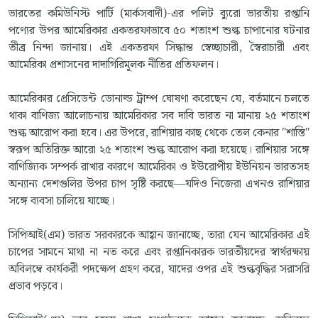
ভারতের কমিউনিস্ট পার্টি (মার্কসবাদী)-এর পলিট ব্যুরো ভারতীয় রপ্তানি
পণ্যের উপর আমেরিকার একতরফাভাবে ৫০ শতাংশ শুল্ক চাপানোর ঘটনার
তীব্র নিন্দা জানায়। এই একতরফা সিদ্ধান্ত স্বেচ্ছাচারী, স্বৈরাচারী এবং
আমেরিকা প্রশাসনের দাদাগিরিমূলক নীতির প্রতিফলন।
আমেরিকার প্রেসিডেন্ট ডোনাল্ড ট্রাম্প ঘোষণা করেছেন যে, বর্তমানে চলতে
থাকা বাণিজ্য আলোচনায় আমেরিকার সব দাবি ভারত না মানায় ২৫ শতাংশ
শুল্ক আরোপ করা হবে। এর উপরে, রাশিয়ার কাছ থেকে তেল কেনার "শাস্তি"
স্বরূপ অতিরিক্ত আরো ২৫ শতাংশ শুল্ক আরোপ করা হয়েছে। রাশিয়ার সঙ্গে
বাণিজ্যিক সম্পর্ক রাখার কারণে আমেরিকা ও ইউরোপীয় ইউনিয়ন ভারতসহ
অন্যান্য দেশগুলির উপর চাপ সৃষ্টি করছে—যদিও নিজেরা এখনও রাশিয়ার
সঙ্গে ব্যবসা চালিয়ে যাচ্ছে।
সিপিআই(এম) ভারত সরকারকে আহ্বান জানাচ্ছে, তারা যেন আমেরিকার এই
চাপের সামনে মাথা না নত করে এবং রপ্তানিকারক ভারতীয়দের স্বার্থরক্ষায়
অবিলম্বে কার্যকরী পদক্ষেপ গ্রহণ করে, যাদের ওপর এই শুল্কবৃদ্ধির সরাসরি
প্রভাব পড়বে।