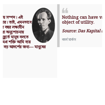
Nothing can have value without being an
object of utility.
Source: Das Kapital (Volume I, Chapter 1)
কার্ল মার্কস