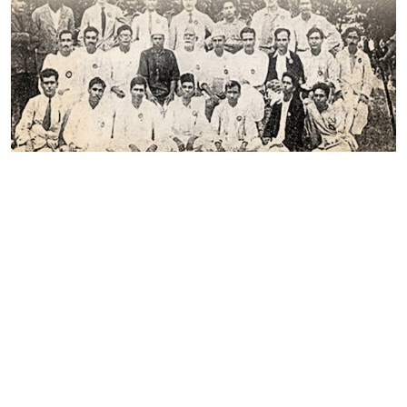
মুজফ্‌ফর আহ্‌মদ: বিপ্লবী চেতনা ও ভবিষ্য-ভারতের কল্পনাকে এক বিন্দুতে
মিলিয়েছিলেন
- প্রদোষকুমার বাগচী
CAMPAIGNS & STRUGGLE
•
03-AUG-2026