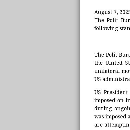
August 7, 202
The Polit Bu
following sta
The Polit Bur
the United St
unilateral mov
US administra
US President
imposed on In
during ongoin
was imposed as
are attempting