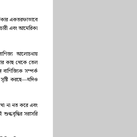
মেরিকার একতরফাভাবে
ৈরাচারী এবং আমেরিকা
 বাণিজ্য আলোচনায়
য়ার কাছ থেকে তেল
 বাণিজ্যিক সম্পর্ক
সৃষ্টি করছে—যদিও
াথা না নত করে এবং
শুল্কবৃদ্ধির সরাসরি