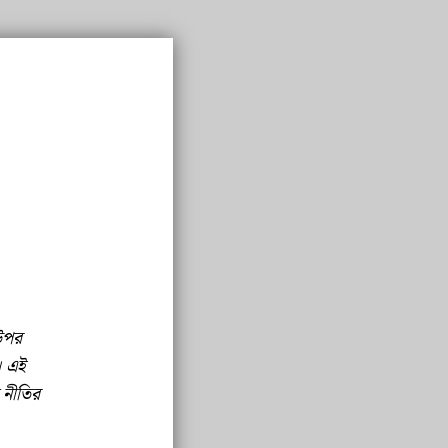
 উপর
। এই
ক নীতির