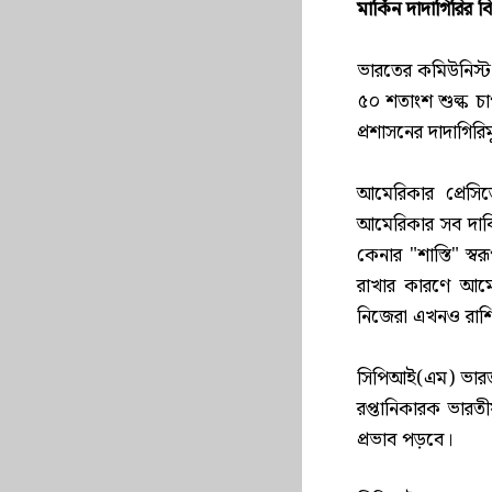
মার্কিন দাদাগিরির ব
ভারতের কমিউনিস্ট 
৫০ শতাংশ শুল্ক চাপ
প্রশাসনের দাদাগির
আমেরিকার প্রেসি
আমেরিকার সব দাব
কেনার "শাস্তি" স্
রাখার কারণে আমে
নিজেরা এখনও রাশিয়া
সিপিআই(এম) ভারত 
রপ্তানিকারক ভারতীয়
প্রভাব পড়বে।