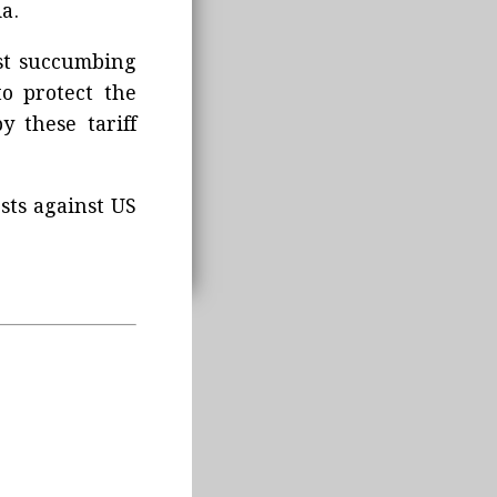
a.
ist succumbing
o protect the
y these tariff
sts against US