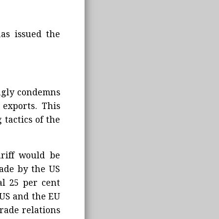
as issued the
ongly condemns
 exports. This
 tactics of the
riff would be
made by the US
al 25 per cent
 US and the EU
rade relations