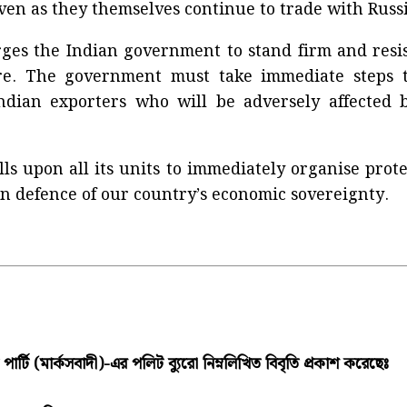
ven as they themselves continue to trade with Russi
ges the Indian government to stand firm and res
re. The government must take immediate steps t
Indian exporters who will be adversely affected b
ls upon all its units to immediately organise prote
in defence of our country’s economic sovereignty.
ার্টি (মার্কসবাদী)-এর পলিট ব্যুরো নিম্নলিখিত বিবৃতি প্রকাশ করেছেঃ