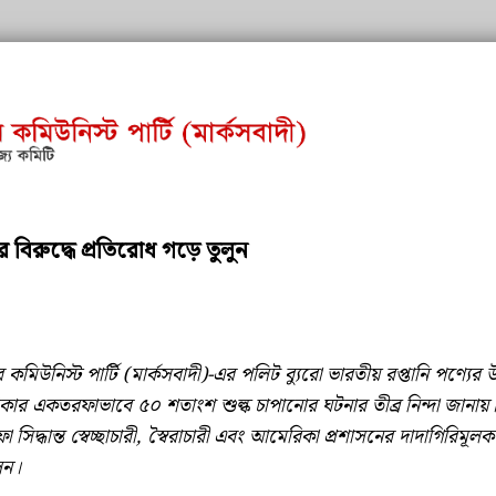
ির বিরুদ্ধে প্রতিরোধ গড়ে তুলুন
কমিউনিস্ট পার্টি (মার্কসবাদী)-এর পলিট ব্যুরো ভারতীয় রপ্তানি পণ্যের
ার একতরফাভাবে ৫০ শতাংশ শুল্ক চাপানোর ঘটনার তীব্র নিন্দা জানায়
সিদ্ধান্ত স্বেচ্ছাচারী, স্বৈরাচারী এবং আমেরিকা প্রশাসনের দাদাগিরিমূল
লন।