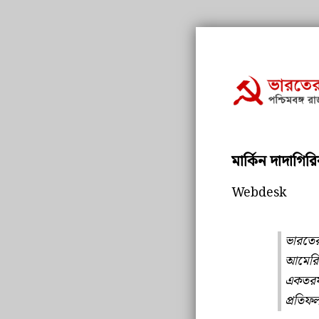
মার্কিন দাদাগির
Webdesk
ভারতের 
আমেরিক
একতরফা 
প্রতিফ