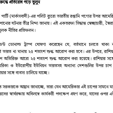
িরুদ্ধে প্রতিরোধ গড়ে তুলুন
পার্টি (মার্কসবাদী)-এর পলিট ব্যুরো ভারতীয় রপ্তানি পণ্যের উপর আ
ানোর ঘটনার তীব্র নিন্দা জানায়। এই একতরফা সিদ্ধান্ত স্বেচ্ছাচারী, স্ব
িমূলক নীতির প্রতিফলন।
ডেন্ট ডোনাল্ড ট্রাম্প ঘোষণা করেছেন যে, বর্তমানে চলতে থাকা
ি ভারত না মানায় ২৫ শতাংশ শুল্ক আরোপ করা হবে। এর উপরে, রাশি
বরূপ অতিরিক্ত আরো ২৫ শতাংশ শুল্ক আরোপ করা হয়েছে। রাশিয়ার সঙ্গে
রিকা ও ইউরোপীয় ইউনিয়ন ভারতসহ অন্যান্য দেশগুলির উপর চাপ 
র সঙ্গে ব্যবসা চালিয়ে যাচ্ছে।
সরকারকে আহ্বান জানাচ্ছে, তারা যেন আমেরিকার এই চাপের সামনে ম
দের স্বার্থরক্ষায় অবিলম্বে কার্যকরী পদক্ষেপ গ্রহণ করে, যাদের ওপর এই 