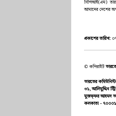
সিপিআই(এম) তার স
আমাদের দেশের অর্থন
প্রকাশের তারিখ:
০
© কপিরাইট
ভারতের
ভারতের কমিউনিস্ট পা
৩১, আলিমুদ্দিন স্ট্র
মুজফ্ফ‌র আহমদ 
কলকাতা - ৭০০০