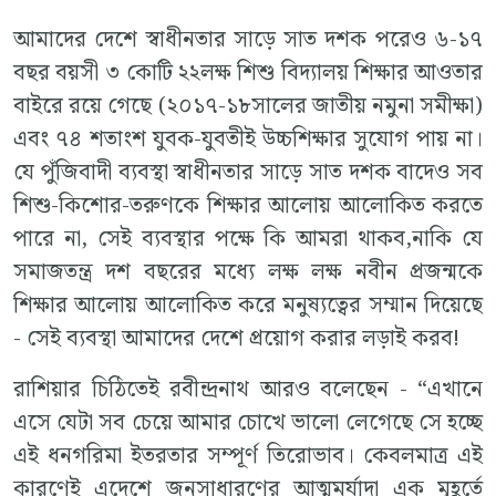
আমাদের দেশে স্বাধীনতার সাড়ে সাত দশক পরেও ৬-১৭
বছর বয়সী ৩ কোটি ২২লক্ষ শিশু বিদ্যালয় শিক্ষার আওতার
বাইরে রয়ে গেছে (২০১৭-১৮সালের জাতীয় নমুনা সমীক্ষা)
এবং ৭৪ শতাংশ যুবক-যুবতীই উচ্চশিক্ষার সুযোগ পায় না।
যে পুঁজিবাদী ব্যবস্থা স্বাধীনতার সাড়ে সাত দশক বাদেও সব
শিশু-কিশোর-তরুণকে শিক্ষার আলোয় আলোকিত করতে
পারে না, সেই ব্যবস্থার পক্ষে কি আমরা থাকব,নাকি যে
সমাজতন্ত্র দশ বছরের মধ্যে লক্ষ লক্ষ নবীন প্রজন্মকে
শিক্ষার আলোয় আলোকিত করে মনুষ্যত্বের সম্মান দিয়েছে
- সেই ব্যবস্থা আমাদের দেশে প্রয়োগ করার লড়াই করব!
রাশিয়ার চিঠিতেই রবীন্দ্রনাথ আরও বলেছেন - “এখানে
এসে যেটা সব চেয়ে আমার চোখে ভালো লেগেছে সে হচ্ছে
এই ধনগরিমা ইতরতার সম্পূর্ণ তিরোভাব। কেবলমাত্র এই
কারণেই এদেশে জনসাধারণের আত্মমর্যাদা এক মুহূর্তে