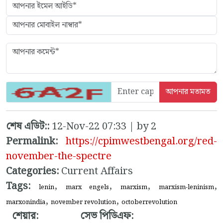
শেষ এডিট::
12-Nov-22 07:33 | by 2
Permalink:
https://cpimwestbengal.org/red-
november-the-spectre
Categories:
Current Affairs
Tags:
,
,
,
,
lenin
marx engels
marxism
marxism-leninism
,
,
marxonindia
november revolution
octoberrevolution
শেয়ার:
সেভ পিডিএফ: