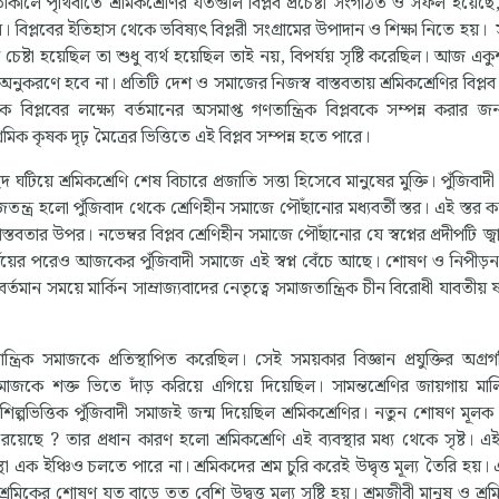
রবর্তীকালে পৃথিবীতে শ্রমিকশ্রেণির যতগুলি বিপ্লব প্রচেষ্টা সংগঠিত ও সফল হয়ে
 বিপ্লবের ইতিহাস থেকে ভবিষ্যৎ বিপ্লরী সংগ্রামের উপাদান ও শিক্ষা নিতে হয়। 
টা হয়েছিল তা শুধু ব্যর্থ হয়েছিল তাই নয়, বিপর্যয় সৃষ্টি করেছিল। আজ এ
র অনুকরণে হবে না। প্রতিটি দেশ ও সমাজের নিজস্ব বাস্তবতায় শ্রমিকশ্রেণির বিপ্
্লবের লক্ষ্যে বর্তমানের অসমাপ্ত গণতান্ত্রিক বিপ্লবকে সম্পন্ন করার জ
শ্রমিক কৃষক দৃঢ় মৈত্রের ভিত্তিতে এই বিপ্লব সম্পন্ন হতে পারে।
য়ে শ্রমিকশ্রেণি শেষ বিচারে প্রজাতি সত্তা হিসেবে মানুষের মুক্তি। পুঁজিবাদ
ন্ত্র হলো পুঁজিবাদ থেকে শ্রেণিহীন সমাজে পৌঁছানোর মধ্যবর্তী স্তর। এই স্তর 
স্তবতার উপর। নভেম্বর বিপ্লব শ্রেণিহীন সমাজে পৌঁছানোর যে স্বপ্নের প্রদীপটি জ্ব
্যয়ের পরেও আজকের পুঁজিবাদী সমাজে এই স্বপ্ন বেঁচে আছে। শোষণ ও নিপীড়
 বর্তমান সময়ে মার্কিন সাম্রাজ্যবাদের নেতৃত্বে সমাজতান্ত্রিক চীন বিরোধী যাবতীয় ষড
তান্ত্রিক সমাজকে প্রতিস্থাপিত করেছিল। সেই সময়কার বিজ্ঞান প্রযুক্তির অগ্রগ
সমাজকে শক্ত ভিতে দাঁড় করিয়ে এগিয়ে দিয়েছিল। সামন্তশ্রেণির জায়গায় মা
শিল্পভিত্তিক পুঁজিবাদী সমাজই জন্ম দিয়েছিল শ্রমিকশ্রেণির। নতুন শোষণ মূলক 
রয়েছে ? তার প্রধান কারণ হলো শ্রমিকশ্রেণি এই ব্যবস্থার মধ্য থেকে সৃষ্ট। এই 
া এক ইঞ্চিও চলতে পারে না। শ্রমিকদের শ্রম চুরি করেই উদ্বৃত্ত মূল্য তৈরি হয়। এই
শ্রমিকের শোষণ যত বাড়ে তত বেশি উদ্বৃত্ত মূল্য সৃষ্টি হয়। শ্রমজীবী মানুষ ও শ্রম