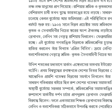
১৯০৫ সালে রুশ দেশের শ্রমিকদের বিপ্লব প্রচেষ্টাও ব্যর্থ
লক্ষ লক্ষ মানুষের প্রাণ গিয়েছে। রাশিয়ার শ্রমিক ও কৃষকদ
বেশিরভাগ চাষী তখন যুদ্ধে জারতন্ত্রের হয়ে লড়ছে। সাধা
চলেছে কেবল বুর্জোয়া আর জমিদাররা। এই পরিস্থিতিতে রণাঙ্
ধর্মঘট শুরু হয়। ১৯০৫ সালে বিপ্লব প্রচেষ্টার সময় শ্রম
কৃষক ও সেনাবাহিনীর নিচের স্তরের অংশ ঐক্যবদ্ধ লড়াইয়ে ফে
প্লেখানভ, লেনিন সহ নেতৃত্ব রাশিয়ায় ফিরলেন। ফেব্রুয়ারির
হচ্ছে। এই বুর্জোয়া গণতান্ত্রিক বিপ্লবকে শ্রমিকশ্রেণির চূড
হাজির করলেন তাঁর বিখ্যাত 'এপ্রিল থিসিস'। ক্রমে লে
বলশেভিকদের নেতৃত্বে শ্রমিক- কৃষক-সৈন্যবাহিনী নিচের অংশে
উনিশ শতকের মধ্যভাগে মার্কস-এঙ্গেলসের ভাবনায় ইউরোপের বি
ঘটেনি। প্রথম বিশ্বযুদ্ধের রণাঙ্গনকে দেশের ভিতর বিপ্লবের
আন্তোনিও গ্রামশি নভেম্বর বিপ্লবের সমর্থনে লিখলেন তা
সাধারণ গতিধারার বাইরে ছিল রুশ দেশের নভেম্বর সমাজতান্ত্
অস্থায়ী বুর্জোয়া সরকার সম্পর্কে, শ্রমিকশ্রেণির সমাজতান্ত্রি
রুশদেশে মার্কসীয় দর্শন চর্চার প্রাণপুরুষ প্লেখানভ ফেব্রুয়া
বিরুদ্ধে ছিলেন। ফলে একসময়ের শিক্ষক প্লেখানভের বিরুদ্
লেনিন ও বলশেভিকরা সঠিকভাবে উপলব্ধি করতে পেরেছিলেন