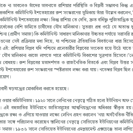
মদিকে না ভাবলেও তাঁদের ভাবনাতে রাশিয়ার পরিস্থিতি ও বিপ্লবী সম্ভাবনা কিন্তু
প্রকাশিত কমিউনিস্ট ইশতেহারের রুশ সংস্করণের ভূমিকায় তাঁরা উল্লেখ করলেন
উনিস্ট ইশতেহারের লক্ষ্য। কিন্তু রাশিয়া তে দেখি, দ্রুত বর্ধিষ্ণু পুজিতান্ত্রিক জু
 অর্ধেকের বেশি জমিতে চাষীদের যৌথ মালিকানা। সুতরাং প্রশ্ন ওঠে যে অত্যন্ত দু
(গ্রামীণ সমাজ) কি কমিউনিস্ট সাধারণ মালিকানার উচ্চতর পর্যায়ে সরাসরি রূ
ের সেই প্রক্রিয়ার মধ্য দিয়ে, যা পশ্চিমের ঐতিহাসিক বিবর্তনের ধারা হিসেব
ই: রাশিয়ার বিপ্লব যদি পশ্চিমে প্রলেতারীর বিপ্লবের সংকেত হয়ে উঠে যাতে দু
মির যৌথ মালিকানা কাজে লাগতে পারে কমিউনিস্ট বিকাশের সূত্রপাত হিসেবে।"
 বোধহয়। রুশ বিপ্লবের মতাদর্শগত ও রাজনৈতিক বিতর্কে এবং বিপ্লব উত্তর সম
উনিস্ট ইশতেহারের রুশ সংস্করণের স্পষ্টপ্রভাব লক্ষ্য করা যায়। নভেম্বর বিপ্লব ছি
্রয়োগ।
জ্যবাদী ষড়যন্ত্রের মোকাবিলা করতে হয়েছে।
া হয়েছিল ওয়ার কমিউনিজম। ১৯২০ সালে লেনিনের নেতৃত্বে গঠিত হলো ইউনিয়ন অফ 
এই বহুজাতির ইউনিয়নে জাতিসমূহের আত্মনিয়ন্ত্রনের অধিকার স্বীকৃত হয
্ত্রকে রক্ষা ও এগিয়ে যাওয়ার লক্ষ্যে লেনিন গ্রহণ করলেন 'নয়া অর্থনৈতিক নী
ঠতার সঙ্গে পরিচালনা করেছেন স্তালিনের নেতৃত্বে সোভিয়েত ইউনিয়নের কমিউনিস্
ত সমাজ। ১৯৩৬ সালে সোভিয়েত ইউনিয়নের এমপ্লয়মেন্ট এক্সচেঞ্জে তালা লাগিয়