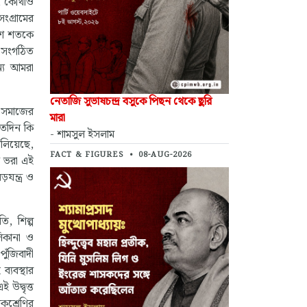
ছে, কোথাও
সংগ্রামের
কুশ শতকে
লব সংগঠিত
ন্য আমরা
নেতাজি সুভাষচন্দ্র বসুকে পিছন থেকে ছুরি
ী সমাজের
মারা
কতদিন কি
- শামসুল ইসলাম
ালিয়েছে,
FACT & FIGURES
•
08-AUG-2026
ন ভরা এই
়যন্ত্র ও
তি, শিল্প
লিকানা ও
পুঁজিবাদী
ব্যবস্থার
 উদ্বৃত্ত
িকশ্রেণির