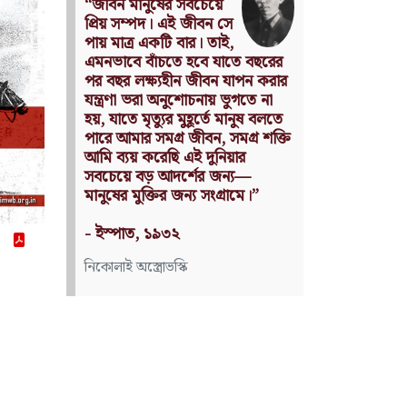
Nothing can have value
without being an object of
utility.
Source: Das Kapital
(Volume I, Chapter 1)
কার্ল মার্কস