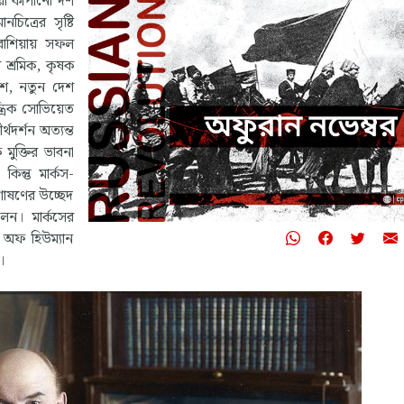
়া কাঁপানো দশ
চিত্রের সৃষ্টি
রাশিয়ায় সফল
ল শ্রমিক, কৃষক
েশ, নতুন দেশ
্রিক সোভিয়েত
থদর্শন অত্যন্ত
 মুক্তির ভাবনা
ন্তু মার্কস-
ি শোষণের উচ্ছেদ
েন। মার্কসের
 অফ হিউম্যান
।