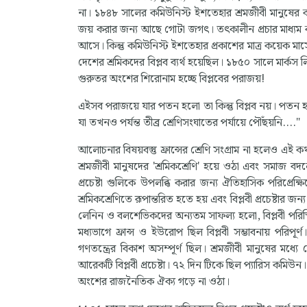
না। ১৮৪৮ সালের কমিউনিস্ট ইশতেহার শ্রমজীবী মানুষের কাছ
জয় করার জন্য আছে গোটা জগৎ। তৎকালীন প্রচার মাধ্যম 
আসে। কিন্তু কমিউনিস্ট ইশতেহার প্রকাশের মাত্র কয়েক মাস
দেশের শ্রমিকদের বিপ্লব ব্যর্থ হয়েছিল। ১৮৫০ সালে মার্কস 
গুরুতর অংশের শিরোনাম হচ্ছে বিপ্লবের পরাজয়!
এইসব পরাজয়ে যার পতন হলো তা কিন্তু বিপ্লব নয়। পতন হয়
যা তখনও পর্যন্ত তীব্র শ্রেণিসংঘাতের পর্যায়ে পৌঁছয়নি...."
আলোচনার বিষয়বস্তু ফ্রান্সের শ্রেণি সংগ্রাম না হলেও এই কথ
শ্রমজীবী মানুষদের 'শ্রমিকশ্রেণি' হয়ে ওঠা এবং সমাজ বদলের
প্রচেষ্টা গুলিকে উপলব্ধি করার জন্য ঐতিহাসিক পরিপ্রে
শ্রমিকশ্রেণিতে রূপান্তরিত হতে হয় এবং বিপ্লবী প্রচেষ্টার 
লেনিন ও বলশেভিকদের অন্যতম সাফল্য হলো, বিপ্লবী পরিস
মধ্যভাগে ফ্রান্স ও ইউরোপ ছিল বিপ্লবী সম্ভাবনায় পরিপূর্ণ
গণতন্ত্রের বিকাশ অসম্পূর্ণ ছিল। শ্রমজীবী মানুষের মধ্
আরেকটি বিপ্লবী প্রচেষ্টা। ৭২ দিন টিকে ছিল প্যারিস কমিউন
অংশের রাজনৈতিক ঐক্য গড়ে না ওঠা।