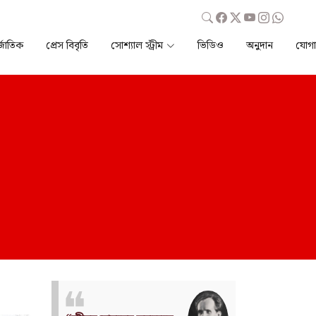
্জাতিক
প্রেস বিবৃতি
সোশ্যাল স্ট্রীম
ভিডিও
অনুদান
যোগ