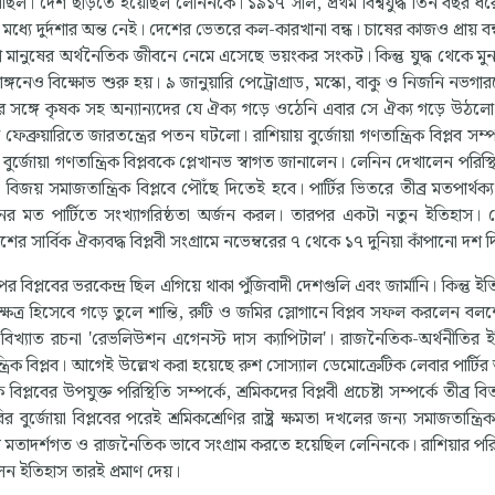
 হয়েছিল। দেশ ছাড়তে হয়েছিল লেনিনকে। ১৯১৭ সাল, প্রথম বিশ্বযুদ্ধ তিন বছর 
ের মধ্যে দুর্দশার অন্ত নেই। দেশের ভেতরে কল-কারখানা বন্ধ। চাষের কাজও প্রায় ব
রণ মানুষের অর্থনৈতিক জীবনে নেমে এসেছে ভয়ংকর সংকট। কিন্তু যুদ্ধ থেকে মুন
গনেও বিক্ষোভ শুরু হয়। ৯ জানুয়ারি পেট্রোগ্রাড, মস্কো, বাকু ও নিজনি নভগার
িকদের সঙ্গে কৃষক সহ অন্যান্যদের যে ঐক্য গড়ে ওঠেনি এবার সে ঐক্য গড়ে উঠলো
ব্রুয়ারিতে জারতন্ত্রের পতন ঘটলো। রাশিয়ায় বুর্জোয়া গণতান্ত্রিক বিপ্লব সম্
 বুর্জোয়া গণতান্ত্রিক বিপ্লবকে প্লেখানভ স্বাগত জানালেন। লেনিন দেখালেন পরিস্
়ান্ত বিজয় সমাজতান্ত্রিক বিপ্লবে পৌঁছে দিতেই হবে। পার্টির ভিতরে তীব্র মতপার্থক
নিনের মত পার্টিতে সংখ্যাগরিষ্ঠতা অর্জন করল। তারপর একটা নতুন ইতিহাস।
র সার্বিক ঐক্যবদ্ধ বিপ্লবী সংগ্রামে নভেম্বরের ৭ থেকে ১৭ দুনিয়া কাঁপানো দশ 
প্লবের ভরকেন্দ্র ছিল এগিয়ে থাকা পুঁজিবাদী দেশগুলি এবং জার্মানি। কিন্তু ই
 ক্ষেত্র হিসেবে গড়ে তুলে শান্তি, রুটি ও জমির স্লোগানে বিপ্লব সফল করলেন ব
ঁর বিখ্যাত রচনা 'রেভলিউশন এগেনস্ট দাস ক্যাপিটাল'। রাজনৈতিক-অর্থনীতির 
রিক বিপ্লব। আগেই উল্লেখ করা হয়েছে রুশ সোস্যাল ডেমোক্রেটিক লেবার পার্টির 
ক বিপ্লবের উপযুক্ত পরিস্থিতি সম্পর্কে, শ্রমিকদের বিপ্লবী প্রচেষ্টা সম্পর্কে তীব্র ব
রির বুর্জোয়া বিপ্লবের পরেই শ্রমিকশ্রেণির রাষ্ট্র ক্ষমতা দখলের জন্য সমাজতান্ত্রিক
ধে মতাদর্শগত ও রাজনৈতিক ভাবে সংগ্রাম করতে হয়েছিল লেনিনকে। রাশিয়ার পরিস
 ইতিহাস তারই প্রমাণ দেয়।