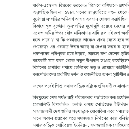
মার্কস-এঙ্গেলস বিপ্লবের ভরকেন্দ্র হিসেবে রাশিয়াকে প্রথ
অনুপস্থিত ছিল না। ১৮৮২ সালের জানুয়ারিতে লন্ডন থেকে 
বুর্জোয়া সম্পত্তির অনিবার্য আসন্ন অবসান ঘোষণা করাই ছিল কমি
বিকাশোন্মুখ বুর্জোয়া ভূসম্পত্তির মুখোমুখি রয়েছে দেশের
এলেও জমির উপর যৌথ মালিকানার আদি রূপ এই রুশ অবশ্চিনা 
হতে পারে ? না কি পক্ষান্তরে তাকেও প্রথম যেতে হবে ভাঙন
পেয়েছে? এর একমাত্র উত্তর আছে যা দেওয়া সম্ভব যা হলো এ
পরস্পরের পরিপূরক হয়ে দাঁড়ায়, তাহলে রুশ দেশের ভূ
কয়েকটি মাত্র বাক্য থেকে নতুন উপাদান সংগ্রহ করেছিলেন
নির্মাণের প্রাথমিক পর্যায়ে লেনিনের তত্ত্ব ও প্রয়োগে কমি
বলশেভিকদের মার্কসীয় দর্শন ও রাজনীতির অনন্য সৃষ্টিশীল প
জন্মের পরেই শিশু সমাজতান্ত্রিক রাষ্ট্রকে পুঁজিবাদী ও সাম্রা
বিশ্বযুদ্ধের শেষ পর্যন্ত রাষ্ট্র পরিচালনার পদ্ধতিকে বল
সোসালিস্ট রিপাবলিক। চলতি কথায় সোভিয়েত ইউনিয়ন। 
সাম্রাজ্যবাদী দেশ গুলির ষড়যন্ত্রকে মোকাবিলা করে সমাজতন
সালে অকাল প্রয়াণের পরে সমাজতন্ত্র নির্মাণের কাজ বলিষ্
সমাজতান্ত্রিক সোভিয়েত ইউনিয়ন, সমাজতান্ত্রিক সোভিয়ে