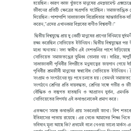
হয়েছিল। কারণ কাজ খুঁজতে মানুষের এমপ্লয়মেন্ট এক্সচেঞ্
জীবনের প্রতিটি ক্ষেত্রের অগ্রগতি ঘটেছিল। সমাজতান্ত্রি
দিয়েছিল। পাশাপাশি সাম্রাজ্যবাদ বিরোধিতার আন্তর্জাতিক দা
করেন,"এদের এখানকার বিপ্লবের বাণীও বিশ্ববাণী।"
দ্বিতীয় বিশ্বযুদ্ধে প্রায় দু কোটি মানুষের প্রাণের বিনিময়ে দ
রক্ষা করেছিল সোভিয়েত ইউনিয়ন। দ্বিতীয় বিশ্বযুদ্ধের 
মধ্যে অন্যতম। সদ্য স্বাধীন এই দেশগুলির পাশে দাঁড়িয়ে
সোভিয়েত সমাজতন্ত্রের ভূমিকা ভোলার নয়। দারিদ্র, অপুষ্ট
সাম্রাজ্যবাদী পৃথিবীর বিপরীতে মনুষ্যত্বের জয়গান গেয
পৃথিবীর শ্রমজীবী মানুষের স্বপ্নসৌধ সোভিয়েত ইউনিয়ন। 
সংগ্রাম ও সংগঠনের দৃঢ় পথে চলতে হয়। তেমনই সমাজতন্ত্র
সংগঠনে শ্রেণির প্রতি দায়বদ্ধতা, শ্রেণির সঙ্গে গভীর ও 
বৌদ্ধিক ও বস্তুগত হাতছানি ও আগ্রাসন দুর্বল, এমনকি
সোভিয়েতের বিপর্যয় এই কথাগুলোকেই প্রমাণ করে।
এতক্ষণে সমস্ত কথাগুলি প্রায় সকলেরই জানা। বিশ শতকের স
ইতিহাসের পাতায় রয়েছে। এর থেকে আমাদের শিক্ষা নিতে হ
ভবিষ্যৎ মূল্য আছে কি? প্রথমেই বলে নেওয়া ভালো মার্কস-এঙ্গ