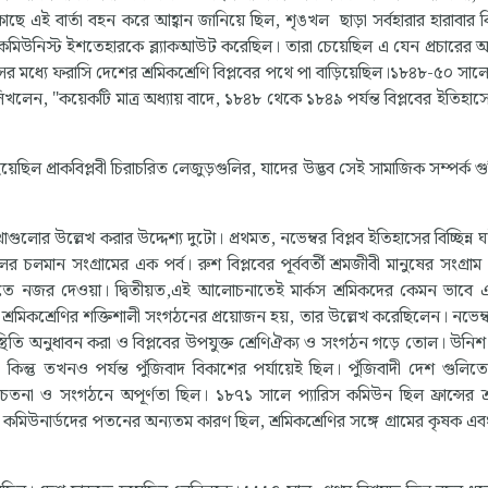
ে এই বার্তা বহন করে আহ্বান জানিয়ে ছিল, শৃঙখল ছাড়া সর্বহারার হারাবার ক
কমিউনিস্ট ইশতেহারকে ব্ল্যাকআউট করেছিল। তারা চেয়েছিল এ যেন প্রচারের 
ের মধ্যে ফরাসি দেশের শ্রমিকশ্রেণি বিপ্লবের পথে পা বাড়িয়েছিল।১৮৪৮-৫০ সাল
লিখলেন, "কয়েকটি মাত্র অধ্যায় বাদে, ১৮৪৮ থেকে ১৮৪৯ পর্যন্ত বিপ্লবের ইতিহাসে
েছিল প্রাকবিপ্লবী চিরাচরিত লেজুড়গুলির, যাদের উদ্ভব সেই সামাজিক সম্পর্ক গ
াগুলোর উল্লেখ করার উদ্দেশ্য দুটো। প্রথমত, নভেম্বর বিপ্লব ইতিহাসের বিচ্ছিন্ন 
 চলমান সংগ্রামের এক পর্ব। রুশ বিপ্লবের পূর্ববর্তী শ্রমজীবী মানুষের সংগ্রাম 
ক্ষিতে নজর দেওয়া। দ্বিতীয়ত,এই আলোচনাতেই মার্কস শ্রমিকদের কেমন ভাবে
জন্য শ্রমিকশ্রেণির শক্তিশালী সংগঠনের প্রয়োজন হয়, তার উল্লেখ করেছিলেন। নভেম্ব
্থিতি অনুধাবন করা ও বিপ্লবের উপযুক্ত শ্রেণিঐক্য ও সংগঠন গড়ে তোল। উন
। কিন্তু তখনও পর্যন্ত পুঁজিবাদ বিকাশের পর্যায়েই ছিল। পুঁজিবাদী দেশ গুলিতে 
যে চেতনা ও সংগঠনে অপূর্ণতা ছিল। ১৮৭১ সালে প্যারিস কমিউন ছিল ফ্রান্সের শ
। কমিউনার্ডদের পতনের অন্যতম কারণ ছিল, শ্রমিকশ্রেণির সঙ্গে গ্রামের কৃষক এবং