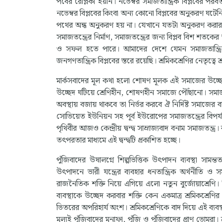
পর্বের রেপ্লিকা হয়নি। নভেম্বর সমাজতান্ত্রিক বিপ্লবের প
নভেম্বর বিপ্লবের কিংবা অন্য কোনো বিপ্লবের অনুকরণ ঘটেনি।
পথের অন্ধ অনুকরণ হয় না। যেখানে যতটা অনুকরণ করার চেষ্
সমাজতন্ত্রের নির্মাণ, সমাজতন্ত্রের জন্য বিপ্লব বিশ শতকে
ও সফল হতে পারে। আমাদের দেশে যেমন সমাজতান্ত্রিক বিপ
জনগণতান্ত্রিক বিপ্লবের স্তরে রয়েছি। শ্রমিকশ্রেণির নেতৃত্বে 
মার্কসবাদের মূল কথা হলো শোষণ মূলক এই সমাজের উচ্ছেদ ঘটি
উচ্ছেদ ঘটিয়ে শ্রেণিহীন, শোষণহীন সমাজে পৌঁছানো। সমাজত
অবস্থায় বজায় থাকবে তা নির্ভর করবে ঐ নির্দিষ্ট সমাজের বা
সোভিয়েত ইউনিয়ন সহ পূর্ব ইউরোপের সমাজতন্ত্রের বিপর
পৃথিবীর আজও কেন্দ্রীয় দ্বন্দ্ব সাম্রাজ্যবাদ বনাম সমাজতন্ত্র।
তৎপরতার মাধ্যমে এই দ্বন্দ্বটি প্রকাশিত হচ্ছে।
পুঁজিবাদের উষালগ্নে শিল্পভিত্তিক উৎপাদন ব্যবস্থা সামন্ত
উৎপাদনে ভারী যন্ত্রের ব্যবহার ধনতান্ত্রিক অর্থনীতি ও 
রাজনৈতিক শক্তি নিয়ে এগিয়ে এলো নতুন বুর্জোয়াশ্রেণি। 
ব্যবস্থাকে উচ্ছেদ করবার শক্তি কেন একমাত্র শ্রমিকশ্রেণির 
ভিতরের অপরিহার্য অংশ। শ্রমিকশ্রেণিকে বাদ দিয়ে এই ব্যবস্থ
মূল্যই পুঁজিবাদের মুনাফা, পুঁজি ও পুঁজিবাদের প্রাণ ভোমরা। 