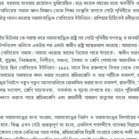
জের দরজায় যাওয়ার প্রয়োজন ফুরিয়েছিল। মাত্র কয়েক বছরের মধ্যে অর্থনীতি 
ক সোভিয়েত সমাজ জ্ঞান-বিজ্ঞান থেকে শিক্ষা সংস্কৃতি জগতে গোটা পৃথিবীকে তাক
য়িত্ব পালন করেছে সমাজতান্ত্রিক সোভিয়েত ইউনিয়ন। রাশিয়ার চিঠিতেই রবীন্দ্রন
ুর্দমনীয় হিটলার কে পরাস্ত করে সমাজতান্ত্রিক রাষ্ট্র সহ গোটা পৃথিবীর গণতন্ত্র ও মান
পর উপনিবেশ গুলিতে একটার পর একটা স্বাধীন রাষ্ট্র আত্মপ্রকাশ করেছে। আমাদের
ছে সোভিয়েত সমাজ। সাহায্য করেছে তাদের নিজের পায়ে দাঁড়াতে। স্বাধীন ভারত 
ি, বুভুক্ষা, নিরক্ষরতা, নিপীড়ন, বঞ্চনা, বৈষম্য ও শ্রেণি শোষণের অমানবিক প
়ে দাঁড়িয়ে ছিল সোভিয়েত ইউনিয়ন। ১৯৯১ সালে বিনা রক্তপাতে ভিতর থেকে ভ
বৈষম্যের সমাজকে বদল করার সংগ্রামে শ্রমিকশ্রেণি ও তার পার্টিকে মতাদর্শ, 
ের নির্মাণে নতুন নতুন সমস্যাগুলিকে মোকাবিলা করার জন্য মতাদর্শ, রাজনীতি, স
জীবন্ত সংযোগ, শ্রেণি সচেতনতা, সতর্কতা ও দৃঢ়তা দেখাতে হয়। নচেৎ পুঁজিবাদী
 ধ্বংস করতে পারে শ্রমিকশ্রেণি এবং শ্রমজীবী সাধারণ মানুষের ভালো থাক
মাজতন্ত্রের জন্য সংগ্রাম, সমাজতন্ত্রের নির্মাণ ও সমাজতন্ত্রের বিপর্যয়ের 
বে। কিন্তু এখন যেটা গুরুত্বপূর্ণ তা হলো, একবিংশ শতাব্দীতে নভেম্বর বিপ্ল
েলস থেকে লেনিনের সময় পর্যন্ত, শ্রমিকশ্রেণির বিপ্লবী সংগ্রামে কোনো পর্বই তার প