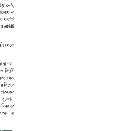
িছু নেই,
আলোয় না
ের ফরাসি
র প্রতিটি
ুলি থেকে
ঘটনা নয়।
ও বিপ্লবী
 এবং কেন
র বিপ্লবে
িশ শতকের
বুর্জোয়া
্রমিকদের
 অন্যান্য