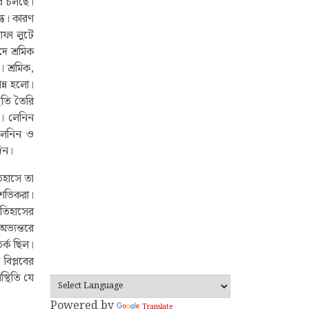
ধরে চলছে।
ন্ধ। কারণ
াফা লুটে
দে শ্রমিক
। শ্রমিক,
পন্ন হলো।
থিতি তৈরি
্য। লেনিন
 লেনিন ও
দিন।
তিহাসে তা
লশেভিকরা।
ইতিহাসের
অভ্যন্তরে
িতর্ক ছিল।
 বিপ্লবের
্থিতি যে
Powered by
Translate