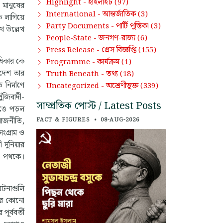
হাইলাইট
Highlight -
(97)
ও মানুষের
আন্তর্জাতিক
International -
(3)
 লাগিয়ে
পার্টি পুস্তিকা
Party Documents -
(3)
াথ উল্লেখ
জনগণ-রাজ্য
People-State -
(6)
প্রেস বিজ্ঞপ্তি
Press Release -
(155)
বাধিকার কে
কার্যক্রম
Programme -
(1)
 দেশ তার
তথ্য
Truth Beneath -
(18)
নির্মাণে
অশ্রেণীভুক্ত
Uncategorized -
(339)
ুঁজিবাদী-
সাম্প্রতিক পোস্ট / Latest Posts
েঙে পড়ল
রাজনীতি,
FACT & FIGURES
•
08-AUG-2026
ংগ্রাম ও
 দুনিয়ার
ার পথকে।
ঘটনাগুলি
বের কোনো
ূর্ববর্তী