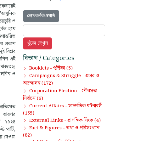
 একেবারেই
,"আধুনিক
লেখক/কিওয়ার্ড
য়াচুরি ও
র্বল হয়ে
পান্তরিত
ে প্রকাশ
ই বিপ্লব
বিভাগ / Categories
লেনিন এই
াজতন্ত্র
পুস্তিকা
Booklets -
(5)
ল লেনিন ও
প্রচার ও
Campaigns & Struggle -
আন্দোলন
(172)
পৌরসভা
Corporation Election -
নির্বাচন
(6)
সাম্প্রতিক ঘটনাবলী
Current Affairs -
সোভিয়েত
(155)
়। তারপর
প্রাসঙ্গিক লিংক
External Links -
(4)
তি'। ১৯২৪
তথ্য ও পরিসংখ্যান
Fact & Figures -
ট পার্টি,
(82)
ে দেওয়া