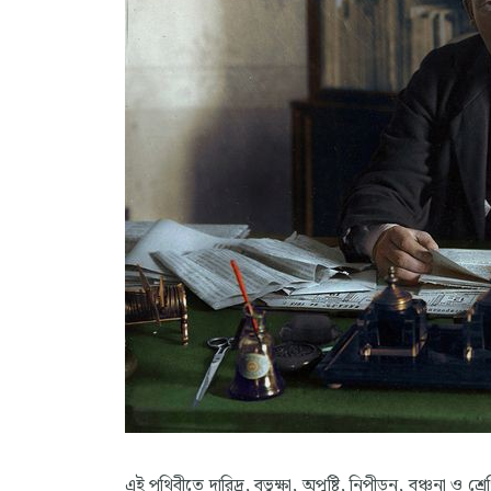
এই পৃথিবীতে দারিদ্র, বুভুক্ষা, অপুষ্টি, নিপীড়ন, বঞ্চনা