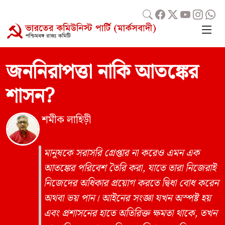
জননিরাপত্তা নাকি আতঙ্কের
শাসন?
শমীক লাহিড়ী
মানুষকে সরাসরি গ্রেপ্তার না করেও এমন এক
আতঙ্কের পরিবেশ তৈরি করা, যাতে তারা নিজেরাই
নিজেদের অধিকার প্রয়োগ করতে দ্বিধা বোধ করেন
অথবা ভয় পান। আইনের সংজ্ঞা যখন অস্পষ্ট হয়
এবং প্রশাসনের হাতে অতিরিক্ত ক্ষমতা থাকে, তখন