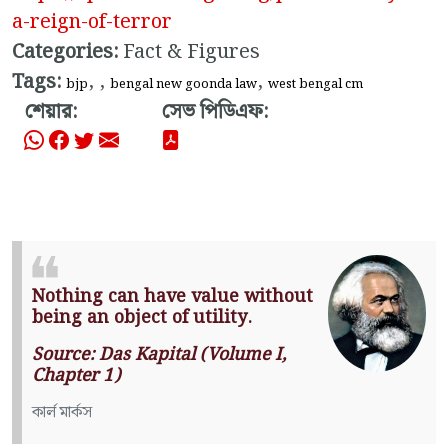
a-reign-of-terror
Categories:
Fact & Figures
Tags:
,
,
,
bjp
bengal new goonda law
west bengal cm
শেয়ার:
সেভ পিডিএফ:
Nothing can have value without
being an object of utility.
Source: Das Kapital (Volume I,
Chapter 1)
কার্ল মার্কস