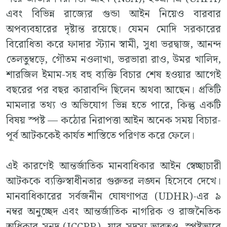
এবং বিভিন্ন রাজ্যের গুন্ডা আইন নিয়েও বারবার
অপব্যবহারের দৃষ্টান্ত রয়েছে। যেমন মোদি সরকারের
বিরোধিতা করে ফাদার স্ট্যান স্বামী, সুধা ভরদ্বাজ, আনন্দ
তেলতুম্বড়ে, গৌতম নওলাখা, ভরভারা রাও, উমর খালিদ,
শারজিল ইমাম-সহ বহু ব্যক্তি বিচার শেষ হওয়ার আগেই
বছরের পর বছর কারাবন্দি ছিলেন অথবা আছেন। প্রতিটি
মামলার তথ্য ও অভিযোগ ভিন্ন হতে পারে, কিন্তু একটি
বিষয় স্পষ্ট — কঠোর নিরাপত্তা আইন অনেক সময় বিচার-
পূর্ব আটককেই কার্যত শাস্তিতে পরিণত করে ফেলে।
এই কারণেই আন্তর্জাতিক মানবাধিকার আইন স্বেচ্ছাচারী
আটককে ব্যক্তিস্বাধীনতার গুরুতর লঙ্ঘন হিসেবে দেখে।
মানবাধিকারের সর্বজনীন ঘোষণাপত্র (UDHR)-এর ৯
নম্বর অনুচ্ছেদ এবং আন্তর্জাতিক নাগরিক ও রাজনৈতিক
অধিকার সনদ (ICCPR), যার সদস্য ভারতও, স্পষ্টভাবে