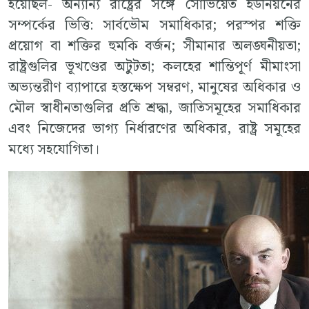
হয়েছিল- অন্যান্য রাষ্ট্রের সঙ্গে সোভিয়েত ইউনিয়নের
সম্পর্কের ভিত্তি: সার্বভৌম সমাধিকার; পরস্পর শক্তি
প্রয়োগ বা শক্তির হুমকি বর্জন; সীমানার অলঙ্ঘনীয়তা;
রাষ্ট্রগুলির ভূখণ্ডের অটুটতা; কলহের শান্তিপূর্ণ মীমাংসা
অভ্যন্তরীণ ব্যাপারে হস্তক্ষেপ সম্বরণ, মানুষের অধিকার ও
মৌল স্বাধীনতাগুলির প্রতি শ্রদ্ধা, জাতিসমূহের সমাধিকার
এবং নিজেদের ভাগ্য নির্ধারণের অধিকার, রাষ্ট্র সমূহের
মধ্যে সহযোগিতা।