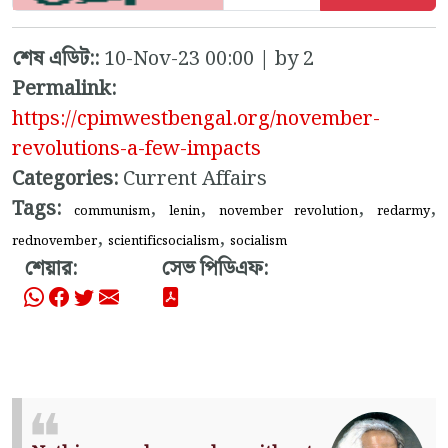
শেষ এডিট::
10-Nov-23 00:00 | by 2
Permalink:
https://cpimwestbengal.org/november-
revolutions-a-few-impacts
Categories:
Current Affairs
Tags:
,
,
,
,
communism
lenin
november revolution
redarmy
,
,
rednovember
scientificsocialism
socialism
শেয়ার:
সেভ পিডিএফ: