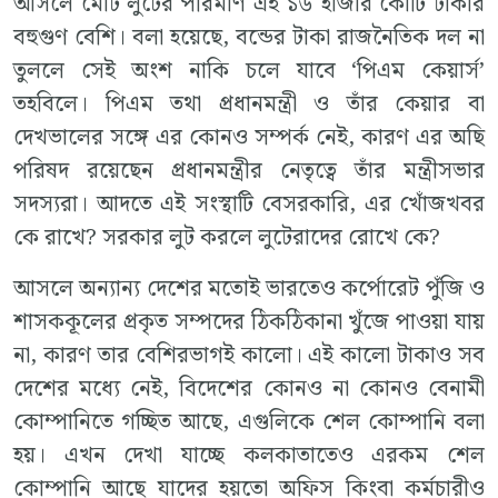
আসলে মোট লুটের পরিমাণ এই ১৬ হাজার কোটি টাকার
বহুগুণ বেশি। বলা হয়েছে, বন্ডের টাকা রাজনৈতিক দল না
তুললে সেই অংশ নাকি চলে যাবে ‘পিএম কেয়ার্স’
তহবিলে। পিএম তথা প্রধানমন্ত্রী ও তাঁর কেয়ার বা
দেখভালের সঙ্গে এর কোনও সম্পর্ক নেই, কারণ এর অছি
পরিষদ রয়েছেন প্রধানমন্ত্রীর নেতৃত্বে তাঁর মন্ত্রীসভার
সদস্যরা। আদতে এই সংস্থাটি বেসরকারি, এর খোঁজখবর
কে রাখে? সরকার লুট করলে লুটেরাদের রোখে কে?
আসলে অন্যান্য দেশের মতোই ভারতেও কর্পোরেট পুঁজি ও
শাসককূলের প্রকৃত সম্পদের ঠিকঠিকানা খুঁজে পাওয়া যায়
না, কারণ তার বেশিরভাগই কালো। এই কালো টাকাও সব
দেশের মধ্যে নেই, বিদেশের কোনও না কোনও বেনামী
কোম্পানিতে গচ্ছিত আছে, এগুলিকে শেল কোম্পানি বলা
হয়। এখন দেখা যাচ্ছে কলকাতাতেও এরকম শেল
কোম্পানি আছে যাদের হয়তো অফিস কিংবা কর্মচারীও