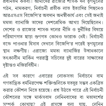
প্রধানতম কর্তব্য। আমাদের রাজ্যের শাসক দল তৃণমূলের
গঠন, নামকরণ, নির্বাচনী প্রতীক লাভ ইত্যাদির পিছনেও
আরএসএস বিজেপি’র অবদান অনস্বীকার্য এবং সেই জন্যই
মমতা ব্যানার্জি তাদের দেশপ্রেমিক আখ্যা দিয়েছিলেন।
দেশের ও রাজ্যের শাসক দলের নীতি ও দুর্নীতির বিষয়ে
পরিমাণগত ছাড়া গুণগত কোনও ফারাক নেই। নির্বাচনী
বন্ডে পাওনার হিসাব দেখলে বিজেপি’র পরেই তৃণমূলের
স্থান লক্ষণীয়। এরাজ্যে মমতা ব্যানার্জির উত্থানকালে
তৎকালীন মার্কিন পররাষ্ট্র সচিবের দুই বারের সাক্ষাতের
দৃষ্টান্তও নজিরবিহীন।
এই সব কারণে এবারের লোকসভা নির্বাচনে বাম
গণতান্ত্রিক ধর্মনিরপেক্ষ শক্তিগুলিকে যতদূর সম্ভব একত্রিত
করার কৌশল নিতে হয়েছে। প্রশ্ন উঠতে পারে এই নির্বাচনী
কৌশলের সঙ্গে মার্কসবাদ লেনিনবাদের বা মতাদর্শের
সম্পর্ক কোথায়? এই প্রসঙ্গে বলা যায়, লেনিন