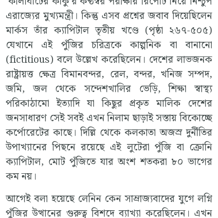
‘কালীঘাটের কাকু’র কণ্ঠস্বর পরীক্ষার রিপোর্ট নিয়ে নিশ্চুপ
এরাজ্যের মুখ্যমন্ত্রী। কিন্তু এসব প্রশ্নের জবাব দিয়েছিলেন
মার্কস তাঁর ক্যাপিটাল তৃতীয় খণ্ডে (পৃষ্ঠা ২৬৭-৫০৫)
যেখানে এই পুঁজির চরিত্রকে কাল্পনিক বা বানানো
(fictitious) বলে উল্লেখ করেছিলেন। দেশের লাভজনক
রাষ্ট্রায়ত্ত ক্ষেত্র বিমানবন্দর, রেল, বন্দর, খনিজ সম্পদ,
জমি, জল থেকে সন্দেশখালির ভেড়ি, শিক্ষা স্বাস্থ্য
পরিকাঠামো ইত্যাদি যা কিছুর প্রকৃত মালিক দেশের
জনসাধারণ সেই সবই এখন নিলাম ছাড়াই সস্তায় বিকোচ্ছে
কর্পোরেটের কাছে। দিল্লি থেকে কলকাতা অজস্র দুর্নীতির
উপাখ্যানের পিছনে রয়েছে এই লুটেরা পুঁজি বা ক্রোনি
ক্যাপিটাল, মোট পুঁজিতে যার অংশ শতকরা ৮০ ভাগের
কম নয়।
আগেই বলা হয়েছে লেনিন কেন সাম্রাজ্যবাদের যুগে লগ্নি
পুঁজির উত্থানের গুরুত্ব বিশদে ব্যাখ্যা করেছিলেন। এখন