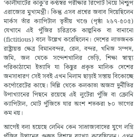
‘কালীঘাটের কাকু’র কণ্ঠস্বর পরীক্ষার রিপোর্ট নিয়ে নিশ্চুপ
এরাজ্যের মুখ্যমন্ত্রী। কিন্তু এসব প্রশ্নের জবাব দিয়েছিলেন
মার্কস তাঁর ক্যাপিটাল তৃতীয় খণ্ডে (পৃষ্ঠা ২৬৭-৫০৫)
যেখানে এই পুঁজির চরিত্রকে কাল্পনিক বা বানানো
(fictitious) বলে উল্লেখ করেছিলেন। দেশের লাভজনক
রাষ্ট্রায়ত্ত ক্ষেত্র বিমানবন্দর, রেল, বন্দর, খনিজ সম্পদ,
জমি, জল থেকে সন্দেশখালির ভেড়ি, শিক্ষা স্বাস্থ্য
পরিকাঠামো ইত্যাদি যা কিছুর প্রকৃত মালিক দেশের
জনসাধারণ সেই সবই এখন নিলাম ছাড়াই সস্তায় বিকোচ্ছে
কর্পোরেটের কাছে। দিল্লি থেকে কলকাতা অজস্র দুর্নীতির
উপাখ্যানের পিছনে রয়েছে এই লুটেরা পুঁজি বা ক্রোনি
ক্যাপিটাল, মোট পুঁজিতে যার অংশ শতকরা ৮০ ভাগের
কম নয়।
আগেই বলা হয়েছে লেনিন কেন সাম্রাজ্যবাদের যুগে লগ্নি
পুঁজির উত্থানের গুরুত্ব বিশদে ব্যাখ্যা করেছিলেন। এখন