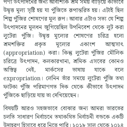
পণ্য উৎপাদনের জন্য আবশ্যিক শ্রম সময় বাড়িয়ে কীভাবে
উদ্বৃত্ত মূল্য সৃষ্টি হয় যা পুঁজিতে রূপান্তরিত হয়। এটাই ছিল
শিল্প পুঁজির শোষণের মূল রূপ। আবার এটাও সত্য যে শিল্প
উৎপাদনের মূলধন জুগিয়েছিল উপনিবেশ থেকে লুট করা
লুটেরা পুঁজি। উদ্বৃত্ত মূল্যের শোষণের চরিত্র হলো
শ্রমশক্তির প্রকৃত মূল্যের একাংশ আত্মসাৎ
(appropriation) করা। কিন্তু লুটেরা পুঁজির মৌলিক
চরিত্রে উৎপাদন, কলকারখানা, শ্রমিক এসবের কোনও
অস্তিত্ব নেই, মার্কসের ভাষায় যাকে বলে
expropriation। লেনিন তাঁর সময়ে লুটেরা পুঁজি তথা
ফাটকা পুঁজি পরিমাণগত দিক থেকে কীভাবে উৎপাদন
পুঁজিকে ছাড়িয়ে যায় তা দেখিয়েছেন।
বিষয়টি আরও সহজভাবে বোঝার জন্য আমরা ভারতের
চলতি সাধারণ নির্বাচনে তথাকথিত নির্বাচনী বন্ডকে একটি
উদাহরণ হিসাবে ধরে নিতে পারি। ২০১৮ সাল থেকে ২০২৪