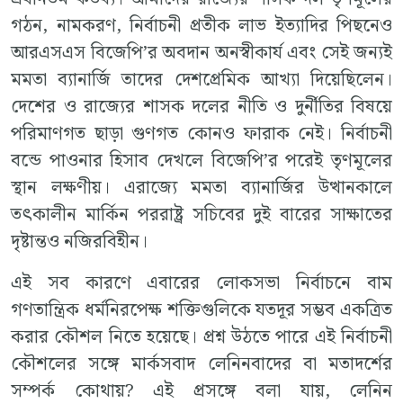
গঠন, নামকরণ, নির্বাচনী প্রতীক লাভ ইত্যাদির পিছনেও
আরএসএস বিজেপি’র অবদান অনস্বীকার্য এবং সেই জন্যই
মমতা ব্যানার্জি তাদের দেশপ্রেমিক আখ্যা দিয়েছিলেন।
দেশের ও রাজ্যের শাসক দলের নীতি ও দুর্নীতির বিষয়ে
পরিমাণগত ছাড়া গুণগত কোনও ফারাক নেই। নির্বাচনী
বন্ডে পাওনার হিসাব দেখলে বিজেপি’র পরেই তৃণমূলের
স্থান লক্ষণীয়। এরাজ্যে মমতা ব্যানার্জির উত্থানকালে
তৎকালীন মার্কিন পররাষ্ট্র সচিবের দুই বারের সাক্ষাতের
দৃষ্টান্তও নজিরবিহীন।
এই সব কারণে এবারের লোকসভা নির্বাচনে বাম
গণতান্ত্রিক ধর্মনিরপেক্ষ শক্তিগুলিকে যতদূর সম্ভব একত্রিত
করার কৌশল নিতে হয়েছে। প্রশ্ন উঠতে পারে এই নির্বাচনী
কৌশলের সঙ্গে মার্কসবাদ লেনিনবাদের বা মতাদর্শের
সম্পর্ক কোথায়? এই প্রসঙ্গে বলা যায়, লেনিন