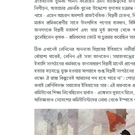
ঐতিহাসিক ভূমিকা পালন করেছেন এমন ব্যাক্তিত্বদের জন
নিপীড়ন, অত্যাচার এমনকি খুনের উদ্দেশ্যে ঘৃণ্যতম চক্রান
নামে - এহেন আচরণ অবশ্যই রাজনৈতিক। বিপ্লবী চেতনা, বিপ্ল
মার্কস শ্রমিকশ্রেণীর সাথে উৎপাদিত পণ্যের ব্যবধান, ব
জনগণকে বিপ্লবী মতাদর্শ এবং তার মূর্ত রুপের থেকে অ
তুলেছিলেন কৃষক – শ্রমিকদের জোট যা চুরমার করেছিল সাম্রাজ
ঠিক এখানেই লেনিনের অনন্যতা বিপ্লবের ইতিহাসে নজীরবিহীন।
ধোঁয়াশা থাকেই, লেনিন এই সত্য জানতেন। সমাজতন্ত্রের স্লো
ইত্যাদি সংগঠনের কর্মকাণ্ডে জনসাধারণ বিপ্লবী মানেই প্রাণে
হত্যার ষড়যন্ত্রে যুক্ত হওয়ার অপরাধে গুপ্ত বিপ্লবী সংগঠনে
লক্ষ্যে ঐ রাস্তা কিছুতেই আমাদের পথ হতে পারে না"। 
কথাই শ্রেণিবিভক্ত সমাজের ইতিহাসের সার। এই ধারনাকে প
কমিউনের শিক্ষা লিখেছিলেন মার্কস - এঙ্গেলস দুজনে মিলে,
অভিজ্ঞতাও সেদেশের কমিউনিস্টদের লোহা থেকে ইস্পাতে