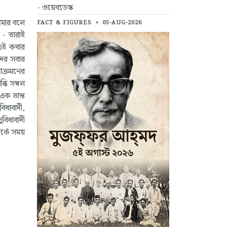
- ওয়েবডেস্ক
ইমার বলে
FACT & FIGURES
•
05-AUG-2026
ণ - তারাই
 এই কথার
দের সবার
আক্রমনের
্ধি সম্বল
 ভ্রান্ত
বিধাবাদী,
বিধাবাদী
র্কে সময়