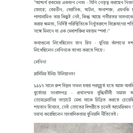
"আশ্চর্য রকমের একজন নেতা - যিনি নেতৃত্ব করছেন নিতান্
জোরে; বেরঙীন, বেরসিক, অটল, অনাশক্ত, এমনকি 
পাগালামিও তার কিছুই নেই, কিন্তু আছে গভীরতর ভাবনাকে 
করার ক্ষমতা, নির্দিষ্ট পরিস্থিতিকে নিখুঁতরুপে বিশ্লেষণের শক
সঙ্গে মিলনে যা এক মেধাশক্তির মহত্তম স্পর্ধা।"
কথাগুলো লিখেছিলেন জন রিড - দুনিয়া কাঁপানো দ
লিখেছিলেন লেনিনকে ব্যাখ্যা করতে গিয়ে।
লেনিন!
ভ্লাদিমির ইলিচ উলিয়ানভ!
১৯১৭ সালে রুশ বিপ্লব সফল হবার পরমুহূর্ত হতে আজ অবধি
বুর্জোয়া সংবাদপত্র - প্রথাসম্মত বুদ্ধিজীবী সমাজ 
ডেমোক্র্যাসির ভাড়াটে মেধা যাকে চিত্রিত করতে চেয়
শয়তান হিসাবে, সেই স্রোতের বিপরীতে চলেই আমেরিকান 
ভরসা করেছিলেন সাংবাদিকতার বুনিয়াদি নীতিতেই।