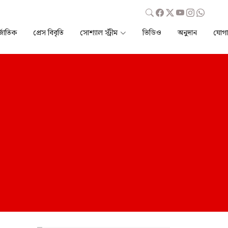
্জাতিক
প্রেস বিবৃতি
সোশ্যাল স্ট্রীম
ভিডিও
অনুদান
যোগ