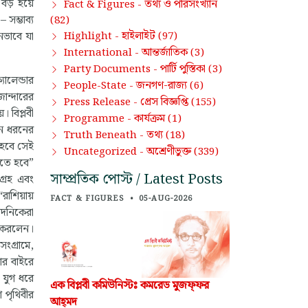
 বড় হয়ে
তথ্য ও পরিসংখ্যান
Fact & Figures -
 সম্ভাব্য
(82)
হাইলাইট
মনভাবে যা
Highlight -
(97)
আন্তর্জাতিক
International -
(3)
পার্টি পুস্তিকা
Party Documents -
(3)
যালেন্ডার
জনগণ-রাজ্য
People-State -
(6)
জান্দারের
প্রেস বিজ্ঞপ্তি
Press Release -
(155)
। বিপ্লবী
কার্যক্রম
Programme -
(1)
ডান ধরনের
তথ্য
Truth Beneath -
(18)
 হবে সেই
অশ্রেণীভুক্ত
Uncategorized -
(339)
রতে হবে”
সাম্প্রতিক পোস্ট / Latest Posts
গ্রহ এবং
াশিয়ায়
FACT & FIGURES
•
05-AUG-2026
রদনিকেরা
ান করলেন।
সংগ্রামে,
ার বাইরে
 যুগ ধরে
এক বিপ্লবী কমিউনিস্টঃ কমরেড মুজফ্‌ফর
 পৃথিবীর
আহ্‌মদ