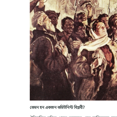
কেমন হন একজন কমিউনিস্ট বিপ্লবী?