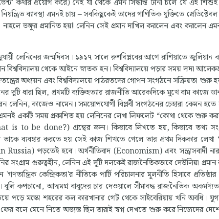
র ইভেন্ট' কথার প্রয়োগ করে) নেই যা থেকে এমন সিদ্ধান্ত টানা চলে যে এই শিশুই
ত্রিত ব্যাবস্থা এমনই চায় – সবকিছুকেই তাদের গাণিতিক যুক্তিতে প্রেডিক্টেবল –
াই তা নাহলে ভঙ্গুর প্রমানিত হয়! লেনিন সেই প্রমান দাখিল করলেন এবং করলেন এ
নুযায়ী লেনিনের জন্মদিবস। ১৯১৭ সালে রুশবিপ্লবের আগে রাশিয়াতে জুলিয়ান ক্
ন বিশ্ববিদ্যালয় থেকে আইনে স্নাতক হন। বিশ্ববিদ্যালয়ে পড়ার সময় দাদা আলেক
াজতন্ত্রের অধ্যয়ন এবং বিশ্ববিদ্যালয়ে পাঠরতদের গোপন সংগঠনে সক্রিয়তা শুরু হয়
োলনের দুটি ধারা ছিল, প্রথমটি ব্যক্তিহত্যার রাজনীতি আরেকদিকে মুখে বাম কাজে 
ধরেন লেনিন, কাজেও নামেন। সময়োপযোগী বিপ্লবী সংগঠনের চেহারা কেমন হতে
। এমনই একটি সময় প্রকাশিত হয় লেনিনের লেখা লিফলেট “কোথা থেকে শুরু ক
is to be done?) গ্রন্থের ভ্রুন। কিভাবে লিখতে হয়, কিভাবে তথ্য সং
চনায় তাকে ব্যবহার করতে হয় সেই কাজ শিখতে গেলে তার প্রথম দিককার লেখা “র
 Russia) পড়তেই হবে। অর্থনীতিবাদ (Economism) এবং সন্ত্রাসবাদী না
শ্রেনির সংগ্রাম গুরুত্বহীন, লেনিন এই দূটি দলকেই রাজনৈতিকভাবে দেউলিয়া প্রম
'গণতান্ত্রিক কেন্দ্রিকতা'র নীতিকে পার্টি পরিচালনার মূলনীতি হিসাবে প্রতিষ্ঠার 
়। বুলি কপচানো, আত্মমগ্ন বাবুদের চার দেওয়ালে সীমাবদ্ধ রাজনৈতিক অকর্মণ্যত
়ে পড়ে মস্কো শহরের কল কারখানার গেট থেকে সাইবেরিয়ায় খনি অবধি। যুগ
ের বলে মেনে নিতে অভ্যস্ত ছিল তারাই স্বপ্ন দেখতে শুরু করে নিজেদের দেশে