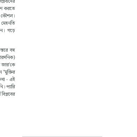
প্লবীদের
রমাণ করতে
াদী কৌশল।
দ মেহনতি
েন। গড়ে
স্তরে বহু
(নারদনিক)
াট জার'কে
 "মুক্তির
কথা - এই
। প্যারি
বিপ্লবের