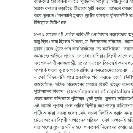
ব্যক্তিদের ছোটবেলা বলতে পুঁজিবাদী সংস্কৃতি 'পার্টিকুলা
সমাজ বদলের লড়াইতে ইতিহাস সৃষ্টি করবে। আসলে বাজার নিয়ন্
করে তুলতে। বিশ্বব্যাপি মুনাফা লুটের ব্যবস্থার বুনিয়াদট
ইতিহাসে উত্তীর্ণ হল।
১৮৭০ সালের ৭ই এপ্রিল তারিখটি গ্রেগরিয়ান ক্যালেন্ডার অ
চালু ছিল। বাবা ছিলেন শিক্ষক, মা উদারচেতা চরিত্রের। কাজা
ড্রয়ার থেকে খুঁজে পান কার্ল মার্কসের “দ্য ক্যাপিটাল”। সম
কর্মকাণ্ডে জড়িয়ে পড়েন এভাবেই। রাশিয়ায় বিপ্লবী আন্দ
সংশোধনবাদী সমাজতন্ত্রী, এদের উভয়ের বিরুদ্ধেই কলম 
সম্পর্কে ধারণা বুনতে থাকে রাশিয়ার কমরেডদের চেতনায়
– সেই লিফলেটই পরে প্রকাশিত “কি করতে হবে” (What 
বাস্তবোচিত, সঠিক বিশ্লেষণের মাধ্যমে বিপ্লবী তত্বের র
পুঁজিবাদের বিকাশ” (Development of capitalism in
প্রচার করত রাশিয়াতে পুঁজিবাদ খুবই দুর্বল, সুতরাং শ্রমিক
এই কাজই পূর্ণতা পেল পার্টির দ্বিতীয় কংগ্রেসে্র অধিবেশনে 
পার্টিতে কারা সদস্য হবেন সেই সংজ্ঞা নির্ধারিত করার সময
টেনে আনেন বিপ্লবী সংগঠনের পরিসর। সেই সংগঠনই ছড়িয
যারা পথের ধুলোয় মলিন হয়ে থাকাকেই নিজেদের কপালের ফ