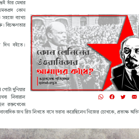
তই তাঁর মেধার
চমকপ্রদ কোন
সহজে ব্যাখ্যা
্তি। বিচক্ষণতার
শ দিন বইতে।
 গোটা দুনিয়ার
অথবা লিবারাল
েছিল রক্তখেকো
সাংবাদিক জন রিড লিখতে বসে ভরসা করেছিলেন নিজের চোখকে, প্রত্যক্ষ অভি