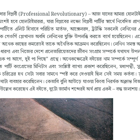
 পেশাদার বিপ্লবী (Professional Revolutionary) – আজ যাদের আমরা হোলটা
ই হবে হোলটাইমাররা, যারা বিপ্লবের লক্ষ্যে বিপ্লবী পার্টির স্বার্থে নিবেদিত প্রা
় পার্টিতে এলিট হিসাবে পরিচিত মার্তফ, আক্সেলরদ, ট্রটস্কি সকলেই লেনিনের
ক গেওর্গি প্লেখানভ অবধি লেনিনের যুক্তি উপলব্ধি করতে ব্যার্থ হয়েছিলেন। এ
্রেসে অনেক কাছের কমরেডই তাকে অনৈতিক আক্রমন করেছিলেন। লেনিন সমস্ত 
ুবাদী ধারণা এবং নিজের দেশে প্রলেতারিয়েতদের জীবন সংগ্রাম সম্পর্কে যথাযথ উপলব
 আগে, দুই পা পিছে” গ্রন্থে। অনেকক্ষেত্রেই বইয়ের নাম সম্পর্কে সম্পূর্ণ এক
টি কংগ্রেসের মিনিটস এবং সংশ্লিষ্ট ব্যাখ্যা প্রকাশ করেছিলেন, মধ্যপন্থী, সু
্রের হন সেটা সবার সামনে স্পষ্ট করে দেওয়াই ছিল সেই সময় কর্তব্য। সু
থাটা ব্যবহার করেছিলেন। কেতাবি বুলি আউড়ে যাওয়া কিংবা নিরর্থক অক্লান্ত বিত
 উল্লেখ করেছেন এই বইতে, দুটো জার্মান শব্দেরই অর্থ প্রায় একই – বদ্ধ জলাশয়।