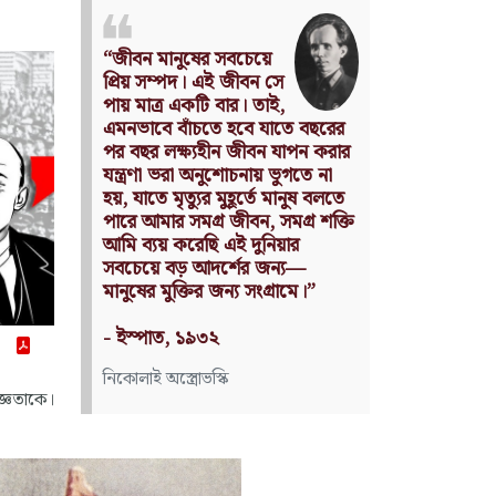
Nothing can have value
without being an object of
utility.
Source: Das Kapital
(Volume I, Chapter 1)
কার্ল মার্কস
জ্ঞতাকে।