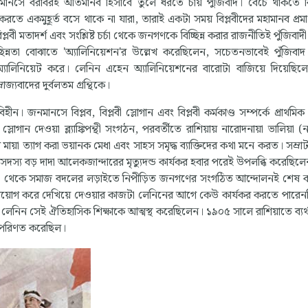
মানসে বরাবরই অতিমানব হিসাবে তুলে ধরতে চায় পুঁজিবাদ। বেঁচে থাকতে বি
্ত করতে একমুহূর্ত বসে থাকে না যারা, তারাই একটা সময় বিপ্লবীদের মহামানব প্
বী মতাদর্শ এবং সংশ্লিষ্ট চর্চা থেকে জনগণকে বিচ্ছিন্ন করার রাজনীতিই পুঁজিব
িচ্ছিন্নতা বোঝাতে 'অ্যালিনিয়েশন'র উল্লেখ করেছিলেন, সচেতনভাবেই পুঁজিবা
্যালিনিয়েট করে। লেনিন এহেন অ্যালিনিয়েশনের বারোটা বাজিয়ে দিয়েছিল
্যবাদের দুর্বলতম গ্রন্থিকে।
 জনমানসে বিপ্লব, বিপ্লবী স্লোগান এবং বিপ্লবী কর্মকাণ্ড সম্পর্কে প্রাথমিক 
গান দেওয়া ব্ল্যাঙ্কিপন্থী সংগঠন, পরবর্তীতে রাশিয়ায় নারোদনায়া ভালিয়া 
র মায়া ত্যাগ করা ভয়ানক মেধা এবং সাহস সমৃদ্ধ ব্যাক্তিদের কথা মনে করত। সম্র
র সদস্য বড় দাদা আলেকজান্দারের মৃত্যুদন্ড কার্যকর হবার পরেই উপলব্ধি করেছিলেন
গোড়া থেকে সমাজ বদলের লড়াইতে নিপীড়িত জনগণের সংগঠিত আন্দোলনই শেষ 
্রয়োগ করে দেখিয়ে দেওয়ার কাজটা লেনিনের আগে কেউ কার্যকর করতে পারেননি
 লেনিন সেই ঐতিহাসিক শিক্ষাকে আত্মস্থ করেছিলেন। ১৯০৫ সালে রাশিয়াতে ব্যর্থ 
 পরিণত করেছিল।